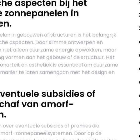
he aspecten bij het
e zonnepanelen in
en.
len in gebouwen of structuren is het belangrijk
sche aspecten. Door slimme ontwerpen en
 niet alleen duurzame energie opwekken, maar
ing vormen aan het gebouw of de structuur. Het
ionaliteit en esthetiek is essentieel om duurzame
manier te laten samengaan met het design en
eventuele subsidies of
chaf van amorf-
n.
n over eventuele subsidies of premies die
n amorf-zonnepaneelsystemen. Door op de