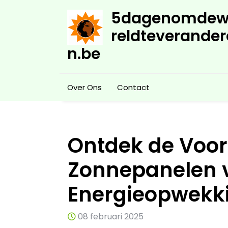
Skip
5dagenomdew
to
content
reldteverander
n.be
Over Ons
Contact
Ontdek de Voo
Zonnepanelen 
Energieopwekk
08 februari 2025