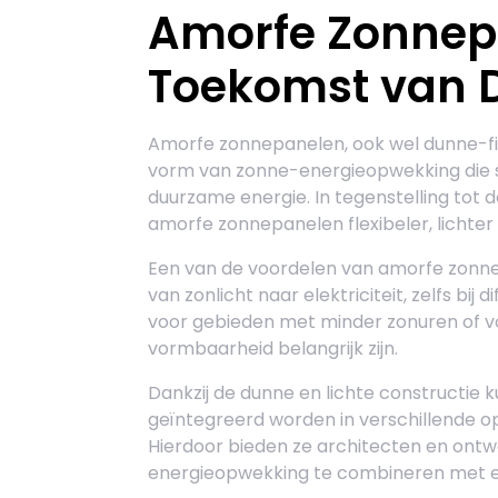
Amorfe Zonnep
Toekomst van 
Amorfe zonnepanelen, ook wel dunne-fi
vorm van zonne-energieopwekking die s
duurzame energie. In tegenstelling tot de
amorfe zonnepanelen flexibeler, lichter 
Een van de voordelen van amorfe zonnepa
van zonlicht naar elektriciteit, zelfs bij
voor gebieden met minder zonuren of voo
vormbaarheid belangrijk zijn.
Dankzij de dunne en lichte constructie
geïntegreerd worden in verschillende opp
Hierdoor bieden ze architecten en on
energieopwekking te combineren met es