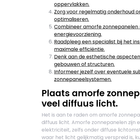
oppervlakken.
Zorg voor regelmatig onderhoud o
optimaliseren.
Combineer amorfe zonnepanelen m
energievoorziening.
Raadpleeg een specialist bij het 
maximale efficiëntie.
Denk aan de esthetische aspecten 
gebouwen of structuren.
Informeer jezelf over eventuele s
zonnepaneelsystemen.
Plaats amorfe zonnep
veel diffuus licht.
Het is aan te raden om amorfe zonnepan
diffuus licht. Amorfe zonnepanelen zijn 
elektriciteit, zelfs onder diffuse lichto
waar het licht gelijkmatig verspreid is