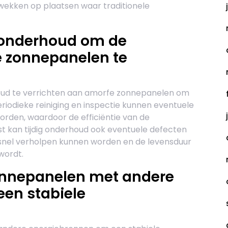
pwekken op plaatsen waar traditionele
 onderhoud om de
e zonnepanelen te
houd te verrichten aan amorfe zonnepanelen om
eriodieke reiniging en inspectie kunnen eventuele
worden, waardoor de efficiëntie van de
t kan tijdig onderhoud ook eventuele defecten
 snel verholpen kunnen worden en de levensduur
wordt.
nnepanelen met andere
een stabiele