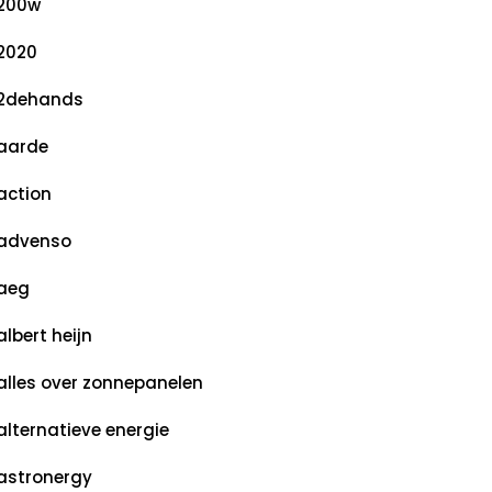
200w
2020
2dehands
aarde
action
advenso
aeg
albert heijn
alles over zonnepanelen
alternatieve energie
astronergy