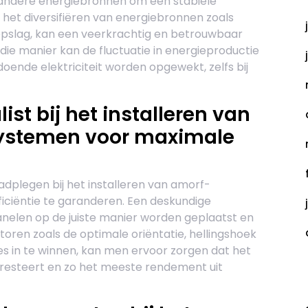
ndere energiebronnen om een stabiele
 het diversifiëren van energiebronnen zoals
opslag, kan een veerkrachtig en betrouwbaar
e manier kan de fluctuatie in energieproductie
oende elektriciteit worden opgewekt, zelfs bij
st bij het installeren van
ystemen voor maximale
adplegen bij het installeren van amorf-
ciëntie te garanderen. Een deskundige
anelen op de juiste manier worden geplaatst en
oren zoals de optimale oriëntatie, hellingshoek
es in te winnen, kan men ervoor zorgen dat het
esteert en zo het meeste rendement uit
C