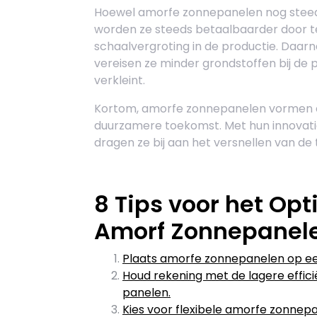
Hoewel amorfe zonnepanelen nog steeds 
worden ze steeds betaalbaarder door t
schaalvergroting in de productie. Daar
vereisen ze minder grondstoffen bij de 
verkleint.
Kortom, amorfe zonnepanelen vormen e
duurzamere toekomst. Met hun innovati
dragen ze bij aan het versnellen van de
8 Tips voor het Op
Amorf Zonnepanele
Plaats amorfe zonnepanelen op een 
Houd rekening met de lagere efficië
panelen.
Kies voor flexibele amorfe zonne