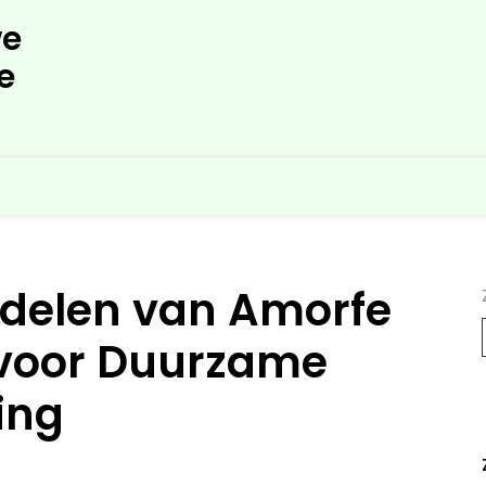
e
e
rdelen van Amorfe
voor Duurzame
ing
L