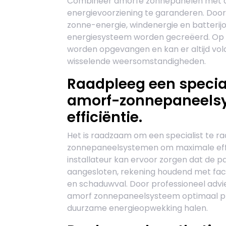
Combineer amorfe zonnepanelen met a
energievoorziening te garanderen. Door
zonne-energie, windenergie en batterij
energiesysteem worden gecreëerd. Op di
worden opgevangen en kan er altijd vold
wisselende weersomstandigheden.
Raadpleeg een speciali
amorf-zonnepaneels
efficiëntie.
Het is raadzaam om een specialist te ra
zonnepaneelsystemen om maximale effi
installateur kan ervoor zorgen dat de p
aangesloten, rekening houdend met fact
en schaduwval. Door professioneel advi
amorf zonnepaneelsysteem optimaal pr
duurzame energieopwekking halen.