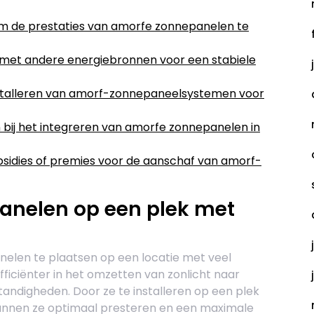
m de prestaties van amorfe zonnepanelen te
et andere energiebronnen voor een stabiele
installeren van amorf-zonnepaneelsystemen voor
bij het integreren van amorfe zonnepanelen in
ubsidies of premies voor de aanschaf van amorf-
anelen op een plek met
elen te plaatsen op een locatie met veel
efficiënter in het omzetten van zonlicht naar
mstandigheden. Door ze te installeren op een plek
, kunnen ze optimaal presteren en een maximale