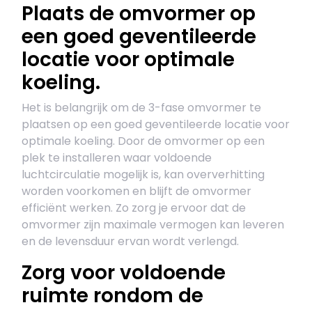
Plaats de omvormer op
een goed geventileerde
locatie voor optimale
koeling.
Het is belangrijk om de 3-fase omvormer te
plaatsen op een goed geventileerde locatie voor
optimale koeling. Door de omvormer op een
plek te installeren waar voldoende
luchtcirculatie mogelijk is, kan oververhitting
worden voorkomen en blijft de omvormer
efficiënt werken. Zo zorg je ervoor dat de
omvormer zijn maximale vermogen kan leveren
en de levensduur ervan wordt verlengd.
Zorg voor voldoende
ruimte rondom de