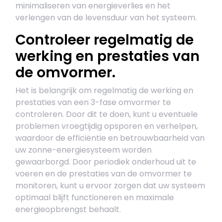
minimaliseren van energieverlies en het
verlengen van de levensduur van het systeem.
Controleer regelmatig de
werking en prestaties van
de omvormer.
Het is belangrijk om regelmatig de werking en
prestaties van een 3-fase omvormer te
controleren. Door dit te doen, kunt u eventuele
problemen vroegtijdig opsporen en verhelpen,
waardoor de efficiëntie en betrouwbaarheid van
uw zonne-energiesysteem worden
gewaarborgd. Door periodiek onderhoud uit te
voeren en de prestaties van de omvormer te
monitoren, kunt u ervoor zorgen dat uw systeem
optimaal blijft functioneren en maximale
energieopbrengst behaalt.