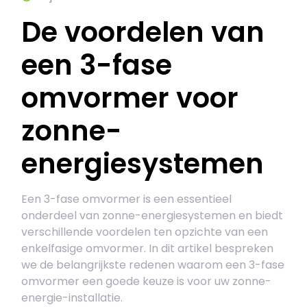
De voordelen van
een 3-fase
omvormer voor
zonne-
energiesystemen
Een 3-fase omvormer is een essentieel
onderdeel van zonne-energiesystemen en biedt
verschillende voordelen ten opzichte van een
enkelfasige omvormer. In dit artikel bespreken
we de belangrijkste redenen waarom een 3-fase
omvormer een goede keuze is voor uw zonne-
energie-installatie.