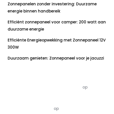
Zonnepanelen zonder investering: Duurzame
energie binnen handbereik
Efficiënt zonnepaneel voor camper: 200 watt aan
duurzame energie
Efficiënte Energieopwekking met Zonnepaneel 12V
300W
Duurzaam genieten: Zonnepaneel voor je jacuzzi
Recente commentaren
5dagenomdewereldteveranderen
op
De 5 P’s
van Duurzaamheid: Richtlijnen voor een
Evenwichtige Toekomst
Susannah vluchten
op
De 5 P’s van