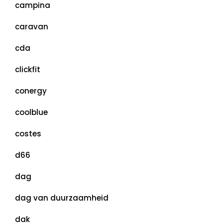
campina
caravan
cda
clickfit
conergy
coolblue
costes
d66
dag
dag van duurzaamheid
dak