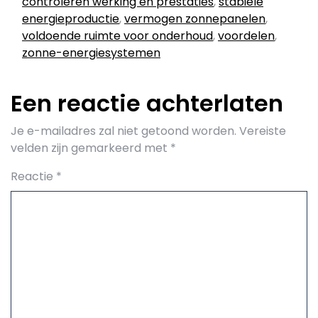
controleren werking en prestaties
,
stabiele
energieproductie
,
vermogen zonnepanelen
,
voldoende ruimte voor onderhoud
,
voordelen
,
zonne-energiesystemen
Een reactie achterlaten
Je e-mailadres zal niet getoond worden.
Vereiste
velden zijn gemarkeerd met
*
Reactie
*