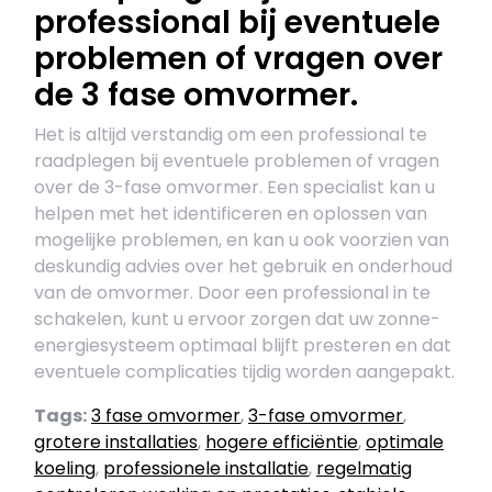
professional bij eventuele
problemen of vragen over
de 3 fase omvormer.
Het is altijd verstandig om een professional te
raadplegen bij eventuele problemen of vragen
over de 3-fase omvormer. Een specialist kan u
helpen met het identificeren en oplossen van
mogelijke problemen, en kan u ook voorzien van
deskundig advies over het gebruik en onderhoud
van de omvormer. Door een professional in te
schakelen, kunt u ervoor zorgen dat uw zonne-
energiesysteem optimaal blijft presteren en dat
eventuele complicaties tijdig worden aangepakt.
Tags:
3 fase omvormer
,
3-fase omvormer
,
grotere installaties
,
hogere efficiëntie
,
optimale
koeling
,
professionele installatie
,
regelmatig