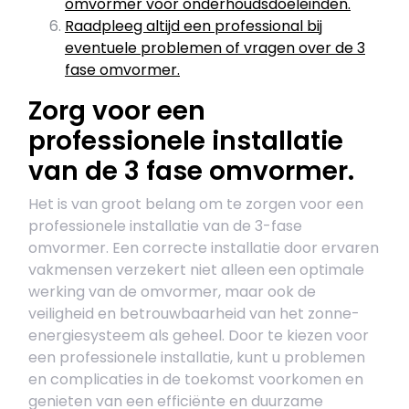
omvormer voor onderhoudsdoeleinden.
Raadpleeg altijd een professional bij
eventuele problemen of vragen over de 3
fase omvormer.
Zorg voor een
professionele installatie
van de 3 fase omvormer.
Het is van groot belang om te zorgen voor een
professionele installatie van de 3-fase
omvormer. Een correcte installatie door ervaren
vakmensen verzekert niet alleen een optimale
werking van de omvormer, maar ook de
veiligheid en betrouwbaarheid van het zonne-
energiesysteem als geheel. Door te kiezen voor
een professionele installatie, kunt u problemen
en complicaties in de toekomst voorkomen en
genieten van een efficiënte en duurzame