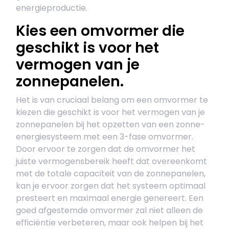
energieproductie.
Kies een omvormer die
geschikt is voor het
vermogen van je
zonnepanelen.
Het is van cruciaal belang om een omvormer te
kiezen die geschikt is voor het vermogen van je
zonnepanelen bij het opzetten van een zonne-
energiesysteem met een 3-fase omvormer.
Door ervoor te zorgen dat de omvormer het
juiste vermogensbereik heeft dat overeenkomt
met de totale capaciteit van de zonnepanelen,
kan je ervoor zorgen dat het systeem optimaal
presteert en maximaal energie genereert. Een
goed afgestemde omvormer zal niet alleen de
efficiëntie verbeteren, maar ook helpen bij het