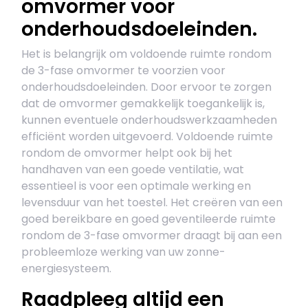
omvormer voor
onderhoudsdoeleinden.
Het is belangrijk om voldoende ruimte rondom
de 3-fase omvormer te voorzien voor
onderhoudsdoeleinden. Door ervoor te zorgen
dat de omvormer gemakkelijk toegankelijk is,
kunnen eventuele onderhoudswerkzaamheden
efficiënt worden uitgevoerd. Voldoende ruimte
rondom de omvormer helpt ook bij het
handhaven van een goede ventilatie, wat
essentieel is voor een optimale werking en
levensduur van het toestel. Het creëren van een
goed bereikbare en goed geventileerde ruimte
rondom de 3-fase omvormer draagt bij aan een
probleemloze werking van uw zonne-
energiesysteem.
Raadpleeg altijd een