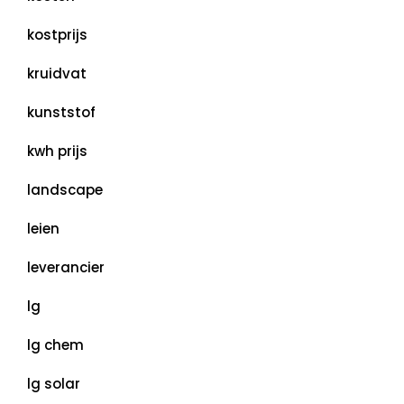
kostprijs
kruidvat
kunststof
kwh prijs
landscape
leien
leverancier
lg
lg chem
lg solar