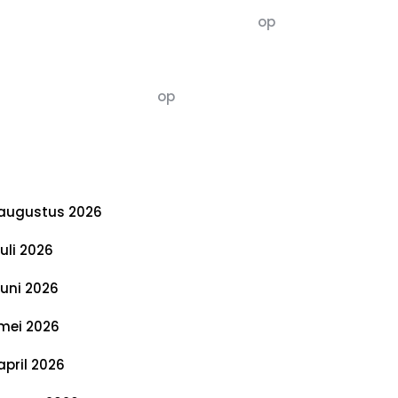
5dagenomdewereldteveranderen
op
De 5 P’s van Duurzaamheid: Richtlijnen
voor een Evenwichtige Toekomst
Susannah vluchten
op
De 5 P’s van
Duurzaamheid: Richtlijnen voor een
Evenwichtige Toekomst
rchief
augustus 2026
juli 2026
juni 2026
mei 2026
april 2026