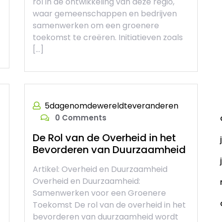
rol in de ontwikkeling van deze regio,
waar gemeenschappen en bedrijven
samenwerken om een groenere
toekomst te creëren. Initiatieven zoals
[…]
A
5dagenomdewereldteveranderen
0 Comments
De Rol van de Overheid in het
Bevorderen van Duurzaamheid
Artikel: Overheid en Duurzaamheid
Overheid en Duurzaamheid:
Samenwerken voor een Groenere
Toekomst De rol van de overheid in het
bevorderen van duurzaamheid wordt