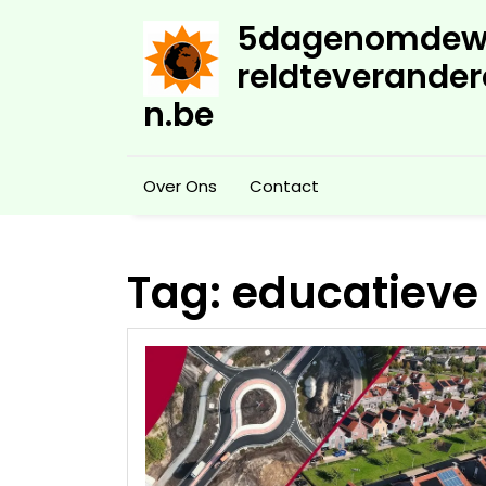
Skip
5dagenomdew
to
content
reldteverander
n.be
Over Ons
Contact
Tag:
educatiev