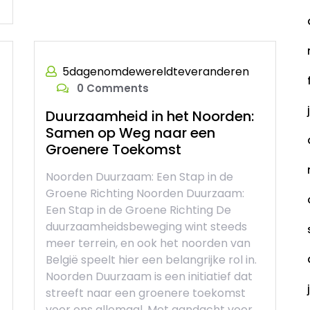
5dagenomdewereldteveranderen
0 Comments
Duurzaamheid in het Noorden:
Samen op Weg naar een
Groenere Toekomst
Noorden Duurzaam: Een Stap in de
Groene Richting Noorden Duurzaam:
Een Stap in de Groene Richting De
duurzaamheidsbeweging wint steeds
meer terrein, en ook het noorden van
België speelt hier een belangrijke rol in.
Noorden Duurzaam is een initiatief dat
streeft naar een groenere toekomst
voor ons allemaal. Met aandacht voor