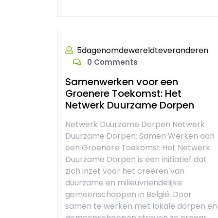
5dagenomdewereldteveranderen
0 Comments
Samenwerken voor een
Groenere Toekomst: Het
Netwerk Duurzame Dorpen
Netwerk Duurzame Dorpen Netwerk
Duurzame Dorpen: Samen Werken aan
een Groenere Toekomst Het Netwerk
Duurzame Dorpen is een initiatief dat
zich inzet voor het creëren van
duurzame en milieuvriendelijke
gemeenschappen in België. Door
samen te werken met lokale dorpen en
gemeenschappen streven ze ernaar