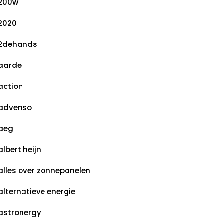
200w
2020
2dehands
aarde
action
advenso
aeg
albert heijn
alles over zonnepanelen
alternatieve energie
astronergy