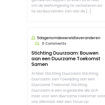
om de leefomgeving te verbeteren en
te verduurzamen. Een van de […]
5dagenomdewereldteveranderen
0 Comments
Stichting Duurzaam: Bouwen
aan een Duurzame Toekomst
Samen
Artikel: Stichting Duurzaam Stichting
Duurzaam: Een Toewijding aan een
Duurzame Toekomst Stichting
Duurzaam is een organisatie die zich
inzet voor een duurzame toekomst voo
ons allemaal. Met een focus op