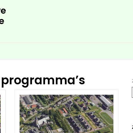
e
e
e programma’s
L