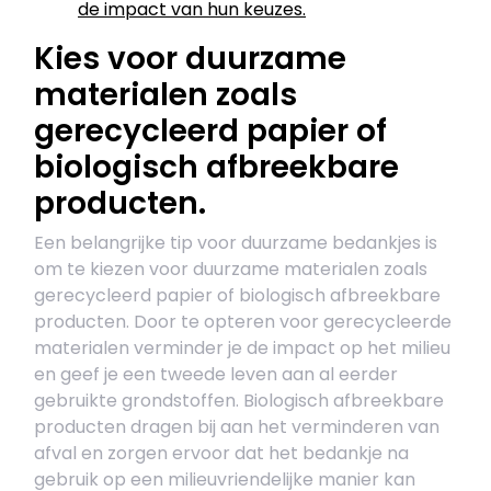
de impact van hun keuzes.
Kies voor duurzame
materialen zoals
gerecycleerd papier of
biologisch afbreekbare
producten.
Een belangrijke tip voor duurzame bedankjes is
om te kiezen voor duurzame materialen zoals
gerecycleerd papier of biologisch afbreekbare
producten. Door te opteren voor gerecycleerde
materialen verminder je de impact op het milieu
en geef je een tweede leven aan al eerder
gebruikte grondstoffen. Biologisch afbreekbare
producten dragen bij aan het verminderen van
afval en zorgen ervoor dat het bedankje na
gebruik op een milieuvriendelijke manier kan