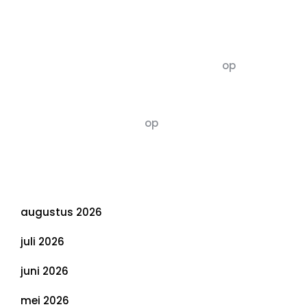
Recente commentaren
5dagenomdewereldteveranderen
op
De 5 P’s
van Duurzaamheid: Richtlijnen voor een
Evenwichtige Toekomst
Susannah vluchten
op
De 5 P’s van
Duurzaamheid: Richtlijnen voor een
Evenwichtige Toekomst
Archief
augustus 2026
juli 2026
juni 2026
mei 2026