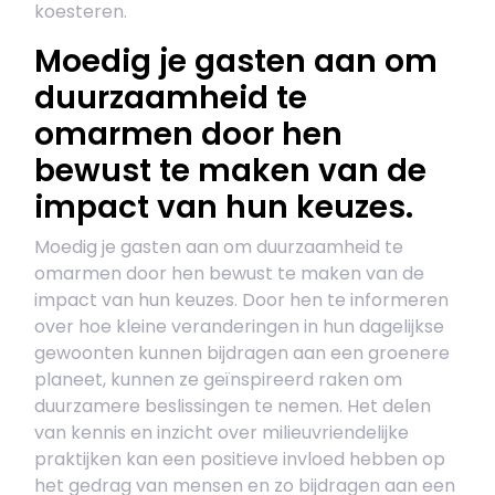
koesteren.
Moedig je gasten aan om
duurzaamheid te
omarmen door hen
bewust te maken van de
impact van hun keuzes.
Moedig je gasten aan om duurzaamheid te
omarmen door hen bewust te maken van de
impact van hun keuzes. Door hen te informeren
over hoe kleine veranderingen in hun dagelijkse
gewoonten kunnen bijdragen aan een groenere
planeet, kunnen ze geïnspireerd raken om
duurzamere beslissingen te nemen. Het delen
van kennis en inzicht over milieuvriendelijke
praktijken kan een positieve invloed hebben op
het gedrag van mensen en zo bijdragen aan een