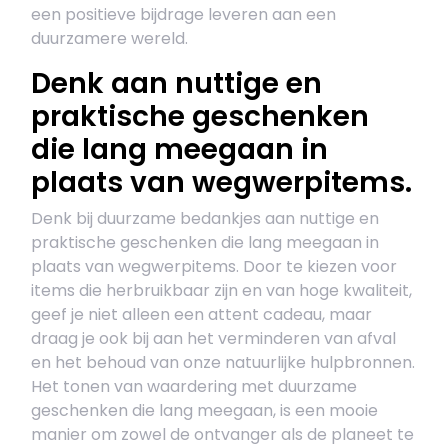
een positieve bijdrage leveren aan een
duurzamere wereld.
Denk aan nuttige en
praktische geschenken
die lang meegaan in
plaats van wegwerpitems.
Denk bij duurzame bedankjes aan nuttige en
praktische geschenken die lang meegaan in
plaats van wegwerpitems. Door te kiezen voor
items die herbruikbaar zijn en van hoge kwaliteit,
geef je niet alleen een attent cadeau, maar
draag je ook bij aan het verminderen van afval
en het behoud van onze natuurlijke hulpbronnen.
Het tonen van waardering met duurzame
geschenken die lang meegaan, is een mooie
manier om zowel de ontvanger als de planeet te