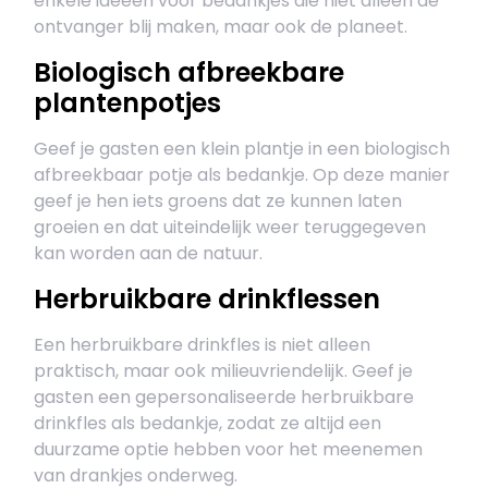
enkele ideeën voor bedankjes die niet alleen de
ontvanger blij maken, maar ook de planeet.
Biologisch afbreekbare
plantenpotjes
Geef je gasten een klein plantje in een biologisch
afbreekbaar potje als bedankje. Op deze manier
geef je hen iets groens dat ze kunnen laten
groeien en dat uiteindelijk weer teruggegeven
kan worden aan de natuur.
Herbruikbare drinkflessen
Een herbruikbare drinkfles is niet alleen
praktisch, maar ook milieuvriendelijk. Geef je
gasten een gepersonaliseerde herbruikbare
drinkfles als bedankje, zodat ze altijd een
duurzame optie hebben voor het meenemen
van drankjes onderweg.