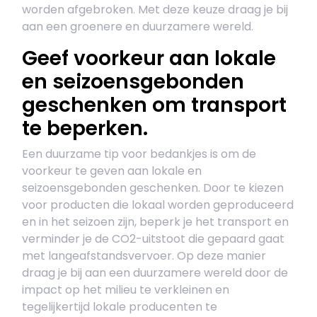
worden afgebroken. Met deze keuze draag je bij
aan een groenere en duurzamere wereld.
Geef voorkeur aan lokale
en seizoensgebonden
geschenken om transport
te beperken.
Een duurzame tip voor bedankjes is om de
voorkeur te geven aan lokale en
seizoensgebonden geschenken. Door te kiezen
voor producten die lokaal worden geproduceerd
en in het seizoen zijn, beperk je het transport en
verminder je de CO2-uitstoot die gepaard gaat
met langeafstandsvervoer. Op deze manier
draag je bij aan een duurzamere wereld door de
impact op het milieu te verkleinen en
tegelijkertijd lokale producenten te