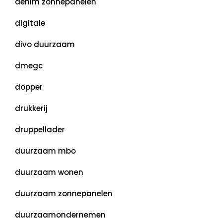
denim zonnepanelen
digitale
divo duurzaam
dmegc
dopper
drukkerij
druppellader
duurzaam mbo
duurzaam wonen
duurzaam zonnepanelen
duurzaamondernemen