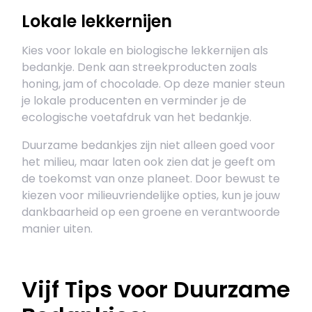
Lokale lekkernijen
Kies voor lokale en biologische lekkernijen als
bedankje. Denk aan streekproducten zoals
honing, jam of chocolade. Op deze manier steun
je lokale producenten en verminder je de
ecologische voetafdruk van het bedankje.
Duurzame bedankjes zijn niet alleen goed voor
het milieu, maar laten ook zien dat je geeft om
de toekomst van onze planeet. Door bewust te
kiezen voor milieuvriendelijke opties, kun je jouw
dankbaarheid op een groene en verantwoorde
manier uiten.
Vijf Tips voor Duurzame