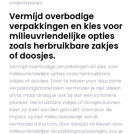
ondersteunen.
Vermijd overbodige
verpakkingen en kies voor
milieuvriendelijke opties
zoals herbruikbare zakjes
of doosjes.
Vermijd overbodige verpakkingen en kies voor
milieuvriendelijke opties zoals herbruikbare
zakjes of doosjes. Door te kiezen voor duurzame
verpakkingsmaterialen verminder je niet alleen
afval, maar draag je ook bij aan een schonere
planeet. Herbruikbare zakjes of doosjes kunnen
keer op keer worden gebruikt, waardoor de
impact op het milieu aanzienlijk wordt
verminderd. Kortom, door bewust te kiezen voor
milieuvriendelijke verpakkingsoplossingen, kun je