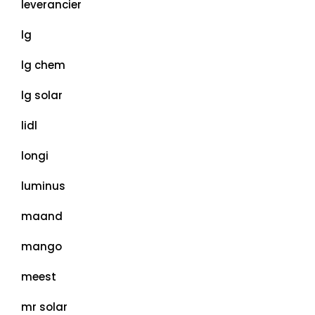
leverancier
lg
lg chem
lg solar
lidl
longi
luminus
maand
mango
meest
mr solar