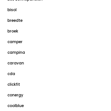
bisol
breedte
broek
camper
campina
caravan
cda
clickfit
conergy
coolblue