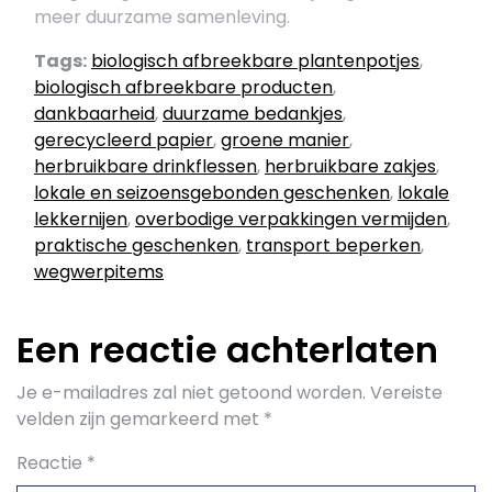
meer duurzame samenleving.
Tags:
biologisch afbreekbare plantenpotjes
,
biologisch afbreekbare producten
,
dankbaarheid
,
duurzame bedankjes
,
gerecycleerd papier
,
groene manier
,
herbruikbare drinkflessen
,
herbruikbare zakjes
,
lokale en seizoensgebonden geschenken
,
lokale
lekkernijen
,
overbodige verpakkingen vermijden
,
praktische geschenken
,
transport beperken
,
wegwerpitems
Een reactie achterlaten
Je e-mailadres zal niet getoond worden.
Vereiste
velden zijn gemarkeerd met
*
Reactie
*