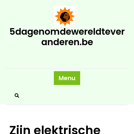
Skip
to
content
5dagenomdewereldtever
anderen.be
Menu
Zijn elektrische