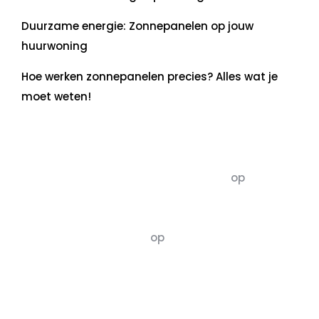
Duurzame energie: Zonnepanelen op jouw
huurwoning
Hoe werken zonnepanelen precies? Alles wat je
moet weten!
Recente commentaren
5dagenomdewereldteveranderen
op
De 5 P’s
van Duurzaamheid: Richtlijnen voor een
Evenwichtige Toekomst
Susannah vluchten
op
De 5 P’s van
Duurzaamheid: Richtlijnen voor een
Evenwichtige Toekomst
Archief