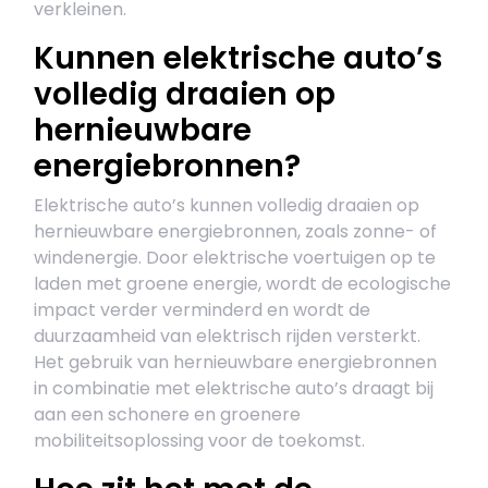
verkleinen.
Kunnen elektrische auto’s
volledig draaien op
hernieuwbare
energiebronnen?
Elektrische auto’s kunnen volledig draaien op
hernieuwbare energiebronnen, zoals zonne- of
windenergie. Door elektrische voertuigen op te
laden met groene energie, wordt de ecologische
impact verder verminderd en wordt de
duurzaamheid van elektrisch rijden versterkt.
Het gebruik van hernieuwbare energiebronnen
in combinatie met elektrische auto’s draagt bij
aan een schonere en groenere
mobiliteitsoplossing voor de toekomst.