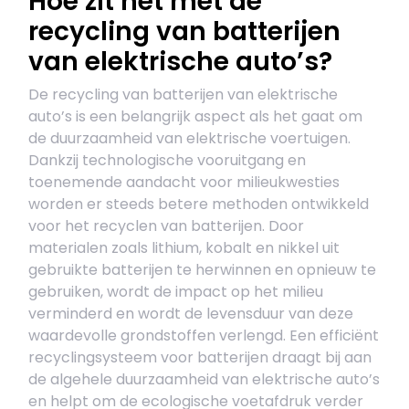
Hoe zit het met de
recycling van batterijen
van elektrische auto’s?
De recycling van batterijen van elektrische
auto’s is een belangrijk aspect als het gaat om
de duurzaamheid van elektrische voertuigen.
Dankzij technologische vooruitgang en
toenemende aandacht voor milieukwesties
worden er steeds betere methoden ontwikkeld
voor het recyclen van batterijen. Door
materialen zoals lithium, kobalt en nikkel uit
gebruikte batterijen te herwinnen en opnieuw te
gebruiken, wordt de impact op het milieu
verminderd en wordt de levensduur van deze
waardevolle grondstoffen verlengd. Een efficiënt
recyclingsysteem voor batterijen draagt bij aan
de algehele duurzaamheid van elektrische auto’s
en helpt om de ecologische voetafdruk verder