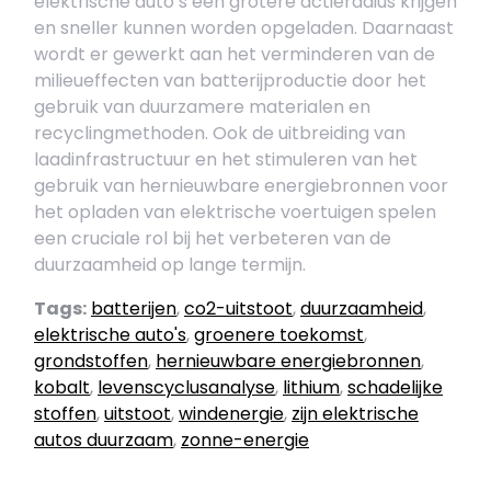
elektrische auto’s een grotere actieradius krijgen
en sneller kunnen worden opgeladen. Daarnaast
wordt er gewerkt aan het verminderen van de
milieueffecten van batterijproductie door het
gebruik van duurzamere materialen en
recyclingmethoden. Ook de uitbreiding van
laadinfrastructuur en het stimuleren van het
gebruik van hernieuwbare energiebronnen voor
het opladen van elektrische voertuigen spelen
een cruciale rol bij het verbeteren van de
duurzaamheid op lange termijn.
Tags:
batterijen
,
co2-uitstoot
,
duurzaamheid
,
elektrische auto's
,
groenere toekomst
,
grondstoffen
,
hernieuwbare energiebronnen
,
kobalt
,
levenscyclusanalyse
,
lithium
,
schadelijke
stoffen
,
uitstoot
,
windenergie
,
zijn elektrische
autos duurzaam
,
zonne-energie