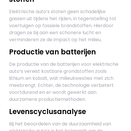
Elektrische auto’s stoten geen schadelijke
gassen uit tijdens het rijden, in tegenstelling tot
voertuigen op fossiele brandstoffen. Hierdoor
dragen ze bij aan een schonere lucht en
verminderen ze de impact op het milieu.
Productie van batterijen
De productie van de batterijen voor elektrische
auto’s vereist kostbare grondstoffen zoals
lithium en kobalt, wat milieukwesties met zich
meebrengt. Echter, de technologie verbetert
voortdurend en er wordt gewerkt aan
duurzamere productiemethoden.
Levenscyclusanalyse
Bij het beoordelen van de duurzaamheid van
elektrische auto’s is het belangrijk om de