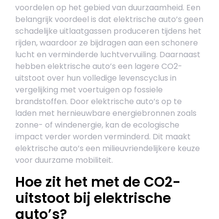
voordelen op het gebied van duurzaamheid. Een
belangrijk voordeel is dat elektrische auto’s geen
schadelijke uitlaatgassen produceren tijdens het
rijden, waardoor ze bijdragen aan een schonere
lucht en verminderde luchtvervuiling. Daarnaast
hebben elektrische auto’s een lagere CO2-
uitstoot over hun volledige levenscyclus in
vergelijking met voertuigen op fossiele
brandstoffen. Door elektrische auto’s op te
laden met hernieuwbare energiebronnen zoals
zonne- of windenergie, kan de ecologische
impact verder worden verminderd. Dit maakt
elektrische auto’s een milieuvriendelijkere keuze
voor duurzame mobiliteit.
Hoe zit het met de CO2-
uitstoot bij elektrische
auto’s?