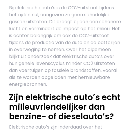
Bij elektrische auto’s is de CO2-uitstoot tijdens
het rijden nul, aangezien ze geen schadelijke
gassen uitstoten. Dit draagt bij aan een schonere
lucht en vermindert de impact op het milieu. Het
is echter belangrijk om ook de CO2-uitstoot
tijdens de productie van de auto en de batterijen
in overweging te nemen. Over het algemeen
blijkt uit onderzoek dat elektrische auto’s over
hun gehele levenscyclus minder CO2 uitstoten
dan voertuigen op fossiele brandstoffen, vooral
als ze worden opgeladen met hernieuwbare
energiebronnen.
Zijn elektrische auto’s echt
milieuvriendelijker dan
benzine- of dieselauto’s?
Elektrische auto’s zijn inderdaad over het