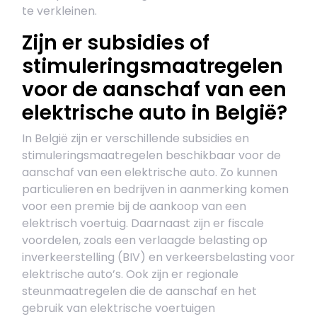
te verkleinen.
Zijn er subsidies of
stimuleringsmaatregelen
voor de aanschaf van een
elektrische auto in België?
In België zijn er verschillende subsidies en
stimuleringsmaatregelen beschikbaar voor de
aanschaf van een elektrische auto. Zo kunnen
particulieren en bedrijven in aanmerking komen
voor een premie bij de aankoop van een
elektrisch voertuig. Daarnaast zijn er fiscale
voordelen, zoals een verlaagde belasting op
inverkeerstelling (BIV) en verkeersbelasting voor
elektrische auto’s. Ook zijn er regionale
steunmaatregelen die de aanschaf en het
gebruik van elektrische voertuigen