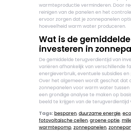
warmteproductie verminderen. Door reg
reinigen van de panelen en het control
ervoor zorgen dat je zonnepanelen opti
hoeveelheid warm water produceren.
Wat is de gemiddelde 
investeren in zonnep
De gemiddelde terugverdientijd van in
variëren afhankelijk van verschillende fa
energieverbruik, eventuele subsidies e
Over het algemeen wordt geschat dat d
zonnepanelen voor warm water tussen de 
een grondige analyse te maken op basis
beeld te krijgen van de terugverdientijd 
Tags:
besparen
,
duurzame energie
,
eco
fotovoltaïsche cellen
,
groene optie
,
mili
warmtepomp
,
zonnepanelen
,
zonnepan