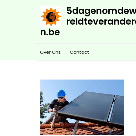
Skip
5dagenomdew
to
content
reldteverander
n.be
Over Ons
Contact