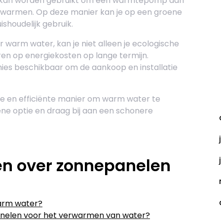
eit kan worden gebruikt om een warmtepomp aan
verwarmen. Op deze manier kan je op een groene
houdelijk gebruik.
 warm water, kan je niet alleen je ecologische
en op energiekosten op lange termijn.
mies beschikbaar om de aankoop en installatie
A
e en efficiënte manier om warm water te
ne optie en draag bij aan een schonere
en over zonnepanelen
arm water?
anelen voor het verwarmen van water?