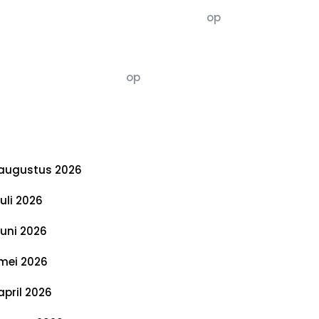
5dagenomdewereldteveranderen
op
De 5 P’s van Duurzaamheid: Richtlijnen
voor een Evenwichtige Toekomst
Susannah vluchten
op
De 5 P’s van
Duurzaamheid: Richtlijnen voor een
Evenwichtige Toekomst
rchief
augustus 2026
juli 2026
juni 2026
mei 2026
april 2026