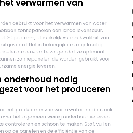
 het verwarmen van
orden gebruikt voor het verwarmen van water
hebben zonnepanelen een lange levensduur.
 30 jaar mee, afhankelijk van de kwaliteit van
uitgevoerd. Het is belangrijk om regelmatig
anelen om ervoor te zorgen dat ze optimaal
 kunnen zonnepanelen die worden gebruikt voor
urzame energie leveren.
 onderhoud nodig
gezet voor het produceren
voor het produceren van warm water hebben ook
over het algemeen weinig onderhoud vereisen,
C
te controleren en schoon te maken. Stof, vuil en
 op de panelen en de efficiëntie van de