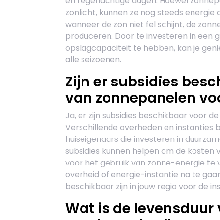
en regenachtige dagen. Hoewel zonnepan
zonlicht, kunnen ze nog steeds energie o
wanneer de zon niet fel schijnt, de zo
produceren. Door te investeren in een
opslagcapaciteit te hebben, kan je g
alle seizoenen.
Zijn er subsidies besc
van zonnepanelen vo
Ja, er zijn subsidies beschikbaar voor 
Verschillende overheden en instanties 
huiseigenaars die investeren in duurza
subsidies kunnen helpen om de kosten va
voor het gebruik van zonne-energie te v
overheid of energie-instantie na te gaa
beschikbaar zijn in jouw regio voor de 
Wat is de levensduur