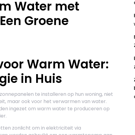
m Water met
 Een Groene
voor Warm Water:
ie in Huis
onnepanelen te installeren op hun woning, niet
teit, maar ook voor het verwarmen van water.
den ingezet om warm water te produceren op
R
er.
en zonlicht om in elektriciteit via