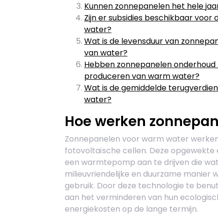
Kunnen zonnepanelen het hele ja
Zijn er subsidies beschikbaar voor
water?
Wat is de levensduur van zonnepa
van water?
Hebben zonnepanelen onderhoud n
produceren van warm water?
Wat is de gemiddelde terugverdien
water?
Hoe werken zonnepan
Zonnepanelen voor warm water werken doo
fotovoltaïsche cellen. Deze opgewekte 
een warmtepomp aan te drijven die wa
milieuvriendelijke en duurzame manier 
gebruik. Door deze technologie te benut
aan het verminderen van hun ecologis
energiekosten op de lange termijn.