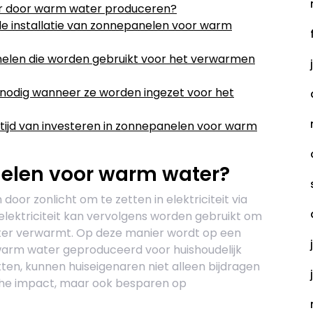
ar door warm water produceren?
 de installatie van zonnepanelen voor warm
nelen die worden gebruikt voor het verwarmen
odig wanneer ze worden ingezet voor het
tijd van investeren in zonnepanelen voor warm
elen voor warm water?
r zonlicht om te zetten in elektriciteit via
elektriciteit kan vervolgens worden gebruikt om
ter verwarmt. Op deze manier wordt op een
warm water geproduceerd voor huishoudelijk
ten, kunnen huiseigenaren niet alleen bijdragen
che impact, maar ook besparen op