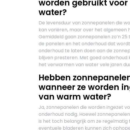
worden gebruikt voor
water?
De levensduur van zonnepanelen die w
kan variëren, maar over het algemeen 
Gemiddeld gaan zonnepanelen zo’n 25 tot
de panelen en het onderhoud dat wordt 
onderhoud te laten doen aan de zonnep
blijven presteren. Met goed onderhoud
het verwarmen van water vele jaren du
Hebben zonnepanelen
wanneer ze worden in
van warm water?
Ja, zonnepanelen die worden ingezet 
onderhoud nodig. Hoewel zonnepanelen 
is het toch belangrijk om ze regelmatig 
eventuele bladeren kunnen zich ophopen