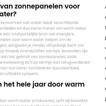
n van zonnepanelen voor
ater?
 verwarmen van water biedt verschillende
uvriendelijke en duurzame manier om warm water
een onuitputtelijke bron van energie is.
anelen voor warm water helpen om de
gen, aangezien je minder afhankelijk bent van
p fossiele brandstoffen werken. Bovendien zijn
 aan het gebruik van zonnepanelen, zoals
le investering zich op termijn kan terugverdienen.
rmen van water combineren duurzaamheid,
én efficiënt systeem.
het hele jaar door warm
door warm water produceren, zelfs bij bewolkte