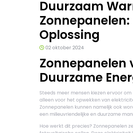
Duurzaam War
Zonnepanelen:
Oplossing
02 oktober 2024
Zonnepanelen 
Duurzame Energ
Steeds meer mensen kiezen ervoor om z
alleen voor het opwekken van elektrici
Zonnepanelen kunnen namelijk ook wor
een milieuvriendelijke en duurzame mani
Hoe werkt dit precies? Zonnepanelen zett