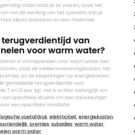
elmatig onderhoud uit te voeren, zoals het
eren van de werking van het systeem, kan je
maal blijven presteren en een maximale
terugverdientijd van
anelen voor warm water?
vesteren in zonnepanelen voor warm water kan
ctoren, zoals de initiële investeringskosten, het
n premies, en de besparingen op energiekosten.
e gemiddelde terugverdientijd voor
7 en 12 jaar ligt. Het is echter belangrijk om
 van specifieke situatie om een nauwkeuriger
voor een specifieke installatie.
logische voetafdruk
,
elektriciteit
,
energiekosten
,
euvriendelijk
,
premies
,
subsidies
,
warm water
,
elen warm water