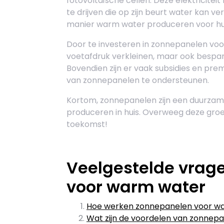
fotovoltaïsche cellen. Deze elektricit
te drijven die op zijn beurt water kan 
manier warm water produceren voor huis
Door te investeren in zonnepanelen voor
voetafdruk verkleinen, maar ook bespar
Bovendien zijn er vaak subsidies en pre
van zonnepanelen te ondersteunen.
Kortom, zonnepanelen zijn een duurzam
produceren in huis. Overweeg deze groe
toekomst!
Veelgestelde vrag
voor warm water
Hoe werken zonnepanelen voor w
Wat zijn de voordelen van zonnep