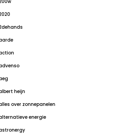
200w
2020
2dehands
aarde
action
advenso
aeg
albert heijn
alles over zonnepanelen
alternatieve energie
astronergy