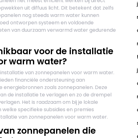
elen het meest efficiënt werken bij direct
pwekken uit diffuus licht. Dit betekent dat zelfs
nnepanelen nog steeds warm water kunnen
 goed ontworpen systeem en voldoende
enieten van duurzaam verwarmd water gedurende
hikbaar voor de installatie
or warm water?
de installatie van zonnepanelen voor warm water.
bieden financiële ondersteuning aan
me energiebronnen zoals zonnepanelen. Deze
n de installatie te verlagen en zo de drempel
erlagen. Het is raadzaam om bij je lokale
n welke specifieke subsidies en premies
installatie van zonnepanelen voor warm water.
 van zonnepanelen die