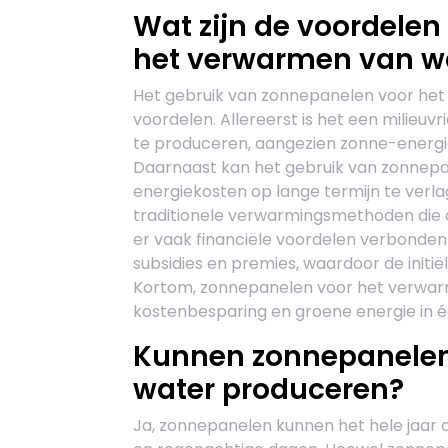
Wat zijn de voordele
het verwarmen van w
Het gebruik van zonnepanelen voor het
voordelen. Allereerst is het een milie
te produceren, aangezien zonne-energie 
Daarnaast kan het gebruik van zonnep
energiekosten op lange termijn te verla
traditionele verwarmingsmethoden die o
er vaak financiële voordelen verbonden
subsidies en premies, waardoor de initië
Kortom, zonnepanelen voor het verwa
kostenbesparing en groene energie in é
Kunnen zonnepanelen 
water produceren?
Ja, zonnepanelen kunnen het hele jaar 