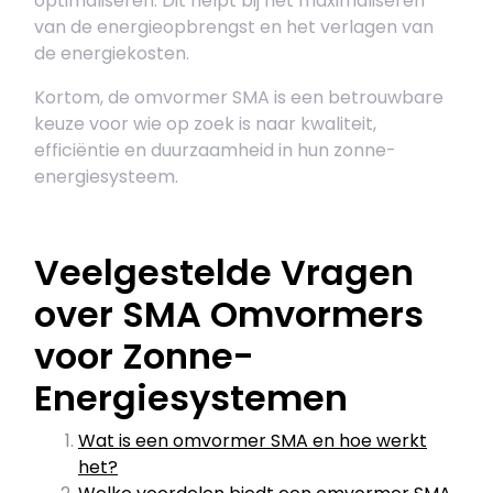
optimaliseren. Dit helpt bij het maximaliseren
van de energieopbrengst en het verlagen van
de energiekosten.
Kortom, de omvormer SMA is een betrouwbare
keuze voor wie op zoek is naar kwaliteit,
efficiëntie en duurzaamheid in hun zonne-
energiesysteem.
Veelgestelde Vragen
over SMA Omvormers
voor Zonne-
Energiesystemen
Wat is een omvormer SMA en hoe werkt
het?