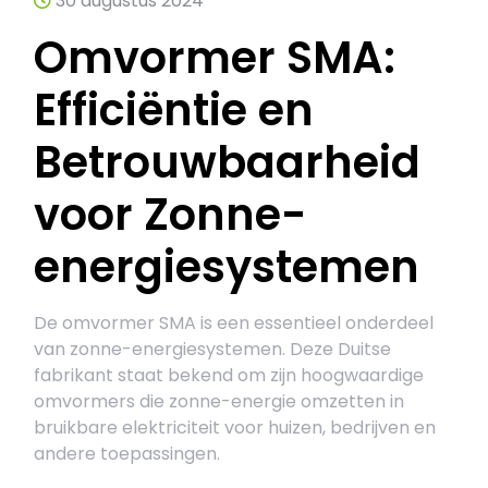
30 augustus 2024
Omvormer SMA:
Efficiëntie en
Betrouwbaarheid
voor Zonne-
energiesystemen
De omvormer SMA is een essentieel onderdeel
van zonne-energiesystemen. Deze Duitse
fabrikant staat bekend om zijn hoogwaardige
omvormers die zonne-energie omzetten in
bruikbare elektriciteit voor huizen, bedrijven en
andere toepassingen.