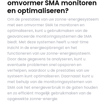
omvormer SMA monitoren
en optimaliseren?
Om de prestaties van uw zonne-energiesysteem
met een omvormer SMA te monitoren en
optimaliseren, kunt u gebruikmaken van de
geavanceerde monitoringssystemen die SMA
biedt. Met deze systemen heeft u real-time
inzicht in de energieopbrengst en het
functioneren van uw zonne-energiesysteem.
Door deze gegevens te analyseren, kunt u
eventuele problemen snel opsporen en
verhelpen, waardoor u de prestaties van uw
systeem kunt optimaliseren. Daarnaast kunt u
met behulp van de monitoringssystemen van
SMA ook het energieverbruik in de gaten houden
en zo efficiënt mogelijk gebruikmaken van de
opgewekte zonne-energie.