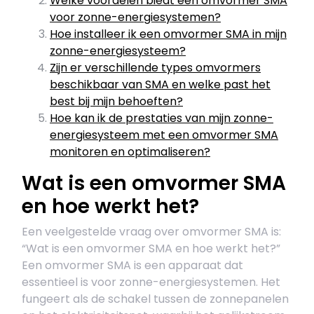
Welke voordelen biedt een omvormer SMA
voor zonne-energiesystemen?
Hoe installeer ik een omvormer SMA in mijn
zonne-energiesysteem?
Zijn er verschillende types omvormers
beschikbaar van SMA en welke past het
best bij mijn behoeften?
Hoe kan ik de prestaties van mijn zonne-
energiesysteem met een omvormer SMA
monitoren en optimaliseren?
Wat is een omvormer SMA
en hoe werkt het?
Een veelgestelde vraag over omvormer SMA is:
“Wat is een omvormer SMA en hoe werkt het?”
Een omvormer SMA is een apparaat dat
essentieel is voor zonne-energiesystemen. Het
fungeert als de schakel tussen de zonnepanelen