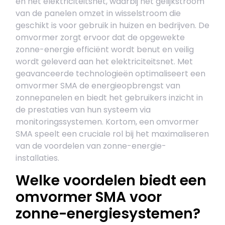
en het elektriciteitsnet, waarbij het gelijkstroom
van de panelen omzet in wisselstroom die
geschikt is voor gebruik in huizen en bedrijven. De
omvormer zorgt ervoor dat de opgewekte
zonne-energie efficiënt wordt benut en veilig
wordt geleverd aan het elektriciteitsnet. Met
geavanceerde technologieën optimaliseert een
omvormer SMA de energieopbrengst van
zonnepanelen en biedt het gebruikers inzicht in
de prestaties van hun systeem via
monitoringssystemen. Kortom, een omvormer
SMA speelt een cruciale rol bij het maximaliseren
van de voordelen van zonne-energie-
installaties.
Welke voordelen biedt een
omvormer SMA voor
zonne-energiesystemen?