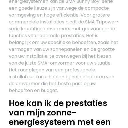
energiesystemen kan de SMA Sunny Boy-serie
een goede keuze zijn vanwege de compacte
vormgeving en hoge efficiëntie. Voor grotere
commerciële installaties biedt de SMA Tripower-
serie krachtige omvormers met geavanceerde
functies voor optimale prestaties. Het is
belangrijk om uw specifieke behoeften, zoals het
vermogen van uw zonnepanelen en de grootte
van uw installatie, te overwegen bij het kiezen
van de juiste SMA-omvormer voor uw situatie.
Het raadplegen van een professionele
installateur kan u helpen bij het selecteren van
de omvormer die het beste past bij uw
behoeften en budget.
Hoe kan ik de prestaties
van mijn zonne-
energiesysteem met een