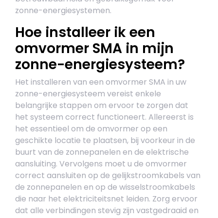
zonne-energiesystemen.
Hoe installeer ik een
omvormer SMA in mijn
zonne-energiesysteem?
Het installeren van een omvormer SMA in uw
zonne-energiesysteem vereist enkele
belangrijke stappen om ervoor te zorgen dat
het systeem correct functioneert. Allereerst is
het essentieel om de omvormer op een
geschikte locatie te plaatsen, bij voorkeur in de
buurt van de zonnepanelen en de elektrische
aansluiting. Vervolgens moet u de omvormer
correct aansluiten op de gelijkstroomkabels van
de zonnepanelen en op de wisselstroomkabels
die naar het elektriciteitsnet leiden. Zorg ervoor
dat alle verbindingen stevig zijn vastgedraaid en