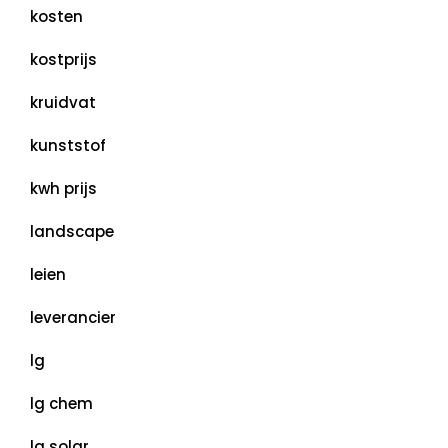
kosten
kostprijs
kruidvat
kunststof
kwh prijs
landscape
leien
leverancier
lg
lg chem
lg solar