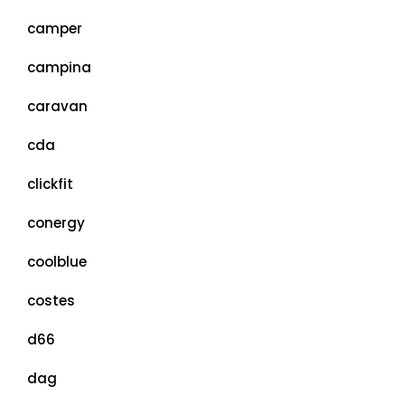
camper
campina
caravan
cda
clickfit
conergy
coolblue
costes
d66
dag