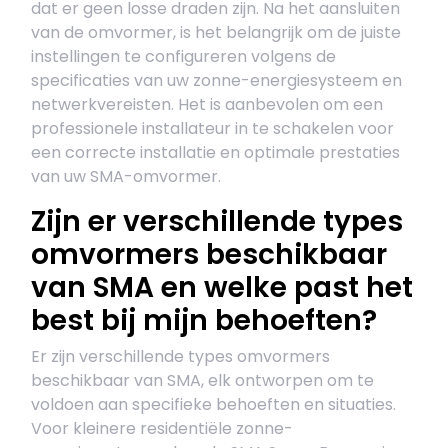
dat er geen losse draden zijn. Na het aansluiten
van de omvormer, is het belangrijk om de juiste
instellingen te configureren volgens de
specificaties van uw zonne-energiesysteem en
netwerkvereisten. Het is aanbevolen om een
professionele installateur in te schakelen voor
een correcte installatie en optimale prestaties
van uw SMA-omvormer.
Zijn er verschillende types
omvormers beschikbaar
van SMA en welke past het
best bij mijn behoeften?
Er zijn verschillende types omvormers
beschikbaar van SMA, elk ontworpen om te
voldoen aan specifieke behoeften en situaties.
Voor kleinere residentiële zonne-