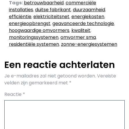
Tags:
betrouwbaarheid
,
commerciële
installaties
,
duitse fabrikant
,
duurzaamheid
,
efficiëntie
,
elektriciteitsnet
,
energiekosten
,
energieopbrengst
,
geavanceerde technologie
,
hoogwaardige omvormers
,
kwaliteit
,
monitoringssystemen
,
omvormer sma
,
residentiële systemen
,
zonne-energiesystemen
Een reactie achterlaten
Je e-mailadres zal niet getoond worden.
Vereiste
velden zijn gemarkeerd met
*
Reactie
*