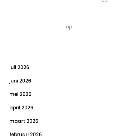
5dagenomdewereldteveranderen
op
De 5 P’s
van Duurzaamheid: Richtlijnen voor een
Evenwichtige Toekomst
Susannah vluchten
op
De 5 P’s van
Duurzaamheid: Richtlijnen voor een
Evenwichtige Toekomst
Archief
juli 2026
juni 2026
mei 2026
april 2026
maart 2026
februari 2026