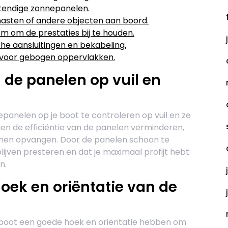
tendige zonnepanelen.
sten of andere objecten aan boord.
m om de prestaties bij te houden.
he aansluitingen en bekabeling.
 voor gebogen oppervlakken.
 de panelen op vuil en
epanelen op je boot te controleren op vuil en ze
unnen de efficiëntie van de panelen verminderen,
nen opvangen. Door de panelen schoon te
lijven presteren en dat je maximaal profijt hebt
n.
oek en oriëntatie van de
 boot een goede hoek en oriëntatie hebben om