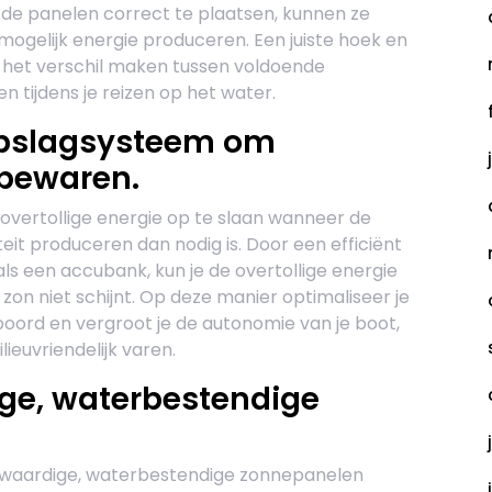
 de panelen correct te plaatsen, kunnen ze
mogelijk energie produceren. Een juiste hoek en
 het verschil maken tussen voldoende
 tijdens je reizen op het water.
opslagsysteem om
 bewaren.
vertollige energie op te slaan wanneer de
eit produceren dan nodig is. Door een efficiënt
s een accubank, kun je de overtollige energie
on niet schijnt. Op deze manier optimaliseer je
oord en vergroot je de autonomie van je boot,
ieuvriendelijk varen.
ge, waterbestendige
ogwaardige, waterbestendige zonnepanelen