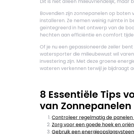
Dit is niet alleen milieuvriendelijk, maa
Bovendien zijn zonnepanelen op boten 
installeren. Ze nemen weinig ruimte in
geïntegreerd in het ontwerp van de boot.
hechten aan efficiëntie en comfort tijde
Of je nu een gepassioneerde zeiler bent 
watersporter die milieubewust wil vare
investering zijn. Met deze groene energ
wateren verkennen terwijl je bijdraagt
8 Essentiële Tips v
van Zonnepanelen 
Controleer regelmatig de panelen op
Zorg voor een goede hoek en oriën
Gebruik een energieopslagsysteem