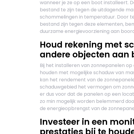
wanneer je ze op een boot installeert. 
bestand te zijn tegen de uitdagende ma
schommelingen in temperatuur. Door te 
bestand zijn tegen deze elementen, be
duurzame energievoorziening aan boord 
Houd rekening met s
andere objecten aan 
Bij het installeren van zonnepanelen op 
houden met mogelijke schaduw van mas
kan het rendement van de zonnepanelen
schaduwgebied het vermogen om zonne-
er dus voor dat de panelen op een loca
zo min mogelijk worden belemmerd door
de energieopbrengst van de zonnepanele
Investeer in een mon
prestaties bij te houd