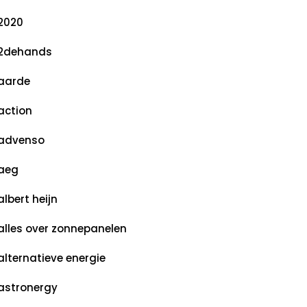
2020
2dehands
aarde
action
advenso
aeg
albert heijn
alles over zonnepanelen
alternatieve energie
astronergy