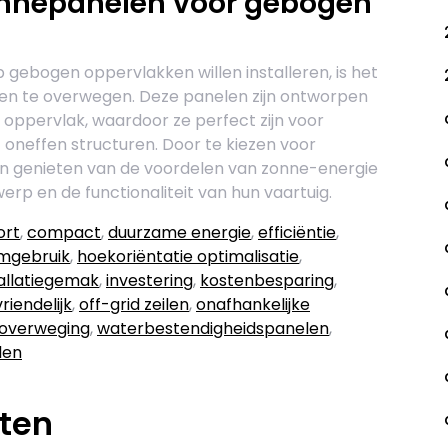
onnepanelen voor gebogen
gebogen oppervlakken willen installeren, is het
len te overwegen. Deze panelen zijn ontworpen
oppervlak, waardoor ze perfect zijn voor
oneffen structuren. Door te kiezen voor
en genieten van de voordelen van zonne-energie
rp en de functionaliteit van hun vaartuig.
ort
,
compact
,
duurzame energie
,
efficiëntie
,
mgebruik
,
hoekoriëntatie optimalisatie
,
tallatiegemak
,
investering
,
kostenbesparing
,
riendelijk
,
off-grid zeilen
,
onafhankelijke
overweging
,
waterbestendigheidspanelen
,
len
aten