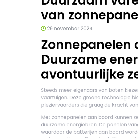
Duurzaam vare
van zonnepanel
29 november 2024
Zonnepanelen o
Duurzame ener
avontuurlijke z
Steeds meer eigenaars van boten kieze
vaartuigen. Deze groene technologie bie
pleziervaarders die graag de kracht va
Met zonnepanelen aan boord kunnen zee
duurzame energiebron. De panelen vangen
waardoor de batterijen aan boord worde