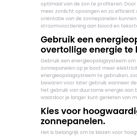
optimaal van de zon te profiteren. Door
meer zonlicht opvangen en zo efficiënt 
oriëntatie van de zonnepanelen kunnen
stroomvoorziening aan boord en tekorten
Gebruik een energie
overtollige energie te
Gebruik een energieopslagsysteem om o
zonnepanelen op je boot meer elektricit
energieopslagsysteem te gebruiken, zoal
bewaren voor later gebruik wanneer de z
het gebruik van duurzame energie aan b
waardoor je langer kunt genieten van mil
Kies voor hoogwaardi
zonnepanelen.
Het is belangrijk om te kiezen voor ho