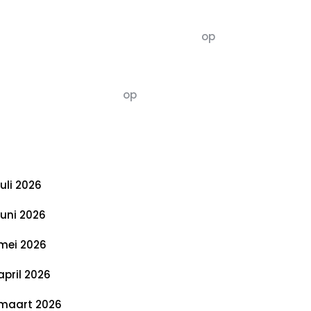
commentaren
5dagenomdewereldteveranderen
op
De 5 P’s van Duurzaamheid: Richtlijnen
voor een Evenwichtige Toekomst
Susannah vluchten
op
De 5 P’s van
Duurzaamheid: Richtlijnen voor een
Evenwichtige Toekomst
rchief
juli 2026
juni 2026
mei 2026
april 2026
maart 2026