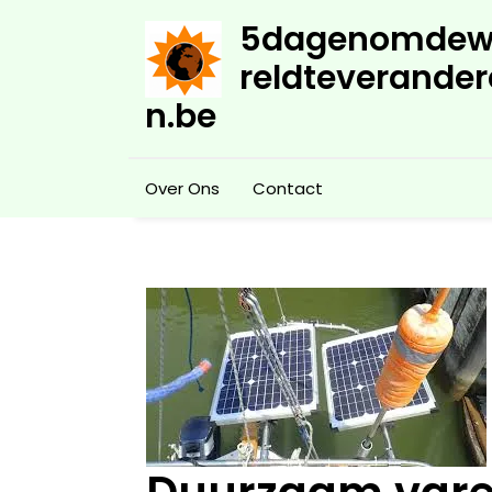
Skip
5dagenomdew
to
content
reldteverander
n.be
Over Ons
Contact