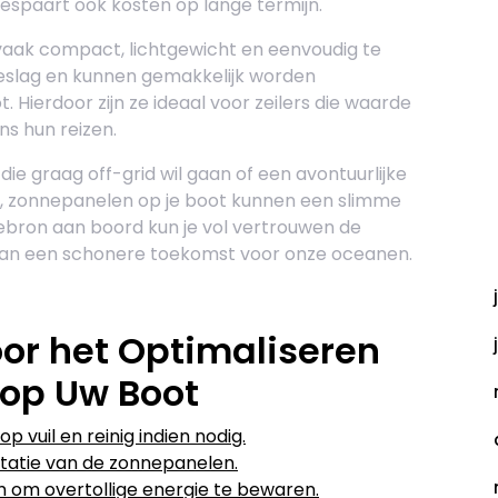
r bespaart ook kosten op lange termijn.
vaak compact, lichtgewicht en eenvoudig te
 beslag en kunnen gemakkelijk worden
 Hierdoor zijn ze ideaal voor zeilers die waarde
ns hun reizen.
die graag off-grid wil gaan of een avontuurlijke
n, zonnepanelen op je boot kunnen een slimme
iebron aan boord kun je vol vertrouwen de
A
 aan een schonere toekomst voor onze oceanen.
oor het Optimaliseren
op Uw Boot
 vuil en reinig indien nodig.
tatie van de zonnepanelen.
 om overtollige energie te bewaren.