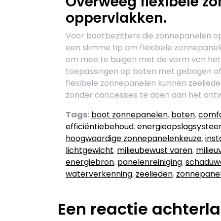
Overweeg flexibele z
oppervlakken.
Voor bootbezitters die zonnepanelen op 
een slimme tip om flexibele zonnepane
om mee te buigen met de vorm van het 
toepassingen op boten met gebogen of 
flexibele zonnepanelen kunnen zeelied
zonder concessies te doen aan het ontwe
Tags:
boot zonnepanelen
,
boten
,
comf
efficiëntiebehoud
,
energieopslagsystee
hoogwaardige zonnepanelenkeuze
,
ins
lichtgewicht
,
milieubewust varen
,
milieuv
energiebron
,
panelenreiniging
,
schaduw
waterverkenning
,
zeelieden
,
zonnepane
Een reactie achterl