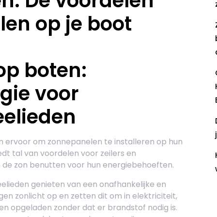
n: De voordelen
en op je boot
p boten:
gie voor
eelieden
n ervoor om zonnepanelen te installeren op hun
dt tal van voordelen voor zeilers en
n de zon benutten voor hun energiebehoeften.
lieden genieten van een onafhankelijke en
 zonlicht op en zetten dit om in elektriciteit,
R
n opgeladen zonder dat er brandstof nodig is.