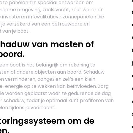
Deze panelen zijn speciaal ontworpen om
ritieme omgeving, zoals vocht, zout water en
investeren in kwalitatieve zonnepanelen die
n je verzekerd van een betrouwbare en
van je boot.
chaduw van masten of
boord.
een boot is het belangrijk om rekening te
ten of andere objecten aan boord. Schaduw
 verminderen, aangezien zelfs een klein
energie op te wekken kan beïnvloeden. Zorg
tie worden geplaatst waar ze gedurende de dag
 schaduw, zodat je optimaal kunt profiteren van
n tijdens je vaartocht.
itoringssysteem om de
en.