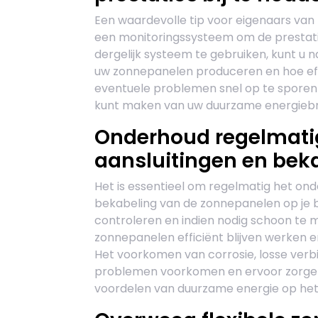
Een waardevolle tip voor eigenaars van
een monitoringssysteem om de prestatie
dergelijk systeem te gebruiken, kunt u
uw zonnepanelen produceren en hoe effic
eventuele problemen snel op te sporen 
kunt maken van uw duurzame energiebr
Onderhoud regelmatig
aansluitingen en beka
Het is essentieel om regelmatig het ond
bekabeling van de zonnepanelen op je bo
controleren en indien nodig schoon te m
zonnepanelen efficiënt blijven werken en
Het voorkomen van corrosie, losse verb
problemen voorkomen en ervoor zorgen d
voordelen van duurzame energie op het