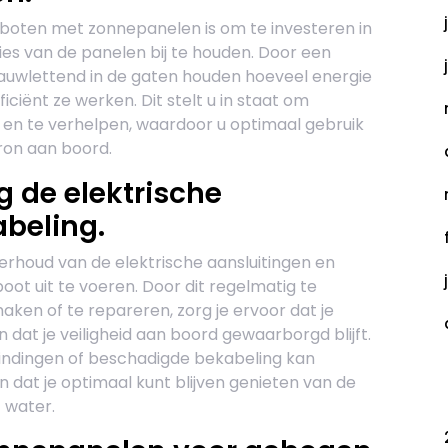
 boten met zonnepanelen is om te investeren in
s van de panelen bij te houden. Door een
 nauwlettend in de gaten houden hoeveel energie
iënt ze werken. Dit stelt u in staat om
en te verhelpen, waardoor u optimaal gebruik
on aan boord.
 de elektrische
beling.
erhoud van de elektrische aansluitingen en
ot uit te voeren. Door dit regelmatig te
aken of te repareren, zorg je ervoor dat je
 dat je veiligheid aan boord gewaarborgd blijft.
indingen of beschadigde bekabeling kan
at je optimaal kunt blijven genieten van de
C
 water.