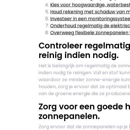
Kies voor hoogwaardige, waterbes
Houd rekening met schaduw van ma
Investeer in een monitoringssystee
Onderhoud regelmatig de elektrisc
Overweeg flexibele zonnepanelen
Controleer regelmatig
reinig indien nodig.
Het is belangrijk om regelmatig de zonn
indien nodig te reinigen. Vuil en stof k
waardoor ze minder zonne-energie kun
houden, zorg je ervoor dat ze optimaal b
van de groene energie die ze producere
Zorg voor een goede h
zonnepanelen.
Zorg ervoor dat de zonnepanelen op je