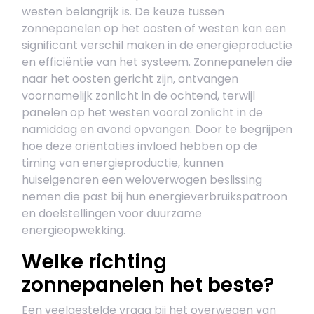
westen belangrijk is. De keuze tussen
zonnepanelen op het oosten of westen kan een
significant verschil maken in de energieproductie
en efficiëntie van het systeem. Zonnepanelen die
naar het oosten gericht zijn, ontvangen
voornamelijk zonlicht in de ochtend, terwijl
panelen op het westen vooral zonlicht in de
namiddag en avond opvangen. Door te begrijpen
hoe deze oriëntaties invloed hebben op de
timing van energieproductie, kunnen
huiseigenaren een weloverwogen beslissing
nemen die past bij hun energieverbruikspatroon
en doelstellingen voor duurzame
energieopwekking.
Welke richting
zonnepanelen het beste?
Een veelgestelde vraag bij het overwegen van