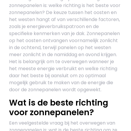
zonnepanelen is: welke richting is het beste voor
zonnepanelen? De keuze tussen het oosten en
het westen hangt af van verschillende factoren,
zoals je energieverbruikspatroon en de
specifieke kenmerken van je dak. Zonnepanelen
op het oosten ontvangen voornamelijk zonlicht
in de ochtend, terwijl panelen op het westen
meer zonlicht in de namiddag en avond krijgen.
Het is belangrijk om te overwegen wanneer je
het meeste energie verbruikt en welke richting
daar het beste bij aansluit om zo optimaal
mogelijk gebruik te maken van de energie die
door de zonnepanelen wordt opgewekt.
Wat is de beste richting
voor zonnepanelen?
Een veelgestelde vraag bij het overwegen van
zonnepanelen is: wat is de beste richting om ze