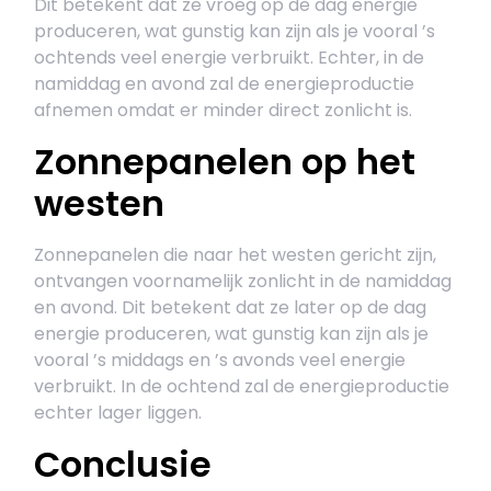
Dit betekent dat ze vroeg op de dag energie
produceren, wat gunstig kan zijn als je vooral ’s
ochtends veel energie verbruikt. Echter, in de
namiddag en avond zal de energieproductie
afnemen omdat er minder direct zonlicht is.
Zonnepanelen op het
westen
Zonnepanelen die naar het westen gericht zijn,
ontvangen voornamelijk zonlicht in de namiddag
en avond. Dit betekent dat ze later op de dag
energie produceren, wat gunstig kan zijn als je
vooral ’s middags en ’s avonds veel energie
verbruikt. In de ochtend zal de energieproductie
echter lager liggen.
Conclusie