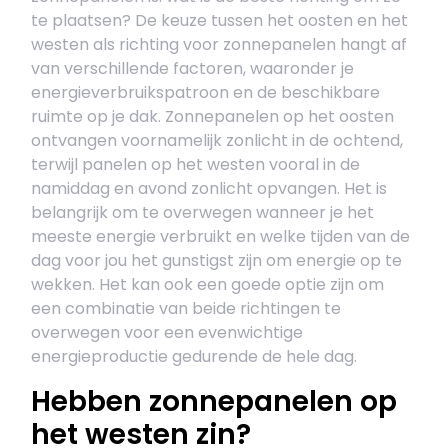
te plaatsen? De keuze tussen het oosten en het
westen als richting voor zonnepanelen hangt af
van verschillende factoren, waaronder je
energieverbruikspatroon en de beschikbare
ruimte op je dak. Zonnepanelen op het oosten
ontvangen voornamelijk zonlicht in de ochtend,
terwijl panelen op het westen vooral in de
namiddag en avond zonlicht opvangen. Het is
belangrijk om te overwegen wanneer je het
meeste energie verbruikt en welke tijden van de
dag voor jou het gunstigst zijn om energie op te
wekken. Het kan ook een goede optie zijn om
een combinatie van beide richtingen te
overwegen voor een evenwichtige
energieproductie gedurende de hele dag.
Hebben zonnepanelen op
het westen zin?