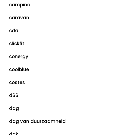
campina
caravan
cda
clickfit
conergy
coolblue
costes
d66
dag
dag van duurzaamheid
dak