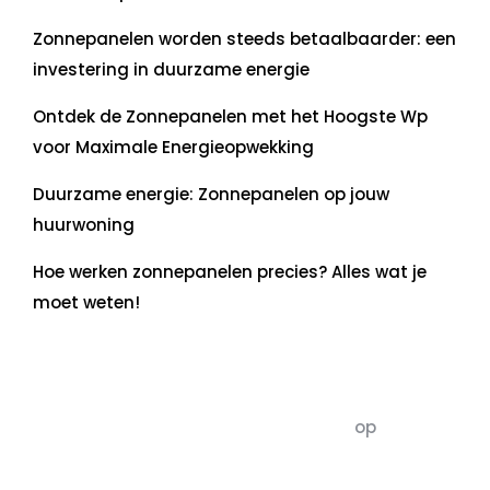
Zonnepanelen worden steeds betaalbaarder: een
investering in duurzame energie
Ontdek de Zonnepanelen met het Hoogste Wp
voor Maximale Energieopwekking
Duurzame energie: Zonnepanelen op jouw
huurwoning
Hoe werken zonnepanelen precies? Alles wat je
moet weten!
Recente commentaren
5dagenomdewereldteveranderen
op
De 5 P’s
van Duurzaamheid: Richtlijnen voor een
Evenwichtige Toekomst