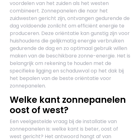
voordelen van het zuiden als het westen
combineert. Zonnepanelen die naar het
zuidwesten gericht zijn, ontvangen gedurende de
dag voldoende zonlicht om efficiënt energie te
produceren. Deze oriëntatie kan gunstig zijn voor
huishoudens die gelijkmatig energie verbruiken
gedurende de dag en zo optimaal gebruik willen
maken van de beschikbare zonne-energie. Het is
belangrijk om rekening te houden met de
specifieke ligging en schaduwval op het dak bij
het bepalen van de beste oriëntatie voor
zonnepanelen.
Welke kant zonnepanelen
oost of west?
Een veelgestelde vraag bij de installatie van
zonnepanelen is: welke kant is beter, oost of
west gericht? Het antwoord hangt af van