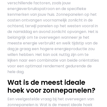
verschillende factoren, zoals jouw
energieverbruikspatroon en de specifieke
kenmerken van jouw huis. Zonnepanelen op het
oosten ontvangen voornamelijk zonlicht in de
ochtend, terwijl panelen op het westen vooral in
de namiddag en avond zonlicht opvangen. Het is
belangrijk om te overwegen wanneer je het
meeste energie verbruikt en welk tijdstip van de
dag je graag een hogere energieproductie zou
willen hebben. Het kan ook nuttig zijn om te
kijken naar een combinatie van beide oriëntaties
voor een optimaal rendement gedurende de
hele dag.
Wat is de meest ideale
hoek voor zonnepanelen?
Een veelgestelde vraag bij het overwegen van
zonnepanelen is: Wat is de meest ideale hoek