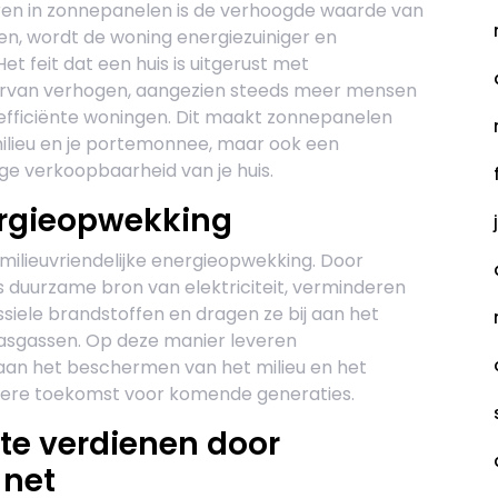
eren in zonnepanelen is de verhoogde waarde van
ren, wordt de woning energiezuiniger en
et feit dat een huis is uitgerust met
rvan verhogen, aangezien steeds meer mensen
efficiënte woningen. Dit maakt zonnepanelen
milieu en je portemonnee, maar ook een
ge verkoopbaarheid van je huis.
ergieopwekking
ilieuvriendelijke energieopwekking. Door
 duurzame bron van elektriciteit, verminderen
siele brandstoffen en dragen ze bij aan het
kasgassen. Op deze manier leveren
aan het beschermen van het milieu en het
ere toekomst voor komende generaties.
te verdienen door
 net