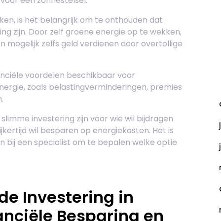
voor een zonnestelsel.
jken, is het belangrijk om te onthouden dat
g zijn. Door zelf groene energie op te wekken,
 mogelijk zelfs geld verdienen door overtollige
nanciële voordelen beschikbaar voor
A
nergie, zoals belastingverminderingen, premies
.
limme investering zijn voor wie wil bijdragen
ertijd wil besparen op energiekosten. Het is
en bij een specialist om te bepalen welke optie
de Investering in
nciële Besparing en