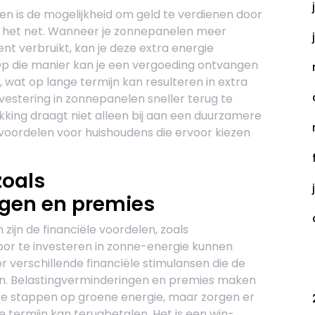
en is de mogelijkheid om geld te verdienen door
an het net. Wanneer je zonnepanelen meer
t verbruikt, kan je deze extra energie
 Op die manier kan je een vergoeding ontvangen
, wat op lange termijn kan resulteren in extra
nvestering in zonnepanelen sneller terug te
ing draagt niet alleen bij aan een duurzamere
 voordelen voor huishoudens die ervoor kiezen
zoals
gen en premies
ijn de financiële voordelen, zoals
or te investeren in zonne-energie kunnen
C
 verschillende financiële stimulansen die de
n. Belastingverminderingen en premies maken
 te stappen op groene energie, maar zorgen er
e termijn kan terugbetalen. Het is een win-