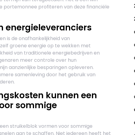
s de portemonnee profiteren van deze financiële
n energieleveranciers
n is de onafhankelijkheid van
r zelf groene energie op te wekken met
jkheid van traditionele energiebedrijven en
seigenaren meer controle over hun
ijn aanzienlijke besparingen opleveren.
zamere samenleving door het gebruik van
deren.
ringskosten kunnen een
voor sommige
n een struikelblok vormen voor sommige
elen aan te schaffen. Niet iedereen heeft het