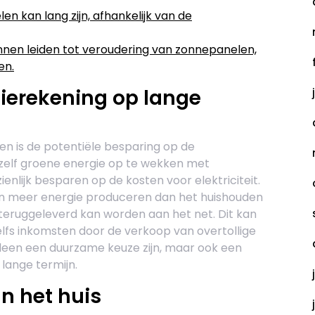
n kan lang zijn, afhankelijk van de
nen leiden tot veroudering van zonnepanelen,
en.
ierekening op lange
en is de potentiële besparing op de
 zelf groene energie op te wekken met
nlijk besparen op de kosten voor elektriciteit.
 meer energie produceren dan het huishouden
 teruggeleverd kan worden aan het net. Dit kan
elfs inkomsten door de verkoop van overtollige
leen een duurzame keuze zijn, maar ook een
 lange termijn.
n het huis