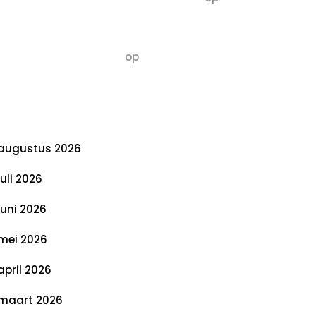
De 5 P’s van Duurzaamheid: Richtlijnen
voor een Evenwichtige Toekomst
Susannah vluchten
op
De 5 P’s van
Duurzaamheid: Richtlijnen voor een
Evenwichtige Toekomst
rchief
augustus 2026
juli 2026
juni 2026
mei 2026
april 2026
maart 2026