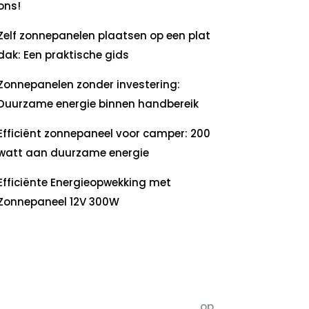
ons!
Zelf zonnepanelen plaatsen op een plat
dak: Een praktische gids
Zonnepanelen zonder investering:
Duurzame energie binnen handbereik
Efficiënt zonnepaneel voor camper: 200
watt aan duurzame energie
Efficiënte Energieopwekking met
Zonnepaneel 12V 300W
ecente
commentaren
5dagenomdewereldteveranderen
op