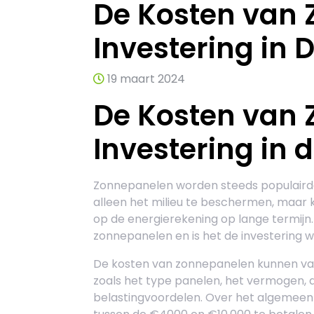
De Kosten van 
Investering in
19 maart 2024
De Kosten van 
Investering in
Zonnepanelen worden steeds populairde
alleen het milieu te beschermen, maar 
op de energierekening op lange termijn. 
zonnepanelen en is het de investering 
De kosten van zonnepanelen kunnen vari
zoals het type panelen, het vermogen, d
belastingvoordelen. Over het algemee