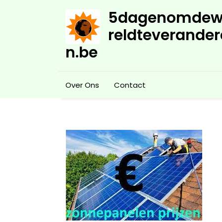
Skip
5dagenomdew
to
content
reldteverander
n.be
Over Ons
Contact