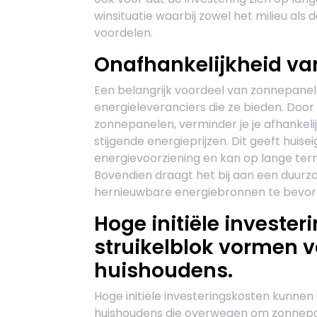
winsituatie waarbij zowel het milieu al
voordelen.
Onafhankelijkheid va
Een belangrijk voordeel van zonnepanele
energieleveranciers die ze bieden. Doo
zonnepanelen, verminder je je afhankeli
stijgende energieprijzen. Dit geeft hui
energievoorziening en kan op lange term
Bovendien draagt het bij aan een duur
hernieuwbare energiebronnen te bevor
Hoge initiële investe
struikelblok vormen 
huishoudens.
Hoge initiële investeringskosten kunne
huishoudens die overwegen om zonnepan