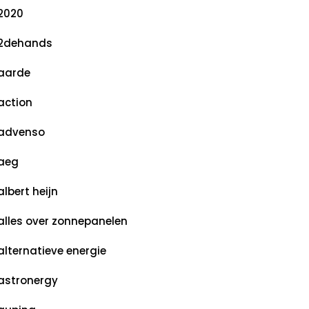
2020
2dehands
aarde
action
advenso
aeg
albert heijn
alles over zonnepanelen
alternatieve energie
astronergy