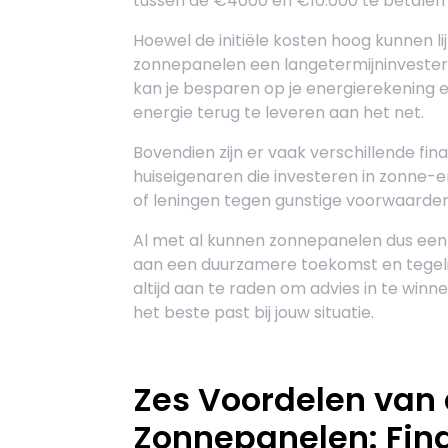
tussen de €4000 en €10.000 te betalen 
Hoewel de initiële kosten hoog kunnen li
zonnepanelen een langetermijninvesterin
kan je besparen op je energierekening en
energie terug te leveren aan het net.
Bovendien zijn er vaak verschillende fi
huiseigenaren die investeren in zonne-e
of leningen tegen gunstige voorwaarden
Al met al kunnen zonnepanelen dus een s
aan een duurzamere toekomst en tegelijk
altijd aan te raden om advies in te winn
het beste past bij jouw situatie.
Zes Voordelen van 
Zonnepanelen: Fina