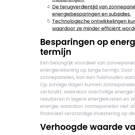
De terugverdientijd van zonnepanele
energiebesparingen en subsidies.
Technologische ontwikkelingen kun
waardoor ze minder efficiënt word
Besparingen op energ
termijn
Een belangrijk voordeel van zonnepanel
energierekening op lange termijn. Door
zonnepanelen, kan een huishouden aanzie
Op zonnige dagen kunnen zonnepanelen
verbruikt, waardoor overtollige energie
resulteren in lagere energiekosten en z
energie, waardoor zonnepanelen niet al
financieel verstandige investering op de
Verhoogde waarde va