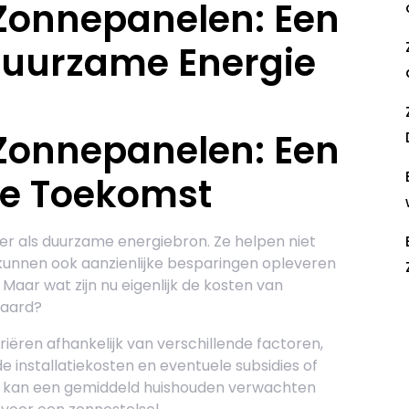
Zonnepanelen: Een
 Duurzame Energie
Zonnepanelen: Een
 de Toekomst
r als duurzame energiebron. Ze helpen niet
kunnen ook aanzienlijke besparingen opleveren
Maar wat zijn nu eigenlijk de kosten van
waard?
R
ëren afhankelijk van verschillende factoren,
e installatiekosten en eventuele subsidies of
n kan een gemiddeld huishouden verwachten