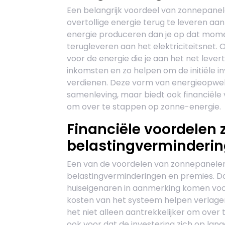
Een belangrijk voordeel van zonnepanel
overtollige energie terug te leveren a
energie produceren dan je op dat momen
terugleveren aan het elektriciteitsnet.
voor de energie die je aan het net levert
inkomsten en zo helpen om de initiële i
verdienen. Deze vorm van energieopwekk
samenleving, maar biedt ook financiële
om over te stappen op zonne-energie.
Financiële voordelen 
belastingverminderin
Een van de voordelen van zonnepanelen z
belastingverminderingen en premies. Do
huiseigenaren in aanmerking komen voor
kosten van het systeem helpen verlage
het niet alleen aantrekkelijker om over
ook voor dat de investering zich op lang