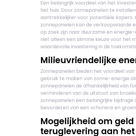
Een belangrijk voordeel van het invest
het huis. Door zonnepanelen te installe
aantrekkelijker voor potentiële kopers. H
zonnepanelen kan de verkoopwaarde e
op zoek zijn naar duurzame en energie-
niet alleen een slimme keuze voor het 
waardevolle investering in de toekomsti
Milieuvriendelijke en
Zonnepanelen bieden het voordeel van m
gebruik te maken van zonne-energie als
zonnepanelen de afhankelijkheid van fos
verminderen van de uitstoot van broei
zonnepanelen een belangrijke bijdrage 
bevorderen van een schonere en groen
Mogelijkheid om geld 
teruglevering aan het