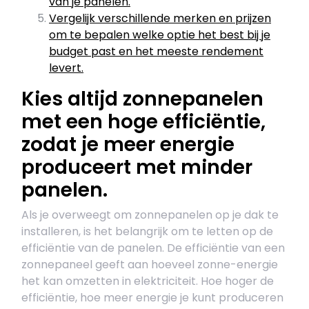
van je panelen.
Vergelijk verschillende merken en prijzen
om te bepalen welke optie het best bij je
budget past en het meeste rendement
levert.
Kies altijd zonnepanelen
met een hoge efficiëntie,
zodat je meer energie
produceert met minder
panelen.
Als je overweegt om zonnepanelen op je dak te
installeren, is het belangrijk om te letten op de
efficiëntie van de panelen. De efficiëntie van een
zonnepaneel geeft aan hoeveel zonne-energie
het kan omzetten in elektriciteit. Hoe hoger de
efficiëntie, hoe meer energie je kunt produceren