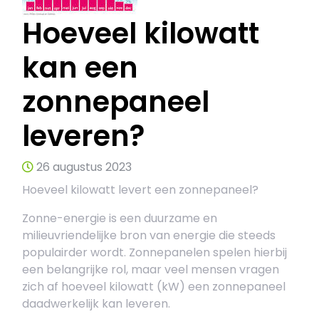
Hoeveel kilowatt
kan een
zonnepaneel
leveren?
26 augustus 2023
Hoeveel kilowatt levert een zonnepaneel?
Zonne-energie is een duurzame en
milieuvriendelijke bron van energie die steeds
populairder wordt. Zonnepanelen spelen hierbij
een belangrijke rol, maar veel mensen vragen
zich af hoeveel kilowatt (kW) een zonnepaneel
daadwerkelijk kan leveren.