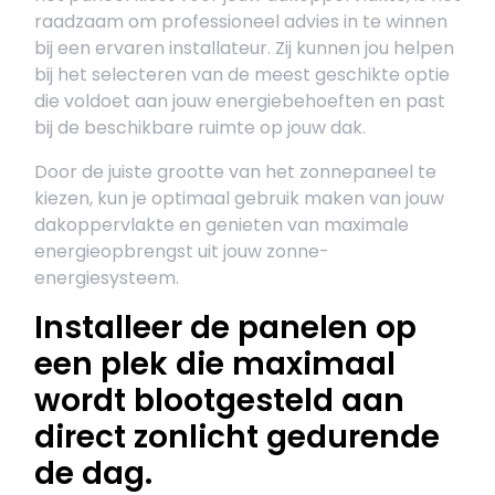
raadzaam om professioneel advies in te winnen
bij een ervaren installateur. Zij kunnen jou helpen
bij het selecteren van de meest geschikte optie
die voldoet aan jouw energiebehoeften en past
bij de beschikbare ruimte op jouw dak.
Door de juiste grootte van het zonnepaneel te
kiezen, kun je optimaal gebruik maken van jouw
dakoppervlakte en genieten van maximale
energieopbrengst uit jouw zonne-
energiesysteem.
Installeer de panelen op
een plek die maximaal
wordt blootgesteld aan
direct zonlicht gedurende
de dag.