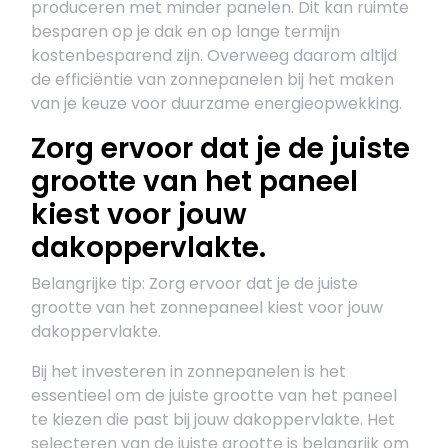
produceren met minder panelen. Dit kan ruimte
besparen op je dak en op lange termijn
kostenbesparend zijn. Overweeg daarom altijd
de efficiëntie van zonnepanelen bij het maken
van je keuze voor duurzame energieopwekking.
Zorg ervoor dat je de juiste
grootte van het paneel
kiest voor jouw
dakoppervlakte.
Belangrijke tip: Zorg ervoor dat je de juiste
grootte van het zonnepaneel kiest voor jouw
dakoppervlakte.
Bij het investeren in zonnepanelen is het
essentieel om de juiste grootte van het paneel
te kiezen die past bij jouw dakoppervlakte. Het
selecteren van de juiste grootte is belangrijk om