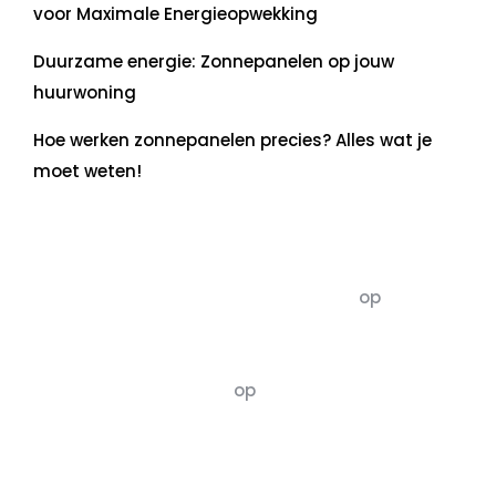
voor Maximale Energieopwekking
Duurzame energie: Zonnepanelen op jouw
huurwoning
Hoe werken zonnepanelen precies? Alles wat je
moet weten!
Recente commentaren
5dagenomdewereldteveranderen
op
De 5 P’s
van Duurzaamheid: Richtlijnen voor een
Evenwichtige Toekomst
Susannah vluchten
op
De 5 P’s van
Duurzaamheid: Richtlijnen voor een
Evenwichtige Toekomst
Archief