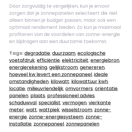
Door zorgvuldig te vergelijken, kun je ervoor
zorgen dat je zonnepanelen selecteert die niet
alleen binnen je budget passen, maar ook een
optimaal rendement bieden. Zo kun je maximaal
profiteren van de voordelen van zonne-energie
en bijdragen aan een duurzame toekomst.
Tags:
degradatie
,
duurzaam
,
ecologische
voetafdruk
,
efficiëntie
,
elektriciteit
,
energiebron
,
energierekening
,
gelijkstroom
,
genereren
,
hoeveel kw levert een zonnepaneel
,
ideale
omstandigheden
,
kilowatt
,
kilowattuur kwh
,
locatie
,
milieuvriendelijk
,
omvormers
,
oriëntatie
,
panelen
,
plaats
,
professioneel advies
,
schaduwval
,
specialist
,
vermogen
,
vierkante
meter
,
watt
,
wattpiek
,
wisselstroom
,
zonne-
energie
,
zonne-energiesysteem
,
zonne-
installatie
,
zonnepaneel
,
zonnepanelen