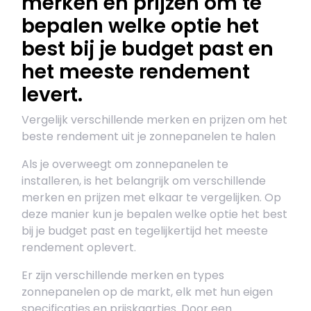
merken en prijzen om te
bepalen welke optie het
best bij je budget past en
het meeste rendement
levert.
Vergelijk verschillende merken en prijzen om het
beste rendement uit je zonnepanelen te halen
Als je overweegt om zonnepanelen te
installeren, is het belangrijk om verschillende
merken en prijzen met elkaar te vergelijken. Op
deze manier kun je bepalen welke optie het best
bij je budget past en tegelijkertijd het meeste
rendement oplevert.
Er zijn verschillende merken en types
zonnepanelen op de markt, elk met hun eigen
specificaties en prijskaartjes. Door een