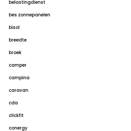
belastingdienst
bes zonnepanelen
bisol
breedte
broek
camper
campina
caravan
cda
clickfit
conergy