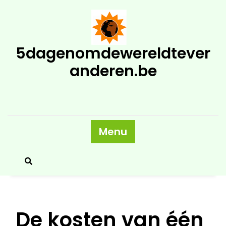
Skip
to
content
5dagenomdewereldtever
anderen.be
Menu
De kosten van één