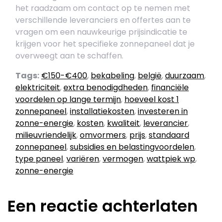
het raadzaam om contact op te nemen met
verschillende leveranciers en offertes aan te
vragen om een nauwkeurige prijsindicatie te
krijgen voor het specifieke zonnepaneel dat je
overweegt aan te schaffen.
Tags:
€150-€400
,
bekabeling
,
belgië
,
duurzaam
,
elektriciteit
,
extra benodigdheden
,
financiële
voordelen op lange termijn
,
hoeveel kost 1
zonnepaneel
,
installatiekosten
,
investeren in
zonne-energie
,
kosten
,
kwaliteit
,
leverancier
,
milieuvriendelijk
,
omvormers
,
prijs
,
standaard
zonnepaneel
,
subsidies en belastingvoordelen
,
type paneel
,
variëren
,
vermogen
,
wattpiek wp
,
zonne-energie
Een reactie achterlaten