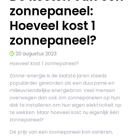
zonnepaneel:
Hoeveel kost 1
zonnepaneel?
20 augustus 2023
Hoeveel kost 1 zonnepaneel?
Zonne-energie is de laatste jaren steeds
populairder geworden als een duurzame en
milieuvriendelijke energiebron. Veel mensen
overwegen dan ook om zonnepanelen op hun
dak te installeren om hun eigen elektriciteit op
te wekken. Maar hoeveel kost nu eigenlijk één
zonnepaneel?
De prijs van een zonnepaneel kan variëren,