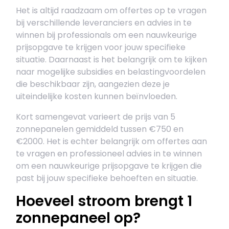
Het is altijd raadzaam om offertes op te vragen
bij verschillende leveranciers en advies in te
winnen bij professionals om een nauwkeurige
prijsopgave te krijgen voor jouw specifieke
situatie. Daarnaast is het belangrijk om te kijken
naar mogelijke subsidies en belastingvoordelen
die beschikbaar zijn, aangezien deze je
uiteindelijke kosten kunnen beïnvloeden.
Kort samengevat varieert de prijs van 5
zonnepanelen gemiddeld tussen €750 en
€2000. Het is echter belangrijk om offertes aan
te vragen en professioneel advies in te winnen
om een nauwkeurige prijsopgave te krijgen die
past bij jouw specifieke behoeften en situatie.
Hoeveel stroom brengt 1
zonnepaneel op?