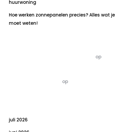
huurwoning
Hoe werken zonnepanelen precies? Alles wat je
moet weten!
Recente commentaren
5dagenomdewereldteveranderen
op
De 5 P’s
van Duurzaamheid: Richtlijnen voor een
Evenwichtige Toekomst
Susannah vluchten
op
De 5 P’s van
Duurzaamheid: Richtlijnen voor een
Evenwichtige Toekomst
Archief
juli 2026