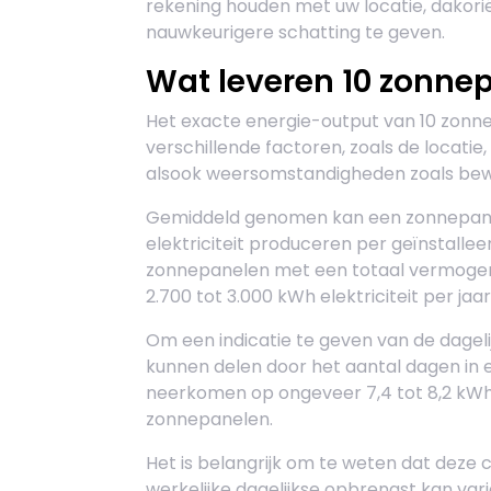
rekening houden met uw locatie, dakori
nauwkeurigere schatting te geven.
Wat leveren 10 zonne
Het exacte energie-output van 10 zonne
verschillende factoren, zoals de locatie
alsook weersomstandigheden zoals bew
Gemiddeld genomen kan een zonnepaneel 
elektriciteit produceren per geïnstallee
zonnepanelen met een totaal vermogen
2.700 tot 3.000 kWh elektriciteit per ja
Om een indicatie te geven van de dagelij
kunnen delen door het aantal dagen in ee
neerkomen op ongeveer 7,4 tot 8,2 kWh 
zonnepanelen.
Het is belangrijk om te weten dat deze ci
werkelijke dagelijkse opbrengst kan vari