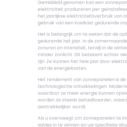
Gemiddeld genomen kan een zonnepaneel 
elektriciteit produceren per geïnstalle
het jaarlijkse elektriciteitsverbruik van 
gebruik van een koelkast gedurende o
Het is belangrijk om te weten dat de o
gedurende het jaar. In de zomermaanden
zonuren en intensiteit, terwijl in de wi
minder zonlicht. Dit betekent echter ni
zijn. Ze kunnen het hele jaar door elekt
van de energiekosten.
Het rendement van zonnepanelen is de a
technologische ontwikkelingen. Modern
waardoor ze meer energie kunnen opwe
worden ze steeds betaalbaarder, waard
aantrekkelijker wordt.
Als u overweegt om zonnepanelen te ins
advies in te winnen en uw specifieke sit