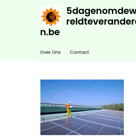
Skip
5dagenomdew
to
content
reldteverander
n.be
Over Ons
Contact