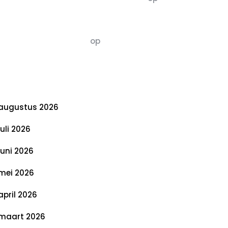
De 5 P’s van Duurzaamheid: Richtlijnen
voor een Evenwichtige Toekomst
Susannah vluchten
op
De 5 P’s van
Duurzaamheid: Richtlijnen voor een
Evenwichtige Toekomst
rchief
augustus 2026
juli 2026
juni 2026
mei 2026
april 2026
maart 2026