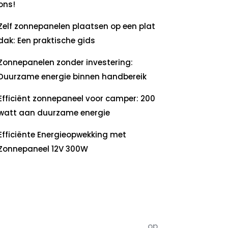
ons!
Zelf zonnepanelen plaatsen op een plat
dak: Een praktische gids
Zonnepanelen zonder investering:
Duurzame energie binnen handbereik
Efficiënt zonnepaneel voor camper: 200
watt aan duurzame energie
Efficiënte Energieopwekking met
Zonnepaneel 12V 300W
ecente
commentaren
5dagenomdewereldteveranderen
op