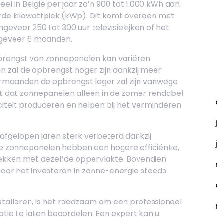
in België per jaar zo’n 900 tot 1.000 kWh aan
erde kilowattpiek (kWp). Dit komt overeen met
ongeveer 250 tot 300 uur televisiekijken of het
ngeveer 6 maanden.
pbrengst van zonnepanelen kan variëren
 zal de opbrengst hoger zijn dankzij meer
A
ntermaanden de opbrengst lager zal zijn vanwege
et dat zonnepanelen alleen in de zomer rendabel
riciteit produceren en helpen bij het verminderen
fgelopen jaren sterk verbeterd dankzij
e zonnepanelen hebben een hogere efficiëntie,
kken met dezelfde oppervlakte. Bovendien
oor het investeren in zonne-energie steeds
talleren, is het raadzaam om een professioneel
uatie te laten beoordelen. Een expert kan u