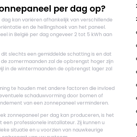
zonnepaneel per dag op?
ag kan variëren afhankelijk van verschillende
 oriëntatie en de hellingshoek van het paneel.
l in België per dag ongeveer 2 tot 5 kWh aan
 dit slechts een gemiddelde schatting is en dat
In de zomermaanden zal de opbrengst hoger zijn
wijl in de wintermaanden de opbrengst lager zal
ening te houden met andere factoren die invloed
 eventuele schaduwvorming door bomen of
endement van een zonnepaneel verminderen.
fiek zonnepaneel per dag kan produceren, is het
n professionele installateur. Zij kunnen u
ieke situatie en u voorzien van nauwkeurige