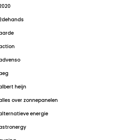
2020
2dehands
aarde
action
advenso
aeg
albert heijn
alles over zonnepanelen
alternatieve energie
astronergy