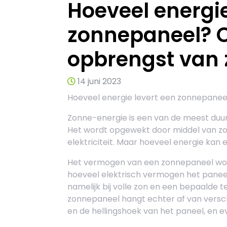
Hoeveel energie
zonnepaneel? 
opbrengst van 
14 juni 2023
Hoeveel energie levert een zonnepanee
Zonne-energie is een van de meest duur
Het wordt opgewekt door middel van zo
elektriciteit. Maar hoeveel energie kan
Het vermogen van een zonnepaneel word
hoeveel elektrisch vermogen het panee
namelijk bij volle zon en een bepaalde
zonnepaneel hangt echter af van verschil
en de hellingshoek van het paneel, en 