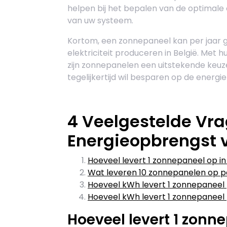
helpen bij het bepalen van de optimale
van uw systeem.
Kortom, een zonnepaneel kan per jaar 
elektriciteit produceren in België. Met
zijn zonnepanelen een uitstekende keuze
tegelijkertijd wil besparen op de energi
4 Veelgestelde Vra
Energieopbrengst 
Hoeveel levert 1 zonnepaneel op in
Wat leveren 10 zonnepanelen op p
Hoeveel kWh levert 1 zonnepaneel 
Hoeveel kWh levert 1 zonnepaneel
Hoeveel levert 1 zonne