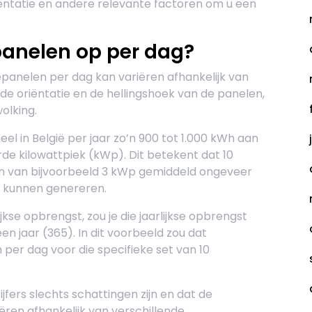
ëntatie en andere relevante factoren om u een
panelen op per dag?
panelen per dag kan variëren afhankelijk van
, de oriëntatie en de hellingshoek van de panelen,
olking.
in België per jaar zo’n 900 tot 1.000 kWh aan
rde kilowattpiek (kWp). Dit betekent dat 10
 van bijvoorbeeld 3 kWp gemiddeld ongeveer
ar kunnen genereren.
kse opbrengst, zou je die jaarlijkse opbrengst
n jaar (365). In dit voorbeeld zou dat
per dag voor die specifieke set van 10
jfers slechts schattingen zijn en dat de
ëren afhankelijk van verschillende