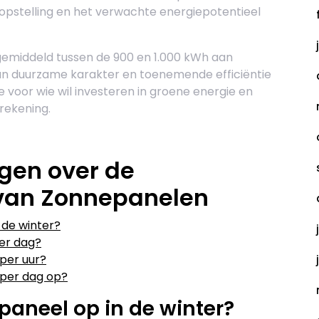
 opstelling en het verwachte energiepotentieel
gemiddeld tussen de 900 en 1.000 kWh aan
 hun duurzame karakter en toenemende efficiëntie
 voor wie wil investeren in groene energie en
erekening.
gen over de
van Zonnepanelen
 de winter?
er dag?
per uur?
 per dag op?
paneel op in de winter?