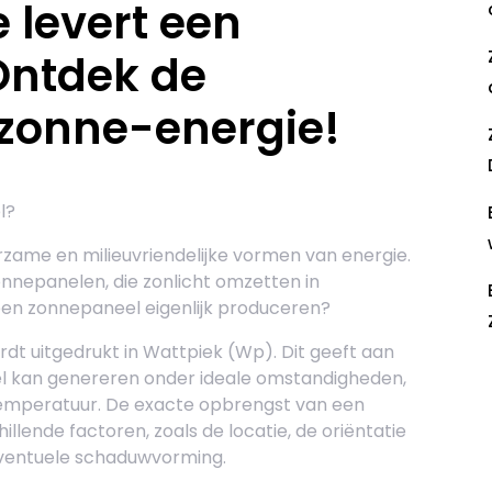
 levert een
Ontdek de
zonne-energie!
l?
zame en milieuvriendelijke vormen van energie.
nnepanelen, die zonlicht omzetten in
 een zonnepaneel eigenlijk produceren?
t uitgedrukt in Wattpiek (Wp). Dit geeft aan
l kan genereren onder ideale omstandigheden,
R
 temperatuur. De exacte opbrengst van een
lende factoren, zoals de locatie, de oriëntatie
eventuele schaduwvorming.