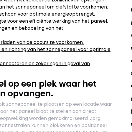
an het zonnepaneel om diefstal te voorkomen.
schoon voor optimale energieopbrengst.
gte voor een efficiënte werking van het paneel.
ingen en bekabeling van het
erladen van de accu’s te voorkomen.
 en richting van het zonnepaneel voor optimale
onnectoren en zekeringen in geval van
l op een plek waar het
an opvangen.
volt zonnepaneel te plaatsen op een locatie waar
or het paneel bloot te stellen aan direct
ergieopwekking worden gemaximaliseerd. Zorg
e zonnestralen kunnen blokkeren en positioneer