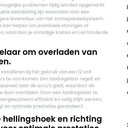
n mogelijke problemen tijdig worden opgemerkt
iste bekabeling zijn essentieel voor een
ngere levensduur van het zonnepaneelsysteem.
s kan helpen om eventuele storingen of
en, waardoor je onnodige kosten en verminderde
gelaar om overladen van
en.
installeren bij het gebruik van een 12 volt
’s te voorkomen. Een laadregelaar regelt en
epaneel naar de accu’s gaat, waardoor de
 door overladen. Door een laadregelaar te
ergiesysteem efficiënt en veilig blijft werken,
gt en optimale prestaties garandeert.
C
hellingshoek en richting