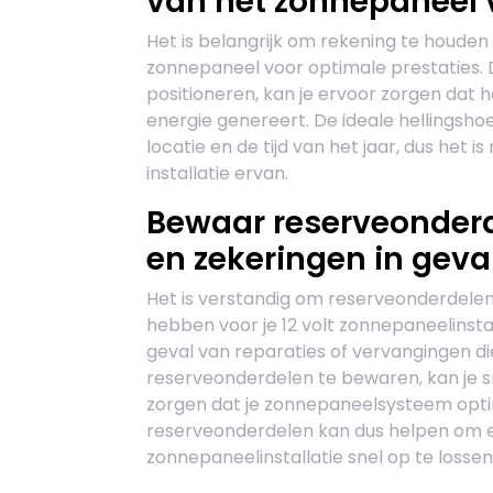
van het zonnepaneel v
Het is belangrijk om rekening te houden 
zonnepaneel voor optimale prestaties. 
positioneren, kan je ervoor zorgen dat
energie genereert. De ideale hellingshoe
locatie en de tijd van het jaar, dus het
installatie ervan.
Bewaar reserveonderd
en zekeringen in geva
Het is verstandig om reserveonderdelen
hebben voor je 12 volt zonnepaneelinstal
geval van reparaties of vervangingen di
reserveonderdelen te bewaren, kan je s
zorgen dat je zonnepaneelsysteem optim
reserveonderdelen kan dus helpen om 
zonnepaneelinstallatie snel op te lossen