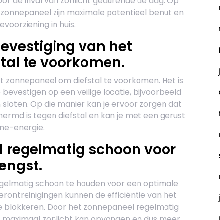
voor de inval van zonlicht gedurende de dag. Op
e zonnepaneel zijn maximale potentieel benut en
voorziening in huis.
evestiging van het
tal te voorkomen.
t zonnepaneel om diefstal te voorkomen. Het is
bevestigen op een veilige locatie, bijvoorbeeld
sloten. Op die manier kan je ervoor zorgen dat
hermd is tegen diefstal en kan je met een gerust
ne-energie.
 regelmatig schoon voor
engst.
egelmatig schoon te houden voor een optimale
erontreinigingen kunnen de efficiëntie van het
e blokkeren. Door het zonnepaneel regelmatig
et maximaal zonlicht kan opvangen en dus meer