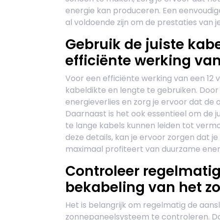
energie kan produceren. Een eenvoudige
al voldoende zijn om de prestaties van j
Gebruik de juiste kab
efficiënte werking van
Voor een efficiënte werking van een 12 v
kabeldikte en lengte te gebruiken. Door d
energieverlies en zorg je ervoor dat 
Daarnaast is het ook essentieel om de j
te lange kabels kunnen leiden tot verm
deze details, kan je ervoor zorgen dat je
maximaal profiteert van duurzame ene
Controleer regelmatig
bekabeling van het 
Het is belangrijk om regelmatig de aansl
zonnepaneelsysteem te controleren. Doo