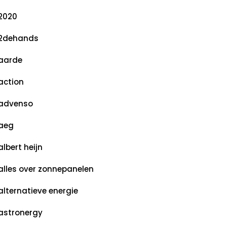
2020
2dehands
aarde
action
advenso
aeg
albert heijn
alles over zonnepanelen
alternatieve energie
astronergy