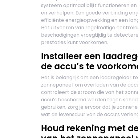
systeem optimaal blijft functioneren e
en verholpen. Een goede verbinding en ju
efficiënte energieopwekking en een la
Het uitvoeren van regelmatige controle
beschadigingen vroegtijdig te detecter
prestaties kunt voorkomen.
Installeer een laadre
de accu’s te voorkom
Het is belangrijk om een laadregelaar te 
zonnepaneel, om overladen van de accu
controleert de stroom die van het zonn
accu’s beschermd worden tegen schade
gebruiken, zorg je ervoor dat je zonne-en
wat de levensduur van de accu’s verlen
Houd rekening met de 