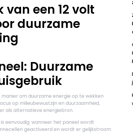
k van een 12 volt
oor duurzame
ing
aneel: Duurzame
uisgebruik
nte manier om duurzame energie op te wekken
ocus op milieubewustzijn en duurzaamheid,
 als alternatieve energiebron.
R
 is eenvoudig: wanneer het paneel wordt
onnecellen geactiveerd en wordt er gelijkstroom