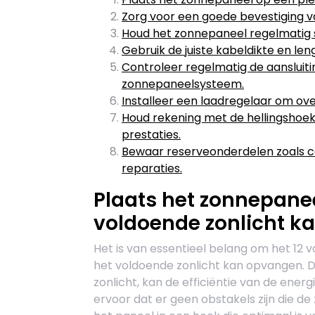
Zorg voor een goede bevestiging v
Houd het zonnepaneel regelmatig 
Gebruik de juiste kabeldikte en len
Controleer regelmatig de aansluit
zonnepaneelsysteem.
Installeer een laadregelaar om ov
Houd rekening met de hellingshoek
prestaties.
Bewaar reserveonderdelen zoals c
reparaties.
Plaats het zonnepanee
voldoende zonlicht k
Het is van essentieel belang om het 12 
het voldoende zonlicht kan opvangen. Do
zonlicht, kan de efficiëntie van de en
ervoor dat er geen obstakels zijn die d