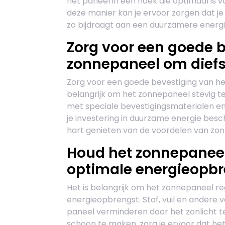
het paneel in een hoek die optimaal is 
deze manier kan je ervoor zorgen dat j
zo bijdraagt aan een duurzamere energie
Zorg voor een goede b
zonnepaneel om diefs
Zorg voor een goede bevestiging van he
belangrijk om het zonnepaneel stevig te 
met speciale bevestigingsmaterialen en 
je investering in duurzame energie besc
hart genieten van de voordelen van zon
Houd het zonnepaneel
optimale energieopbr
Het is belangrijk om het zonnepaneel r
energieopbrengst. Stof, vuil en andere v
paneel verminderen door het zonlicht t
schoon te maken, zorg je ervoor dat h