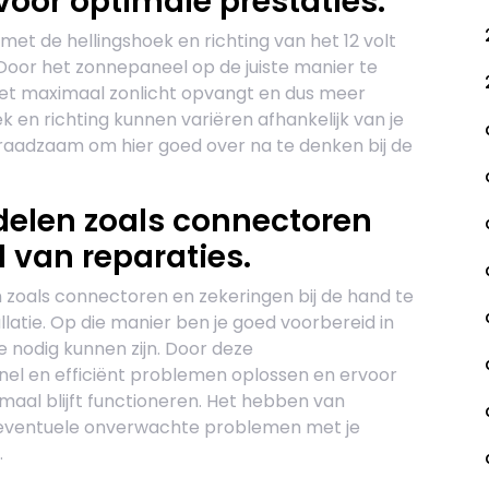
oor optimale prestaties.
met de hellingshoek en richting van het 12 volt
Door het zonnepaneel op de juiste manier te
 het maximaal zonlicht opvangt en dus meer
k en richting kunnen variëren afhankelijk van je
 is raadzaam om hier goed over na te denken bij de
elen zoals connectoren
l van reparaties.
 zoals connectoren en zekeringen bij de hand te
latie. Op die manier ben je goed voorbereid in
e nodig kunnen zijn. Door deze
nel en efficiënt problemen oplossen en ervoor
aal blijft functioneren. Het hebben van
eventuele onverwachte problemen met je
.