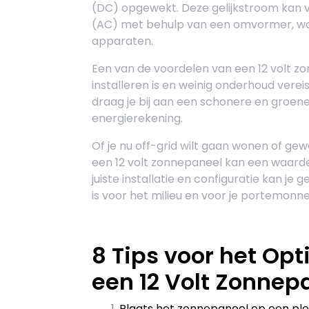
(DC) opgewekt. Deze gelijkstroom kan
(AC) met behulp van een omvormer, waard
apparaten.
Een van de voordelen van een 12 volt zo
installeren is en weinig onderhoud vere
draag je bij aan een schonere en groene
energierekening.
Of je nu off-grid wilt gaan wonen of gew
een 12 volt zonnepaneel kan een waardev
juiste installatie en configuratie kan je
is voor het milieu en voor je portemonne
8 Tips voor het Op
een 12 Volt Zonnep
Plaats het zonnepaneel op een ple