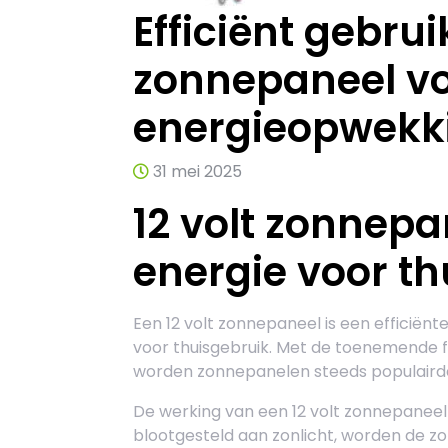
Efficiënt gebrui
zonnepaneel v
energieopwekk
31 mei 2025
12 volt zonnep
energie voor th
Een 12 volt zonnepaneel is een efficië
voor thuisgebruik. Met de toenemende f
worden zonnepanelen steeds populairder
De werking van een 12 volt zonnepaneel
blootgesteld aan zonlicht, worden de z