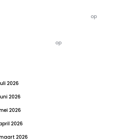
commentaren
5dagenomdewereldteveranderen
op
De 5 P’s van Duurzaamheid: Richtlijnen
voor een Evenwichtige Toekomst
Susannah vluchten
op
De 5 P’s van
Duurzaamheid: Richtlijnen voor een
Evenwichtige Toekomst
rchief
juli 2026
juni 2026
mei 2026
april 2026
maart 2026