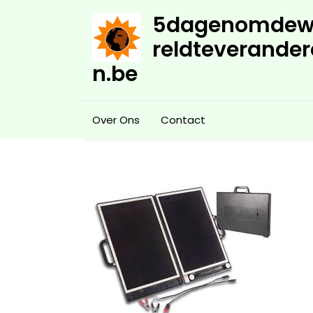
Skip
5dagenomdew
to
content
reldteverander
n.be
Over Ons
Contact