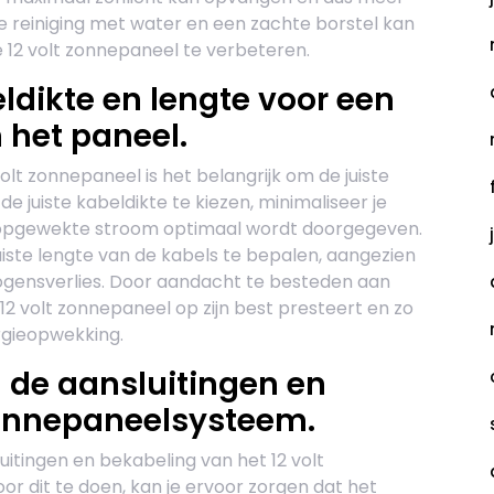
 reiniging met water en een zachte borstel kan
e 12 volt zonnepaneel te verbeteren.
eldikte en lengte voor een
 het paneel.
olt zonnepaneel is het belangrijk om de juiste
e juiste kabeldikte te kiezen, minimaliseer je
de opgewekte stroom optimaal wordt doorgegeven.
uiste lengte van de kabels te bepalen, aangezien
ogensverlies. Door aandacht te besteden aan
 12 volt zonnepaneel op zijn best presteert en zo
rgieopwekking.
 de aansluitingen en
zonnepaneelsysteem.
uitingen en bekabeling van het 12 volt
r dit te doen, kan je ervoor zorgen dat het