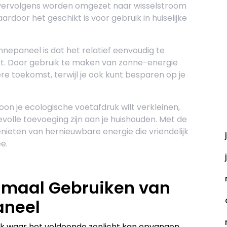
 vervolgens worden omgezet naar wisselstroom
oor het geschikt is voor gebruik in huiselijke
nnepaneel is dat het relatief eenvoudig te
ist. Door gebruik te maken van zonne-energie
re toekomst, terwijl je ook kunt besparen op je
oon je ecologische voetafdruk wilt verkleinen,
A
olle toevoeging zijn aan je huishouden. Met de
 genieten van hernieuwbare energie die vriendelijk
e.
timaal Gebruiken van
aneel
k waar het voldoende zonlicht kan opvangen.