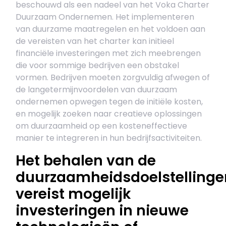
beschouwd als een nadeel van het Voka Charter
Duurzaam Ondernemen. Het implementeren
van duurzame maatregelen en het voldoen aan
de vereisten van het charter kan initieel
financiële investeringen met zich meebrengen
die voor sommige bedrijven een obstakel
vormen. Bedrijven moeten zorgvuldig afwegen of
de langetermijnvoordelen van duurzaam
ondernemen opwegen tegen de initiële kosten,
en mogelijk zoeken naar creatieve oplossingen
om duurzaamheid op een kosteneffectieve
manier te integreren in hun bedrijfsactiviteiten.
Het behalen van de
duurzaamheidsdoelstellinge
vereist mogelijk
investeringen in nieuwe