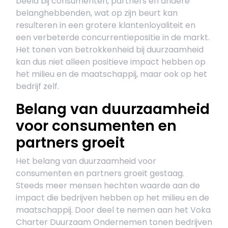
beeld bij consumenten, partners en andere
belanghebbenden, wat op zijn beurt kan
resulteren in een grotere klantenloyaliteit en
een verbeterde concurrentiepositie in de markt.
Het tonen van betrokkenheid bij duurzaamheid
kan dus niet alleen positieve impact hebben op
het milieu en de maatschappij, maar ook op het
bedrijf zelf.
Belang van duurzaamheid
voor consumenten en
partners groeit
Het belang van duurzaamheid voor
consumenten en partners groeit gestaag.
Steeds meer mensen hechten waarde aan de
impact die bedrijven hebben op het milieu en de
maatschappij. Door deel te nemen aan het Voka
Charter Duurzaam Ondernemen tonen bedrijven