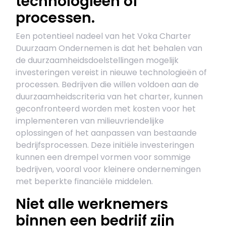
technologieën of
processen.
Een potentieel nadeel van het Voka Charter
Duurzaam Ondernemen is dat het behalen van
de duurzaamheidsdoelstellingen mogelijk
investeringen vereist in nieuwe technologieën of
processen. Bedrijven die willen voldoen aan de
duurzaamheidscriteria van het charter, kunnen
geconfronteerd worden met kosten voor het
implementeren van milieuvriendelijke
oplossingen of het aanpassen van bestaande
bedrijfsprocessen. Deze initiële investeringen
kunnen een drempel vormen voor sommige
bedrijven, vooral voor kleinere ondernemingen
met beperkte financiële middelen.
Niet alle werknemers
binnen een bedrijf zijn