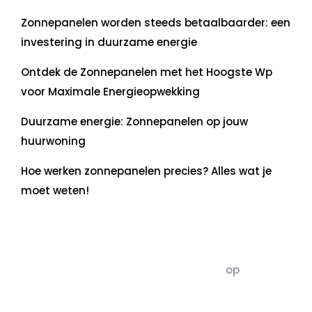
Zonnepanelen worden steeds betaalbaarder: een
investering in duurzame energie
Ontdek de Zonnepanelen met het Hoogste Wp
voor Maximale Energieopwekking
Duurzame energie: Zonnepanelen op jouw
huurwoning
Hoe werken zonnepanelen precies? Alles wat je
moet weten!
Recente commentaren
5dagenomdewereldteveranderen
op
De 5 P’s
van Duurzaamheid: Richtlijnen voor een
Evenwichtige Toekomst