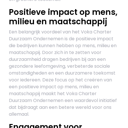
Positieve impact op mens,
milieu en maatschappij
Een belangrijk voordeel van het Voka Charter
Duurzaam Ondernemen is de positieve impact
die bedrijven kunnen hebben op mens, milieu en
maatschappij. Door zich in te zetten voor
duurzaamheid dragen bedrijven bij aan een
gezondere leefomgeving, verbeterde sociale
omstandigheden en een duurzamere toekomst
voor iedereen. Deze focus op het creëren van
een positieve impact op mens, milieu en
maatschappij maakt het Voka Charter
Duurzaam Ondernemen een waardevol initiatief
dat bijdraagt aan een betere wereld voor ons
allemaal.
Engagement voor