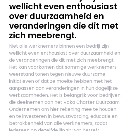
wellicht even enthousiast
over duurzaamheid en
veranderingen die dit met
zich meebrengt.
Niet alle werknemers binnen een bedrijf zijn
wellicht even enthousiast over duurzaamheid en
de veranderingen die dit met zich meebrengt.
Het kan voorkomen dat sommige werknemers
weerstand tonen tegen nieuwe duurzame
initiatieven of dat ze moeite hebben met het
aanpassen aan veranderingen in hun dagelijkse
werkzaamheden. Het is belangrijk voor bedrijven
die deelnemen aan het Voka Charter Duurzaam
Ondernemen om hier rekening mee te houden
en te investeren in bewustwording, educatie en
betrokkenheid van alle werknemers, zodat
iedereen op dezelfde lijn zit wat betreft