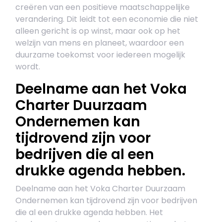
creëren van een positieve maatschappelijke
verandering. Dit leidt tot een economie die niet
alleen gericht is op winst, maar ook op het
welzijn van mens en planeet, waardoor een
duurzame toekomst voor iedereen mogelijk
wordt.
Deelname aan het Voka
Charter Duurzaam
Ondernemen kan
tijdrovend zijn voor
bedrijven die al een
drukke agenda hebben.
Deelname aan het Voka Charter Duurzaam
Ondernemen kan tijdrovend zijn voor bedrijven
die al een drukke agenda hebben. Het