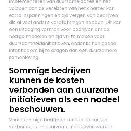
implementeren van duurzame acties en het
voldoen aan de vereisten van het charter kan
extra inspanningen en tijd vergen van bedrijven
die al veel andere verplichtingen hebben. Dit kan
een uitdaging vormen voor bedrijven om de
nodige middelen en tijd vrij te maken voor
duurzaamheidsinitiatieven, ondanks hun goede
intenties om bij te dragen aan een duurzamere
samenleving.
Sommige bedrijven
kunnen de kosten
verbonden aan duurzame
initiatieven als een nadeel
beschouwen.
Voor sommige bedrijven kunnen de kosten
verbonden aan duurzame initiatieven worden