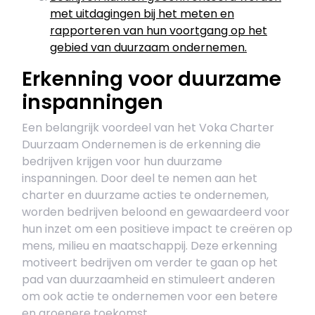
met uitdagingen bij het meten en
rapporteren van hun voortgang op het
gebied van duurzaam ondernemen.
Erkenning voor duurzame
inspanningen
Een belangrijk voordeel van het Voka Charter
Duurzaam Ondernemen is de erkenning die
bedrijven krijgen voor hun duurzame
inspanningen. Door deel te nemen aan het
charter en duurzame acties te ondernemen,
worden bedrijven beloond en gewaardeerd voor
hun inzet om een positieve impact te creëren op
mens, milieu en maatschappij. Deze erkenning
motiveert bedrijven om verder te gaan op het
pad van duurzaamheid en stimuleert anderen
om ook actie te ondernemen voor een betere
en groenere toekomst.