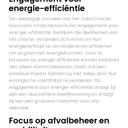
energie-efficiëntie
Een belangrijk voordeel van het Voka Charter
Duurzaam Ondernemen is het engagement voor
energie-efficiëntie. Bedrijven die deelnemen aan
het charter verbinden zich ertoe om hun
energieverbruik te verminderen en efficiënter
om te gaan met energiebronnen. Door te
focussen op energie-efficiëntie kunnen bedrijven
niet alleen kosten besparen, maar ook een
positieve impact hebben op het milieu door hun
ecologische voetafdruk te verkleinen. Dit
engagement voor energie-efficiëntie draagt bij
aan een duurzamere bedrijfsvoering en draagt
bij aan een groenere toekomst voor ons
allemaal.
Focus op afvalbeheer en