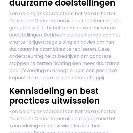
duurzame doelstellingen
Een belangrijk voordeel van het Voka Charter
Duurzaam Ondernemen is de ondersteuning die
geboden wordt bij het behalen van duurzame
doelstellingen. Bedrijven die deelnemen aan het
charter krijgen begeleiding en advies om hun
duurzaamheidsambities te realiseren. Deze
ondersteuning helpt bedrijven om concrete
stappen te zetten richting een meer duurzame
bedrijfsvoering en draagt bij aan een positieve
impact op mens, milieu en maatschappij.
Kennisdeling en best
practices uitwisselen
Een belangrijk voordeel van het Voka Charter
Duurzaam Ondernemen is de mogelijkheid tot
kennisdeling en het uitwisselen van best
practices. Bedrijven die deelnemen aan het