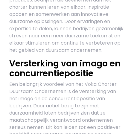
charter kunnen leren van elkaar, inspiratie
opdoen en samenwerken aan innovatieve
duurzame oplossingen. Door ervaringen en
expertise te delen, kunnen bedrijven gezamenlijk
streven naar een meer duurzame toekomst en
elkaar stimuleren om continu te verbeteren op
het gebied van duurzaam ondernemen.
Versterking van imago en
concurrentiepositie
Een belangrijk voordeel van het Voka Charter
Duurzaam Ondernemen is de versterking van
het imago en de concurrentiepositie van
bedrijven. Door actief bezig te zijn met
duurzaamheid laten bedrijven zien dat ze
maatschappelijk verantwoord ondernemen
serieus nemen. Dit kan leiden tot een positiever