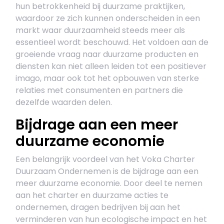
hun betrokkenheid bij duurzame praktijken,
waardoor ze zich kunnen onderscheiden in een
markt waar duurzaamheid steeds meer als
essentieel wordt beschouwd. Het voldoen aan de
groeiende vraag naar duurzame producten en
diensten kan niet alleen leiden tot een positiever
imago, maar ook tot het opbouwen van sterke
relaties met consumenten en partners die
dezelfde waarden delen.
Bijdrage aan een meer
duurzame economie
Een belangrijk voordeel van het Voka Charter
Duurzaam Ondernemen is de bijdrage aan een
meer duurzame economie. Door deel te nemen
aan het charter en duurzame acties te
ondernemen, dragen bedrijven bij aan het
verminderen van hun ecologische impact en het