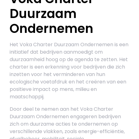
Duurzaam
Ondernemen
Het Voka Charter Duurzaam Ondernemen is een
initiatief dat bedrijven aanmoedigt om
duurzaamheid hoog op de agenda te zetten. Het
charter is een erkenning voor bedrijven die zich
inzetten voor het verminderen van hun
ecologische voetafdruk en het creëren van een
positieve impact op mens, milieu en
maatschappij.
Door deel te nemen aan het Voka Charter
Duurzaam Ondernemen engageren bedrijven
zich om duurzame acties te ondernemen op
verschillende vlakken, zoals energie-efficiëntie,
afvalbeheer, mobiliteit, sociale