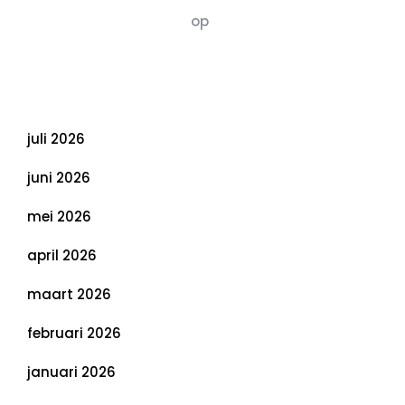
Susannah vluchten
op
De 5 P’s van
Duurzaamheid: Richtlijnen voor een
Evenwichtige Toekomst
Archief
juli 2026
juni 2026
mei 2026
april 2026
maart 2026
februari 2026
januari 2026