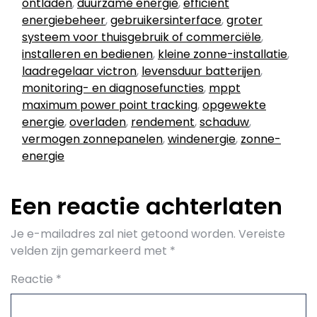
ontladen
,
duurzame energie
,
efficiënt
energiebeheer
,
gebruikersinterface
,
groter
systeem voor thuisgebruik of commerciële
,
installeren en bedienen
,
kleine zonne-installatie
,
laadregelaar victron
,
levensduur batterijen
,
monitoring- en diagnosefuncties
,
mppt
maximum power point tracking
,
opgewekte
energie
,
overladen
,
rendement
,
schaduw
,
vermogen zonnepanelen
,
windenergie
,
zonne-
energie
Een reactie achterlaten
Je e-mailadres zal niet getoond worden.
Vereiste
velden zijn gemarkeerd met
*
Reactie
*