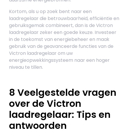
Kortom, als u op zoek bent naar een
laadregelaar die betrouwbaarheid, efficiëntie en
gebruiksgemak combineert, dan is de Victron
laadregelaar zeker een goede keuze. Investeer
in de toekomst van energiebeheer en maak
gebruik van de geavanceerde functies van de
Victron laadregelaar om uw
energieopwekkingssysteem naar een hoger
niveau te tillen.
8 Veelgestelde vragen
over de Victron
laadregelaar: Tips en
antwoorden