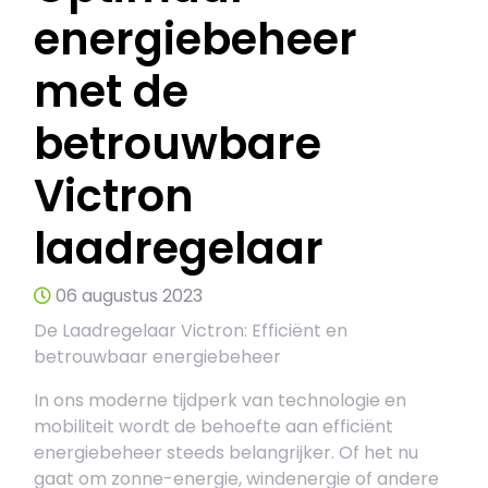
energiebeheer
met de
betrouwbare
Victron
laadregelaar
06 augustus 2023
De Laadregelaar Victron: Efficiënt en
betrouwbaar energiebeheer
In ons moderne tijdperk van technologie en
mobiliteit wordt de behoefte aan efficiënt
energiebeheer steeds belangrijker. Of het nu
gaat om zonne-energie, windenergie of andere