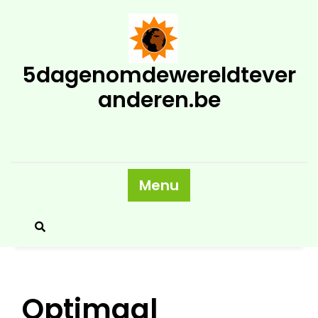
Skip
to
content
5dagenomdewereldtever
anderen.be
Menu
Optimaal