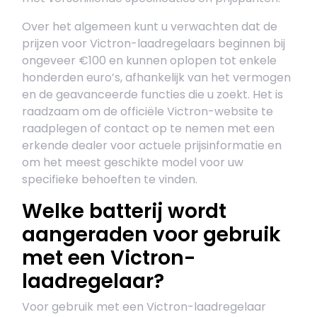
Over het algemeen kunt u verwachten dat de
prijzen voor Victron-laadregelaars beginnen bij
ongeveer €100 en kunnen oplopen tot enkele
honderden euro’s, afhankelijk van het vermogen
en de geavanceerde functies die u zoekt. Het is
raadzaam om de officiële Victron-website te
raadplegen of contact op te nemen met een
erkende dealer voor actuele prijsinformatie en
om het meest geschikte model voor uw
specifieke behoeften te vinden.
Welke batterij wordt
aangeraden voor gebruik
met een Victron-
laadregelaar?
Voor gebruik met een Victron-laadregelaar