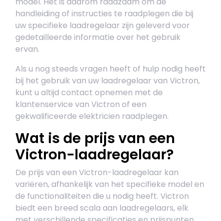
model. Het is daarom raadzaam om de
handleiding of instructies te raadplegen die bij
uw specifieke laadregelaar zijn geleverd voor
gedetailleerde informatie over het gebruik
ervan.
Als u nog steeds vragen heeft of hulp nodig heeft
bij het gebruik van uw laadregelaar van Victron,
kunt u altijd contact opnemen met de
klantenservice van Victron of een
gekwalificeerde elektricien raadplegen.
Wat is de prijs van een
Victron-laadregelaar?
De prijs van een Victron-laadregelaar kan
variëren, afhankelijk van het specifieke model en
de functionaliteiten die u nodig heeft. Victron
biedt een breed scala aan laadregelaars, elk
met verschillende specificaties en prijspunten.