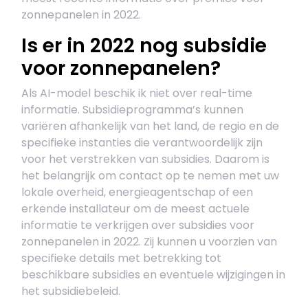
zonnepanelen in 2022.
Is er in 2022 nog subsidie
voor zonnepanelen?
Als AI-model beschik ik niet over real-time
informatie. Subsidieprogramma’s kunnen
variëren afhankelijk van het land, de regio en de
specifieke instanties die verantwoordelijk zijn
voor het verstrekken van subsidies. Daarom is
het belangrijk om contact op te nemen met uw
lokale overheid, energieagentschap of een
erkende installateur om de meest actuele
informatie te verkrijgen over subsidies voor
zonnepanelen in 2022. Zij kunnen u voorzien van
specifieke details met betrekking tot
beschikbare subsidies en eventuele wijzigingen in
het subsidiebeleid.