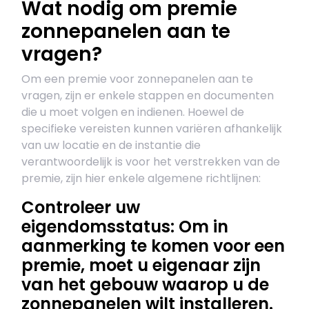
Wat nodig om premie
zonnepanelen aan te
vragen?
Om een premie voor zonnepanelen aan te
vragen, zijn er enkele stappen en documenten
die u moet volgen en indienen. Hoewel de
specifieke vereisten kunnen variëren afhankelijk
van uw locatie en de instantie die
verantwoordelijk is voor het verstrekken van de
premie, zijn hier enkele algemene richtlijnen:
Controleer uw
eigendomsstatus: Om in
aanmerking te komen voor een
premie, moet u eigenaar zijn
van het gebouw waarop u de
zonnepanelen wilt installeren.