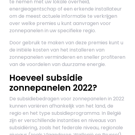
te nemen met uw lokale overheid,
energieagentschap of een erkende installateur
om de meest actuele informatie te verkrijgen
over welke premies u kunt aanvragen voor
zonnepanelen in uw specifieke regio.
Door gebruik te maken van deze premies kunt u
de initiële kosten van het installeren van
zonnepanelen verminderen en sneller profiteren
van de voordelen van duurzame energie.
Hoeveel subsidie
zonnepanelen 2022?
De subsidiebedragen voor zonnepanelen in 2022
kunnen variëren afhankelijk van het land, de
regio en het type subsidieprogramma. In België
zijn er verschillende instanties en niveaus van
subsidiëring, zoals het federale niveau, regionale
niveaus (zoals Vlaanderen, Wallonië en Brussel)