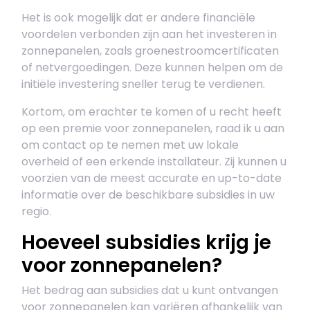
Het is ook mogelijk dat er andere financiële
voordelen verbonden zijn aan het investeren in
zonnepanelen, zoals groenestroomcertificaten
of netvergoedingen. Deze kunnen helpen om de
initiële investering sneller terug te verdienen.
Kortom, om erachter te komen of u recht heeft
op een premie voor zonnepanelen, raad ik u aan
om contact op te nemen met uw lokale
overheid of een erkende installateur. Zij kunnen u
voorzien van de meest accurate en up-to-date
informatie over de beschikbare subsidies in uw
regio.
Hoeveel subsidies krijg je
voor zonnepanelen?
Het bedrag aan subsidies dat u kunt ontvangen
voor zonnepanelen kan variëren afhankelijk van