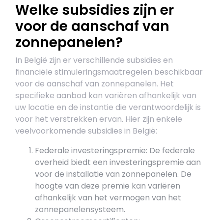
Welke subsidies zijn er
voor de aanschaf van
zonnepanelen?
In België zijn er verschillende subsidies en
financiële stimuleringsmaatregelen beschikbaar
voor de aanschaf van zonnepanelen. Het
specifieke aanbod kan variëren afhankelijk van
uw locatie en de instantie die verantwoordelijk is
voor het verstrekken ervan. Hier zijn enkele
veelvoorkomende subsidies in België:
Federale investeringspremie: De federale
overheid biedt een investeringspremie aan
voor de installatie van zonnepanelen. De
hoogte van deze premie kan variëren
afhankelijk van het vermogen van het
zonnepanelensysteem.