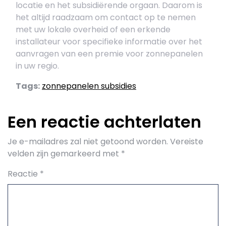
locatie en het subsidiërende orgaan. Daarom is
het altijd raadzaam om contact op te nemen
met uw lokale overheid of een erkende
installateur voor specifieke informatie over het
aanvragen van een premie voor zonnepanelen
in uw regio.
Tags:
zonnepanelen subsidies
Een reactie achterlaten
Je e-mailadres zal niet getoond worden.
Vereiste
velden zijn gemarkeerd met
*
Reactie
*