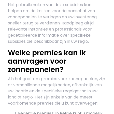
Het gebruikmaken van deze subsidies kan
helpen om de kosten voor de aanschaf van
zonnepanelen te verlagen en uw investering
sneller terug te verdienen. Raadpleeg altijd
relevante instanties en professionals voor
gedetailleerde informatie over specifieke
subsidies die beschikbaar zijn in uw regio.
Welke premies kan ik
aanvragen voor
zonnepanelen?
Als het gaat om premies voor zonnepanelen, zijn
er verschillende mogelijkheden, afhankelijk van
uw locatie en de specifieke regelgeving in uw
land of regio. Hier zijn enkele van de meest
voorkomende premies die u kunt overwegen:
Federale premies: In België kunt u mogelijk