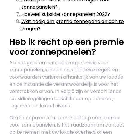
zonnepanelen?
Hoeveel subsidie zonnepanelen 2022?
Wat nodig om premie zonnepanelen aan te
vragen?
Heb ik recht op een premie
voor zonnepanelen?
Als het gaat om subsidies en premies voor
zonnepanelen, kunnen de specifieke regels en
voorwaarden variëren afhankelijk van uw locatie
en de instantie die verantwoordelijk is voor het
verstrekken ervan. In België zijn er verschillende
subsidieregelingen beschikbaar op federaal,
regionaal en lokaal niveau.
Om te bepalen of u recht heeft op een premie
voor zonnepanelen, is het raadzaam om contact
op te nemen met uw lokale overheid of een