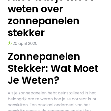
weten over
zonnepanelen
stekker
20 april 2025
Zonnepanelen
Stekker: Wat Moet
Je Weten?
Als je zonnepanelen hebt geïnstalleerd, is het
belangrijk om te weten hoe je ze correct kunt
aansluiten. Een cruciaal onderdeel van het
aansluitproces is de zonnepanelen stekker.