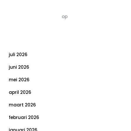
van Duurzaamheid: Richtlijnen voor een
Evenwichtige Toekomst
Susannah vluchten
op
De 5 P’s van
Duurzaamheid: Richtlijnen voor een
Evenwichtige Toekomst
Archief
juli 2026
juni 2026
mei 2026
april 2026
maart 2026
februari 2026
januari 2026