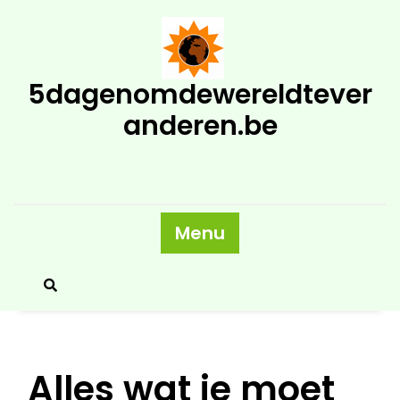
Skip
to
content
5dagenomdewereldtever
anderen.be
Menu
Alles wat je moet