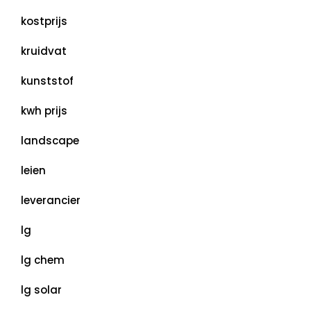
kostprijs
kruidvat
kunststof
kwh prijs
landscape
leien
leverancier
lg
lg chem
lg solar