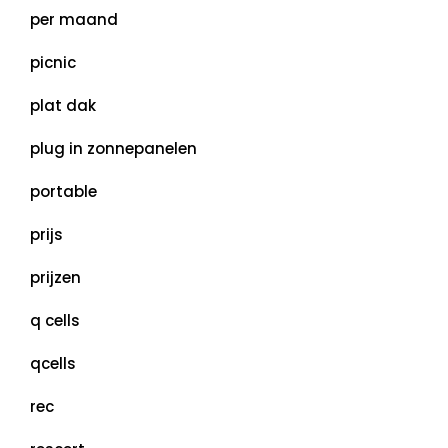
per maand
picnic
plat dak
plug in zonnepanelen
portable
prijs
prijzen
q cells
qcells
rec