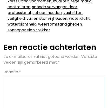
kortsluiting voorkomen
,
kwaliteit
,
regelmatig
controleren
,
schade vervangen door
professional
,
schoon houden
,
vastzitten
,
veiligheid
,
vuil en stof vrijhouden
,
waterdicht
,
waterdichtheid
,
weersomstandigheden
,
zonnepanelen stekker
Een reactie achterlaten
Je e-mailadres zal niet getoond worden.
Vereiste
velden zijn gemarkeerd met
*
Reactie
*