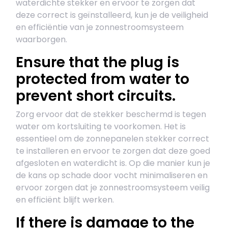
waterdichte stekker en ervoor te zorgen dat
deze correct is geïnstalleerd, kun je de veiligheid
en efficiëntie van je zonnestroomsysteem
waarborgen.
Ensure that the plug is
protected from water to
prevent short circuits.
Zorg ervoor dat de stekker beschermd is tegen
water om kortsluiting te voorkomen. Het is
essentieel om de zonnepanelen stekker correct
te installeren en ervoor te zorgen dat deze goed
afgesloten en waterdicht is. Op die manier kun je
de kans op schade door vocht minimaliseren en
ervoor zorgen dat je zonnestroomsysteem veilig
en efficiënt blijft werken.
If there is damage to the