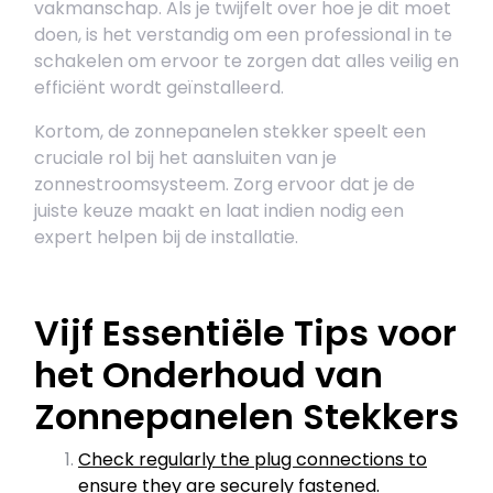
vakmanschap. Als je twijfelt over hoe je dit moet
doen, is het verstandig om een professional in te
schakelen om ervoor te zorgen dat alles veilig en
efficiënt wordt geïnstalleerd.
Kortom, de zonnepanelen stekker speelt een
cruciale rol bij het aansluiten van je
zonnestroomsysteem. Zorg ervoor dat je de
juiste keuze maakt en laat indien nodig een
expert helpen bij de installatie.
Vijf Essentiële Tips voor
het Onderhoud van
Zonnepanelen Stekkers
Check regularly the plug connections to
ensure they are securely fastened.