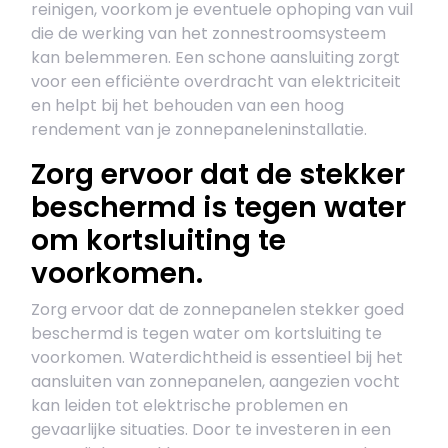
reinigen, voorkom je eventuele ophoping van vuil
die de werking van het zonnestroomsysteem
kan belemmeren. Een schone aansluiting zorgt
voor een efficiënte overdracht van elektriciteit
en helpt bij het behouden van een hoog
rendement van je zonnepaneleninstallatie.
Zorg ervoor dat de stekker
beschermd is tegen water
om kortsluiting te
voorkomen.
Zorg ervoor dat de zonnepanelen stekker goed
beschermd is tegen water om kortsluiting te
voorkomen. Waterdichtheid is essentieel bij het
aansluiten van zonnepanelen, aangezien vocht
kan leiden tot elektrische problemen en
gevaarlijke situaties. Door te investeren in een