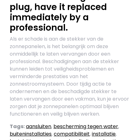
plug, have it replaced
immediately by a
professional.
Als er schade is aan de stekker van de
zonnepanelen, is het belangrijk om deze
onmiddellijk te laten vervangen door een
professional. Beschadigingen aan de stekker
kunnen leiden tot veiligheidsproblemen en
verminderde prestaties van het
zonnestroomsysteem. Door tijdig actie te
ondernemen en de beschadigde stekker te
laten vervangen door een vakman, kun je ervoor
zorgen dat je zonnepanelen optimaal blijven
functioneren en veilig blijven werken.
Tags:
aansluiten
,
bescherming tegen water
,
buiteninstallaties
,
compatibiliteit
,
installatie
,