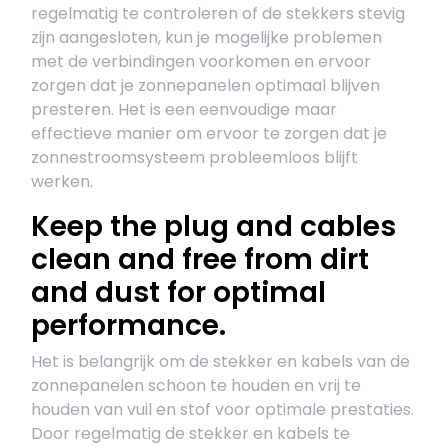
regelmatig te controleren of de stekkers stevig
zijn aangesloten, kun je mogelijke problemen
met de verbindingen voorkomen en ervoor
zorgen dat je zonnepanelen optimaal blijven
presteren. Het is een eenvoudige maar
effectieve manier om ervoor te zorgen dat je
zonnestroomsysteem probleemloos blijft
werken.
Keep the plug and cables
clean and free from dirt
and dust for optimal
performance.
Het is belangrijk om de stekker en kabels van de
zonnepanelen schoon te houden en vrij te
houden van vuil en stof voor optimale prestaties.
Door regelmatig de stekker en kabels te