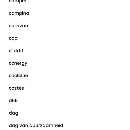
camper
campina
caravan
cda
clickfit
conergy
coolblue
costes
d66
dag
dag van duurzaamheid