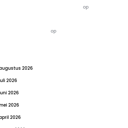
5dagenomdewereldteveranderen
op
De 5 P’s van Duurzaamheid: Richtlijnen
voor een Evenwichtige Toekomst
Susannah vluchten
op
De 5 P’s van
Duurzaamheid: Richtlijnen voor een
Evenwichtige Toekomst
rchief
augustus 2026
juli 2026
juni 2026
mei 2026
april 2026