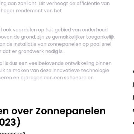
g aan zonlicht. Dit verhoogt de efficiëntie van
n hoger rendement van het
l ook voordelen op het gebied van onderhoud
boven de grond, zijn ze gemakkelijker toegankelijk
kan de installatie van zonnepanelen op paal snel
 dat er grondwerk nodig is.
A
 is dus een veelbelovende ontwikkeling binnen
uik te maken van deze innovatieve technologie
eren en bijdragen aan een schonere en
en over Zonnepanelen
2023)
nepanelen?