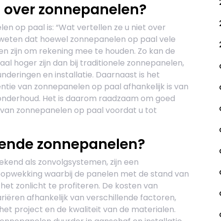
en over zonnepanelen?
n op paal is: “Wat vertellen ze u niet over
 weten dat hoewel zonnepanelen op paal vele
en zijn om rekening mee te houden. Zo kan de
aal hoger zijn dan bij traditionele zonnepanelen,
deringen en installatie. Daarnaast is het
ëntie van zonnepanelen op paal afhankelijk is van
en onderhoud. Het is daarom raadzaam om goed
n van zonnepanelen op paal voordat u tot
ende zonnepanelen?
kend als zonvolgsystemen, zijn een
pwekking waarbij de panelen met de stand van
et zonlicht te profiteren. De kosten van
ëren afhankelijk van verschillende factoren,
het project en de kwaliteit van de materialen.