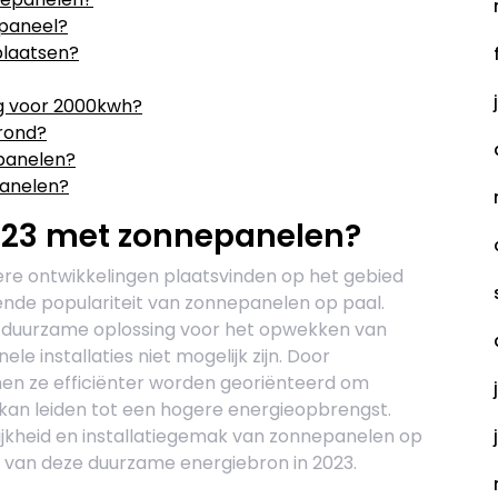
epaneel?
plaatsen?
g voor 2000kwh?
rond?
epanelen?
anelen?
2023 met zonnepanelen?
ere ontwikkelingen plaatsvinden op het gebied
nde populariteit van zonnepanelen op paal.
n duurzame oplossing voor het opwekken van
le installaties niet mogelijk zijn. Door
nen ze efficiënter worden georiënteerd om
 kan leiden tot een hogere energieopbrengst.
jkheid en installatiegemak van zonnepanelen op
 van deze duurzame energiebron in 2023.