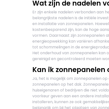
Wat zijn de nadelen 
Er zijn enkele nadelen verbonden aan h
belangrijkste nadelen is de initiële inv
en installatie van zonnepanelen. Hoewe
kostenbesparend zijn, kan de hoge aan
vormen. Daarnaast zijn zonnepanelen af
energieopwekking kan variëren afhankel
tot schommelingen in de energieproduc
Het onderhoud van zonnepanelen kan oo
gereinigd en gecontroleerd moeten wor
Kan ik zonnepanelen 
Ja, het is mogelijk om zonnepanelen op 
zonnepanelen op het dak. Zonnepanelen
huiseigenaren of bedrijven die niet vol
voorkeur geven aan een andere install
installeren, kunnen ze ook gemakkelijke
belangrijk om bij het plaatsen van zon