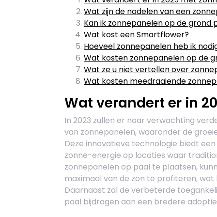
Wat zijn de nadelen van een zonn
Kan ik zonnepanelen op de grond 
Wat kost een Smartflower?
Hoeveel zonnepanelen heb ik nodi
Wat kosten zonnepanelen op de g
Wat ze u niet vertellen over zonn
Wat kosten meedraaiende zonnep
Wat verandert er in 
In 2023 zullen er naar verwachting verd
van zonnepanelen, waaronder de groeie
Deze innovatieve technologie biedt ee
zonne-energie op locaties waar traditione
zonnepanelen op paal te plaatsen, kun
maximaal van de zon te profiteren, wat
Daarnaast zal de verbeterde toegankeli
paal bijdragen aan een bredere adoptie