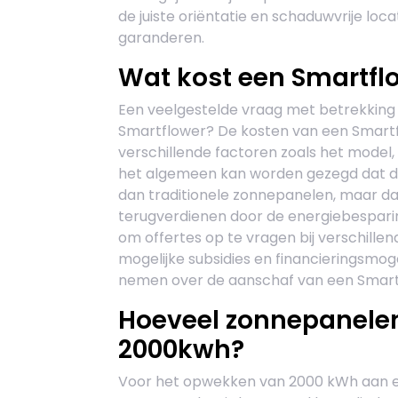
de juiste oriëntatie en schaduwvrije l
garanderen.
Wat kost een Smartfl
Een veelgestelde vraag met betrekking 
Smartflower? De kosten van een Smartf
verschillende factoren zoals het model,
het algemeen kan worden gezegd dat de
dan traditionele zonnepanelen, maar dat
terugverdienen door de energiebespari
om offertes op te vragen bij verschillen
mogelijke subsidies en financieringsmo
nemen over de aanschaf van een Smart
Hoeveel zonnepanelen
2000kwh?
Voor het opwekken van 2000 kWh aan ele