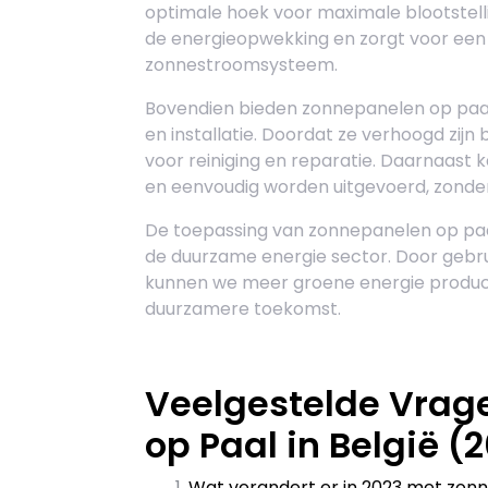
optimale hoek voor maximale blootstellin
de energieopwekking en zorgt voor ee
zonnestroomsysteem.
Bovendien bieden zonnepanelen op paa
en installatie. Doordat ze verhoogd zijn 
voor reiniging en reparatie. Daarnaast 
en eenvoudig worden uitgevoerd, zonder
De toepassing van zonnepanelen op paal
de duurzame energie sector. Door gebr
kunnen we meer groene energie produc
duurzamere toekomst.
Veelgestelde Vrag
op Paal in België (
Wat verandert er in 2023 met zon