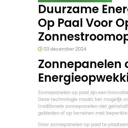
Duurzame Ener
Op Paal Voor O
Zonnestroomo
03 december 2024
Zonnepanelen 
Energieopwekk
Zonnepanelen op paal zijn een innovat
Deze technologie maakt het mogelijk o
traditionele zonnepanelen niet geïnstal
gebieden of op terreinen met beperkte 
Door zonnepanelen op paal te plaatsen