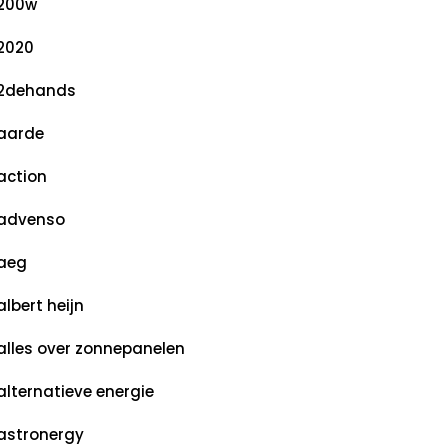
200w
2020
2dehands
aarde
action
advenso
aeg
albert heijn
alles over zonnepanelen
alternatieve energie
astronergy