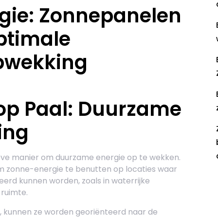
gie: Zonnepanelen
ptimale
pwekking
op Paal: Duurzame
ing
ieve manier om duurzame energie op te wekken.
m zonne-energie te benutten op locaties waar
leerd kunnen worden, zoals in waterrijke
R
ruimte.
, kunnen ze worden georiënteerd naar de