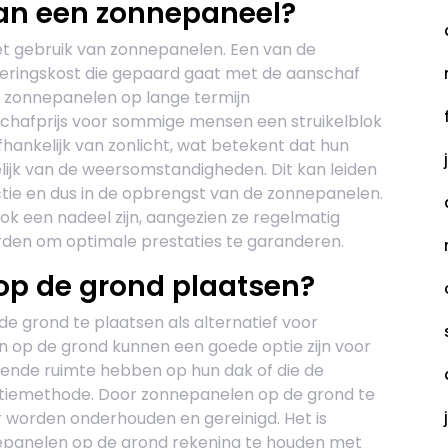
van een zonnepaneel?
et gebruik van zonnepanelen. Een van de
esteringskost die gepaard gaat met de aanschaf
l zonnepanelen op lange termijn
schafprijs voor sommige mensen een struikelblok
hankelijk van zonlicht, wat betekent dat hun
ijk van de weersomstandigheden. Dit kan leiden
tie en dus in de opbrengst van de zonnepanelen.
k een nadeel zijn, aangezien ze regelmatig
den om optimale prestaties te garanderen.
op de grond plaatsen?
de grond te plaatsen als alternatief voor
 op de grond kunnen een goede optie zijn voor
doende ruimte hebben op hun dak of die de
atiemethode. Door zonnepanelen op de grond te
r worden onderhouden en gereinigd. Het is
nepanelen op de grond rekening te houden met