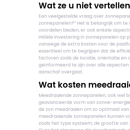
Wat ze u niet vertell
Een veelgestelde vraag over zonnepanele
zonnepanelen?” Het is belangrijk om te
voordelen bieden, er ook enkele aspect
initiële investering in zonnepanelen op p
vanwege de extra kosten voor de paalfun
essentieel om te begrijpen dat de effici
factoren zoals de locatie, oriëntatie 
geïnformeerd te zijn over alle aspecte
aanschaf overgaat.
Wat kosten meedraai
Meedraaiende zonnepanelen, ook wel be
geavanceerde vorm van zonne-energieo
de zon meedraaien om zo optimaal van h
meedraaiende zonnepanelen kunnen vari
zoals het type systeem, de grootte van 