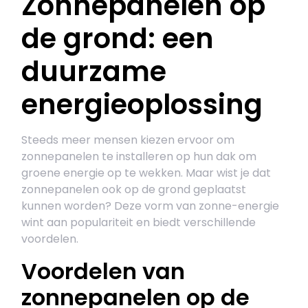
Zonnepanelen op
de grond: een
duurzame
energieoplossing
Steeds meer mensen kiezen ervoor om
zonnepanelen te installeren op hun dak om
groene energie op te wekken. Maar wist je dat
zonnepanelen ook op de grond geplaatst
kunnen worden? Deze vorm van zonne-energie
wint aan populariteit en biedt verschillende
voordelen.
Voordelen van
zonnepanelen op de