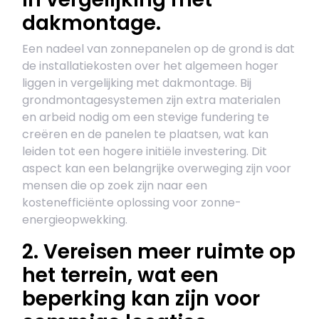
dakmontage.
Een nadeel van zonnepanelen op de grond is dat
de installatiekosten over het algemeen hoger
liggen in vergelijking met dakmontage. Bij
grondmontagesystemen zijn extra materialen
en arbeid nodig om een stevige fundering te
creëren en de panelen te plaatsen, wat kan
leiden tot een hogere initiële investering. Dit
aspect kan een belangrijke overweging zijn voor
mensen die op zoek zijn naar een
kostenefficiënte oplossing voor zonne-
energieopwekking.
2. Vereisen meer ruimte op
het terrein, wat een
beperking kan zijn voor