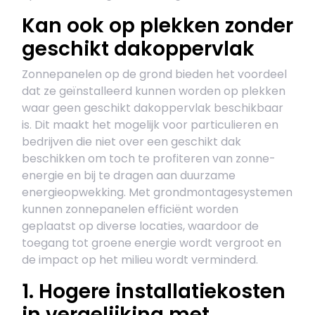
Kan ook op plekken zonder
geschikt dakoppervlak
Zonnepanelen op de grond bieden het voordeel
dat ze geïnstalleerd kunnen worden op plekken
waar geen geschikt dakoppervlak beschikbaar
is. Dit maakt het mogelijk voor particulieren en
bedrijven die niet over een geschikt dak
beschikken om toch te profiteren van zonne-
energie en bij te dragen aan duurzame
energieopwekking. Met grondmontagesystemen
kunnen zonnepanelen efficiënt worden
geplaatst op diverse locaties, waardoor de
toegang tot groene energie wordt vergroot en
de impact op het milieu wordt verminderd.
1. Hogere installatiekosten
in vergelijking met