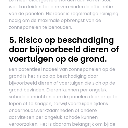
wat kan leiden tot een verminderde efficiëntie
van de panelen. Hierdoor is regelmatige reiniging
nodig om de maximale opbrengst van de
zonnepanelen te behouden.
5. Risico op beschadiging
door bijvoorbeeld dieren of
voertuigen op de grond.
Een potentieel nadeel van zonnepanelen op de
grond is het risico op beschadiging door
bijvoorbeeld dieren of voertuigen die zich op de
grond bevinden. Dieren kunnen per ongeluk
schade aanrichten aan de panelen door erop te
lopen of te knagen, terwijl voertuigen tijdens
onderhoudswerkzaamheden of andere
activiteiten per ongeluk schade kunnen
veroorzaken. Het is daarom belangrijk om bij de