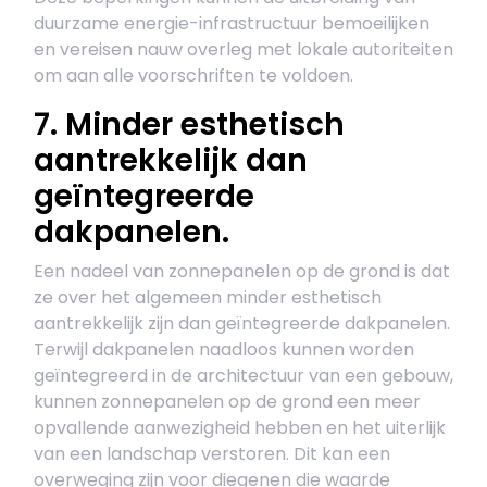
duurzame energie-infrastructuur bemoeilijken
en vereisen nauw overleg met lokale autoriteiten
om aan alle voorschriften te voldoen.
7. Minder esthetisch
aantrekkelijk dan
geïntegreerde
dakpanelen.
Een nadeel van zonnepanelen op de grond is dat
ze over het algemeen minder esthetisch
aantrekkelijk zijn dan geïntegreerde dakpanelen.
Terwijl dakpanelen naadloos kunnen worden
geïntegreerd in de architectuur van een gebouw,
kunnen zonnepanelen op de grond een meer
opvallende aanwezigheid hebben en het uiterlijk
van een landschap verstoren. Dit kan een
overweging zijn voor diegenen die waarde