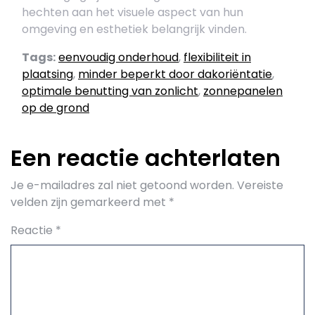
hechten aan het visuele aspect van hun
omgeving en esthetiek belangrijk vinden.
Tags:
eenvoudig onderhoud
,
flexibiliteit in
plaatsing
,
minder beperkt door dakoriëntatie
,
optimale benutting van zonlicht
,
zonnepanelen
op de grond
Een reactie achterlaten
Je e-mailadres zal niet getoond worden.
Vereiste
velden zijn gemarkeerd met
*
Reactie
*