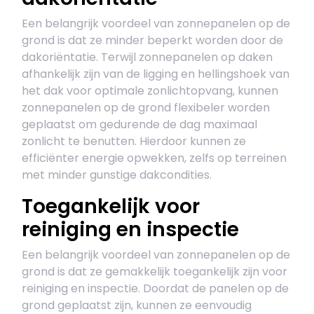
Een belangrijk voordeel van zonnepanelen op de
grond is dat ze minder beperkt worden door de
dakoriëntatie. Terwijl zonnepanelen op daken
afhankelijk zijn van de ligging en hellingshoek van
het dak voor optimale zonlichtopvang, kunnen
zonnepanelen op de grond flexibeler worden
geplaatst om gedurende de dag maximaal
zonlicht te benutten. Hierdoor kunnen ze
efficiënter energie opwekken, zelfs op terreinen
met minder gunstige dakcondities.
Toegankelijk voor
reiniging en inspectie
Een belangrijk voordeel van zonnepanelen op de
grond is dat ze gemakkelijk toegankelijk zijn voor
reiniging en inspectie. Doordat de panelen op de
grond geplaatst zijn, kunnen ze eenvoudig