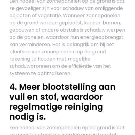
Een nadeel van zonnepanelen op de grond is dat
ze gevoeliger zijn voor schaduw van omliggende
objecten of vegetatie. Wanneer zonnepanelen
op de grond worden geplaatst, kunnen bomen,
gebouwen of andere obstakels schaduw werpen
op de panelen, waardoor hun energieopbrengst
kan verminderen. Het is belangrijk om bij het
plaatsen van zonnepanelen op de grond
rekening te houden met mogelijke
schaduwbronnen om de efficiëntie van het
systeem te optimaliseren.
4. Meer blootstelling aan
vuil en stof, waardoor
regelmatige reiniging
nodig is.
Een nadeel van zonnepanelen op de grond is dat
ze meer blootgesteld worden aan vuil en stof,