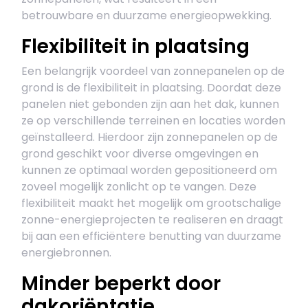
betrouwbare en duurzame energieopwekking.
Flexibiliteit in plaatsing
Een belangrijk voordeel van zonnepanelen op de
grond is de flexibiliteit in plaatsing. Doordat deze
panelen niet gebonden zijn aan het dak, kunnen
ze op verschillende terreinen en locaties worden
geïnstalleerd. Hierdoor zijn zonnepanelen op de
grond geschikt voor diverse omgevingen en
kunnen ze optimaal worden gepositioneerd om
zoveel mogelijk zonlicht op te vangen. Deze
flexibiliteit maakt het mogelijk om grootschalige
zonne-energieprojecten te realiseren en draagt
bij aan een efficiëntere benutting van duurzame
energiebronnen.
Minder beperkt door
dakoriëntatie