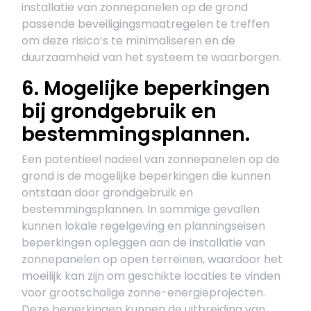
installatie van zonnepanelen op de grond
passende beveiligingsmaatregelen te treffen
om deze risico’s te minimaliseren en de
duurzaamheid van het systeem te waarborgen.
6. Mogelijke beperkingen
bij grondgebruik en
bestemmingsplannen.
Een potentieel nadeel van zonnepanelen op de
grond is de mogelijke beperkingen die kunnen
ontstaan door grondgebruik en
bestemmingsplannen. In sommige gevallen
kunnen lokale regelgeving en planningseisen
beperkingen opleggen aan de installatie van
zonnepanelen op open terreinen, waardoor het
moeilijk kan zijn om geschikte locaties te vinden
voor grootschalige zonne-energieprojecten.
Deze beperkingen kunnen de uitbreiding van