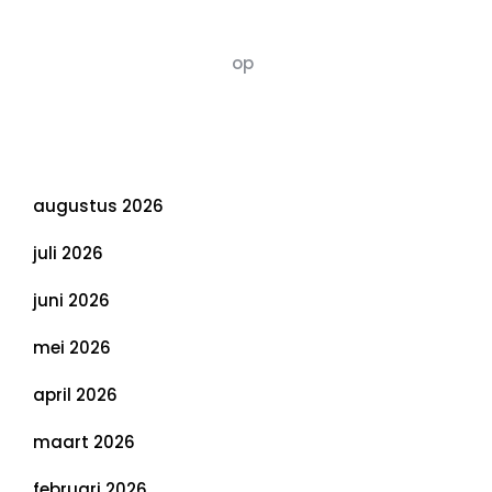
van Duurzaamheid: Richtlijnen voor een
Evenwichtige Toekomst
Susannah vluchten
op
De 5 P’s van
Duurzaamheid: Richtlijnen voor een
Evenwichtige Toekomst
Archief
augustus 2026
juli 2026
juni 2026
mei 2026
april 2026
maart 2026
februari 2026