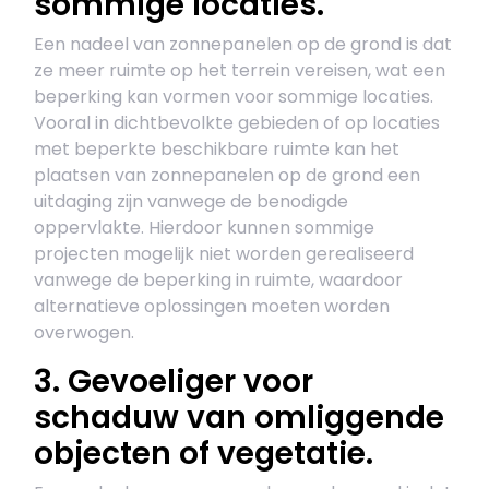
sommige locaties.
Een nadeel van zonnepanelen op de grond is dat
ze meer ruimte op het terrein vereisen, wat een
beperking kan vormen voor sommige locaties.
Vooral in dichtbevolkte gebieden of op locaties
met beperkte beschikbare ruimte kan het
plaatsen van zonnepanelen op de grond een
uitdaging zijn vanwege de benodigde
oppervlakte. Hierdoor kunnen sommige
projecten mogelijk niet worden gerealiseerd
vanwege de beperking in ruimte, waardoor
alternatieve oplossingen moeten worden
overwogen.
3. Gevoeliger voor
schaduw van omliggende
objecten of vegetatie.