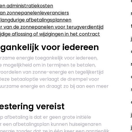
 en administratiekosten
 van zonnepanelenleveranciers
j langdurige afbetalingsplannen
ur van de zonnepanelen voor terugverdientijd
jdige aflossing of wijzigingen in het contract
gankelijk voor iedereen
zame energie toegankelijk voor iedereen,
e mogelijkheid om in termijnen te betalen,
ordelen van zonne-energie en tegelijkertijd
Deze betaaloptie verlaagt de drempel voor
uurzame energie en draagt zo bij aan een meer
estering vereist
afbetaling is dat er geen grote initiële
oor een afbetalingsplan kunnen huiseigenaren
rgie zonder dat ze in één keer een aanzienlijk