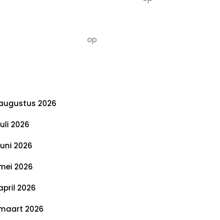
De 5 P’s van Duurzaamheid: Richtlijnen
voor een Evenwichtige Toekomst
Susannah vluchten
op
De 5 P’s van
Duurzaamheid: Richtlijnen voor een
Evenwichtige Toekomst
rchief
augustus 2026
juli 2026
juni 2026
mei 2026
april 2026
maart 2026