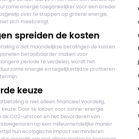
uurzame energie toegankelijker voor een breder
psgewijs over te stappen op groene energie,
t met zich meebrengt.
gen spreiden de kosten
aling is dat maandelijkse betalingen de kosten
epanelen betaalbaarder maken voor
 langere periode te verdelen, wordt het
duurzame energie en tegelijkertijd te profiteren
termijn.
rde keuze
taling is niet alleen financieel voordelig,
keuze. Door te kiezen voor zonne-energie
n de CO2-uitstoot en het bevorderen van
iseigenaren op een milieuvriendelijke manier
ertijd hun ecologische impact verminderen.
us mogelijk om niet alleen kosten te besparen,