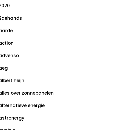
2020
2dehands
aarde
action
advenso
aeg
albert heijn
alles over zonnepanelen
alternatieve energie
astronergy