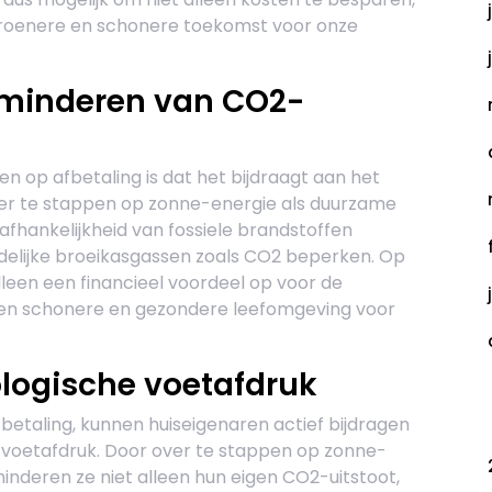
 groenere en schonere toekomst voor onze
rminderen van CO2-
n op afbetaling is dat het bijdraagt aan het
er te stappen op zonne-energie als duurzame
fhankelijkheid van fossiele brandstoffen
delijke broeikasgassen zoals CO2 beperken. Op
leen een financieel voordeel op voor de
 een schonere en gezondere leefomgeving voor
ologische voetafdruk
C
betaling, kunnen huiseigenaren actief bijdragen
 voetafdruk. Door over te stappen op zonne-
inderen ze niet alleen hun eigen CO2-uitstoot,