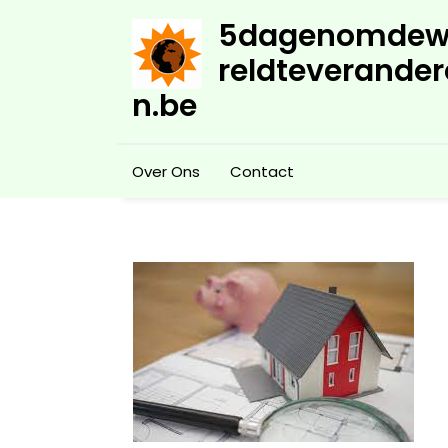
Skip
5dagenomdew
to
content
reldteverander
n.be
Over Ons
Contact