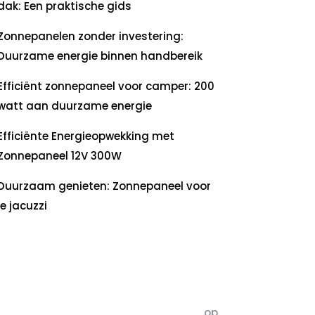
dak: Een praktische gids
Zonnepanelen zonder investering:
Duurzame energie binnen handbereik
Efficiënt zonnepaneel voor camper: 200
watt aan duurzame energie
Efficiënte Energieopwekking met
Zonnepaneel 12V 300W
Duurzaam genieten: Zonnepaneel voor
je jacuzzi
ecente
commentaren
5dagenomdewereldteveranderen
op