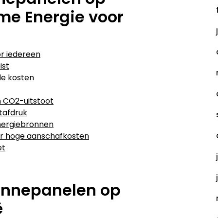
me Energie voor
r iedereen
ist
de kosten
n CO2-uitstoot
tafdruk
energiebronnen
er hoge aanschafkosten
et
Zonnepanelen op
ë