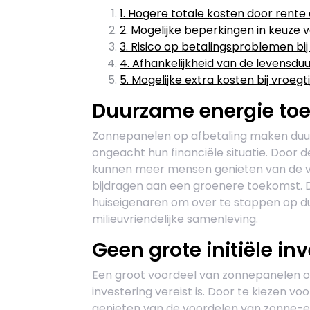
1. Hogere totale kosten door rente
2. Mogelijke beperkingen in keuze
3. Risico op betalingsproblemen bi
4. Afhankelijkheid van de levensdu
5. Mogelijke extra kosten bij vroegti
Duurzame energie toe
Zonnepanelen op afbetaling maken duur
ongeacht hun financiële situatie. Door d
kunnen meer mensen genieten van de vo
bijdragen aan een groenere toekomst. 
huiseigenaren om over te stappen op d
milieuvriendelijke samenleving.
Geen grote initiële inv
Een groot voordeel van zonnepanelen op 
investering vereist is. Door te kiezen v
genieten van de voordelen van zonne-ene