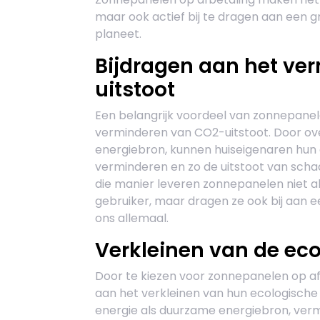
maar ook actief bij te dragen aan een
planeet.
Bijdragen aan het ve
uitstoot
Een belangrijk voordeel van zonnepanele
verminderen van CO2-uitstoot. Door ov
energiebron, kunnen huiseigenaren hun a
verminderen en zo de uitstoot van scha
die manier leveren zonnepanelen niet al
gebruiker, maar dragen ze ook bij aan
ons allemaal.
Verkleinen van de ec
Door te kiezen voor zonnepanelen op af
aan het verkleinen van hun ecologische
energie als duurzame energiebron, verm