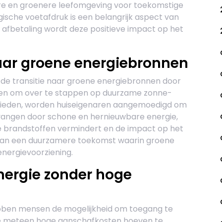
re en groenere leefomgeving voor toekomstige
gische voetafdruk is een belangrijk aspect van
fbetaling wordt deze positieve impact op het
naar groene energiebronnen
 de transitie naar groene energiebronnen door
en om over te stappen op duurzame zonne-
 bieden, worden huiseigenaren aangemoedigd om
rvangen door schone en hernieuwbare energie,
le brandstoffen vermindert en de impact op het
j aan een duurzamere toekomst waarin groene
 energievoorziening.
nergie zonder hoge
bben mensen de mogelijkheid om toegang te
 ze meteen hoge aanschafkosten hoeven te