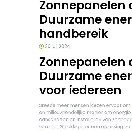
Zonnepanelen o
Duurzame ener
handbereik
30 juli 2024
Zonnepanelen o
Duurzame energ
voor iedereen
Steeds meer mensen kiezen ervoor om z
en milieuvriendelijke manier om energie 
aanschaffen en installeren van zonnep
vormen. Gelukkig is er een oplossing: z