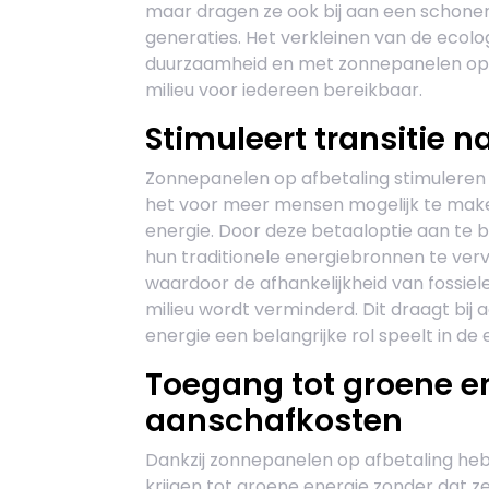
maar dragen ze ook bij aan een schone
generaties. Het verkleinen van de ecolo
duurzaamheid en met zonnepanelen op a
milieu voor iedereen bereikbaar.
Stimuleert transitie 
Zonnepanelen op afbetaling stimuleren
het voor meer mensen mogelijk te mak
energie. Door deze betaaloptie aan te
hun traditionele energiebronnen te ve
waardoor de afhankelijkheid van fossie
milieu wordt verminderd. Dit draagt bi
energie een belangrijke rol speelt in de
Toegang tot groene e
aanschafkosten
Dankzij zonnepanelen op afbetaling he
krijgen tot groene energie zonder dat