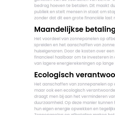
bedrag hoeven te betalen. Dit maakt d
publiek en stelt mensen in staat om sta
zonder dat dit een grote financiële las
Maandelijkse betalin
Het voordeel van zonnepanelen op afbet
spreiden en het aanschaffen van zonn
huiseigenaren. Door de kosten over een
financieel haalbaar om te investeren in 
van lagere energierekeningen op lange 
Ecologisch verantwoo
Het aanschaffen van zonnepanelen op afbe
maar ook een ecologisch verantwoorde 
draagt men bij aan het verminderen va
duurzaamheid. Op deze manier kunnen hu
hun eigen energie opwekken en tegelijk
Zonnepanelen op afbetaling maken het d