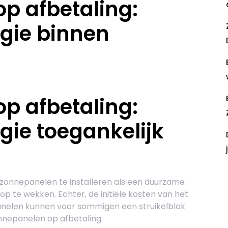
p afbetaling:
gie binnen
p afbetaling:
ie toegankelijk
R
onnepanelen te installeren als een duurzame
op te wekken. Echter, de initiële kosten van het
anelen kunnen voor sommigen een struikelblok
onnepanelen op afbetaling.