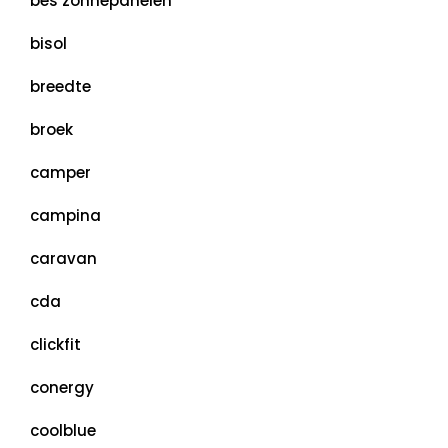
bes zonnepanelen
bisol
breedte
broek
camper
campina
caravan
cda
clickfit
conergy
coolblue