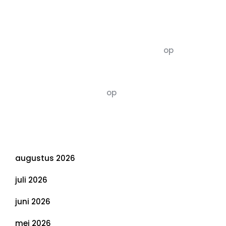
Recente commentaren
5dagenomdewereldteveranderen
op
De 5 P’s
van Duurzaamheid: Richtlijnen voor een
Evenwichtige Toekomst
Susannah vluchten
op
De 5 P’s van
Duurzaamheid: Richtlijnen voor een
Evenwichtige Toekomst
Archief
augustus 2026
juli 2026
juni 2026
mei 2026