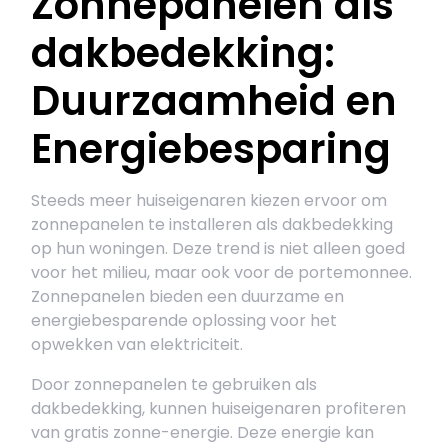
Zonnepanelen als
dakbedekking:
Duurzaamheid en
Energiebesparing
Steeds meer huiseigenaren kiezen ervoor om
zonnepanelen te installeren als dakbedekking
op hun woningen. Deze trend is niet alleen goed
voor het milieu, maar ook voor de portemonnee.
Zonnepanelen bieden een duurzame en
energiebesparende oplossing voor het
opwekken van elektriciteit.
Door zonnepanelen te gebruiken als
dakbedekking, kunnen huiseigenaren profiteren
van gratis zonne-energie. Deze energie kan