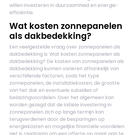
willen investeren in duurzaamheid en energie-
efficiëntie.
Wat kosten zonnepanelen
als dakbedekking?
Een veelgestelde vraag over zonnepanelen als
dakbedekking is: Wat kosten zonnepanelen als
dakbedekking? De kosten van zonnepanelen als
dakbedekking kunnen variëren afhankelijk van
verschillende factoren, zoals het type
zonnepanelen, de installatiekosten, de grootte
van het dak en eventuele subsidies of
belastingvoordelen. Over het algemeen kan
worden gezegd dat de initiële investering in
zonnepanelen zich op lange termijn kan
terugverdienen door de besparingen op
energiekosten en mogelijke financiële voordelen.
Het is raadzaam om een offerte op maat aan te