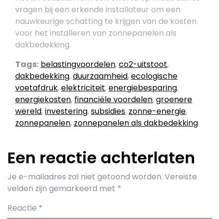
vragen bij een erkende installateur om een
nauwkeurige schatting te krijgen van de kosten
voor het installeren van zonnepanelen als
dakbedekking.
Tags:
belastingvoordelen
,
co2-uitstoot
,
dakbedekking
,
duurzaamheid
,
ecologische
voetafdruk
,
elektriciteit
,
energiebesparing
,
energiekosten
,
financiële voordelen
,
groenere
wereld
,
investering
,
subsidies
,
zonne-energie
,
zonnepanelen
,
zonnepanelen als dakbedekking
Een reactie achterlaten
Je e-mailadres zal niet getoond worden.
Vereiste
velden zijn gemarkeerd met
*
Reactie
*