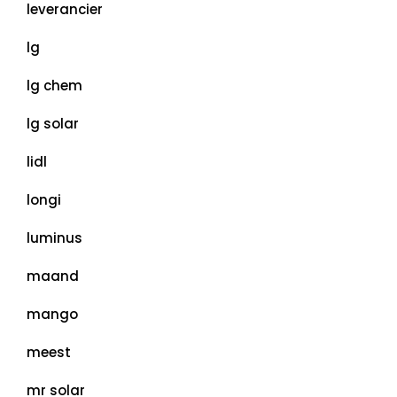
leverancier
lg
lg chem
lg solar
lidl
longi
luminus
maand
mango
meest
mr solar