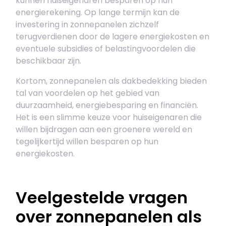
kunnen huiseigenaren besparen op hun
energierekening. Op lange termijn kan de
investering in zonnepanelen zichzelf
terugverdienen door de lagere energiekosten en
eventuele subsidies of belastingvoordelen die
beschikbaar zijn.
Kortom, zonnepanelen als dakbedekking bieden
tal van voordelen op het gebied van
duurzaamheid, energiebesparing en financiën.
Het is een slimme keuze voor huiseigenaren die
willen bijdragen aan een groenere wereld en
tegelijkertijd willen besparen op hun
energiekosten.
Veelgestelde vragen
over zonnepanelen als