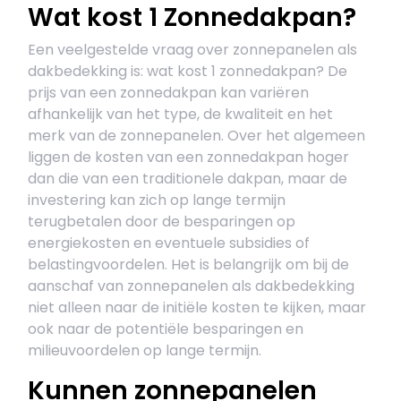
Wat kost 1 Zonnedakpan?
Een veelgestelde vraag over zonnepanelen als
dakbedekking is: wat kost 1 zonnedakpan? De
prijs van een zonnedakpan kan variëren
afhankelijk van het type, de kwaliteit en het
merk van de zonnepanelen. Over het algemeen
liggen de kosten van een zonnedakpan hoger
dan die van een traditionele dakpan, maar de
investering kan zich op lange termijn
terugbetalen door de besparingen op
energiekosten en eventuele subsidies of
belastingvoordelen. Het is belangrijk om bij de
aanschaf van zonnepanelen als dakbedekking
niet alleen naar de initiële kosten te kijken, maar
ook naar de potentiële besparingen en
milieuvoordelen op lange termijn.
Kunnen zonnepanelen