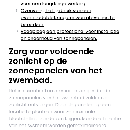
voor een langdurige werking.
Overweeg het gebruik van een
zwembadafdekking om warmteverlies te
beperken.
Raadpleeg een professional voor installatie
en onderhoud van zonnepanelen.
Zorg voor voldoende
zonlicht op de
zonnepanelen van het
zwembad.
Het is essentieel om ervoor te zorgen dat de
zonnepanelen van het zwembad voldoende
zonlicht ontvangen. Door de panelen op een
locatie te plaatsen waar ze maximale
blootstelling aan de zon krijgen, kan de efficiëntie
van het systeem worden gemaximaliseerd.