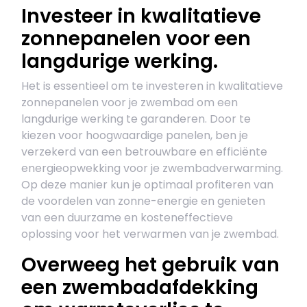
Investeer in kwalitatieve
zonnepanelen voor een
langdurige werking.
Het is essentieel om te investeren in kwalitatieve
zonnepanelen voor je zwembad om een
langdurige werking te garanderen. Door te
kiezen voor hoogwaardige panelen, ben je
verzekerd van een betrouwbare en efficiënte
energieopwekking voor je zwembadverwarming.
Op deze manier kun je optimaal profiteren van
de voordelen van zonne-energie en genieten
van een duurzame en kosteneffectieve
oplossing voor het verwarmen van je zwembad.
Overweeg het gebruik van
een zwembadafdekking