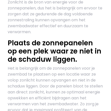
Zonlicht is de bron van energie voor de
zonnepanelen, dus het is belangrijk om ervoor te
zorgen dat ze gedurende de dag voldoende
zonnestraling kunnen opvangen om het
zwembadwater effectief en duurzaam te
verwarmen.
Plaats de zonnepanelen
op een plek waar ze niet in
de schaduw liggen.
Het is belangrijk om de zonnepanelen voor je
zwembad te plaatsen op een locatie waar ze
volop zonlicht kunnen opvangen en niet in de
schaduw liggen. Door de panelen bloot te stellen
aan direct zonlicht, kunnen ze optimaal energie
opwekken en efficiënt bijdragen aan het
verwarmen van het zwembadwater. Zo zorg je
ervoor dat je maximaal profiteert van de