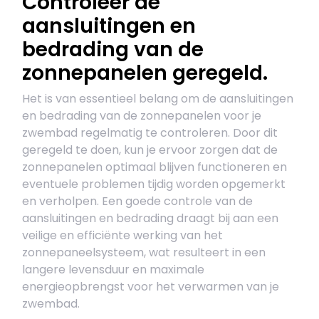
Controleer de
aansluitingen en
bedrading van de
zonnepanelen geregeld.
Het is van essentieel belang om de aansluitingen
en bedrading van de zonnepanelen voor je
zwembad regelmatig te controleren. Door dit
geregeld te doen, kun je ervoor zorgen dat de
zonnepanelen optimaal blijven functioneren en
eventuele problemen tijdig worden opgemerkt
en verholpen. Een goede controle van de
aansluitingen en bedrading draagt bij aan een
veilige en efficiënte werking van het
zonnepaneelsysteem, wat resulteert in een
langere levensduur en maximale
energieopbrengst voor het verwarmen van je
zwembad.