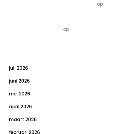
5dagenomdewereldteveranderen
op
De 5 P’s
van Duurzaamheid: Richtlijnen voor een
Evenwichtige Toekomst
Susannah vluchten
op
De 5 P’s van
Duurzaamheid: Richtlijnen voor een
Evenwichtige Toekomst
Archief
juli 2026
juni 2026
mei 2026
april 2026
maart 2026
februari 2026