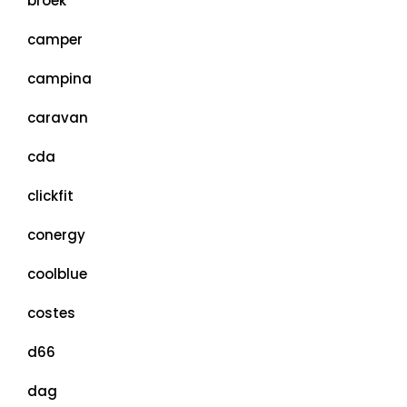
broek
camper
campina
caravan
cda
clickfit
conergy
coolblue
costes
d66
dag