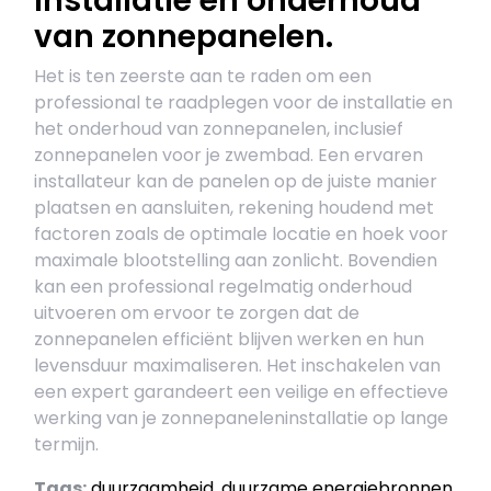
installatie en onderhoud
van zonnepanelen.
Het is ten zeerste aan te raden om een
professional te raadplegen voor de installatie en
het onderhoud van zonnepanelen, inclusief
zonnepanelen voor je zwembad. Een ervaren
installateur kan de panelen op de juiste manier
plaatsen en aansluiten, rekening houdend met
factoren zoals de optimale locatie en hoek voor
maximale blootstelling aan zonlicht. Bovendien
kan een professional regelmatig onderhoud
uitvoeren om ervoor te zorgen dat de
zonnepanelen efficiënt blijven werken en hun
levensduur maximaliseren. Het inschakelen van
een expert garandeert een veilige en effectieve
werking van je zonnepaneleninstallatie op lange
termijn.
Tags:
duurzaamheid
,
duurzame energiebronnen
,