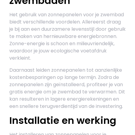
zwembaden
Het gebruik van zonnepanelen voor je zwembad
biedt verschillende voordelen. Allereerst draag
je bij aan een duurzamere levensstijl door gebruik
te maken van hernieuwbare energiebronnen.
Zonne-energie is schoon en milieuvriendelijk,
waardoor je jouw ecologische voetafdruk
verkleint.
Daarnaast leiden zonnepanelen tot aanzienlijke
kostenbesparingen op lange termijn. Zodra de
zonnepanelen zijn geïnstalleerd, profiteer je van
gratis energie om je zwembad te verwarmen. Dit
kan resulteren in lagere energierekeningen en
een snellere terugverdientijd van de investering.
Installatie en werking
Het installeren van zonnepanelen voor je