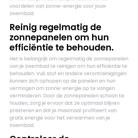
voordelen van zonne-energie voor jouw
zwembad.
Reinig regelmatig de
zonnepanelen om hun
efficiëntie te behouden.
Het is belangrijk om regelmatig de zonnepanelen
van je zwembad te reinigen om hun efficiëntie te
behouden. Vuil, stof en andere verontreinigingen
kunnen zich ophopen op de panelen en hun
vermogen om zonne-energie op te vangen
verminderen. Door de zonnepanelen schoon te
houden, zorg je ervoor dat ze optimaal blijven
presteren en dat je maximaal profiteert van
gratis energie voor het verwarmen van je
zwembad.