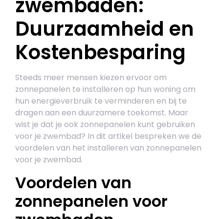
zwembaden:
Duurzaamheid en
Kostenbesparing
Steeds meer mensen kiezen ervoor om
zonnepanelen te installeren op hun woning om
hun energieverbruik te verminderen en bij te
dragen aan een duurzamere toekomst. Maar
wist je dat je ook zonnepanelen kunt gebruiken
voor je zwembad? In dit artikel bespreken we de
voordelen van het installeren van zonnepanelen
voor je zwembad.
Voordelen van
zonnepanelen voor