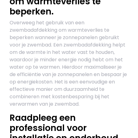
om warmteverlies te
beperken.
Overweeg het gebruik van een
zwembadafdekking om warmteverlies te
beperken wanneer je zonnepanelen gebruikt
voor je zwembad. Een zwembadafdekking helpt
om de warmte in het water vast te houden,
waardoor je minder energie nodig hebt om het
water op te warmen. Hierdoor maximaliseer je
de efficiëntie van je zonnepanelen en bespaar je
op energiekosten. Het is een eenvoudige en
effectieve manier om duurzaamheid te
combineren met kostenbesparing bij het
verwarmen van je zwembad.
Raadpleeg een
professional voor