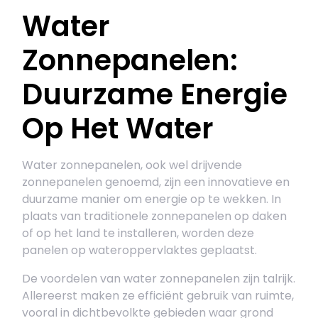
Water
Zonnepanelen:
Duurzame Energie
Op Het Water
Water zonnepanelen, ook wel drijvende
zonnepanelen genoemd, zijn een innovatieve en
duurzame manier om energie op te wekken. In
plaats van traditionele zonnepanelen op daken
of op het land te installeren, worden deze
panelen op wateroppervlaktes geplaatst.
De voordelen van water zonnepanelen zijn talrijk.
Allereerst maken ze efficiënt gebruik van ruimte,
vooral in dichtbevolkte gebieden waar grond