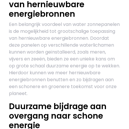
van hernieuwbare
energiebronnen
Een belangrijk voordeel van water zonnepanelen
is de mogelijkheid tot grootschalige toepassing
van hernieuwbare energiebronnen. Doordat
deze panelen op verschillende waterlichamen
kunnen worden geïnstalleerd, zoals meren,
vijvers en zeeën, bieden ze een unieke kans om
op grote schaal duurzame energie op te wekken.
Hierdoor kunnen we meer hernieuwbare
energiebronnen benutten en zo bijdragen aan
een schonere en groenere toekomst voor onze
planeet.
Duurzame bijdrage aan
overgang naar schone
energie