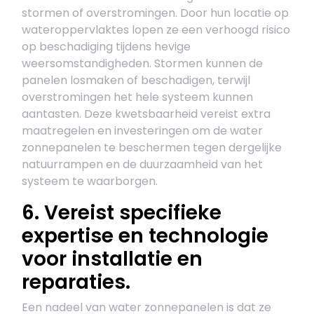
stormen of overstromingen. Door hun locatie op
wateroppervlaktes lopen ze een verhoogd risico
op beschadiging tijdens hevige
weersomstandigheden. Stormen kunnen de
panelen losmaken of beschadigen, terwijl
overstromingen het hele systeem kunnen
aantasten. Deze kwetsbaarheid vereist extra
maatregelen en investeringen om de water
zonnepanelen te beschermen tegen dergelijke
natuurrampen en de duurzaamheid van het
systeem te waarborgen.
6. Vereist specifieke
expertise en technologie
voor installatie en
reparaties.
Een nadeel van water zonnepanelen is dat ze