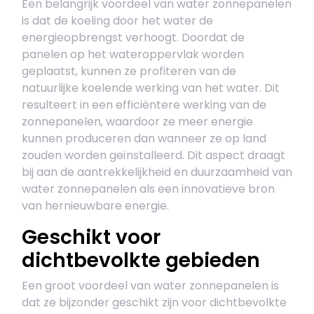
Een belangrijk voordeel van water zonnepanelen
is dat de koeling door het water de
energieopbrengst verhoogt. Doordat de
panelen op het wateroppervlak worden
geplaatst, kunnen ze profiteren van de
natuurlijke koelende werking van het water. Dit
resulteert in een efficiëntere werking van de
zonnepanelen, waardoor ze meer energie
kunnen produceren dan wanneer ze op land
zouden worden geïnstalleerd. Dit aspect draagt
bij aan de aantrekkelijkheid en duurzaamheid van
water zonnepanelen als een innovatieve bron
van hernieuwbare energie.
Geschikt voor
dichtbevolkte gebieden
Een groot voordeel van water zonnepanelen is
dat ze bijzonder geschikt zijn voor dichtbevolkte