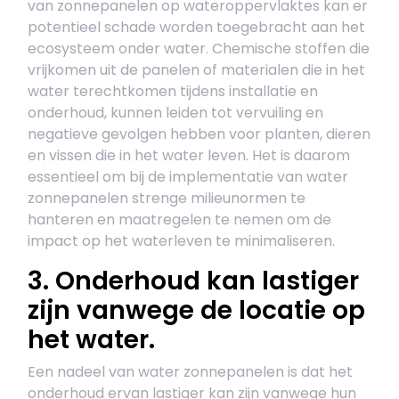
van zonnepanelen op wateroppervlaktes kan er
potentieel schade worden toegebracht aan het
ecosysteem onder water. Chemische stoffen die
vrijkomen uit de panelen of materialen die in het
water terechtkomen tijdens installatie en
onderhoud, kunnen leiden tot vervuiling en
negatieve gevolgen hebben voor planten, dieren
en vissen die in het water leven. Het is daarom
essentieel om bij de implementatie van water
zonnepanelen strenge milieunormen te
hanteren en maatregelen te nemen om de
impact op het waterleven te minimaliseren.
3. Onderhoud kan lastiger
zijn vanwege de locatie op
het water.
Een nadeel van water zonnepanelen is dat het
onderhoud ervan lastiger kan zijn vanwege hun