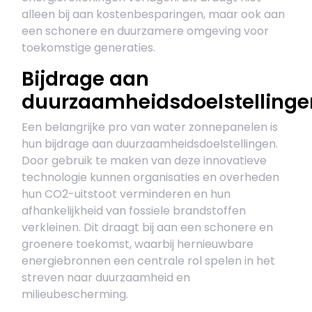
alleen bij aan kostenbesparingen, maar ook aan
een schonere en duurzamere omgeving voor
toekomstige generaties.
Bijdrage aan
duurzaamheidsdoelstellinge
Een belangrijke pro van water zonnepanelen is
hun bijdrage aan duurzaamheidsdoelstellingen.
Door gebruik te maken van deze innovatieve
technologie kunnen organisaties en overheden
hun CO2-uitstoot verminderen en hun
afhankelijkheid van fossiele brandstoffen
verkleinen. Dit draagt bij aan een schonere en
groenere toekomst, waarbij hernieuwbare
energiebronnen een centrale rol spelen in het
streven naar duurzaamheid en
milieubescherming.