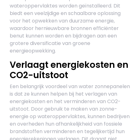
wateroppervlaktes worden geïnstalleerd. Dit
biedt een veelzijdige en schaalbare oplossing
voor het opwekken van duurzame energie,
waardoor hernieuwbare bronnen efficiënter
benut kunnen worden en bijdragen aan een
grotere diversificatie van groene
energieopwekking.
Verlaagt energiekosten en
CO2-uitstoot
Een belangrijk voordeel van water zonnepanelen
is dat ze kunnen helpen bij het verlagen van
energiekosten en het verminderen van CO2-
uitstoot. Door gebruik te maken van zonne-
energie op wateroppervlaktes, kunnen bedrijven
en overheden hun afhankelijkheid van fossiele
brandstoffen verminderen en tegelijkertijd hun
energierekeningen verlagen. Dit draagt niet