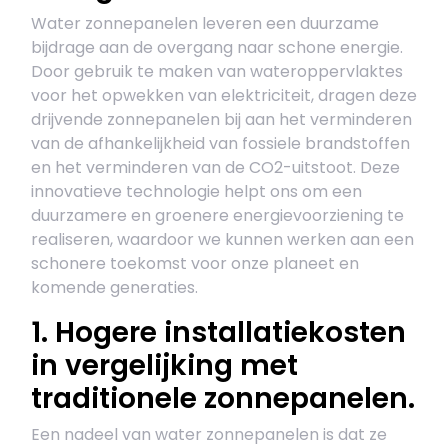
Water zonnepanelen leveren een duurzame
bijdrage aan de overgang naar schone energie.
Door gebruik te maken van wateroppervlaktes
voor het opwekken van elektriciteit, dragen deze
drijvende zonnepanelen bij aan het verminderen
van de afhankelijkheid van fossiele brandstoffen
en het verminderen van de CO2-uitstoot. Deze
innovatieve technologie helpt ons om een
duurzamere en groenere energievoorziening te
realiseren, waardoor we kunnen werken aan een
schonere toekomst voor onze planeet en
komende generaties.
1. Hogere installatiekosten
in vergelijking met
traditionele zonnepanelen.
Een nadeel van water zonnepanelen is dat ze