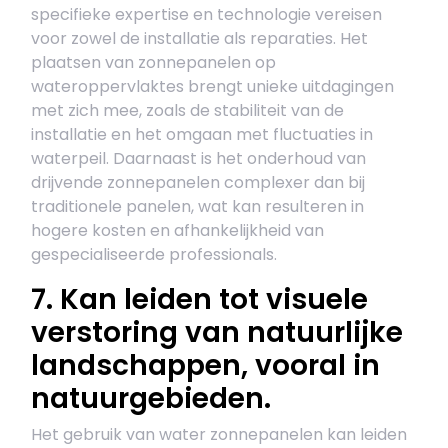
specifieke expertise en technologie vereisen
voor zowel de installatie als reparaties. Het
plaatsen van zonnepanelen op
wateroppervlaktes brengt unieke uitdagingen
met zich mee, zoals de stabiliteit van de
installatie en het omgaan met fluctuaties in
waterpeil. Daarnaast is het onderhoud van
drijvende zonnepanelen complexer dan bij
traditionele panelen, wat kan resulteren in
hogere kosten en afhankelijkheid van
gespecialiseerde professionals.
7. Kan leiden tot visuele
verstoring van natuurlijke
landschappen, vooral in
natuurgebieden.
Het gebruik van water zonnepanelen kan leiden