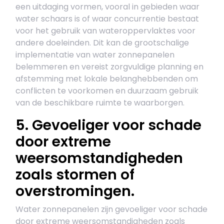
een uitdaging vormen, vooral in gebieden waar
water schaars is of waar concurrentie bestaat
voor het gebruik van wateroppervlaktes voor
andere doeleinden. Dit kan de grootschalige
implementatie van water zonnepanelen
belemmeren en vereist zorgvuldige planning en
afstemming met lokale belanghebbenden om
conflicten te voorkomen en duurzaam gebruik
van de beschikbare ruimte te waarborgen.
5. Gevoeliger voor schade
door extreme
weersomstandigheden
zoals stormen of
overstromingen.
Water zonnepanelen zijn gevoeliger voor schade
door extreme weersomstandigheden zoals