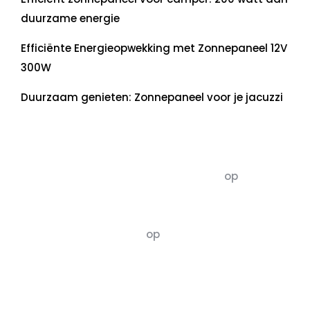
duurzame energie
Efficiënte Energieopwekking met Zonnepaneel 12V
300W
Duurzaam genieten: Zonnepaneel voor je jacuzzi
Recente commentaren
5dagenomdewereldteveranderen
op
De 5 P’s
van Duurzaamheid: Richtlijnen voor een
Evenwichtige Toekomst
Susannah vluchten
op
De 5 P’s van
Duurzaamheid: Richtlijnen voor een
Evenwichtige Toekomst
Archief