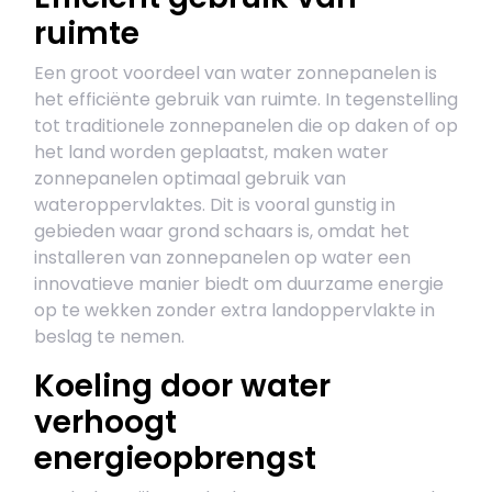
ruimte
Een groot voordeel van water zonnepanelen is
het efficiënte gebruik van ruimte. In tegenstelling
tot traditionele zonnepanelen die op daken of op
het land worden geplaatst, maken water
zonnepanelen optimaal gebruik van
wateroppervlaktes. Dit is vooral gunstig in
gebieden waar grond schaars is, omdat het
installeren van zonnepanelen op water een
innovatieve manier biedt om duurzame energie
op te wekken zonder extra landoppervlakte in
beslag te nemen.
Koeling door water
verhoogt
energieopbrengst