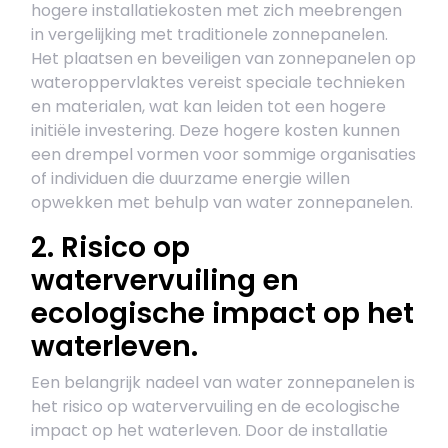
hogere installatiekosten met zich meebrengen
in vergelijking met traditionele zonnepanelen.
Het plaatsen en beveiligen van zonnepanelen op
wateroppervlaktes vereist speciale technieken
en materialen, wat kan leiden tot een hogere
initiële investering. Deze hogere kosten kunnen
een drempel vormen voor sommige organisaties
of individuen die duurzame energie willen
opwekken met behulp van water zonnepanelen.
2. Risico op
watervervuiling en
ecologische impact op het
waterleven.
Een belangrijk nadeel van water zonnepanelen is
het risico op watervervuiling en de ecologische
impact op het waterleven. Door de installatie