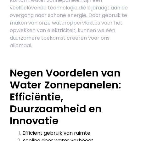
Kortom, water zonnepanelen zijn een
veelbelovende technologie die bijdraagt aan de
overgang naar schone energie. Door gebruik te
maken van onze wateroppervlaktes voor het
opwekken van elektriciteit, kunnen we een
duurzamere toekomst creëren voor ons
allemaal.
Negen Voordelen van
Water Zonnepanelen:
Efficiëntie,
Duurzaamheid en
Innovatie
Efficiënt gebruik van ruimte
Koeling door water verhoogt