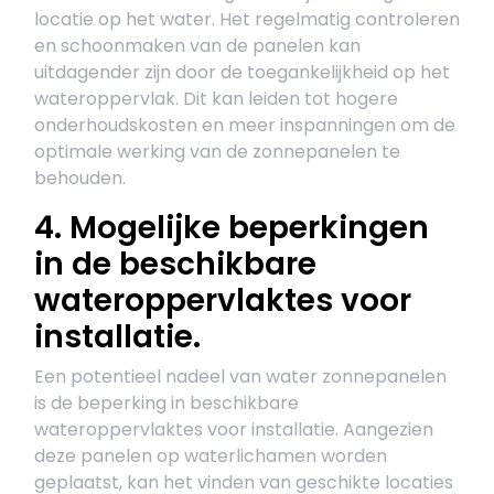
locatie op het water. Het regelmatig controleren
en schoonmaken van de panelen kan
uitdagender zijn door de toegankelijkheid op het
wateroppervlak. Dit kan leiden tot hogere
onderhoudskosten en meer inspanningen om de
optimale werking van de zonnepanelen te
behouden.
4. Mogelijke beperkingen
in de beschikbare
wateroppervlaktes voor
installatie.
Een potentieel nadeel van water zonnepanelen
is de beperking in beschikbare
wateroppervlaktes voor installatie. Aangezien
deze panelen op waterlichamen worden
geplaatst, kan het vinden van geschikte locaties