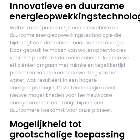
Innovatieve en duurzame
energieopwekkingstechnolo
Water zonnepanelen zijn een innovatieve en
duurzame energieopwekkingstechnologie die
bijdraagt aan de transitie naar schone energie.
Door gebruik te maken van wateroppervlaktes
voor het plaatsen van zonnepanelen, kunnen we
efficiënter omgaan met ruimte en tegelijkertijd
profiteren van de koelende werking van het
water, wat resulteert in een hogere
energieopbrengst. Deze technologie opent
nieuwe mogelijkheden voor hernieuwbare
energiebronnen en draagt bij aan een
duurzamere toekomst voor onze planeet.
Mogelijkheid tot
grootschalige toepassing