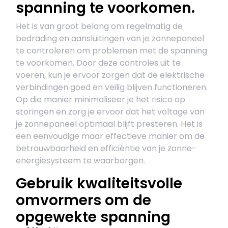
spanning te voorkomen.
Het is van groot belang om regelmatig de
bedrading en aansluitingen van je zonnepaneel
te controleren om problemen met de spanning
te voorkomen. Door deze controles uit te
voeren, kun je ervoor zorgen dat de elektrische
verbindingen goed en veilig blijven functioneren.
Op die manier minimaliseer je het risico op
storingen en zorg je ervoor dat het voltage van
je zonnepaneel optimaal blijft presteren. Het is
een eenvoudige maar effectieve manier om de
betrouwbaarheid en efficiëntie van je zonne-
energiesysteem te waarborgen.
Gebruik kwaliteitsvolle
omvormers om de
opgewekte spanning