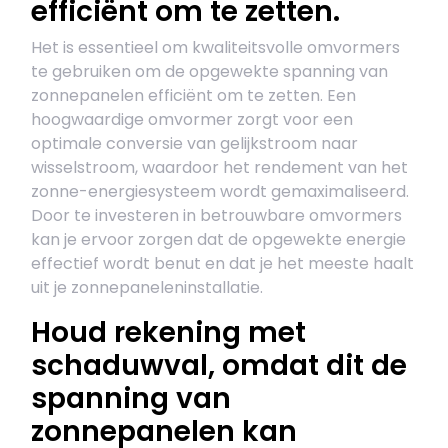
efficiënt om te zetten.
Het is essentieel om kwaliteitsvolle omvormers
te gebruiken om de opgewekte spanning van
zonnepanelen efficiënt om te zetten. Een
hoogwaardige omvormer zorgt voor een
optimale conversie van gelijkstroom naar
wisselstroom, waardoor het rendement van het
zonne-energiesysteem wordt gemaximaliseerd.
Door te investeren in betrouwbare omvormers
kan je ervoor zorgen dat de opgewekte energie
effectief wordt benut en dat je het meeste haalt
uit je zonnepaneleninstallatie.
Houd rekening met
schaduwval, omdat dit de
spanning van
zonnepanelen kan