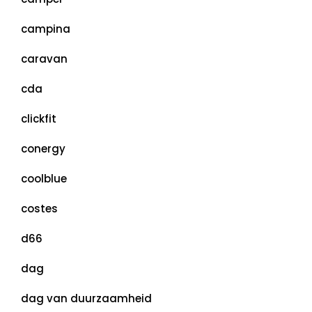
campina
caravan
cda
clickfit
conergy
coolblue
costes
d66
dag
dag van duurzaamheid