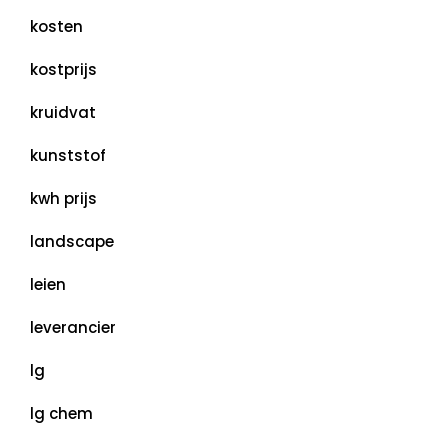
kosten
kostprijs
kruidvat
kunststof
kwh prijs
landscape
leien
leverancier
lg
lg chem