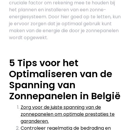
cruciale factor om rekening mee te houden bij
het plannen en installeren van een zonne-
energiesysteem. Door hier goed op te letten, kun
je ervoor zorgen dat je optimaal gebruik kunt
maken van de energie die door je zonnepanelen
wordt opgewekt.
5 Tips voor het
Optimaliseren van de
Spanning van
Zonnepanelen in België
Zorg voor de juiste spanning van de
zonnepanelen om optimale prestaties te
garanderen.
Controleer regelmatig de bedrading en