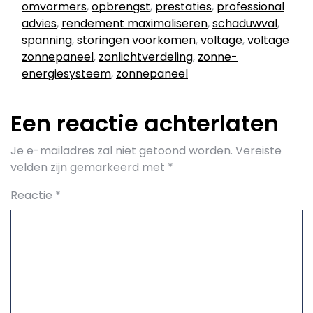
omvormers
,
opbrengst
,
prestaties
,
professional
advies
,
rendement maximaliseren
,
schaduwval
,
spanning
,
storingen voorkomen
,
voltage
,
voltage
zonnepaneel
,
zonlichtverdeling
,
zonne-
energiesysteem
,
zonnepaneel
Een reactie achterlaten
Je e-mailadres zal niet getoond worden.
Vereiste
velden zijn gemarkeerd met
*
Reactie
*