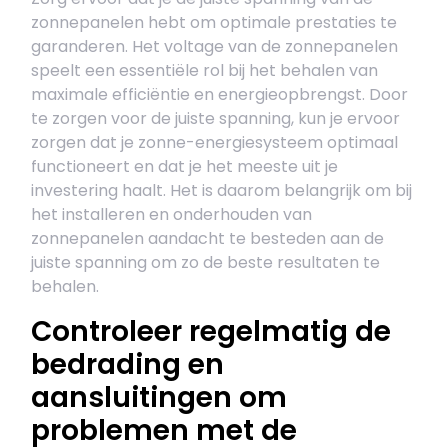
zonnepanelen hebt om optimale prestaties te
garanderen. Het voltage van de zonnepanelen
speelt een essentiële rol bij het behalen van
maximale efficiëntie en energieopbrengst. Door
te zorgen voor de juiste spanning, kun je ervoor
zorgen dat je zonne-energiesysteem optimaal
functioneert en dat je het meeste uit je
investering haalt. Het is daarom belangrijk om bij
het installeren en onderhouden van
zonnepanelen aandacht te besteden aan de
juiste spanning om zo de beste resultaten te
behalen.
Controleer regelmatig de
bedrading en
aansluitingen om
problemen met de