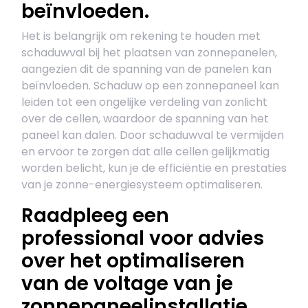
beïnvloeden.
Het is belangrijk om rekening te houden met
schaduwval bij het plaatsen van zonnepanelen,
aangezien dit de spanning van de panelen kan
beïnvloeden. Schaduw op een zonnepaneel kan
leiden tot een ongelijke verdeling van zonlicht
over de cellen, waardoor de spanning van het
paneel kan dalen. Door schaduwval te vermijden
en ervoor te zorgen dat alle cellen gelijkmatig
worden belicht, kun je de efficiëntie en prestaties
van je zonne-energiesysteem optimaliseren.
Raadpleeg een
professional voor advies
over het optimaliseren
van de voltage van je
zonnepaneelinstallatie.