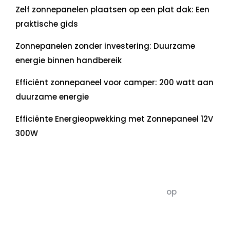
Zelf zonnepanelen plaatsen op een plat dak: Een
praktische gids
Zonnepanelen zonder investering: Duurzame
energie binnen handbereik
Efficiënt zonnepaneel voor camper: 200 watt aan
duurzame energie
Efficiënte Energieopwekking met Zonnepaneel 12V
300W
Recente commentaren
5dagenomdewereldteveranderen
op
De 5 P’s
van Duurzaamheid: Richtlijnen voor een
Evenwichtige Toekomst