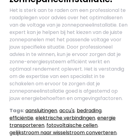
Het is sterk aan te raden om een professional te
raadplegen voor advies over het optimaliseren
van de voltage van je zonnepaneelinstallatie. Een
expert kan je helpen bij het kiezen van de juiste
zonnepanelen met het passende voltage voor
jouw specifieke situatie. Door professioneel
advies in te winnen, kun je ervoor zorgen dat je
zonne-energiesysteem efficiënt werkt en
optimaal rendement oplevert. Het is verstandig
om de expertise van een specialist in te
schakelen om ervoor te zorgen dat je
zonnepaneelinstallatie goed is afgestemd op
jouw energiebehoeften en omgevingsfactoren.
Tags:
aansluitingen
,
accu's
,
bedrading
,
efficiëntie
,
elektrische verbindingen
,
energie
transporteren
,
fotovoltaïsche cellen
,
gelijkstroom naar wisselstroom converteren
,