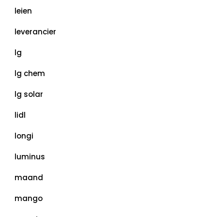
leien
leverancier
lg
lg chem
lg solar
lidl
longi
luminus
maand
mango