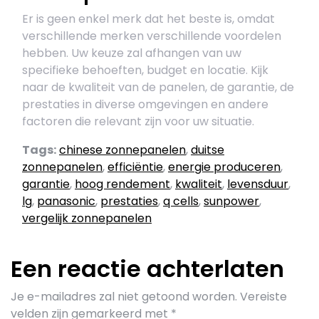
Er is geen enkel merk dat het beste is, omdat
verschillende merken verschillende voordelen
hebben. Uw keuze zal afhangen van uw
specifieke behoeften, budget en locatie. Kijk
naar de kwaliteit van de panelen, de garantie, de
prestaties in diverse omgevingen en andere
factoren die relevant zijn voor uw situatie.
Tags:
chinese zonnepanelen
,
duitse
zonnepanelen
,
efficiëntie
,
energie produceren
,
garantie
,
hoog rendement
,
kwaliteit
,
levensduur
,
lg
,
panasonic
,
prestaties
,
q cells
,
sunpower
,
vergelijk zonnepanelen
Een reactie achterlaten
Je e-mailadres zal niet getoond worden.
Vereiste
velden zijn gemarkeerd met
*