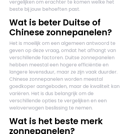
vergelijken om erachter te komen welke het
beste bij jouw behoeften past.
Wat is beter Duitse of
Chinese zonnepanelen?
Het is moeilijk om een algemeen antwoord te
geven op deze vraag, omdat het afhangt van
verschillende factoren. Duitse zonnepanelen
hebben meestal een hogere efficiëntie en
langere levensduur, maar ze zijn vaak duurder.
Chinese zonnepanelen worden meestal
goedkoper aangeboden, maar de kwaliteit kan
variëren. Het is dus belangrijk om de
verschillende opties te vergelijken en een
weloverwogen beslissing te nemen.
Wat is het beste merk
zonnepanelen?