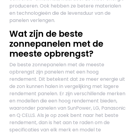
produceren. Ook hebben ze betere materialen
en technologieën die de levensduur van de
panelen verlengen.
Wat zijn de beste
zonnepanelen met de
meeste opbrengst?
De beste zonnepanelen met de meeste
opbrengst zijn panelen met een hoog
rendement. Dit betekent dat ze meer energie uit
de zon kunnen halen in vergelijking met lagere
rendement panelen. Er zijn verschillende merken
en modellen die een hoog rendement bieden,
waaronder panelen van SunPower, LG, Panasonic
en Q CELLS. Als je op zoek bent naar het beste
rendement, dan is het aan te raden om de
specificaties van elk merk en model te