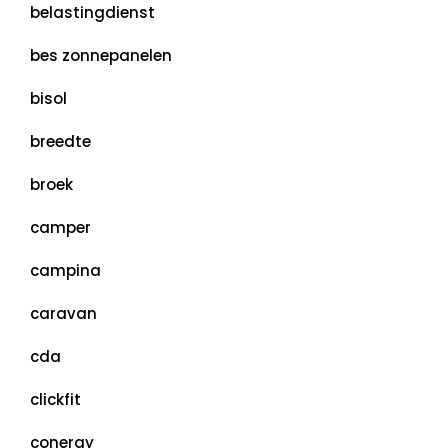
belastingdienst
bes zonnepanelen
bisol
breedte
broek
camper
campina
caravan
cda
clickfit
conergy