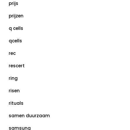
prijs
prijzen
q cells
qcells
rec
rescert
ring
risen
rituals
samen duurzaam
samsung