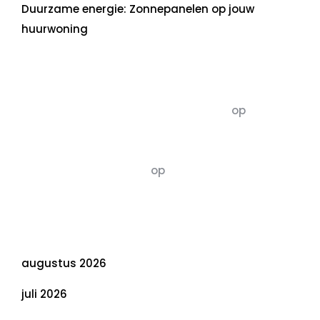
Duurzame energie: Zonnepanelen op jouw
huurwoning
Recente commentaren
5dagenomdewereldteveranderen
op
De 5 P’s
van Duurzaamheid: Richtlijnen voor een
Evenwichtige Toekomst
Susannah vluchten
op
De 5 P’s van
Duurzaamheid: Richtlijnen voor een
Evenwichtige Toekomst
Archief
augustus 2026
juli 2026