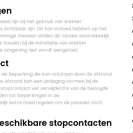
gen
el zijn bij het gebruik van stekker
zichtbaar zijn. Dit kan invloed hebben op het
ommige mensen vinden dit minder aantrekkelijk.
e houden bij de installatie van stekker
e omgeving niet wordt aangetast.
ct
 de beperking die kan ontstaan door de afstand
ze afstand kan een uitdaging vormen bij de
t stopcontact ver verwijderd is van de beoogde
iden tot beperkingen in de
gelijk extra maatregelen om de panelen toch
beschikbare stopcontacten