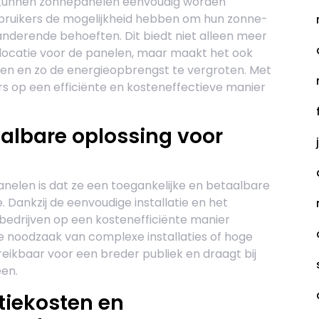
m kunnen zonnepanelen eenvoudig worden
bruikers de mogelijkheid hebben om hun zonne-
nderende behoeften. Dit biedt niet alleen meer
e locatie voor de panelen, maar maakt het ook
den en zo de energieopbrengst te vergroten. Met
 op een efficiënte en kosteneffectieve manier
albare oplossing voor
nelen is dat ze een toegankelijke en betaalbare
 Dankzij de eenvoudige installatie en het
edrijven op een kostenefficiënte manier
e noodzaak van complexe installaties of hoge
eikbaar voor een breder publiek en draagt bij
en.
atiekosten en