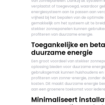
van zonnepanelen. Dankzij dit systee
verplaatst of toegevoegd, waardoor ge
energiesysteem aan te passen aan vera
vrijheid bij het bepalen van de optimal
gemakkelijk om het systeem uit te brei
stekker zonnepanelen kunnen gebruikers
profiteren van duurzame energie.
Toegankelijke en beta
duurzame energie
Een groot voordeel van stekker zonnepa
oplossing bieden voor duurzame energie.
gebruiksgemak kunnen huishoudens en b
profiteren van zonne-energie, zonder d
kosten. Dit maakt duurzame energie ber
aan een groenere toekomst voor iedere
Minimaliseert install