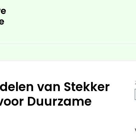
e
e
delen van Stekker
voor Duurzame
L