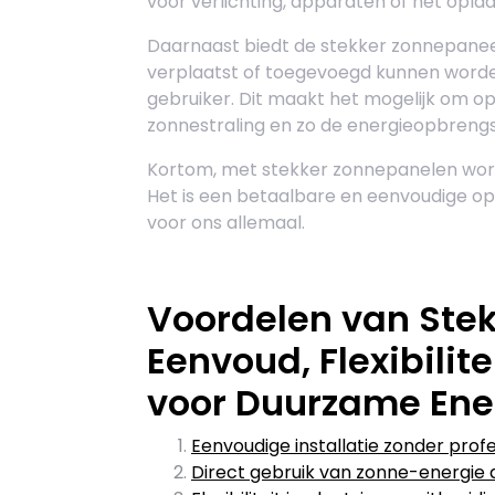
voor verlichting, apparaten of het opl
Daarnaast biedt de stekker zonnepaneel 
verplaatst of toegevoegd kunnen worde
gebruiker. Dit maakt het mogelijk om o
zonnestraling en zo de energieopbrengs
Kortom, met stekker zonnepanelen word
Het is een betaalbare en eenvoudige op
voor ons allemaal.
Voordelen van Ste
Eenvoud, Flexibilit
voor Duurzame Ene
Eenvoudige installatie zonder prof
Direct gebruik van zonne-energie 