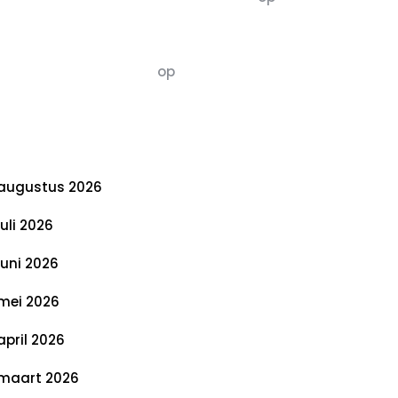
De 5 P’s van Duurzaamheid: Richtlijnen
voor een Evenwichtige Toekomst
Susannah vluchten
op
De 5 P’s van
Duurzaamheid: Richtlijnen voor een
Evenwichtige Toekomst
rchief
augustus 2026
juli 2026
juni 2026
mei 2026
april 2026
maart 2026