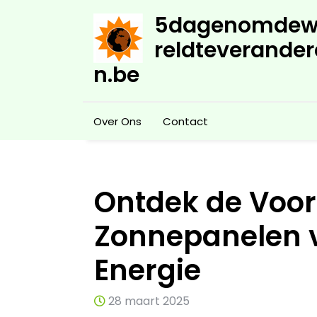
Skip
5dagenomdew
to
content
reldteverander
n.be
Over Ons
Contact
Ontdek de Voor
Zonnepanelen 
Energie
28 maart 2025