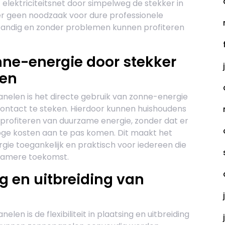
elektriciteitsnet door simpelweg de stekker in
 er geen noodzaak voor dure professionele
fstandig en zonder problemen kunnen profiteren
nne-energie door stekker
ken
nelen is het directe gebruik van zonne-energie
ontact te steken. Hierdoor kunnen huishoudens
profiteren van duurzame energie, zonder dat er
hoge kosten aan te pas komen. Dit maakt het
e toegankelijk en praktisch voor iedereen die
rzamere toekomst.
ing en uitbreiding van
en is de flexibiliteit in plaatsing en uitbreiding