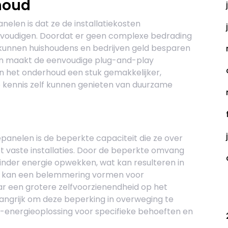
houd
elen is dat ze de installatiekosten
nvoudigen. Doordat er geen complexe bedrading
n, kunnen huishoudens en bedrijven geld besparen
dien maakt de eenvoudige plug-and-play
en het onderhoud een stuk gemakkelijker,
 kennis zelf kunnen genieten van duurzame
panelen is de beperkte capaciteit die ze over
t vaste installaties. Door de beperkte omvang
nder energie opwekken, wat kan resulteren in
it kan een belemmering vormen voor
ar een grotere zelfvoorzienendheid op het
C
langrijk om deze beperking in overweging te
e-energieoplossing voor specifieke behoeften en