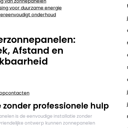
iding van zonnepanelen
sing voor duurzame energie
n vereenvoudigt onderhoud
erzonnepanelen:
ek, Afstand en
ikbaarheid
stopcontacten
e zonder professionele hulp
elen is de eenvoudige installatie zonder
ksvriendelijke ontwerp kunnen zonnepanelen