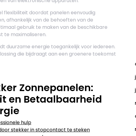
aden van elektronische apparaten.
flexibiliteit doordat panelen eenvoudig
n, afhankelijk van de behoeften van de
ptimaal gebruik te maken van de beschikbare
t te maximaliseren.
t duurzame energie toegankelijk voor iedereen.
A
lossing die bijdraagt aan een groenere toekomst
kker Zonnepanelen:
eit en Betaalbaarheid
rgie
essionele hulp
door stekker in stopcontact te steken