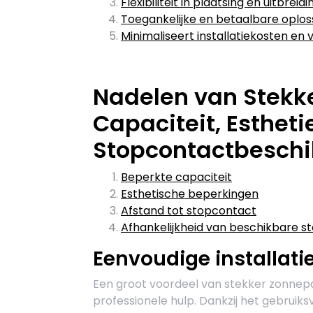
Flexibiliteit in plaatsing en uitbre
Toegankelijke en betaalbare oplos
Minimaliseert installatiekosten e
Nadelen van Stekk
Capaciteit, Estheti
Stopcontactbesch
Beperkte capaciteit
Esthetische beperkingen
Afstand tot stopcontact
Afhankelijkheid van beschikbare 
Eenvoudige installati
Een groot voordeel van stekker zonnepan
professionele hulp. Dankzij het gebrui