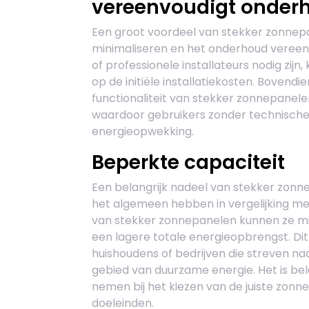
vereenvoudigt onder
Een groot voordeel van stekker zonnepan
minimaliseren en het onderhoud veree
of professionele installateurs nodig zij
op de initiële installatiekosten. Boven
functionaliteit van stekker zonnepanel
waardoor gebruikers zonder technische
energieopwekking.
Beperkte capaciteit
Een belangrijk nadeel van stekker zonne
het algemeen hebben in vergelijking me
van stekker zonnepanelen kunnen ze mi
een lagere totale energieopbrengst. D
huishoudens of bedrijven die streven na
gebied van duurzame energie. Het is be
nemen bij het kiezen van de juiste zonn
doeleinden.