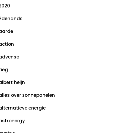
2020
2dehands
aarde
action
advenso
aeg
albert heijn
alles over zonnepanelen
alternatieve energie
astronergy