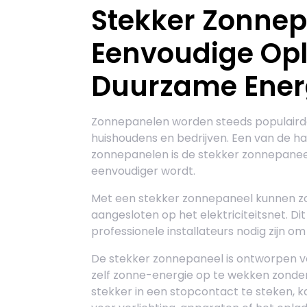
Stekker Zonnep
Eenvoudige Opl
Duurzame Ener
Zonnepanelen worden steeds populairde
huishoudens en bedrijven. Een van de ha
zonnepanelen is de stekker zonnepaneel
eenvoudiger wordt.
Met een stekker zonnepaneel kunnen z
aangesloten op het elektriciteitsnet. D
professionele installateurs nodig zijn o
De stekker zonnepaneel is ontworpen 
zelf zonne-energie op te wekken zonder
stekker in een stopcontact te steken, 