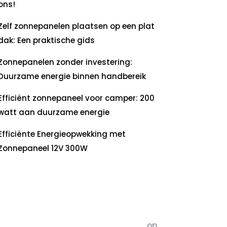
ons!
Zelf zonnepanelen plaatsen op een plat
dak: Een praktische gids
Zonnepanelen zonder investering:
Duurzame energie binnen handbereik
Efficiënt zonnepaneel voor camper: 200
watt aan duurzame energie
Efficiënte Energieopwekking met
Zonnepaneel 12V 300W
ecente
commentaren
5dagenomdewereldteveranderen
op