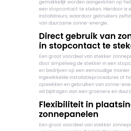
gemakkelijk worden aangesloten op het 
een stopcontact te steken. Hierdoor is
installateurs, waardoor gebruikers zel
van duurzame zonne-energie.
Direct gebruik van zo
in stopcontact te ste
Een groot voordeel van stekker zonnepa
door simpelweg de stekker in een stopc
en bedrijven op een eenvoudige manier 
ingewikkelde installatieprocedures of 
opwekken en gebruiken van zonne-energi
wil bijdragen aan een groenere en duu
Flexibiliteit in plaats
zonnepanelen
Een groot voordeel van stekker zonnepanel