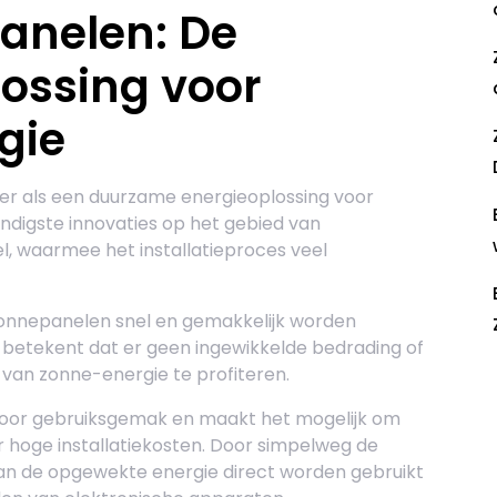
anelen: De
ossing voor
gie
r als een duurzame energieoplossing voor
ndigste innovaties op het gebied van
, waarmee het installatieproces veel
onnepanelen snel en gemakkelijk worden
it betekent dat er geen ingewikkelde bedrading of
m van zonne-energie te profiteren.
R
voor gebruiksgemak en maakt het mogelijk om
 hoge installatiekosten. Door simpelweg de
kan de opgewekte energie direct worden gebruikt