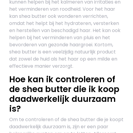
kunnen helpen bij het kalmeren van irritaties en
het verminderen van roodheid. Voor het haar
kan shea butter ook wonderen verrichten,
omdat het helpt bij het hydrateren, versterken
en herstellen van beschadigd haar. Het kan ook
helpen bij het verminderen van pluis en het
bevorderen van gezonde haargroei. Kortom,
shea butter is een veelzijdig natuurlijk product
dat zowel de huid als het haar op een milde en
effectieve manier verzorgt.
Hoe kan ik controleren of
de shea butter die ik koop
daadwerkelijk duurzaam
is?
Om te controleren of de shea butter die je koopt
daadwerkelijk duurzaam is, zijn er een paar