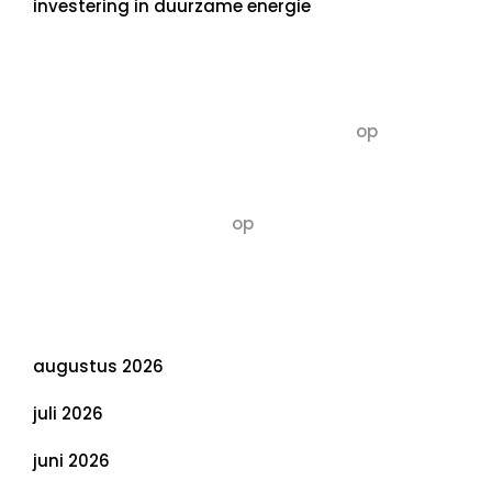
investering in duurzame energie
Recente commentaren
5dagenomdewereldteveranderen
op
De 5 P’s
van Duurzaamheid: Richtlijnen voor een
Evenwichtige Toekomst
Susannah vluchten
op
De 5 P’s van
Duurzaamheid: Richtlijnen voor een
Evenwichtige Toekomst
Archief
augustus 2026
juli 2026
juni 2026