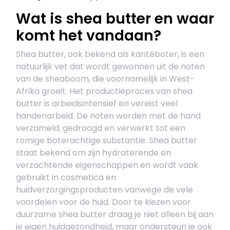
Wat is shea butter en waar
komt het vandaan?
Shea butter, ook bekend als karitéboter, is een
natuurlijk vet dat wordt gewonnen uit de noten
van de sheaboom, die voornamelijk in West-
Afrika groeit. Het productieproces van shea
butter is arbeidsintensief en vereist veel
handenarbeid. De noten worden met de hand
verzameld, gedroogd en verwerkt tot een
romige boterachtige substantie. Shea butter
staat bekend om zijn hydraterende en
verzachtende eigenschappen en wordt vaak
gebruikt in cosmetica en
huidverzorgingsproducten vanwege de vele
voordelen voor de huid. Door te kiezen voor
duurzame shea butter draag je niet alleen bij aan
je eigen huidgezondheid, maar ondersteun je ook