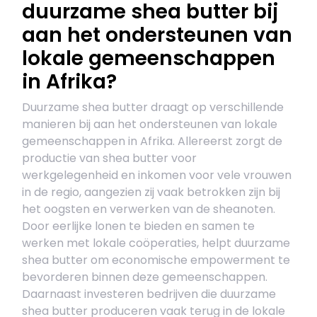
duurzame shea butter bij
aan het ondersteunen van
lokale gemeenschappen
in Afrika?
Duurzame shea butter draagt op verschillende
manieren bij aan het ondersteunen van lokale
gemeenschappen in Afrika. Allereerst zorgt de
productie van shea butter voor
werkgelegenheid en inkomen voor vele vrouwen
in de regio, aangezien zij vaak betrokken zijn bij
het oogsten en verwerken van de sheanoten.
Door eerlijke lonen te bieden en samen te
werken met lokale coöperaties, helpt duurzame
shea butter om economische empowerment te
bevorderen binnen deze gemeenschappen.
Daarnaast investeren bedrijven die duurzame
shea butter produceren vaak terug in de lokale