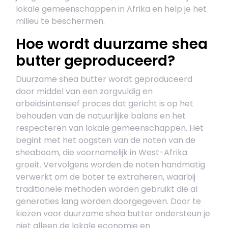
lokale gemeenschappen in Afrika en help je het
milieu te beschermen.
Hoe wordt duurzame shea
butter geproduceerd?
Duurzame shea butter wordt geproduceerd
door middel van een zorgvuldig en
arbeidsintensief proces dat gericht is op het
behouden van de natuurlijke balans en het
respecteren van lokale gemeenschappen. Het
begint met het oogsten van de noten van de
sheaboom, die voornamelijk in West-Afrika
groeit. Vervolgens worden de noten handmatig
verwerkt om de boter te extraheren, waarbij
traditionele methoden worden gebruikt die al
generaties lang worden doorgegeven. Door te
kiezen voor duurzame shea butter ondersteun je
niet alleen de lokale economie en