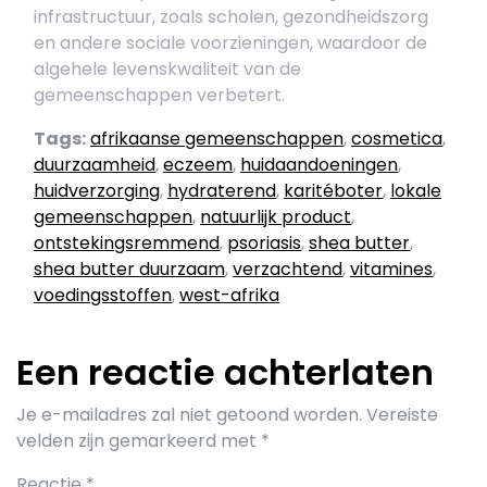
infrastructuur, zoals scholen, gezondheidszorg
en andere sociale voorzieningen, waardoor de
algehele levenskwaliteit van de
gemeenschappen verbetert.
Tags:
afrikaanse gemeenschappen
,
cosmetica
,
duurzaamheid
,
eczeem
,
huidaandoeningen
,
huidverzorging
,
hydraterend
,
karitéboter
,
lokale
gemeenschappen
,
natuurlijk product
,
ontstekingsremmend
,
psoriasis
,
shea butter
,
shea butter duurzaam
,
verzachtend
,
vitamines
,
voedingsstoffen
,
west-afrika
Een reactie achterlaten
Je e-mailadres zal niet getoond worden.
Vereiste
velden zijn gemarkeerd met
*
Reactie
*