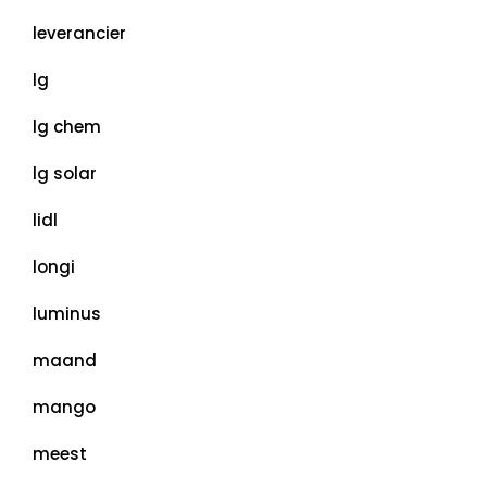
leverancier
lg
lg chem
lg solar
lidl
longi
luminus
maand
mango
meest