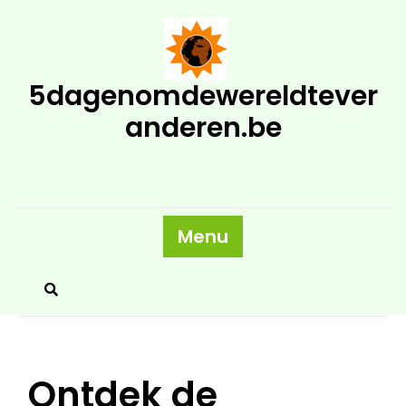
Skip
to
content
5dagenomdewereldtever
anderen.be
Menu
Ontdek de