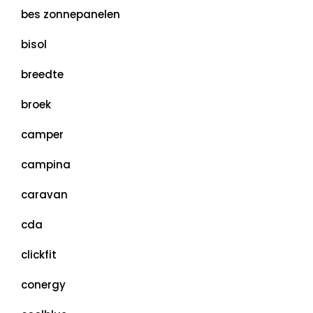
bes zonnepanelen
bisol
breedte
broek
camper
campina
caravan
cda
clickfit
conergy