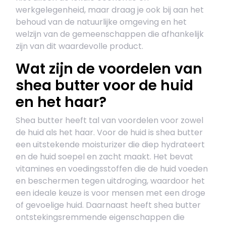
werkgelegenheid, maar draag je ook bij aan het
behoud van de natuurlijke omgeving en het
welzijn van de gemeenschappen die afhankelijk
zijn van dit waardevolle product.
Wat zijn de voordelen van
shea butter voor de huid
en het haar?
Shea butter heeft tal van voordelen voor zowel
de huid als het haar. Voor de huid is shea butter
een uitstekende moisturizer die diep hydrateert
en de huid soepel en zacht maakt. Het bevat
vitamines en voedingsstoffen die de huid voeden
en beschermen tegen uitdroging, waardoor het
een ideale keuze is voor mensen met een droge
of gevoelige huid. Daarnaast heeft shea butter
ontstekingsremmende eigenschappen die