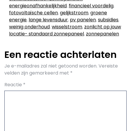
energieonafhankelijkheid
,
financieel voordelig
,
fotovoltaïsche cellen
,
gelijkstroom
,
groene
energie
,
lange levensduur
,
pv panelen
,
subsidies
,
weinig onderhoud
,
wisselstroom
,
zonlicht op jouw
locatie- standaard zonnepaneel
,
zonnepanelen
Een reactie achterlaten
Je e-mailadres zal niet getoond worden.
Vereiste
velden zijn gemarkeerd met
*
Reactie
*