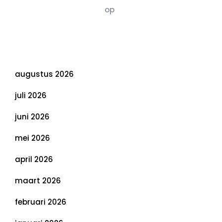
Susannah vluchten
op
De 5 P’s van
Duurzaamheid: Richtlijnen voor een
Evenwichtige Toekomst
Archief
augustus 2026
juli 2026
juni 2026
mei 2026
april 2026
maart 2026
februari 2026