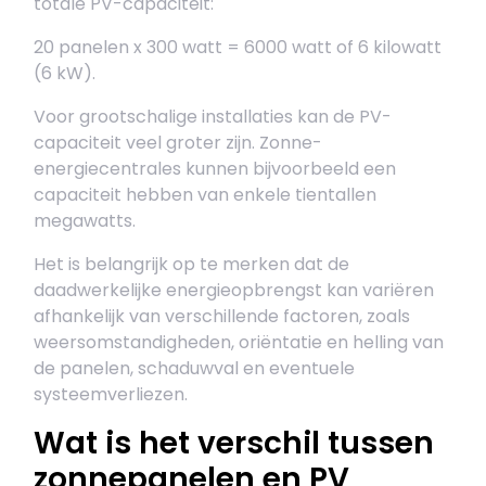
totale PV-capaciteit:
20 panelen x 300 watt = 6000 watt of 6 kilowatt
(6 kW).
Voor grootschalige installaties kan de PV-
capaciteit veel groter zijn. Zonne-
energiecentrales kunnen bijvoorbeeld een
capaciteit hebben van enkele tientallen
megawatts.
Het is belangrijk op te merken dat de
daadwerkelijke energieopbrengst kan variëren
afhankelijk van verschillende factoren, zoals
weersomstandigheden, oriëntatie en helling van
de panelen, schaduwval en eventuele
systeemverliezen.
Wat is het verschil tussen
zonnepanelen en PV