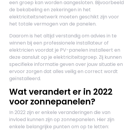
een groep kan worden aangesloten. Bijvoorbeeld
de bekabeling en zekeringen in het
elektriciteitsnetwerk moeten geschikt zijn voor
het totale vermogen van de panelen.
Daarom is het altijd verstandig om advies in te
winnen bij een professionele installateur of
elektricien voordat je PV-panelen installeert en
deze aansluit op je elektriciteitsgroep. Zij kunnen
specifieke informatie geven over jouw situatie en
ervoor zorgen dat alles veilig en correct wordt
geïnstalleerd.
Wat verandert er in 2022
voor zonnepanelen?
In 2022 zijn er enkele veranderingen die van
invloed kunnen zijn op zonnepanelen. Hier zijn
enkele belangrijke punten om op te letten: