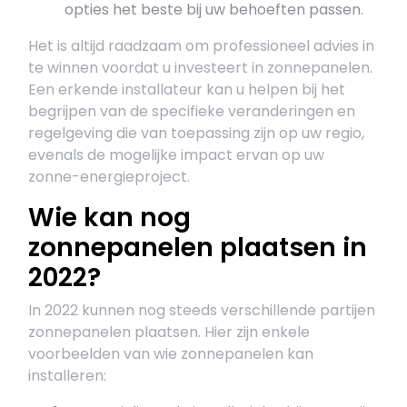
opties het beste bij uw behoeften passen.
Het is altijd raadzaam om professioneel advies in
te winnen voordat u investeert in zonnepanelen.
Een erkende installateur kan u helpen bij het
begrijpen van de specifieke veranderingen en
regelgeving die van toepassing zijn op uw regio,
evenals de mogelijke impact ervan op uw
zonne-energieproject.
Wie kan nog
zonnepanelen plaatsen in
2022?
In 2022 kunnen nog steeds verschillende partijen
zonnepanelen plaatsen. Hier zijn enkele
voorbeelden van wie zonnepanelen kan
installeren: