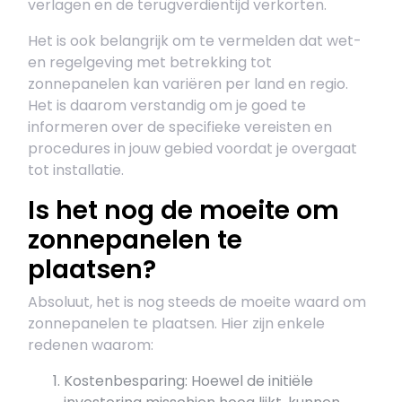
verlagen en de terugverdientijd verkorten.
Het is ook belangrijk om te vermelden dat wet-
en regelgeving met betrekking tot
zonnepanelen kan variëren per land en regio.
Het is daarom verstandig om je goed te
informeren over de specifieke vereisten en
procedures in jouw gebied voordat je overgaat
tot installatie.
Is het nog de moeite om
zonnepanelen te
plaatsen?
Absoluut, het is nog steeds de moeite waard om
zonnepanelen te plaatsen. Hier zijn enkele
redenen waarom:
Kostenbesparing: Hoewel de initiële