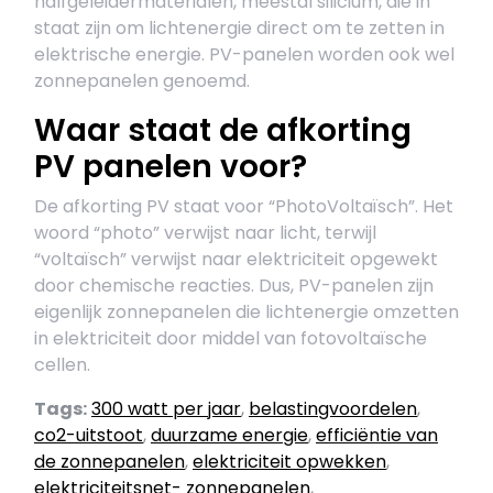
halfgeleidermaterialen, meestal silicium, die in
staat zijn om lichtenergie direct om te zetten in
elektrische energie. PV-panelen worden ook wel
zonnepanelen genoemd.
Waar staat de afkorting
PV panelen voor?
De afkorting PV staat voor “PhotoVoltaïsch”. Het
woord “photo” verwijst naar licht, terwijl
“voltaïsch” verwijst naar elektriciteit opgewekt
door chemische reacties. Dus, PV-panelen zijn
eigenlijk zonnepanelen die lichtenergie omzetten
in elektriciteit door middel van fotovoltaïsche
cellen.
Tags:
300 watt per jaar
,
belastingvoordelen
,
co2-uitstoot
,
duurzame energie
,
efficiëntie van
de zonnepanelen
,
elektriciteit opwekken
,
elektriciteitsnet- zonnepanelen
,