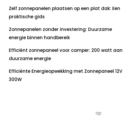
Zelf zonnepanelen plaatsen op een plat dak: Een
praktische gids
Zonnepanelen zonder investering: Duurzame
energie binnen handbereik
Efficiënt zonnepaneel voor camper: 200 watt aan
duurzame energie
Efficiënte Energieopwekking met Zonnepaneel 12V
300W
Recente commentaren
5dagenomdewereldteveranderen
op
De 5 P’s
van Duurzaamheid: Richtlijnen voor een
Evenwichtige Toekomst