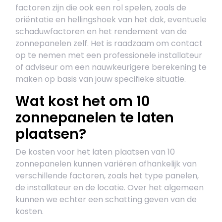
factoren zijn die ook een rol spelen, zoals de
oriëntatie en hellingshoek van het dak, eventuele
schaduwfactoren en het rendement van de
zonnepanelen zelf. Het is raadzaam om contact
op te nemen met een professionele installateur
of adviseur om een nauwkeurigere berekening te
maken op basis van jouw specifieke situatie.
Wat kost het om 10
zonnepanelen te laten
plaatsen?
De kosten voor het laten plaatsen van 10
zonnepanelen kunnen variëren afhankelijk van
verschillende factoren, zoals het type panelen,
de installateur en de locatie. Over het algemeen
kunnen we echter een schatting geven van de
kosten.