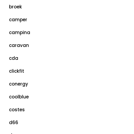
broek
camper
campina
caravan
cda
clickfit
conergy
coolblue
costes
d66