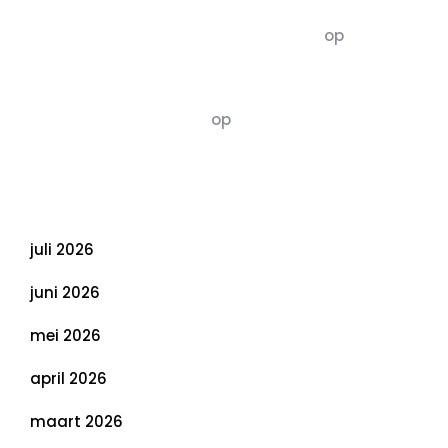
5dagenomdewereldteveranderen
op
De 5 P’s
van Duurzaamheid: Richtlijnen voor een
Evenwichtige Toekomst
Susannah vluchten
op
De 5 P’s van
Duurzaamheid: Richtlijnen voor een
Evenwichtige Toekomst
Archief
juli 2026
juni 2026
mei 2026
april 2026
maart 2026