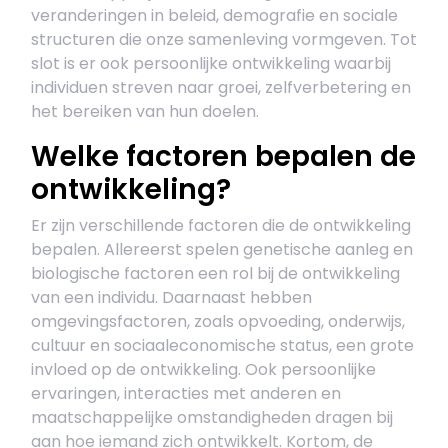
veranderingen in beleid, demografie en sociale
structuren die onze samenleving vormgeven. Tot
slot is er ook persoonlijke ontwikkeling waarbij
individuen streven naar groei, zelfverbetering en
het bereiken van hun doelen.
Welke factoren bepalen de
ontwikkeling?
Er zijn verschillende factoren die de ontwikkeling
bepalen. Allereerst spelen genetische aanleg en
biologische factoren een rol bij de ontwikkeling
van een individu. Daarnaast hebben
omgevingsfactoren, zoals opvoeding, onderwijs,
cultuur en sociaaleconomische status, een grote
invloed op de ontwikkeling. Ook persoonlijke
ervaringen, interacties met anderen en
maatschappelijke omstandigheden dragen bij
aan hoe iemand zich ontwikkelt. Kortom, de