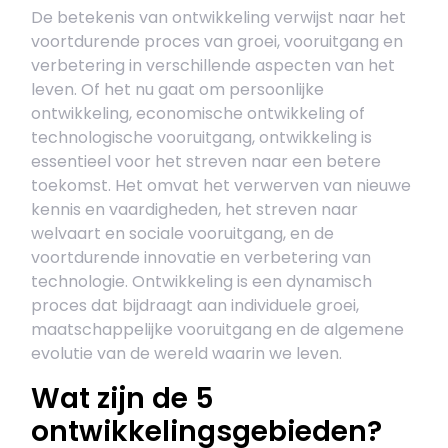
De betekenis van ontwikkeling verwijst naar het
voortdurende proces van groei, vooruitgang en
verbetering in verschillende aspecten van het
leven. Of het nu gaat om persoonlijke
ontwikkeling, economische ontwikkeling of
technologische vooruitgang, ontwikkeling is
essentieel voor het streven naar een betere
toekomst. Het omvat het verwerven van nieuwe
kennis en vaardigheden, het streven naar
welvaart en sociale vooruitgang, en de
voortdurende innovatie en verbetering van
technologie. Ontwikkeling is een dynamisch
proces dat bijdraagt aan individuele groei,
maatschappelijke vooruitgang en de algemene
evolutie van de wereld waarin we leven.
Wat zijn de 5
ontwikkelingsgebieden?