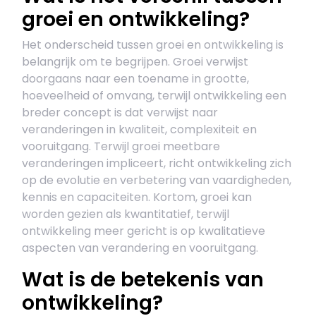
groei en ontwikkeling?
Het onderscheid tussen groei en ontwikkeling is
belangrijk om te begrijpen. Groei verwijst
doorgaans naar een toename in grootte,
hoeveelheid of omvang, terwijl ontwikkeling een
breder concept is dat verwijst naar
veranderingen in kwaliteit, complexiteit en
vooruitgang. Terwijl groei meetbare
veranderingen impliceert, richt ontwikkeling zich
op de evolutie en verbetering van vaardigheden,
kennis en capaciteiten. Kortom, groei kan
worden gezien als kwantitatief, terwijl
ontwikkeling meer gericht is op kwalitatieve
aspecten van verandering en vooruitgang.
Wat is de betekenis van
ontwikkeling?