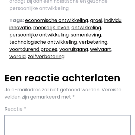
draagt bij aan een holistische en gezonde
persoonlijke ontwikkeling.
Tags:
economische ontwikkeling
,
groei
,
individu
,
innovatie
,
menselijk leven
,
ontwikkeling
,
persoonlijke ontwikkeling
,
samenleving
,
technologische ontwikkeling
,
verbetering
,
voortdurend proces
,
vooruitgang
,
welvaart
,
wereld
,
zelfverbetering
Een reactie achterlaten
Je e-mailadres zal niet getoond worden.
Vereiste
velden zijn gemarkeerd met
*
Reactie
*