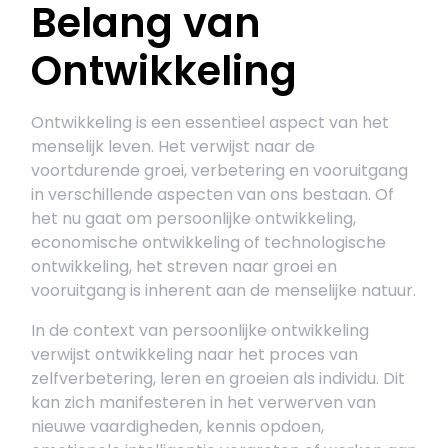
Belang van
Ontwikkeling
Ontwikkeling is een essentieel aspect van het
menselijk leven. Het verwijst naar de
voortdurende groei, verbetering en vooruitgang
in verschillende aspecten van ons bestaan. Of
het nu gaat om persoonlijke ontwikkeling,
economische ontwikkeling of technologische
ontwikkeling, het streven naar groei en
vooruitgang is inherent aan de menselijke natuur.
In de context van persoonlijke ontwikkeling
verwijst ontwikkeling naar het proces van
zelfverbetering, leren en groeien als individu. Dit
kan zich manifesteren in het verwerven van
nieuwe vaardigheden, kennis opdoen,