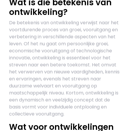
Wat is die betekenis van
ontwikkeling?
De betekenis van ontwikkeling verwijst naar het
voortdurende proces van groei, vooruitgang en
verbetering in verschillende aspecten van het
leven. Of het nu gaat om persoonlijke groei,
economische vooruitgang of technologische
innovatie, ontwikkeling is essentieel voor het
streven naar een betere toekomst. Het omvat
het verwerven van nieuwe vaardigheden, kennis
en ervaringen, evenals het streven naar
duurzame welvaart en vooruitgang op
maatschappelijk niveau. Kortom, ontwikkeling is
een dynamisch en veelzijdig concept dat de
basis vormt voor individuele ontplooiing en
collectieve vooruitgang.
Wat voor ontwikkelingen