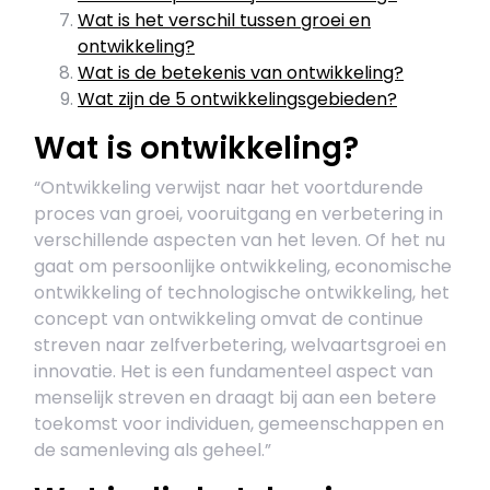
Wat is het verschil tussen groei en
ontwikkeling?
Wat is de betekenis van ontwikkeling?
Wat zijn de 5 ontwikkelingsgebieden?
Wat is ontwikkeling?
“Ontwikkeling verwijst naar het voortdurende
proces van groei, vooruitgang en verbetering in
verschillende aspecten van het leven. Of het nu
gaat om persoonlijke ontwikkeling, economische
ontwikkeling of technologische ontwikkeling, het
concept van ontwikkeling omvat de continue
streven naar zelfverbetering, welvaartsgroei en
innovatie. Het is een fundamenteel aspect van
menselijk streven en draagt bij aan een betere
toekomst voor individuen, gemeenschappen en
de samenleving als geheel.”