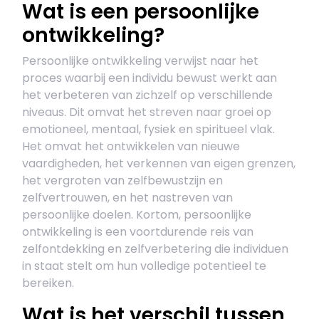
Wat is een persoonlijke
ontwikkeling?
Persoonlijke ontwikkeling verwijst naar het
proces waarbij een individu bewust werkt aan
het verbeteren van zichzelf op verschillende
niveaus. Dit omvat het streven naar groei op
emotioneel, mentaal, fysiek en spiritueel vlak.
Het omvat het ontwikkelen van nieuwe
vaardigheden, het verkennen van eigen grenzen,
het vergroten van zelfbewustzijn en
zelfvertrouwen, en het nastreven van
persoonlijke doelen. Kortom, persoonlijke
ontwikkeling is een voortdurende reis van
zelfontdekking en zelfverbetering die individuen
in staat stelt om hun volledige potentieel te
bereiken.
Wat is het verschil tussen