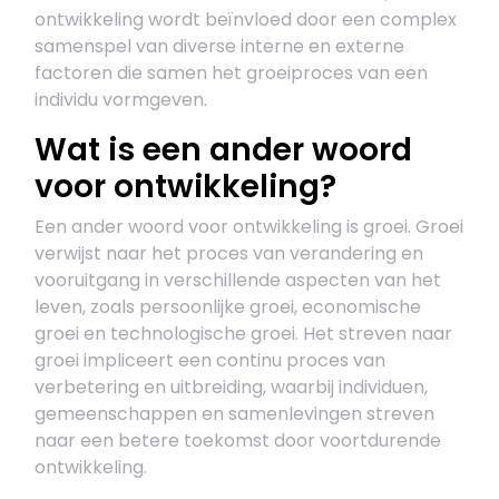
ontwikkeling wordt beïnvloed door een complex
samenspel van diverse interne en externe
factoren die samen het groeiproces van een
individu vormgeven.
Wat is een ander woord
voor ontwikkeling?
Een ander woord voor ontwikkeling is groei. Groei
verwijst naar het proces van verandering en
vooruitgang in verschillende aspecten van het
leven, zoals persoonlijke groei, economische
groei en technologische groei. Het streven naar
groei impliceert een continu proces van
verbetering en uitbreiding, waarbij individuen,
gemeenschappen en samenlevingen streven
naar een betere toekomst door voortdurende
ontwikkeling.