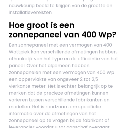
nauwkeurig beeld te krijgen van de grootte en
installatievereisten.
Hoe groot is een
zonnepaneel van 400 Wp?
Een zonnepaneel met een vermogen van 400
Wattpiek kan verschillende afmetingen hebben,
afhankelijk van het type en de efficiëntie van het
paneel. Over het algemeen hebben
zonnepanelen met een vermogen van 400 Wp
een oppervlakte van ongeveer 2 tot 2,5
vierkante meter. Het is echter belangrijk op te
merken dat de precieze afmetingen kunnen
variëren tussen verschillende fabrikanten en
modellen. Het is raadzaam om specifieke
informatie over de afmetingen van het
zonnepaneel op te vragen bij de fabrikant of
leverancier voordat u tot aanschaf overgaat.