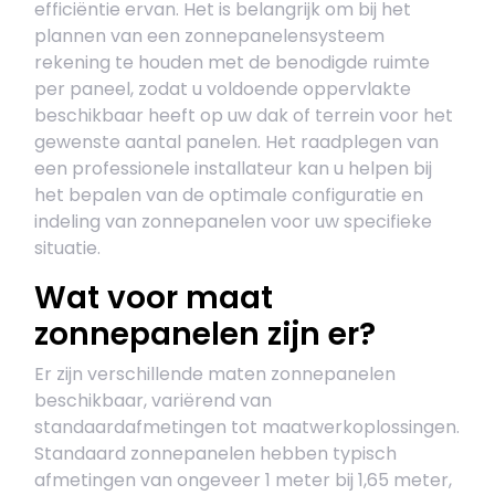
efficiëntie ervan. Het is belangrijk om bij het
plannen van een zonnepanelensysteem
rekening te houden met de benodigde ruimte
per paneel, zodat u voldoende oppervlakte
beschikbaar heeft op uw dak of terrein voor het
gewenste aantal panelen. Het raadplegen van
een professionele installateur kan u helpen bij
het bepalen van de optimale configuratie en
indeling van zonnepanelen voor uw specifieke
situatie.
Wat voor maat
zonnepanelen zijn er?
Er zijn verschillende maten zonnepanelen
beschikbaar, variërend van
standaardafmetingen tot maatwerkoplossingen.
Standaard zonnepanelen hebben typisch
afmetingen van ongeveer 1 meter bij 1,65 meter,