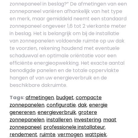
zonnepaneel in beslag?” De afmetingen van een
zonnepaneel variëren afhankelijk van het type
en merk, maar gemiddeld neemt een standaard
zonnepaneel ongeveer 1,6 tot 2 vierkante meter
in beslag. Het is belangrijk om bij de installatie
van zonnepanelen voldoende ruimte op uw dak
te voorzien, rekening houdend met eventuele
schaduwval en optimale oriëntatie voor een
efficiënte energieopwekking. Het exacte aantal
benodigde panelen en de totale oppervlakte
hangen af van uw energieverbruik en de
beschikbare dakruimte.
Tags:
afmetingen
,
budget
,
compacte
zonnepanelen
,
configuratie
,
dak
,
energie
genereren
,
energieverbruik
,
grotere
zonnepanelen
,
installeren
,
investering
,
maat
zonnepaneel
,
professionele installateur
,
rendement
,
ruimte
,
vermogen
,
wattpiek
,