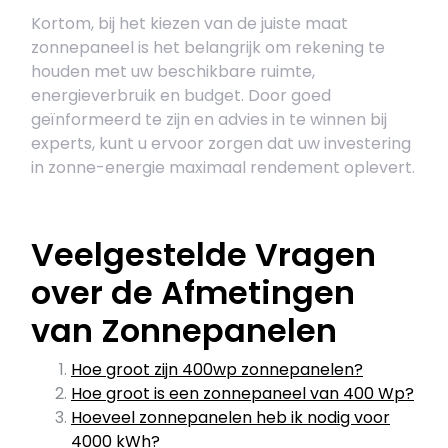
Kortom, bij het kiezen van de juiste maat
zonnepaneel is het belangrijk om rekening te
houden met uw beschikbare ruimte,
energieverbruik en budget. Door goed
geïnformeerd te zijn en advies in te winnen bij
experts, kunt u ervoor zorgen dat uw investering
in zonne-energie maximaal rendement oplevert.
Veelgestelde Vragen
over de Afmetingen
van Zonnepanelen
Hoe groot zijn 400wp zonnepanelen?
Hoe groot is een zonnepaneel van 400 Wp?
Hoeveel zonnepanelen heb ik nodig voor
4000 kWh?