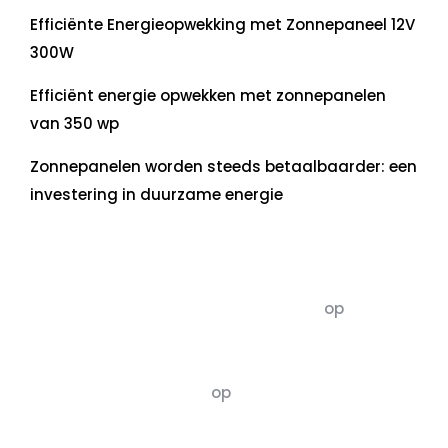
Efficiënte Energieopwekking met Zonnepaneel 12V
300W
Efficiënt energie opwekken met zonnepanelen
van 350 wp
Zonnepanelen worden steeds betaalbaarder: een
investering in duurzame energie
Recente commentaren
5dagenomdewereldteveranderen
op
De 5 P’s
van Duurzaamheid: Richtlijnen voor een
Evenwichtige Toekomst
Susannah vluchten
op
De 5 P’s van
Duurzaamheid: Richtlijnen voor een