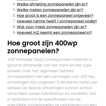
Welke afmeting zonnepanelen zijn er?
Welke maten zonnepanelen zijn er?
Hoe groot is een zonnepaneel ongeveer?
Hoeveel ruimte heeft 1 zonnepaneel nodig?
Wat voor maat zonnepanelen zijn er?
Hoeveel m2 neemt een zonnepaneel in?
Hoe groot zijn 400wp
zonnepanelen?
400 Wattpiek (Wp) zonnepanelen variëren in
grootte afhankelijk van het merk en het type
paneel. Over het algemeen hebben
zonnepanelen met een vermogen van 400 Wp
afmetingen van ongeveer 2 vierkante meter per
paneel. De exacte afmetingen kunnen echter
verschillen tussen fabrikanten en modellen. Het
is raadzaam om de specificaties van de
specifieke zonnepanelen te raadplegen om een