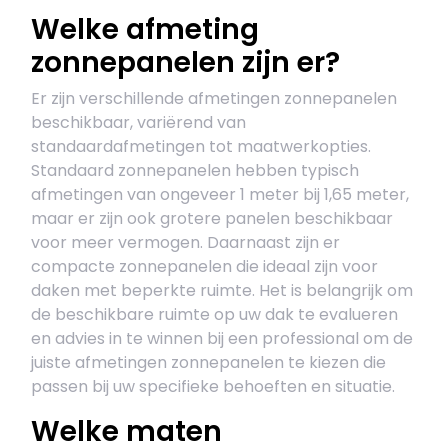
Welke afmeting
zonnepanelen zijn er?
Er zijn verschillende afmetingen zonnepanelen
beschikbaar, variërend van
standaardafmetingen tot maatwerkopties.
Standaard zonnepanelen hebben typisch
afmetingen van ongeveer 1 meter bij 1,65 meter,
maar er zijn ook grotere panelen beschikbaar
voor meer vermogen. Daarnaast zijn er
compacte zonnepanelen die ideaal zijn voor
daken met beperkte ruimte. Het is belangrijk om
de beschikbare ruimte op uw dak te evalueren
en advies in te winnen bij een professional om de
juiste afmetingen zonnepanelen te kiezen die
passen bij uw specifieke behoeften en situatie.
Welke maten