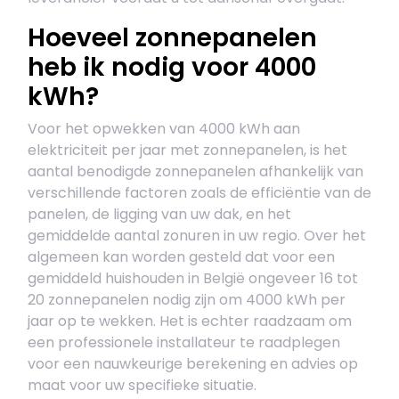
Hoeveel zonnepanelen
heb ik nodig voor 4000
kWh?
Voor het opwekken van 4000 kWh aan
elektriciteit per jaar met zonnepanelen, is het
aantal benodigde zonnepanelen afhankelijk van
verschillende factoren zoals de efficiëntie van de
panelen, de ligging van uw dak, en het
gemiddelde aantal zonuren in uw regio. Over het
algemeen kan worden gesteld dat voor een
gemiddeld huishouden in België ongeveer 16 tot
20 zonnepanelen nodig zijn om 4000 kWh per
jaar op te wekken. Het is echter raadzaam om
een professionele installateur te raadplegen
voor een nauwkeurige berekening en advies op
maat voor uw specifieke situatie.