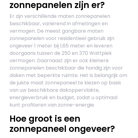
zonnepanelen zijn er?
Er zijn verschillende maten zonnepanelen
beschikbaar, variërend in afmetingen en
vermogen. De meest gangbare maten
zonnepanelen voor residentieel gebruik zijn
ongeveer 1 meter bij 1,65 meter en leveren
doorgaans tussen de 250 en 370 Wattpiek
vermogen. Daarnaast zijn er ook kleinere
zonnepanelen beschikbaar die handig zijn voor
daken met beperkte ruimte. Het is belangrijk om
de juiste maat zonnepaneel te kiezen op basis
van uw beschikbare dakoppervlakte,
energieverbruik en budget, zodat u optimaal
kunt profiteren van zonne-energie.
Hoe groot is een
zonnepaneel ongeveer?