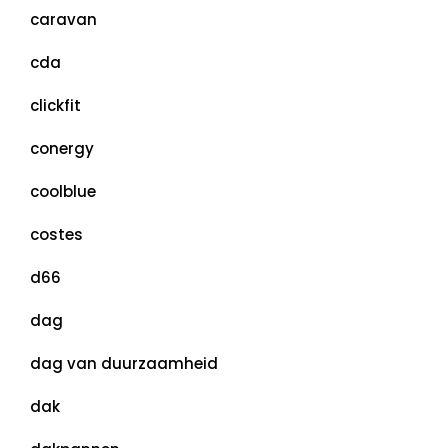
caravan
cda
clickfit
conergy
coolblue
costes
d66
dag
dag van duurzaamheid
dak