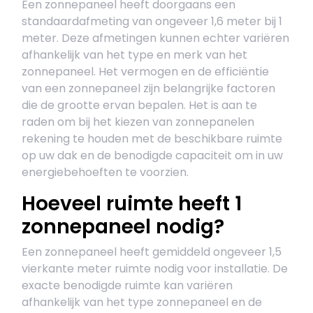
Een zonnepaneel heeft doorgaans een
standaardafmeting van ongeveer 1,6 meter bij 1
meter. Deze afmetingen kunnen echter variëren
afhankelijk van het type en merk van het
zonnepaneel. Het vermogen en de efficiëntie
van een zonnepaneel zijn belangrijke factoren
die de grootte ervan bepalen. Het is aan te
raden om bij het kiezen van zonnepanelen
rekening te houden met de beschikbare ruimte
op uw dak en de benodigde capaciteit om in uw
energiebehoeften te voorzien.
Hoeveel ruimte heeft 1
zonnepaneel nodig?
Een zonnepaneel heeft gemiddeld ongeveer 1,5
vierkante meter ruimte nodig voor installatie. De
exacte benodigde ruimte kan variëren
afhankelijk van het type zonnepaneel en de