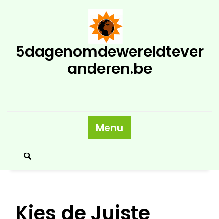
Skip
to
content
5dagenomdewereldtever
anderen.be
Menu
Kies de Juiste