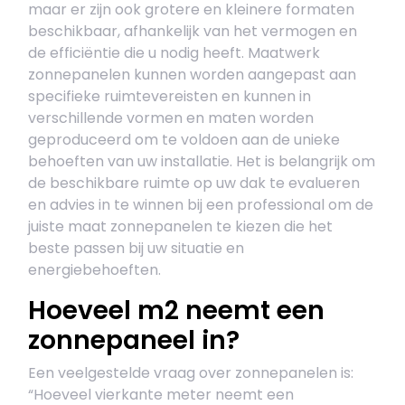
maar er zijn ook grotere en kleinere formaten
beschikbaar, afhankelijk van het vermogen en
de efficiëntie die u nodig heeft. Maatwerk
zonnepanelen kunnen worden aangepast aan
specifieke ruimtevereisten en kunnen in
verschillende vormen en maten worden
geproduceerd om te voldoen aan de unieke
behoeften van uw installatie. Het is belangrijk om
de beschikbare ruimte op uw dak te evalueren
en advies in te winnen bij een professional om de
juiste maat zonnepanelen te kiezen die het
beste passen bij uw situatie en
energiebehoeften.
Hoeveel m2 neemt een
zonnepaneel in?
Een veelgestelde vraag over zonnepanelen is:
“Hoeveel vierkante meter neemt een