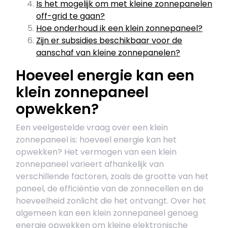
Is het mogelijk om met kleine zonnepanelen
off-grid te gaan?
Hoe onderhoud ik een klein zonnepaneel?
Zijn er subsidies beschikbaar voor de
aanschaf van kleine zonnepanelen?
Hoeveel energie kan een
klein zonnepaneel
opwekken?
Een veelgestelde vraag over een klein
zonnepaneel is: hoeveel energie kan het
opwekken? Het vermogen van een klein
zonnepaneel varieert afhankelijk van
verschillende factoren, zoals de grootte van het
paneel, de efficiëntie van de zonnecellen en de
hoeveelheid zonlicht die het ontvangt. Over het
algemeen kan een klein zonnepaneel genoeg
energie opwekken om kleine elektronische