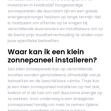
investeren in kwalitatief hoogwaardige
zonnepanelen die duurzaam zijn en een goede
energieopbrengst hebben op lange termijn. Het
is raadzaam om offertes op te vragen bij
verschillende leveranciers en installateurs om zo
de beste prijs-kwaliteitverhouding te vinden voor
jouw specifieke behoeften.
Waar kan ik een klein
zonnepaneel installeren?
Een klein zonnepaneel kan op verschillende
locaties worden geïnstalleerd, afhankelijk van je
behoeften en de beschikbare ruimte. Thuis kun
je een klein zonnepaneel installeren op het dak,
balkon of in de tuin om zelf duurzame energie op
te wekken. Voor onderweg is een draagbaar
zonnepaneel handig om mee te nemen tijdens
kamperen, wandelen of andere outdoor