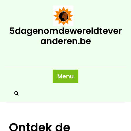
Skip
to
content
5dagenomdewereldtever
anderen.be
Menu
Ontdek de