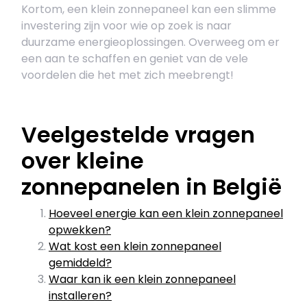
Kortom, een klein zonnepaneel kan een slimme
investering zijn voor wie op zoek is naar
duurzame energieoplossingen. Overweeg om er
een aan te schaffen en geniet van de vele
voordelen die het met zich meebrengt!
Veelgestelde vragen
over kleine
zonnepanelen in België
Hoeveel energie kan een klein zonnepaneel
opwekken?
Wat kost een klein zonnepaneel
gemiddeld?
Waar kan ik een klein zonnepaneel
installeren?