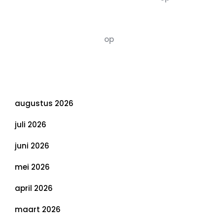
van Duurzaamheid: Richtlijnen voor een
Evenwichtige Toekomst
Susannah vluchten
op
De 5 P’s van
Duurzaamheid: Richtlijnen voor een
Evenwichtige Toekomst
Archief
augustus 2026
juli 2026
juni 2026
mei 2026
april 2026
maart 2026