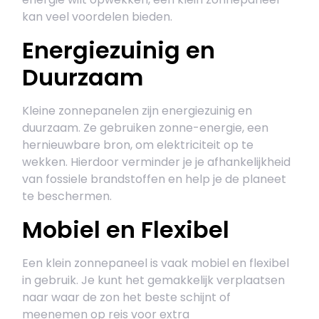
kan veel voordelen bieden.
Energiezuinig en
Duurzaam
Kleine zonnepanelen zijn energiezuinig en
duurzaam. Ze gebruiken zonne-energie, een
hernieuwbare bron, om elektriciteit op te
wekken. Hierdoor verminder je je afhankelijkheid
van fossiele brandstoffen en help je de planeet
te beschermen.
Mobiel en Flexibel
Een klein zonnepaneel is vaak mobiel en flexibel
in gebruik. Je kunt het gemakkelijk verplaatsen
naar waar de zon het beste schijnt of
meenemen op reis voor extra