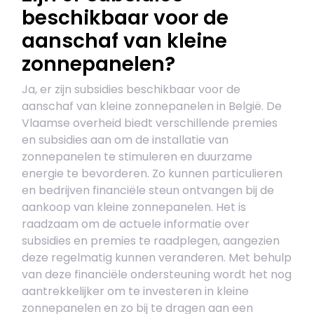
beschikbaar voor de
aanschaf van kleine
zonnepanelen?
Ja, er zijn subsidies beschikbaar voor de
aanschaf van kleine zonnepanelen in België. De
Vlaamse overheid biedt verschillende premies
en subsidies aan om de installatie van
zonnepanelen te stimuleren en duurzame
energie te bevorderen. Zo kunnen particulieren
en bedrijven financiële steun ontvangen bij de
aankoop van kleine zonnepanelen. Het is
raadzaam om de actuele informatie over
subsidies en premies te raadplegen, aangezien
deze regelmatig kunnen veranderen. Met behulp
van deze financiële ondersteuning wordt het nog
aantrekkelijker om te investeren in kleine
zonnepanelen en zo bij te dragen aan een