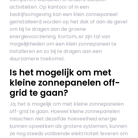
activiteiten. Op kantoor of in een
bedrijfsomgeving kan een klein zonnepaneel
geïnstalleerd worden op het dak of aan de gevel
om bij te dragen aan de groene
energievoorziening. Kortom, er zijn tal van
mogelijkheden om een klein zonnepaneel te
installeren en zo bij te dragen aan een
duurzamere toekomst.
Is het mogelijk om met
kleine zonnepanelen off-
grid te gaan?
Ja, het is mogelijk om met kleine zonnepanelen
off-grid te gaan. Hoewel kleine zonnepanelen
misschien niet dezelfde hoeveelheid energie
kunnen opwekken als grotere systemen, kunnen
ze nog steeds voldoende elektriciteit leveren om