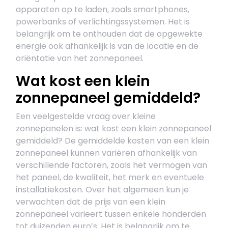
apparaten op te laden, zoals smartphones,
powerbanks of verlichtingssystemen. Het is
belangrijk om te onthouden dat de opgewekte
energie ook afhankelijk is van de locatie en de
oriëntatie van het zonnepaneel.
Wat kost een klein
zonnepaneel gemiddeld?
Een veelgestelde vraag over kleine
zonnepanelen is: wat kost een klein zonnepaneel
gemiddeld? De gemiddelde kosten van een klein
zonnepaneel kunnen variëren afhankelijk van
verschillende factoren, zoals het vermogen van
het paneel, de kwaliteit, het merk en eventuele
installatiekosten. Over het algemeen kun je
verwachten dat de prijs van een klein
zonnepaneel varieert tussen enkele honderden
tot duizenden euro’s. Het is belangrijk om te