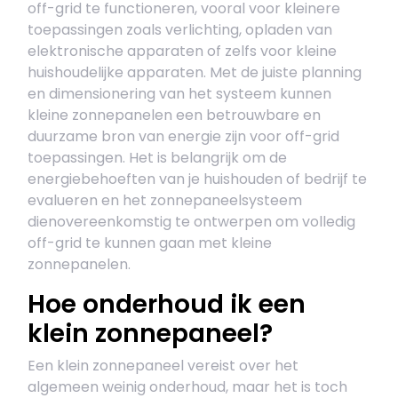
off-grid te functioneren, vooral voor kleinere
toepassingen zoals verlichting, opladen van
elektronische apparaten of zelfs voor kleine
huishoudelijke apparaten. Met de juiste planning
en dimensionering van het systeem kunnen
kleine zonnepanelen een betrouwbare en
duurzame bron van energie zijn voor off-grid
toepassingen. Het is belangrijk om de
energiebehoeften van je huishouden of bedrijf te
evalueren en het zonnepaneelsysteem
dienovereenkomstig te ontwerpen om volledig
off-grid te kunnen gaan met kleine
zonnepanelen.
Hoe onderhoud ik een
klein zonnepaneel?
Een klein zonnepaneel vereist over het
algemeen weinig onderhoud, maar het is toch