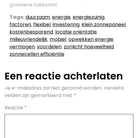
groenere toekomst.
Tags:
duurzaam
,
energie
,
energiezuinig
,
factoren
,
flexibel
,
investering
,
klein zonnepaneel
,
kostenbesparend
,
locatie oriëntatie
,
milieuvriendelijk
,
mobiel
,
opwekken energie
,
vermogen
,
voordelen
,
zonlicht hoeveelheid
,
zonnecellen efficiëntie
Een reactie achterlaten
Je e-mailadres zal niet getoond worden.
Vereiste
velden zijn gemarkeerd met
*
Reactie
*