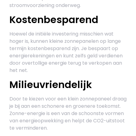
stroomvoorziening onderweg.
Kostenbesparend
Hoewel de initiële investering misschien wat
hoger is, kunnen kleine zonnepanelen op lange
termijn kostenbesparend zijn. Je bespaart op
energierekeningen en kunt zelfs geld verdienen
door overtollige energie terug te verkopen aan
het net.
Milieuvriendelijk
Door te kiezen voor een klein zonnepaneel draag
je bij aan een schonere en groenere toekomst.
Zonne-energie is een van de schoonste vormen
van energieopwekking en helpt de CO2-uitstoot
te verminderen.