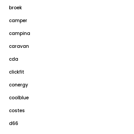
broek
camper
campina
caravan
cda
clickfit
conergy
coolblue
costes
d66