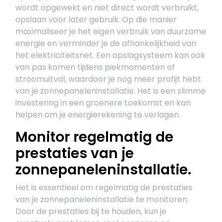
wordt opgewekt en niet direct wordt verbruikt,
opslaan voor later gebruik. Op die manier
maximaliseer je het eigen verbruik van duurzame
energie en verminder je de afhankelijkheid van
het elektriciteitsnet. Een opslagsysteem kan ook
van pas komen tijdens piekmomenten of
stroomuitval, waardoor je nog meer profijt hebt
van je zonnepaneleninstallatie. Het is een slimme
investering in een groenere toekomst en kan
helpen om je energierekening te verlagen.
Monitor regelmatig de
prestaties van je
zonnepaneleninstallatie.
Het is essentieel om regelmatig de prestaties
van je zonnepaneleninstallatie te monitoren.
Door de prestaties bij te houden, kun je