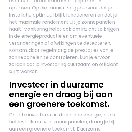
eventuele problemen snel opsporen en
oplossen. Op die manier zorg je ervoor dat je
installatie optimaal blijft functioneren en dat je
het maximale rendement uit je zonnepanelen
haalt. Monitoring helpt ook om inzicht te krijgen
in de energieproductie en om eventuele
veranderingen of afwijkingen te detecteren.
Kortom, door regelmatig de prestaties van je
zonnepanelen te controleren, kun je ervoor
zorgen dat je investering duurzaam en efficiënt
blijft werken.
Investeer in duurzame
energie en draag bij aan
een groenere toekomst.
Door te investeren in duurzame energie, zoals
het installeren van zonnepanelen, draag je bij
aan een groenere toekomst. Duurzame