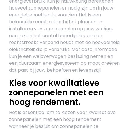
energieverbruik, kun je nauwkeurig berekenen
hoeveel zonnepanelen er nodig zijn om in jouw
energiebehoeften te voorzien. Het is een
belangrijke eerste stap bij het plannen en
installeren van zonnepanelen op jouw woning,
aangezien het aantal benodigde panelen
rechtstreeks verband houdt met de hoeveelheid
elektriciteit die je verbruikt. Met deze informatie
kun je een weloverwogen beslissing nemen en
een duurzaam energiesysteem op maat creëren
dat past bij jouw behoeften en levensstijl.
Kies voor kwalitatieve
zonnepanelen met een
hoog rendement.
Het is essentieel om te kiezen voor kwalitatieve
zonnepanelen met een hoog rendement
wanneer je besluit om zonnepanelen te