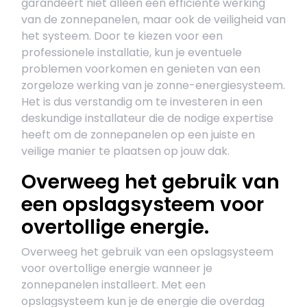
garandeert niet alleen een efficiënte werking
van de zonnepanelen, maar ook de veiligheid van
het systeem. Door te kiezen voor een
professionele installatie, kun je eventuele
problemen voorkomen en genieten van een
zorgeloze werking van je zonne-energiesysteem.
Het is dus verstandig om te investeren in een
deskundige installateur die de nodige expertise
heeft om de zonnepanelen op een juiste en
veilige manier te plaatsen op jouw dak.
Overweeg het gebruik van
een opslagsysteem voor
overtollige energie.
Overweeg het gebruik van een opslagsysteem
voor overtollige energie wanneer je
zonnepanelen installeert. Met een
opslagsysteem kun je de energie die overdag