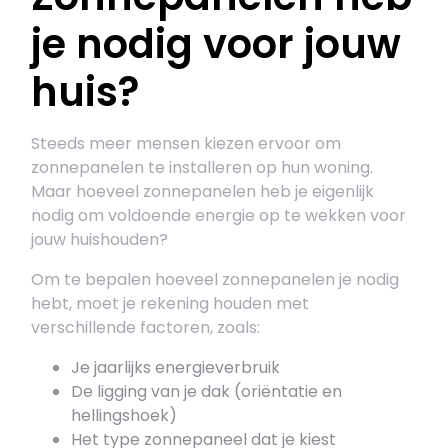
je nodig voor jouw
huis?
Steeds meer mensen kiezen ervoor om
zonnepanelen te installeren op hun woning.
Maar hoeveel zonnepanelen heb je eigenlijk
nodig om voldoende energie op te wekken voor
jouw huishouden?
Om te bepalen hoeveel zonnepanelen je nodig
hebt, moet je rekening houden met
verschillende factoren, zoals:
Je jaarlijks energieverbruik
De ligging van je dak (oriëntatie en
hellingshoek)
Het type zonnepaneel dat je kiest