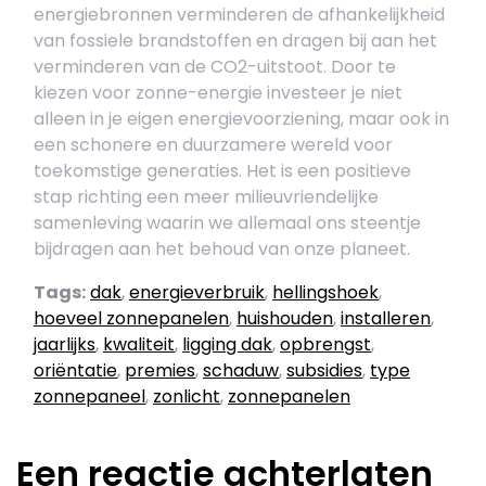
energiebronnen verminderen de afhankelijkheid
van fossiele brandstoffen en dragen bij aan het
verminderen van de CO2-uitstoot. Door te
kiezen voor zonne-energie investeer je niet
alleen in je eigen energievoorziening, maar ook in
een schonere en duurzamere wereld voor
toekomstige generaties. Het is een positieve
stap richting een meer milieuvriendelijke
samenleving waarin we allemaal ons steentje
bijdragen aan het behoud van onze planeet.
Tags:
dak
,
energieverbruik
,
hellingshoek
,
hoeveel zonnepanelen
,
huishouden
,
installeren
,
jaarlijks
,
kwaliteit
,
ligging dak
,
opbrengst
,
oriëntatie
,
premies
,
schaduw
,
subsidies
,
type
zonnepaneel
,
zonlicht
,
zonnepanelen
Een reactie achterlaten