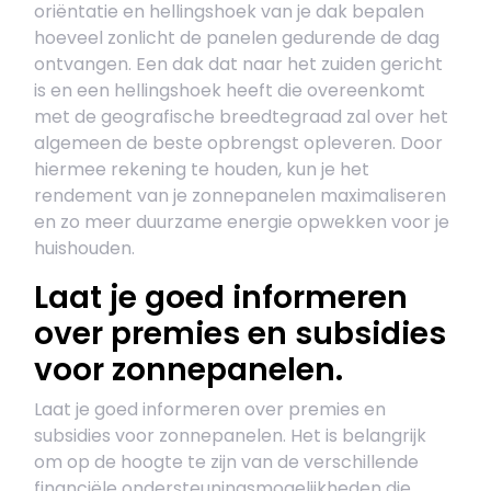
oriëntatie en hellingshoek van je dak bepalen
hoeveel zonlicht de panelen gedurende de dag
ontvangen. Een dak dat naar het zuiden gericht
is en een hellingshoek heeft die overeenkomt
met de geografische breedtegraad zal over het
algemeen de beste opbrengst opleveren. Door
hiermee rekening te houden, kun je het
rendement van je zonnepanelen maximaliseren
en zo meer duurzame energie opwekken voor je
huishouden.
Laat je goed informeren
over premies en subsidies
voor zonnepanelen.
Laat je goed informeren over premies en
subsidies voor zonnepanelen. Het is belangrijk
om op de hoogte te zijn van de verschillende
financiële ondersteuningsmogelijkheden die