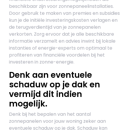
beschikbaar zijn voor zonnepaneelinstallaties.
Door gebruik te maken van premies en subsidies
kun je de initiële investeringskosten verlagen en
de terugverdientijd van je zonnepanelen
verkorten. Zorg ervoor dat je alle beschikbare
informatie verzamelt en advies inwint bij lokale
instanties of energie-experts om optimaal te
profiteren van financiële voordelen bij het
investeren in zonne-energie.
Denk aan eventuele
schaduw op je dak en
vermijd dit indien
mogelijk.
Denk bij het bepalen van het aantal
zonnepanelen voor jouw woning zeker aan
eventuele schaduw op je dak. Schaduw kan