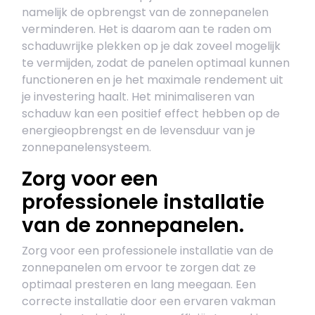
namelijk de opbrengst van de zonnepanelen
verminderen. Het is daarom aan te raden om
schaduwrijke plekken op je dak zoveel mogelijk
te vermijden, zodat de panelen optimaal kunnen
functioneren en je het maximale rendement uit
je investering haalt. Het minimaliseren van
schaduw kan een positief effect hebben op de
energieopbrengst en de levensduur van je
zonnepanelensysteem.
Zorg voor een
professionele installatie
van de zonnepanelen.
Zorg voor een professionele installatie van de
zonnepanelen om ervoor te zorgen dat ze
optimaal presteren en lang meegaan. Een
correcte installatie door een ervaren vakman