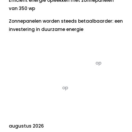
Efficiënt energie opwekken met zonnepanelen
van 350 wp
Zonnepanelen worden steeds betaalbaarder: een
investering in duurzame energie
Recente commentaren
5dagenomdewereldteveranderen
op
De 5 P’s
van Duurzaamheid: Richtlijnen voor een
Evenwichtige Toekomst
Susannah vluchten
op
De 5 P’s van
Duurzaamheid: Richtlijnen voor een
Evenwichtige Toekomst
Archief
augustus 2026