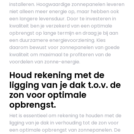
installeren. Hoogwaardige zonnepanelen leveren
niet alleen meer energie op, maar hebben ook
een langere levensduur. Door te investeren in
kwaliteit ben je verzekerd van een optimale
opbrengst op lange termijn en draag je bij aan
een duurzamere energievoorziening. Kies
daarom bewust voor zonnepanelen van goede
kwaliteit om maximaal te profiteren van de
voordelen van zonne-energie.
Houd rekening met de
ligging van je dak t.o.v. de
zon voor optimale
opbrengst.
Het is essentieel om rekening te houden met de
ligging van je dak in verhouding tot de zon voor
een optimale opbrengst van zonnepanelen. De