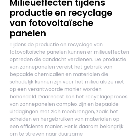
Milieueffecten tijdens
productie en recyclage
van fotovoltaïsche
panelen
Tijdens de productie en recyclage van
fotovoltaïsche panelen kunnen er milieueffecten
optreden die aandacht verdienen. De productie
van zonnepanelen vereist het gebruik van
bepaalde chemicaliën en materialen die
schadelijk kunnen zijn voor het milieu als ze niet
op een verantwoorde manier worden
behandeld. Daarnaast kan het recyclageproces
van zonnepanelen complex zijn en bepaalde
uitdagingen met zich meebrengen, zoals het
scheiden en hergebruiken van materialen op
een efficiënte manier. Het is daarom belangrijk
om te streven naar duurzame