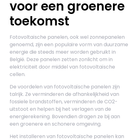
voor een groenere
toekomst
Fotovoltaïsche panelen, ook wel zonnepanelen
genoemd, zijn een populaire vorm van duurzame
energie die steeds meer worden gebruikt in
België. Deze panelen zetten zonlicht om in
elektriciteit door middel van fotovoltaïsche
cellen.
De voordelen van fotovoltaïsche panelen zijn
talrijk. Ze verminderen de afhankelijkheid van
fossiele brandstoffen, verminderen de CO2-
uitstoot en helpen bij het verlagen van de
energierekening. Bovendien dragen ze bij aan
een groenere en schonere omgeving.
Het installeren van fotovoltaïsche panelen kan