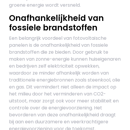
groene energie wordt versneld.
Onafhankelijkheid van
fossiele brandstoffen
Een belangrijk voordeel van fotovoltaïsche
panelen is de onafhankelijkheid van fossiele
brandstoffen die ze bieden. Door gebruik te
maken van zonne-energie kunnen huiseigenaren
en bedrijven zelf elektriciteit opwekken,
waardoor ze minder afhankelijk worden van
traditionele energiebronnen zoals steenkool, olie
en gas. Dit vermindert niet alleen de impact op
het milieu door het verminderen van CO2-
uitstoot, maar zorgt ook voor meer stabiliteit en
controle over de energievoorziening. Het
bevorderen van deze onafhankelijkheid draagt
bij aan een duurzamere en veerkrachtigere
energievoorziening voor de toekomst.