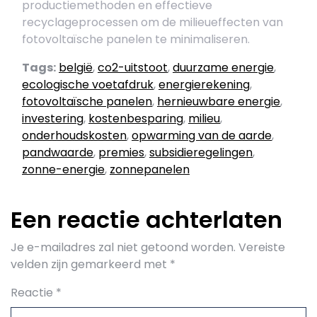
productiemethoden en effectieve
recyclageprocessen om de milieueffecten van
fotovoltaïsche panelen te minimaliseren.
Tags:
belgië
,
co2-uitstoot
,
duurzame energie
,
ecologische voetafdruk
,
energierekening
,
fotovoltaïsche panelen
,
hernieuwbare energie
,
investering
,
kostenbesparing
,
milieu
,
onderhoudskosten
,
opwarming van de aarde
,
pandwaarde
,
premies
,
subsidieregelingen
,
zonne-energie
,
zonnepanelen
Een reactie achterlaten
Je e-mailadres zal niet getoond worden.
Vereiste
velden zijn gemarkeerd met
*
Reactie
*