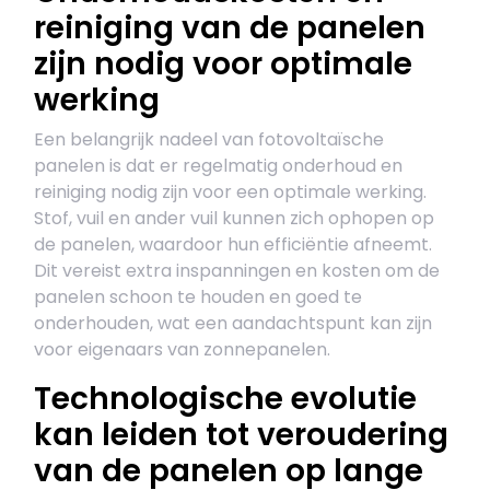
reiniging van de panelen
zijn nodig voor optimale
werking
Een belangrijk nadeel van fotovoltaïsche
panelen is dat er regelmatig onderhoud en
reiniging nodig zijn voor een optimale werking.
Stof, vuil en ander vuil kunnen zich ophopen op
de panelen, waardoor hun efficiëntie afneemt.
Dit vereist extra inspanningen en kosten om de
panelen schoon te houden en goed te
onderhouden, wat een aandachtspunt kan zijn
voor eigenaars van zonnepanelen.
Technologische evolutie
kan leiden tot veroudering
van de panelen op lange