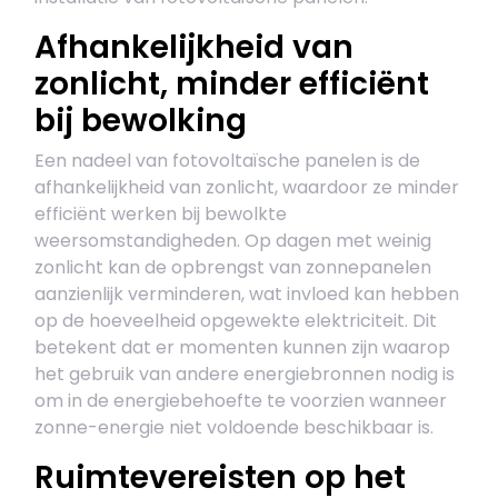
Afhankelijkheid van
zonlicht, minder efficiënt
bij bewolking
Een nadeel van fotovoltaïsche panelen is de
afhankelijkheid van zonlicht, waardoor ze minder
efficiënt werken bij bewolkte
weersomstandigheden. Op dagen met weinig
zonlicht kan de opbrengst van zonnepanelen
aanzienlijk verminderen, wat invloed kan hebben
op de hoeveelheid opgewekte elektriciteit. Dit
betekent dat er momenten kunnen zijn waarop
het gebruik van andere energiebronnen nodig is
om in de energiebehoefte te voorzien wanneer
zonne-energie niet voldoende beschikbaar is.
Ruimtevereisten op het