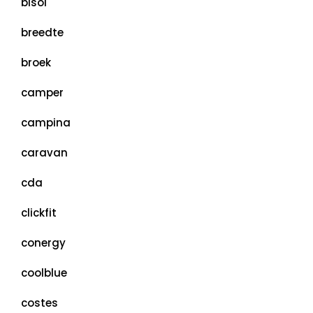
bisol
breedte
broek
camper
campina
caravan
cda
clickfit
conergy
coolblue
costes