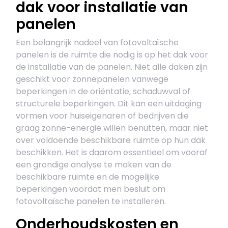
dak voor installatie van
panelen
Een belangrijk nadeel van fotovoltaïsche
panelen is de ruimte die nodig is op het dak voor
de installatie van de panelen. Niet alle daken zijn
geschikt voor zonnepanelen vanwege
beperkingen in de oriëntatie, schaduwval of
structurele beperkingen. Dit kan een uitdaging
vormen voor huiseigenaren of bedrijven die
graag zonne-energie willen benutten, maar niet
over voldoende beschikbare ruimte op hun dak
beschikken. Het is daarom essentieel om vooraf
een grondige analyse te maken van de
beschikbare ruimte en de mogelijke
beperkingen voordat men besluit om
fotovoltaïsche panelen te installeren.
Onderhoudskosten en