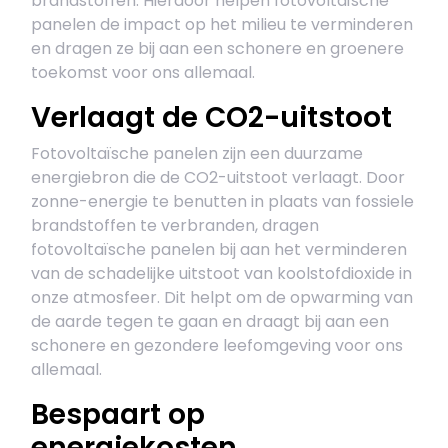
brandstoffen. Hierdoor helpen fotovoltaïsche
panelen de impact op het milieu te verminderen
en dragen ze bij aan een schonere en groenere
toekomst voor ons allemaal.
Verlaagt de CO2-uitstoot
Fotovoltaïsche panelen zijn een duurzame
energiebron die de CO2-uitstoot verlaagt. Door
zonne-energie te benutten in plaats van fossiele
brandstoffen te verbranden, dragen
fotovoltaïsche panelen bij aan het verminderen
van de schadelijke uitstoot van koolstofdioxide in
onze atmosfeer. Dit helpt om de opwarming van
de aarde tegen te gaan en draagt bij aan een
schonere en gezondere leefomgeving voor ons
allemaal.
Bespaart op
energiekosten