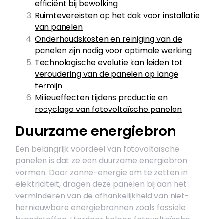
efficiënt bij bewolking
Ruimtevereisten op het dak voor installatie
van panelen
Onderhoudskosten en reiniging van de
panelen zijn nodig voor optimale werking
Technologische evolutie kan leiden tot
veroudering van de panelen op lange
termijn
Milieueffecten tijdens productie en
recyclage van fotovoltaïsche panelen
Duurzame energiebron
Een belangrijk voordeel van fotovoltaïsche
panelen is dat ze een duurzame energiebron
vormen. Door zonne-energie om te zetten in
elektriciteit, dragen deze panelen bij aan het
verminderen van de afhankelijkheid van niet-
hernieuwbare energiebronnen zoals fossiele