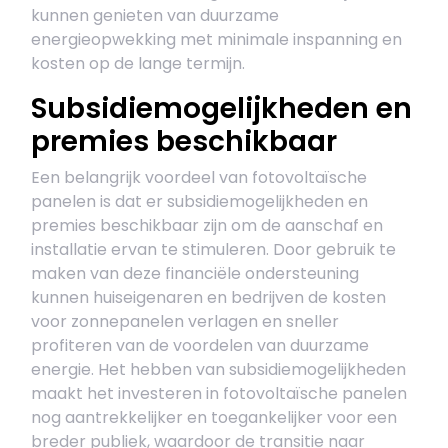
kunnen genieten van duurzame
energieopwekking met minimale inspanning en
kosten op de lange termijn.
Subsidiemogelijkheden en
premies beschikbaar
Een belangrijk voordeel van fotovoltaïsche
panelen is dat er subsidiemogelijkheden en
premies beschikbaar zijn om de aanschaf en
installatie ervan te stimuleren. Door gebruik te
maken van deze financiële ondersteuning
kunnen huiseigenaren en bedrijven de kosten
voor zonnepanelen verlagen en sneller
profiteren van de voordelen van duurzame
energie. Het hebben van subsidiemogelijkheden
maakt het investeren in fotovoltaïsche panelen
nog aantrekkelijker en toegankelijker voor een
breder publiek, waardoor de transitie naar