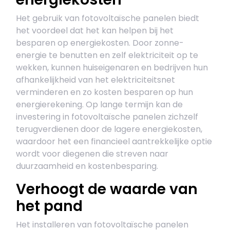
Het gebruik van fotovoltaïsche panelen biedt
het voordeel dat het kan helpen bij het
besparen op energiekosten. Door zonne-
energie te benutten en zelf elektriciteit op te
wekken, kunnen huiseigenaren en bedrijven hun
afhankelijkheid van het elektriciteitsnet
verminderen en zo kosten besparen op hun
energierekening. Op lange termijn kan de
investering in fotovoltaïsche panelen zichzelf
terugverdienen door de lagere energiekosten,
waardoor het een financieel aantrekkelijke optie
wordt voor diegenen die streven naar
duurzaamheid en kostenbesparing.
Verhoogt de waarde van
het pand
Het installeren van fotovoltaïsche panelen