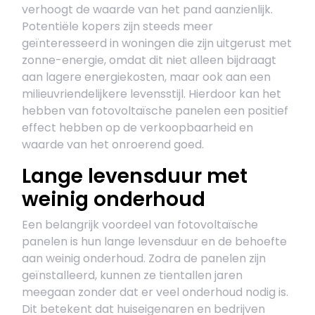
verhoogt de waarde van het pand aanzienlijk.
Potentiële kopers zijn steeds meer
geïnteresseerd in woningen die zijn uitgerust met
zonne-energie, omdat dit niet alleen bijdraagt
aan lagere energiekosten, maar ook aan een
milieuvriendelijkere levensstijl. Hierdoor kan het
hebben van fotovoltaïsche panelen een positief
effect hebben op de verkoopbaarheid en
waarde van het onroerend goed.
Lange levensduur met
weinig onderhoud
Een belangrijk voordeel van fotovoltaïsche
panelen is hun lange levensduur en de behoefte
aan weinig onderhoud. Zodra de panelen zijn
geïnstalleerd, kunnen ze tientallen jaren
meegaan zonder dat er veel onderhoud nodig is.
Dit betekent dat huiseigenaren en bedrijven