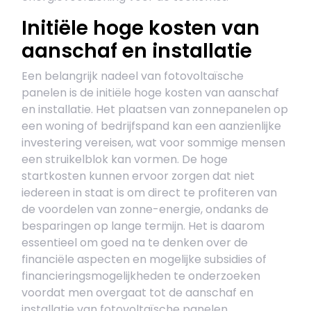
Initiële hoge kosten van
aanschaf en installatie
Een belangrijk nadeel van fotovoltaïsche
panelen is de initiële hoge kosten van aanschaf
en installatie. Het plaatsen van zonnepanelen op
een woning of bedrijfspand kan een aanzienlijke
investering vereisen, wat voor sommige mensen
een struikelblok kan vormen. De hoge
startkosten kunnen ervoor zorgen dat niet
iedereen in staat is om direct te profiteren van
de voordelen van zonne-energie, ondanks de
besparingen op lange termijn. Het is daarom
essentieel om goed na te denken over de
financiële aspecten en mogelijke subsidies of
financieringsmogelijkheden te onderzoeken
voordat men overgaat tot de aanschaf en
installatie van fotovoltaïsche panelen.