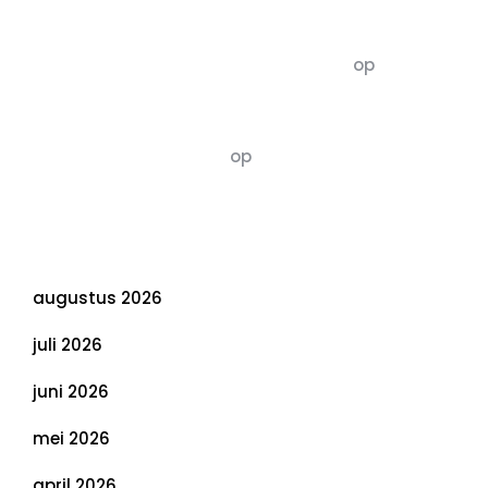
Recente commentaren
5dagenomdewereldteveranderen
op
De 5 P’s
van Duurzaamheid: Richtlijnen voor een
Evenwichtige Toekomst
Susannah vluchten
op
De 5 P’s van
Duurzaamheid: Richtlijnen voor een
Evenwichtige Toekomst
Archief
augustus 2026
juli 2026
juni 2026
mei 2026
april 2026