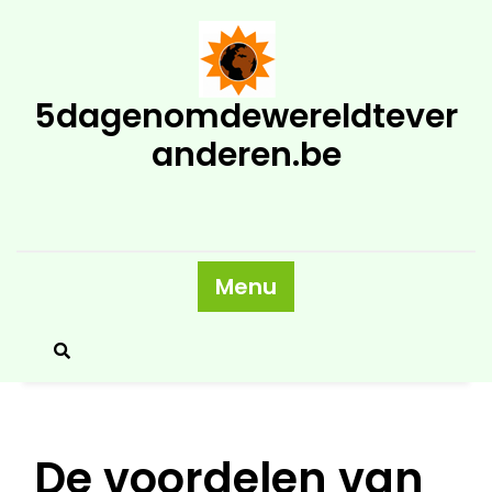
Skip
to
content
5dagenomdewereldtever
anderen.be
Menu
De voordelen van