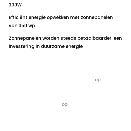
300W
Efficiënt energie opwekken met zonnepanelen
van 350 wp
Zonnepanelen worden steeds betaalbaarder: een
investering in duurzame energie
Recente commentaren
5dagenomdewereldteveranderen
op
De 5 P’s
van Duurzaamheid: Richtlijnen voor een
Evenwichtige Toekomst
Susannah vluchten
op
De 5 P’s van
Duurzaamheid: Richtlijnen voor een
Evenwichtige Toekomst
Archief