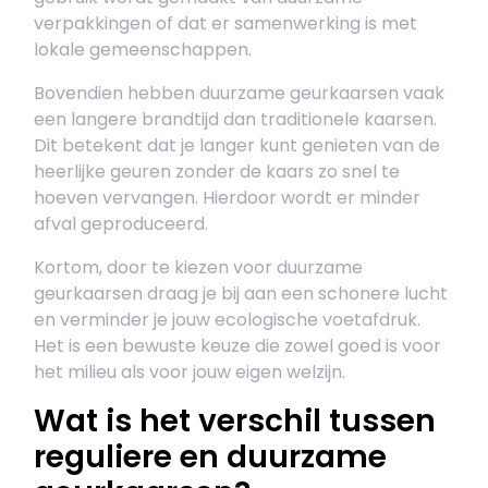
verpakkingen of dat er samenwerking is met
lokale gemeenschappen.
Bovendien hebben duurzame geurkaarsen vaak
een langere brandtijd dan traditionele kaarsen.
Dit betekent dat je langer kunt genieten van de
heerlijke geuren zonder de kaars zo snel te
hoeven vervangen. Hierdoor wordt er minder
afval geproduceerd.
Kortom, door te kiezen voor duurzame
geurkaarsen draag je bij aan een schonere lucht
en verminder je jouw ecologische voetafdruk.
Het is een bewuste keuze die zowel goed is voor
het milieu als voor jouw eigen welzijn.
Wat is het verschil tussen
reguliere en duurzame