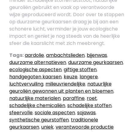
minder schadelijke stoffen uitstoot, natuurlijke
geuroliën gebruikt en vaak op verantwoorde
wijze geproduceerd wordt. Door over te stappen
op duurzame geurkaarsen draag je bij aan een
schonere lucht, verminder je jouw ecologische
impact en geniet je nog steeds van de heerlijke
sfeer die kaarslicht met zich meebrengt.
Tags:
aardolie
,
ambachtslieden
,
bijenwas
,
duurzame alternatieven
,
duurzame geurkaarsen
,
ecologische aspecten
,
giftige stoffen
,
handgegoten kaarsen
,
keuze
,
langere
,
luchtvervuiling
,
milieuvriendelijke
,
natuurlijke
geuroliën gewonnen uit planten en bloemen
,
natuurlijke materialen
,
paraffine
,
roet
,
schadelijke chemicaliën
,
schadelijke stoffen
,
sfeervolle
,
sociale aspecten
,
sojawas
,
synthetische geurstoffen
,
traditionele
geurkaarsen
,
uniek
,
verantwoorde productie