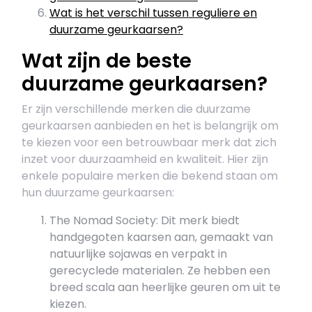
Wat is het verschil tussen reguliere en
duurzame geurkaarsen?
Wat zijn de beste
duurzame geurkaarsen?
Er zijn verschillende merken die duurzame
geurkaarsen aanbieden en het is belangrijk om
te kiezen voor een betrouwbaar merk dat zich
inzet voor duurzaamheid en kwaliteit. Hier zijn
enkele populaire merken die bekend staan om
hun duurzame geurkaarsen:
The Nomad Society: Dit merk biedt
handgegoten kaarsen aan, gemaakt van
natuurlijke sojawas en verpakt in
gerecyclede materialen. Ze hebben een
breed scala aan heerlijke geuren om uit te
kiezen.