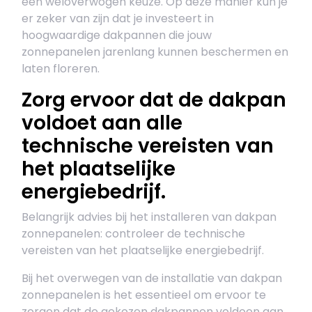
een weloverwogen keuze. Op deze manier kun je
er zeker van zijn dat je investeert in
hoogwaardige dakpannen die jouw
zonnepanelen jarenlang kunnen beschermen en
laten floreren.
Zorg ervoor dat de dakpan
voldoet aan alle
technische vereisten van
het plaatselijke
energiebedrijf.
Belangrijk advies bij het installeren van dakpan
zonnepanelen: controleer de technische
vereisten van het plaatselijke energiebedrijf.
Bij het overwegen van de installatie van dakpan
zonnepanelen is het essentieel om ervoor te
zorgen dat de gekozen dakpannen voldoen aan