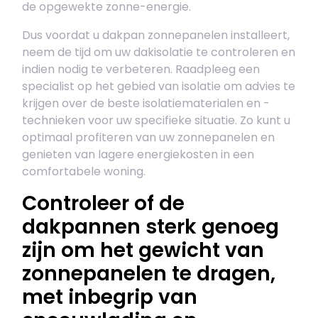
de opgewekte zonne-energie.
Dus voordat u dakpan zonnepanelen installeert,
neem de tijd om uw dakisolatie te controleren en
indien nodig te verbeteren. Raadpleeg een
specialist op het gebied van isolatie om advies te
krijgen over de beste isolatiematerialen en -
technieken voor uw specifieke situatie. Zo kunt u
optimaal profiteren van uw zonnepanelen en
genieten van lagere energiekosten in een
comfortabele woning.
Controleer of de
dakpannen sterk genoeg
zijn om het gewicht van
zonnepanelen te dragen,
met inbegrip van