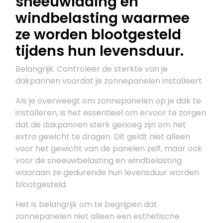
sneeuwlading en
windbelasting waarmee
ze worden blootgesteld
tijdens hun levensduur.
Belangrijk: Controleer de sterkte van je
dakpannen voordat je zonnepanelen installeert
Als je overweegt om zonnepanelen op je dak te
installeren, is het essentieel om ervoor te zorgen
dat de dakpannen sterk genoeg zijn om het
extra gewicht te dragen. Dit geldt niet alleen
voor het gewicht van de panelen zelf, maar ook
voor de sneeuwbelasting en windbelasting
waaraan ze gedurende hun levensduur worden
blootgesteld.
Het is belangrijk om te begrijpen dat
zonnepanelen niet alleen een esthetische