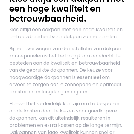
een hoge kwaliteit en
betrouwbaarheid.
Kies altijd een dakpan met een hoge kwaliteit en
betrouwbaarheid voor dakpan zonnepanelen
Bij het overwegen van de installatie van dakpan
zonnepanelen is het belangrijk om aandacht te
besteden aan de kwaliteit en betrouwbaarheid
van de gebruikte dakpannen. De keuze voor
hoogwaardige dakpannen is essentieel om
ervoor te zorgen dat je zonnepanelen optimaal
presteren en langdurig meegaan.
Hoewel het verleidelijk kan zijn om te besparen
op de kosten door te kiezen voor goedkopere
dakpannen, kan dit uiteindelijk resulteren in
problemen en extra kosten op de lange termijn.
Dakpannen van lage kwaliteit kunnen sneller