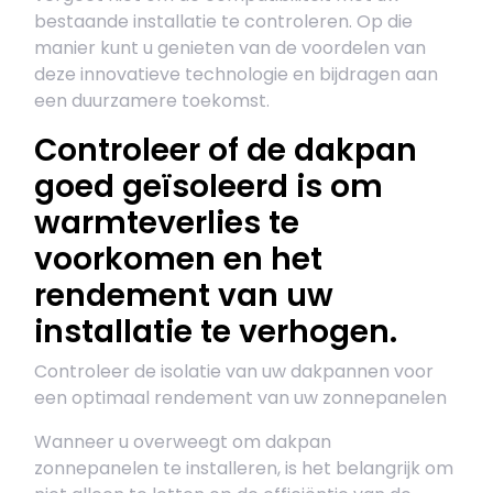
bestaande installatie te controleren. Op die
manier kunt u genieten van de voordelen van
deze innovatieve technologie en bijdragen aan
een duurzamere toekomst.
Controleer of de dakpan
goed geïsoleerd is om
warmteverlies te
voorkomen en het
rendement van uw
installatie te verhogen.
Controleer de isolatie van uw dakpannen voor
een optimaal rendement van uw zonnepanelen
Wanneer u overweegt om dakpan
zonnepanelen te installeren, is het belangrijk om