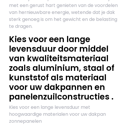
met een gerust hart genieten van de voordelen
van hernieuwbare energie, wetende dat je dak
sterk genoeg is om het gewicht en de belasting
te dragen.
Kies voor een lange
levensduur door middel
van kwaliteitsmateriaal
zoals aluminium, staal of
kunststof als materiaal
voor uw dakpannen en
panelenzuilconstructies .
Kies voor een lange levensduur met
hoogwaardige materialen voor uw dakpan
zonnepanelen