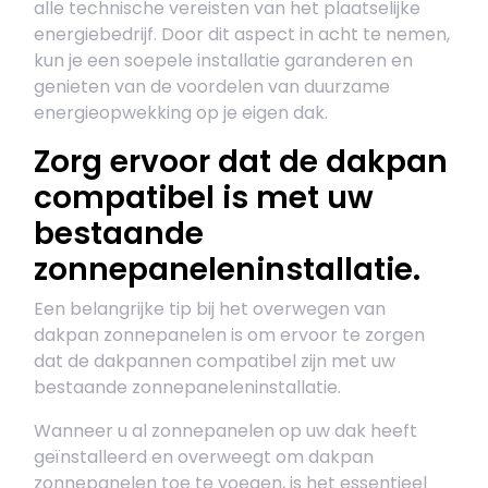
alle technische vereisten van het plaatselijke
energiebedrijf. Door dit aspect in acht te nemen,
kun je een soepele installatie garanderen en
genieten van de voordelen van duurzame
energieopwekking op je eigen dak.
Zorg ervoor dat de dakpan
compatibel is met uw
bestaande
zonnepaneleninstallatie.
Een belangrijke tip bij het overwegen van
dakpan zonnepanelen is om ervoor te zorgen
dat de dakpannen compatibel zijn met uw
bestaande zonnepaneleninstallatie.
Wanneer u al zonnepanelen op uw dak heeft
geïnstalleerd en overweegt om dakpan
zonnepanelen toe te voegen, is het essentieel