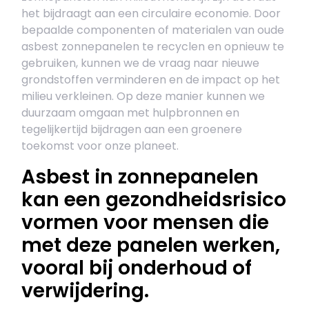
het bijdraagt aan een circulaire economie. Door
bepaalde componenten of materialen van oude
asbest zonnepanelen te recyclen en opnieuw te
gebruiken, kunnen we de vraag naar nieuwe
grondstoffen verminderen en de impact op het
milieu verkleinen. Op deze manier kunnen we
duurzaam omgaan met hulpbronnen en
tegelijkertijd bijdragen aan een groenere
toekomst voor onze planeet.
Asbest in zonnepanelen
kan een gezondheidsrisico
vormen voor mensen die
met deze panelen werken,
vooral bij onderhoud of
verwijdering.