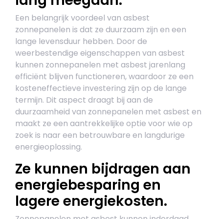
lang meegaan.
Een belangrijk voordeel van asbest
zonnepanelen is dat ze duurzaam zijn en een
lange levensduur hebben. Door de
weerbestendige eigenschappen van asbest
kunnen zonnepanelen met asbest jarenlang
efficiënt blijven functioneren, waardoor ze een
kosteneffectieve investering zijn op de lange
termijn. Dit aspect draagt bij aan de
duurzaamheid van zonnepanelen met asbest en
maakt ze een aantrekkelijke optie voor wie op
zoek is naar een betrouwbare en langdurige
energieoplossing.
Ze kunnen bijdragen aan
energiebesparing en
lagere energiekosten.
Zonnepanelen met asbest kunnen inderdaad