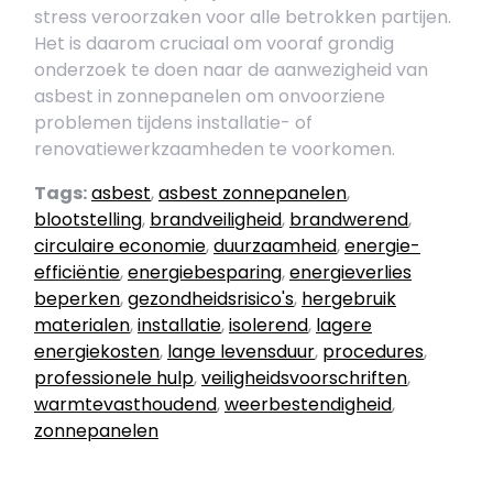
stress veroorzaken voor alle betrokken partijen.
Het is daarom cruciaal om vooraf grondig
onderzoek te doen naar de aanwezigheid van
asbest in zonnepanelen om onvoorziene
problemen tijdens installatie- of
renovatiewerkzaamheden te voorkomen.
Tags:
asbest
,
asbest zonnepanelen
,
blootstelling
,
brandveiligheid
,
brandwerend
,
circulaire economie
,
duurzaamheid
,
energie-
efficiëntie
,
energiebesparing
,
energieverlies
beperken
,
gezondheidsrisico's
,
hergebruik
materialen
,
installatie
,
isolerend
,
lagere
energiekosten
,
lange levensduur
,
procedures
,
professionele hulp
,
veiligheidsvoorschriften
,
warmtevasthoudend
,
weerbestendigheid
,
zonnepanelen