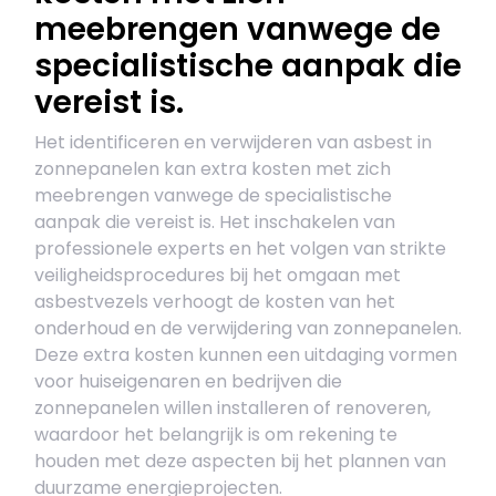
meebrengen vanwege de
specialistische aanpak die
vereist is.
Het identificeren en verwijderen van asbest in
zonnepanelen kan extra kosten met zich
meebrengen vanwege de specialistische
aanpak die vereist is. Het inschakelen van
professionele experts en het volgen van strikte
veiligheidsprocedures bij het omgaan met
asbestvezels verhoogt de kosten van het
onderhoud en de verwijdering van zonnepanelen.
Deze extra kosten kunnen een uitdaging vormen
voor huiseigenaren en bedrijven die
zonnepanelen willen installeren of renoveren,
waardoor het belangrijk is om rekening te
houden met deze aspecten bij het plannen van
duurzame energieprojecten.