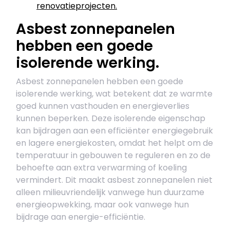
renovatieprojecten.
Asbest zonnepanelen
hebben een goede
isolerende werking.
Asbest zonnepanelen hebben een goede
isolerende werking, wat betekent dat ze warmte
goed kunnen vasthouden en energieverlies
kunnen beperken. Deze isolerende eigenschap
kan bijdragen aan een efficiënter energiegebruik
en lagere energiekosten, omdat het helpt om de
temperatuur in gebouwen te reguleren en zo de
behoefte aan extra verwarming of koeling
vermindert. Dit maakt asbest zonnepanelen niet
alleen milieuvriendelijk vanwege hun duurzame
energieopwekking, maar ook vanwege hun
bijdrage aan energie-efficiëntie.