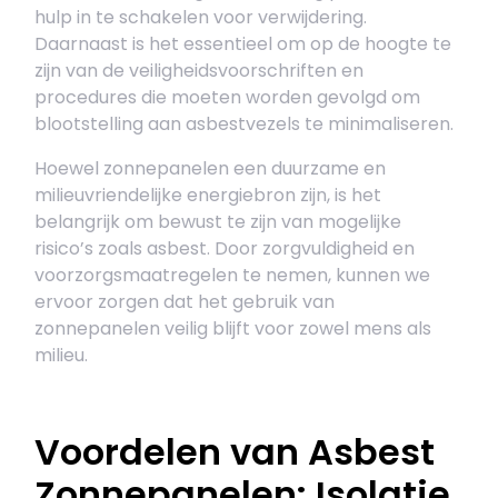
hulp in te schakelen voor verwijdering.
Daarnaast is het essentieel om op de hoogte te
zijn van de veiligheidsvoorschriften en
procedures die moeten worden gevolgd om
blootstelling aan asbestvezels te minimaliseren.
Hoewel zonnepanelen een duurzame en
milieuvriendelijke energiebron zijn, is het
belangrijk om bewust te zijn van mogelijke
risico’s zoals asbest. Door zorgvuldigheid en
voorzorgsmaatregelen te nemen, kunnen we
ervoor zorgen dat het gebruik van
zonnepanelen veilig blijft voor zowel mens als
milieu.
Voordelen van Asbest
Zonnepanelen: Isolatie,