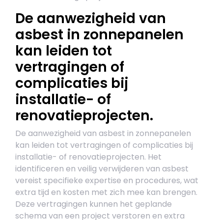
De aanwezigheid van
asbest in zonnepanelen
kan leiden tot
vertragingen of
complicaties bij
installatie- of
renovatieprojecten.
De aanwezigheid van asbest in zonnepanelen
kan leiden tot vertragingen of complicaties bij
installatie- of renovatieprojecten. Het
identificeren en veilig verwijderen van asbest
vereist specifieke expertise en procedures, wat
extra tijd en kosten met zich mee kan brengen.
Deze vertragingen kunnen het geplande
schema van een project verstoren en extra