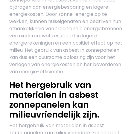
bijdragen aan energiebesparing en lagere
energiekosten. Door zonne-energie op te
wekken, kunnen huiseigenaren en bedrijven hun
afhankelijkheid van traditionele energiebronnen
verminderen, wat resulteert in lagere
energierekeningen en een positief effect op het
milieu. Het gebruik van asbest in zonnepanelen
kan dus een duurzame oplossing zijn voor het
verlagen van energiekosten en het bevorderen
van energie-efficiëntie.
Het hergebruik van
materialen in asbest
zonnepanelen kan
milieuvriendelijk zijn.
Het hergebruik van materialen in asbest
zonnepanelen kan milieuvriendelijk zijn doordat