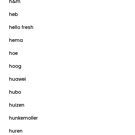
h&m
heb
hello fresh
hema
hoe
hoog
huawei
hubo
huizen
hunkemoller
huren