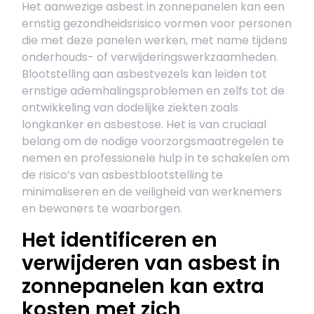
Het aanwezige asbest in zonnepanelen kan een
ernstig gezondheidsrisico vormen voor personen
die met deze panelen werken, met name tijdens
onderhouds- of verwijderingswerkzaamheden.
Blootstelling aan asbestvezels kan leiden tot
ernstige ademhalingsproblemen en zelfs tot de
ontwikkeling van dodelijke ziekten zoals
longkanker en asbestose. Het is van cruciaal
belang om de nodige voorzorgsmaatregelen te
nemen en professionele hulp in te schakelen om
de risico’s van asbestblootstelling te
minimaliseren en de veiligheid van werknemers
en bewoners te waarborgen.
Het identificeren en
verwijderen van asbest in
zonnepanelen kan extra
kosten met zich