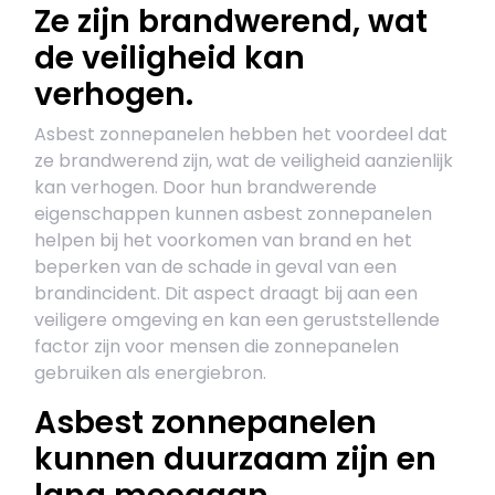
Ze zijn brandwerend, wat
de veiligheid kan
verhogen.
Asbest zonnepanelen hebben het voordeel dat
ze brandwerend zijn, wat de veiligheid aanzienlijk
kan verhogen. Door hun brandwerende
eigenschappen kunnen asbest zonnepanelen
helpen bij het voorkomen van brand en het
beperken van de schade in geval van een
brandincident. Dit aspect draagt bij aan een
veiligere omgeving en kan een geruststellende
factor zijn voor mensen die zonnepanelen
gebruiken als energiebron.
Asbest zonnepanelen
kunnen duurzaam zijn en