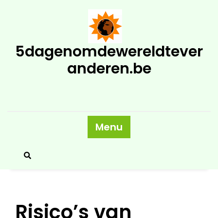
Skip
to
content
5dagenomdewereldtever
anderen.be
Menu
Risico’s van