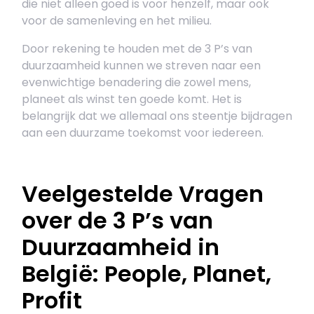
die niet alleen goed is voor henzelf, maar ook
voor de samenleving en het milieu.
Door rekening te houden met de 3 P’s van
duurzaamheid kunnen we streven naar een
evenwichtige benadering die zowel mens,
planeet als winst ten goede komt. Het is
belangrijk dat we allemaal ons steentje bijdragen
aan een duurzame toekomst voor iedereen.
Veelgestelde Vragen
over de 3 P’s van
Duurzaamheid in
België: People, Planet,
Profit