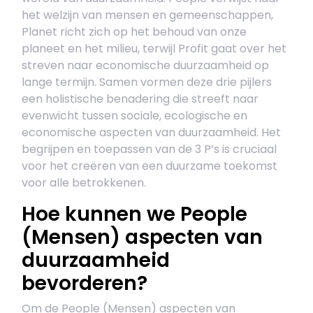
het welzijn van mensen en gemeenschappen,
Planet richt zich op het behoud van onze
planeet en het milieu, terwijl Profit gaat over het
streven naar economische duurzaamheid op
lange termijn. Samen vormen deze drie pijlers
een holistische benadering die streeft naar
evenwicht tussen sociale, ecologische en
economische aspecten van duurzaamheid. Het
begrijpen en toepassen van de 3 P’s is cruciaal
voor het creëren van een duurzame toekomst
voor alle betrokkenen.
Hoe kunnen we People
(Mensen) aspecten van
duurzaamheid
bevorderen?
Om de People (Mensen) aspecten van