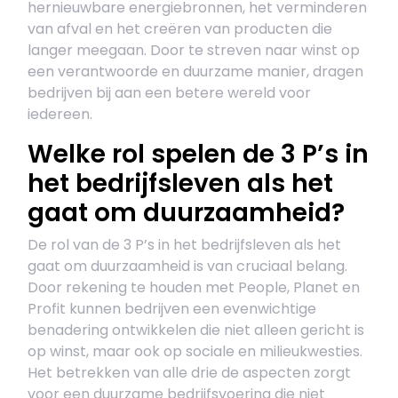
hernieuwbare energiebronnen, het verminderen
van afval en het creëren van producten die
langer meegaan. Door te streven naar winst op
een verantwoorde en duurzame manier, dragen
bedrijven bij aan een betere wereld voor
iedereen.
Welke rol spelen de 3 P’s in
het bedrijfsleven als het
gaat om duurzaamheid?
De rol van de 3 P’s in het bedrijfsleven als het
gaat om duurzaamheid is van cruciaal belang.
Door rekening te houden met People, Planet en
Profit kunnen bedrijven een evenwichtige
benadering ontwikkelen die niet alleen gericht is
op winst, maar ook op sociale en milieukwesties.
Het betrekken van alle drie de aspecten zorgt
voor een duurzame bedrijfsvoering die niet