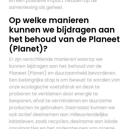
en een positieve impact hebben op de
samenleving als geheel.
Op welke manieren
kunnen we bijdragen aan
het behoud van de Planeet
(Planet)?
Er zijn verschillende manieren waarop we
kunnen bijdragen aan het behoud van de
Planeet (Planet) en duurzaamheid bevorderen.
Een belangrijke stap is om bewust te worden van
onze ecologische voetafdruk en deze te
proberen te verkleinen door energie te
besparen, afval te verminderen en duurzame
producten te gebruiken. Daarnaast kunnen we
ook actief deelnemen aan milieuvriendelijke
initiatieven, zoals recyclen, deelname aan lokale
opruimacties en het ondersteunen van groene