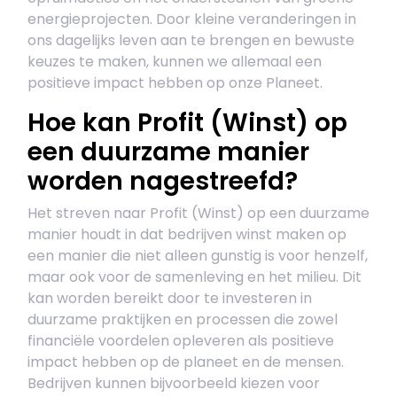
energieprojecten. Door kleine veranderingen in
ons dagelijks leven aan te brengen en bewuste
keuzes te maken, kunnen we allemaal een
positieve impact hebben op onze Planeet.
Hoe kan Profit (Winst) op
een duurzame manier
worden nagestreefd?
Het streven naar Profit (Winst) op een duurzame
manier houdt in dat bedrijven winst maken op
een manier die niet alleen gunstig is voor henzelf,
maar ook voor de samenleving en het milieu. Dit
kan worden bereikt door te investeren in
duurzame praktijken en processen die zowel
financiële voordelen opleveren als positieve
impact hebben op de planeet en de mensen.
Bedrijven kunnen bijvoorbeeld kiezen voor