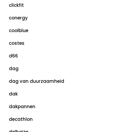
clickfit
conergy
coolblue
costes
d66
dag
dag van duurzaamheid
dak
dakpannen
decathlon
delhaize