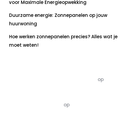
voor Maximale Energieopwekking
Duurzame energie: Zonnepanelen op jouw
huurwoning
Hoe werken zonnepanelen precies? Alles wat je
moet weten!
Recente commentaren
5dagenomdewereldteveranderen
op
De 5 P’s
van Duurzaamheid: Richtlijnen voor een
Evenwichtige Toekomst
Susannah vluchten
op
De 5 P’s van
Duurzaamheid: Richtlijnen voor een
Evenwichtige Toekomst
Archief