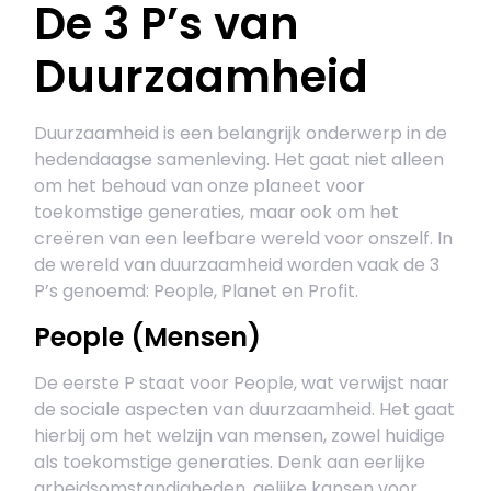
De 3 P’s van
Duurzaamheid
Duurzaamheid is een belangrijk onderwerp in de
hedendaagse samenleving. Het gaat niet alleen
om het behoud van onze planeet voor
toekomstige generaties, maar ook om het
creëren van een leefbare wereld voor onszelf. In
de wereld van duurzaamheid worden vaak de 3
P’s genoemd: People, Planet en Profit.
People (Mensen)
De eerste P staat voor People, wat verwijst naar
de sociale aspecten van duurzaamheid. Het gaat
hierbij om het welzijn van mensen, zowel huidige
als toekomstige generaties. Denk aan eerlijke
arbeidsomstandigheden, gelijke kansen voor