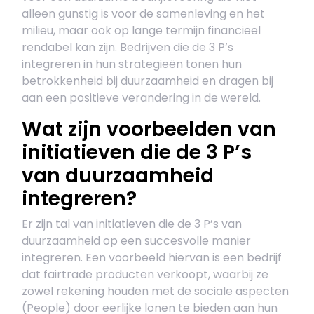
alleen gunstig is voor de samenleving en het
milieu, maar ook op lange termijn financieel
rendabel kan zijn. Bedrijven die de 3 P’s
integreren in hun strategieën tonen hun
betrokkenheid bij duurzaamheid en dragen bij
aan een positieve verandering in de wereld.
Wat zijn voorbeelden van
initiatieven die de 3 P’s
van duurzaamheid
integreren?
Er zijn tal van initiatieven die de 3 P’s van
duurzaamheid op een succesvolle manier
integreren. Een voorbeeld hiervan is een bedrijf
dat fairtrade producten verkoopt, waarbij ze
zowel rekening houden met de sociale aspecten
(People) door eerlijke lonen te bieden aan hun