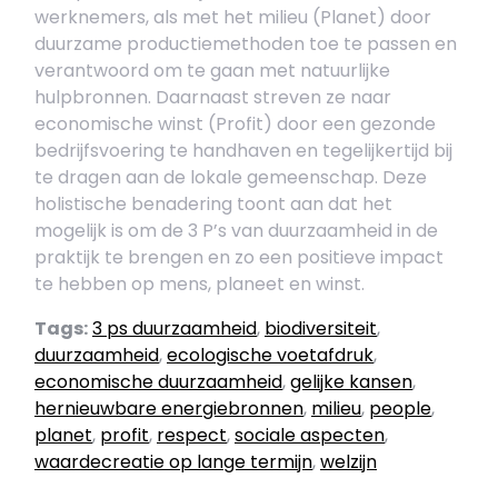
werknemers, als met het milieu (Planet) door
duurzame productiemethoden toe te passen en
verantwoord om te gaan met natuurlijke
hulpbronnen. Daarnaast streven ze naar
economische winst (Profit) door een gezonde
bedrijfsvoering te handhaven en tegelijkertijd bij
te dragen aan de lokale gemeenschap. Deze
holistische benadering toont aan dat het
mogelijk is om de 3 P’s van duurzaamheid in de
praktijk te brengen en zo een positieve impact
te hebben op mens, planeet en winst.
Tags:
3 ps duurzaamheid
,
biodiversiteit
,
duurzaamheid
,
ecologische voetafdruk
,
economische duurzaamheid
,
gelijke kansen
,
hernieuwbare energiebronnen
,
milieu
,
people
,
planet
,
profit
,
respect
,
sociale aspecten
,
waardecreatie op lange termijn
,
welzijn