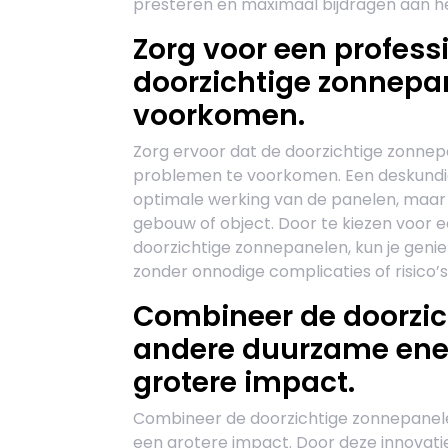
presteren en maximaal bijdragen aan 
Zorg voor een professi
doorzichtige zonnepa
voorkomen.
Zorg ervoor dat de doorzichtige zonne
problemen te voorkomen. Een deskundige
optimale werking van de panelen, maar o
gebouw of object. Door te kiezen voor ee
doorzichtige zonnepanelen, kun je geni
zonder onnodige complicaties of risico’s
Combineer de doorzi
andere duurzame ene
grotere impact.
Combineer de doorzichtige zonnepane
een grotere impact. Door deze innovati