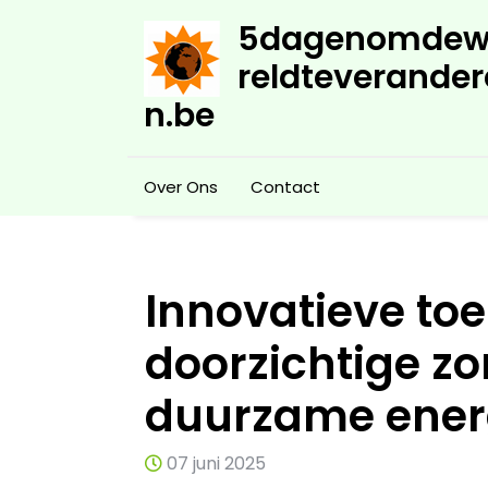
Skip
5dagenomdew
to
content
reldteverander
n.be
Over Ons
Contact
Innovatieve to
doorzichtige z
duurzame ener
07 juni 2025