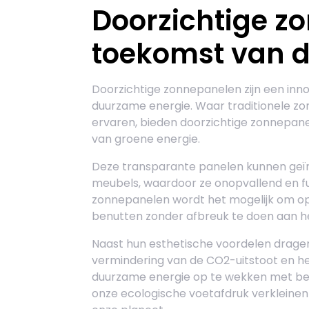
Doorzichtige z
toekomst van 
Doorzichtige zonnepanelen zijn een inn
duurzame energie. Waar traditionele z
ervaren, bieden doorzichtige zonnepan
van groene energie.
Deze transparante panelen kunnen geïn
meubels, waardoor ze onopvallend en fun
zonnepanelen wordt het mogelijk om op
benutten zonder afbreuk te doen aan he
Naast hun esthetische voordelen dragen
vermindering van de CO2-uitstoot en he
duurzame energie op te wekken met beh
onze ecologische voetafdruk verkleine