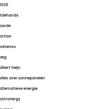
2020
2dehands
aarde
action
advenso
aeg
albert heijn
alles over zonnepanelen
alternatieve energie
astronergy