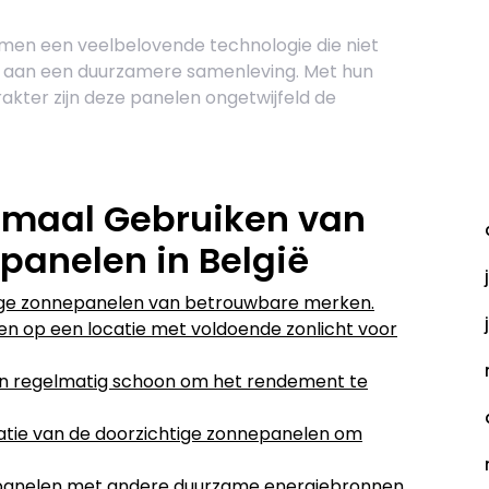
men een veelbelovende technologie die niet
agt aan een duurzamere samenleving. Met hun
rakter zijn deze panelen ongetwijfeld de
A
timaal Gebruiken van
panelen in België
ige zonnepanelen van betrouwbare merken.
en op een locatie met voldoende zonlicht voor
en regelmatig schoon om het rendement te
llatie van de doorzichtige zonnepanelen om
panelen met andere duurzame energiebronnen