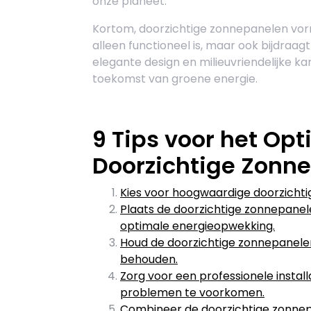
onze planeet.
Kortom, doorzichtige zonnepanelen vor
alleen functioneel is, maar ook bijdra
elegante design en milieuvriendelijke ka
toekomst van groene energie.
9 Tips voor het Op
Doorzichtige Zonne
Kies voor hoogwaardige doorzicht
Plaats de doorzichtige zonnepanel
optimale energieopwekking.
Houd de doorzichtige zonnepanel
behouden.
Zorg voor een professionele insta
problemen te voorkomen.
Combineer de doorzichtige zonne