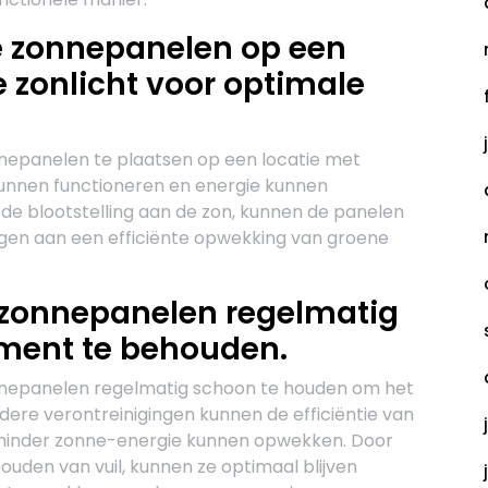
ge zonnepanelen op een
 zonlicht voor optimale
nnepanelen te plaatsen op een locatie met
kunnen functioneren en energie kunnen
e blootstelling aan de zon, kunnen de panelen
en aan een efficiënte opwekking van groene
 zonnepanelen regelmatig
ment te behouden.
onnepanelen regelmatig schoon te houden om het
dere verontreinigingen kunnen de efficiëntie van
minder zonne-energie kunnen opwekken. Door
ouden van vuil, kunnen ze optimaal blijven