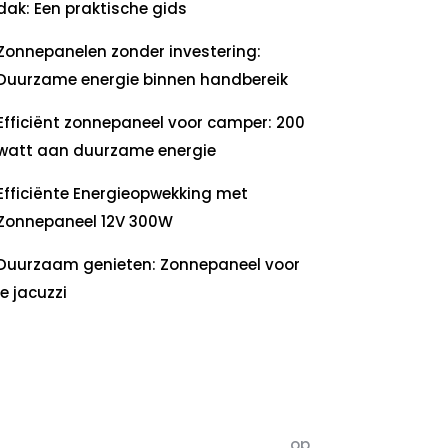
dak: Een praktische gids
Zonnepanelen zonder investering:
Duurzame energie binnen handbereik
Efficiënt zonnepaneel voor camper: 200
watt aan duurzame energie
Efficiënte Energieopwekking met
Zonnepaneel 12V 300W
Duurzaam genieten: Zonnepaneel voor
je jacuzzi
ecente
commentaren
5dagenomdewereldteveranderen
op