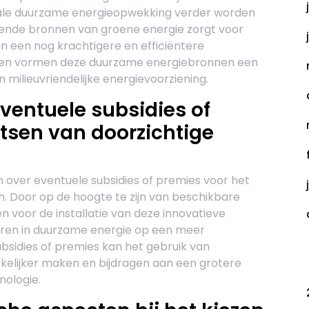
tale duurzame energieopwekking verder worden
lende bronnen van groene energie zorgt voor
an een nog krachtigere en efficiëntere
men vormen deze duurzame energiebronnen een
milieuvriendelijke energievoorziening.
eventuele subsidies of
tsen van doorzichtige
n over eventuele subsidies of premies voor het
. Door op de hoogte te zijn van beschikbare
en voor de installatie van deze innovatieve
eren in duurzame energie op een meer
bsidies of premies kan het gebruik van
C
kelijker maken en bijdragen aan een grotere
nologie.