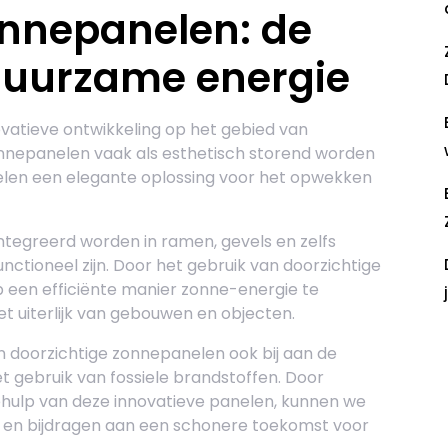
onnepanelen: de
duurzame energie
ovatieve ontwikkeling op het gebied van
onnepanelen vaak als esthetisch storend worden
elen een elegante oplossing voor het opwekken
tegreerd worden in ramen, gevels en zelfs
ctioneel zijn. Door het gebruik van doorzichtige
 een efficiënte manier zonne-energie te
t uiterlijk van gebouwen en objecten.
 doorzichtige zonnepanelen ook bij aan de
R
t gebruik van fossiele brandstoffen. Door
ulp van deze innovatieve panelen, kunnen we
n en bijdragen aan een schonere toekomst voor