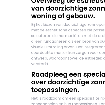
Overweeg de esthetisc
van doorzichtige zonn
woning of gebouw.
Bij het kiezen van doorzichtige zonnepa
met de esthetische aspecten die passen
selecteren die harmoniëren met de archi
alleen functioneren als een bron van d
visuele uitstraling ervan. Het integrer
doordachte manier kan zorgen voor een
ontwerp, waardoor zowel de esthetiek 
versterkt.
Raadpleeg een specia
over doorzichtige zo
toepassingen.
Het is raadzaam om een specialist te r
zonnepanelen en hun toepassingen. Een e