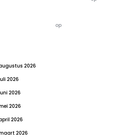
De 5 P’s van Duurzaamheid: Richtlijnen
voor een Evenwichtige Toekomst
Susannah vluchten
op
De 5 P’s van
Duurzaamheid: Richtlijnen voor een
Evenwichtige Toekomst
rchief
augustus 2026
juli 2026
juni 2026
mei 2026
april 2026
maart 2026