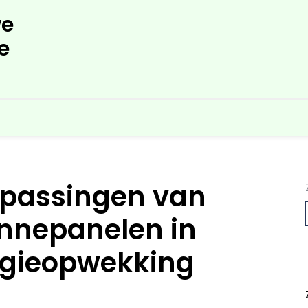
e
e
epassingen van
onnepanelen in
gieopwekking
L