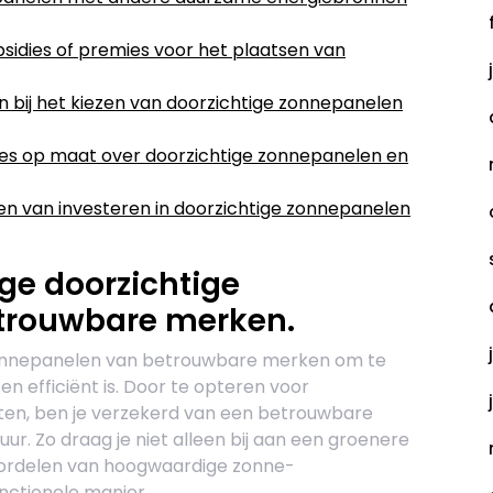
bsidies of premies voor het plaatsen van
bij het kiezen van doorzichtige zonnepanelen
ies op maat over doorzichtige zonnepanelen en
en van investeren in doorzichtige zonnepanelen
ge doorzichtige
trouwbare merken.
zonnepanelen van betrouwbare merken om te
n efficiënt is. Door te opteren voor
ten, ben je verzekerd van een betrouwbare
r. Zo draag je niet alleen bij aan een groenere
oordelen van hoogwaardige zonne-
unctionele manier.