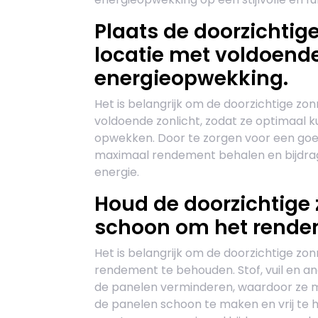
Plaats de doorzichti
locatie met voldoende
energieopwekking.
Het is belangrijk om de doorzichtige zo
voldoende zonlicht, zodat ze optimaal 
opwekken. Door te zorgen voor een goed
maximaal rendement behalen en bijdrag
energie.
Houd de doorzichtige
schoon om het rende
Het is belangrijk om de doorzichtige z
rendement te behouden. Stof, vuil en an
de panelen verminderen, waardoor ze 
de panelen schoon te maken en vrij te h