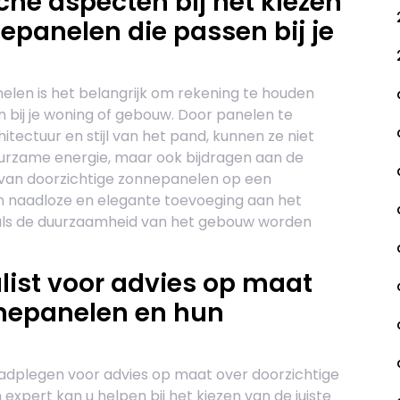
he aspecten bij het kiezen
epanelen die passen bij je
nelen is het belangrijk om rekening te houden
 bij je woning of gebouw. Door panelen te
tectuur en stijl van het pand, kunnen ze niet
uurzame energie, maar ook bijdragen aan de
en van doorzichtige zonnepanelen op een
 naadloze en elegante toevoeging aan het
als de duurzaamheid van het gebouw worden
list voor advies op maat
nnepanelen en hun
aadplegen voor advies op maat over doorzichtige
xpert kan u helpen bij het kiezen van de juiste