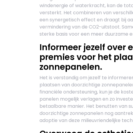
windenergie of waterkracht, kan de to
versterkt. Het combineren van verschil
een synergetisch effect en draagt bij a
vermindering van de CO2-uitstoot. Sa
sterke basis voor een meer duurzame en 
Informeer jezelf over 
premies voor het plaa
zonnepanelen.
Het is verstandig om jezelf te informere
plaatsen van doorzichtige zonnepanelen
financiële ondersteuning, kun je de kost
panelen mogelijk verlagen en zo invest
betaalbare manier. Het benutten van su
doorzichtige zonnepanelen nog aantrek
adoptie van deze milieuvriendelijke tech