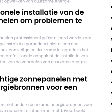
het opwekken van duurzame energie.
onele installatie van de
nelen om problemen te
panelen professioneel geïnstalleerd worden om
 installatie garandeert niet alleen een
ok een veilige en duurzame integratie in het
n professionele aanpak bij de installatie van
eten van de voordelen van duurzame energie
.
chtige zonnepanelen met
rgiebronnen voor een
len met andere duurzame energiebronnen voor
eve panelen te integreren met bijvoorbeeld