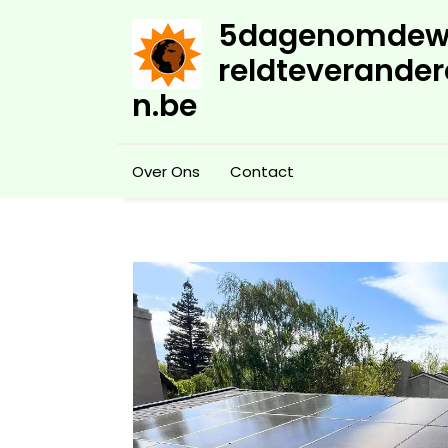
Skip
5dagenomdew
to
content
reldteverander
n.be
Over Ons
Contact