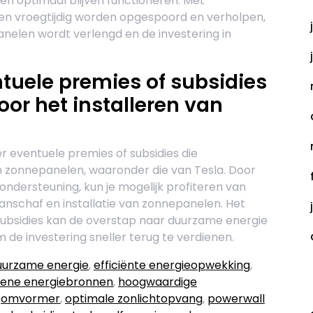
n optimaal blijven functioneren. Met
n vroegtijdig worden opgespoord en verholpen,
elen wordt verlengd en de investering in
ntuele premies of subsidies
oor het installeren van
er eventuele premies of subsidies die
an zonnepanelen, waaronder die van Tesla. Door
 ondersteuning, kun je mogelijk profiteren van
anschaf en installatie van zonnepanelen. Het
ubsidies kan de overstap naar duurzame energie
de investering sneller terug te verdienen.
uurzame energie
,
efficiënte energieopwekking
,
C
ene energiebronnen
,
hoogwaardige
,
omvormer
,
optimale zonlichtopvang
,
powerwall