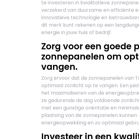
te investeren in kwalitatieve zonnepa
verzekerd van duurzame en efficiënte e
innovatieve technologie en betrouwbar
dit merk kunt rekenen op een langduri
energie in jouw huis of bedrijf.
Zorg voor een goede 
zonnepanelen om opti
vangen.
Zorg ervoor dat de zonnepanelen van T
optimaal zonlicht op te vangen. Een juis
het maximaliseren van de energieopbre
ze gedurende de dag voldoende zonlicht
met een gunstige oriëntatie en minimal
plaatsing van de zonnepanelen kunnen 
energieopwekking en zo optimaal gebr
Investeer in een kwa