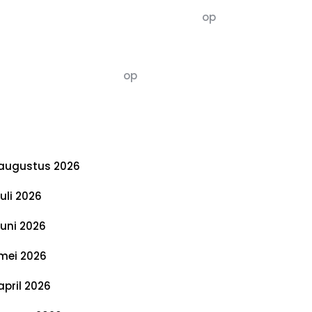
5dagenomdewereldteveranderen
op
De 5 P’s van Duurzaamheid: Richtlijnen
voor een Evenwichtige Toekomst
Susannah vluchten
op
De 5 P’s van
Duurzaamheid: Richtlijnen voor een
Evenwichtige Toekomst
rchief
augustus 2026
juli 2026
juni 2026
mei 2026
april 2026