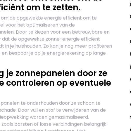
iciënt om te zetten.
 om de opgewekte energie efficiënt om te
el voor het optimaliseren van de
nelen. Door te kiezen voor een betrouwbare en
 dat de opgewekte zonne-energie efficiënt
in je huishouden. Zo kan je nog meer profiteren
en bespaar je op je energierekening op lange
 je zonnepanelen door ze
e controleren op eventuele
nepanelen te onderhouden door ze schoon te
hade. Door vuil en stof te verwijderen van de
rgieopwekking worden gemaximaliseerd.
zoals barsten of losse verbindingen belangrijk