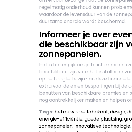
om ervoor te zorgen dat de zonnepanele
regelmatig onderhoud kunnen probleme
waardoor de levensduur van de zonnepan
duurzame energie wordt beschermd.
Informeer je over eve
die beschikbaar zijn v
zonnepanelen.
Het is belangrijk om je te informeren ov
beschikbaar zijn voor het installeren v
op de hoogte te zijn van deze financiële
extra voordelen en besparingen bij de a
benutten van beschikbare premies en s
nog aantrekkelijker maken en helpen om 
Tags:
betrouwbare fabrikant
,
design
,
d
energie-efficiëntie
,
goede plaatsing
,
gro
zonnepanelen
,
innovatieve technologie