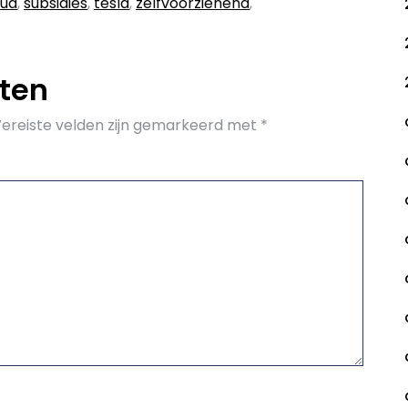
oud
,
subsidies
,
tesla
,
zelfvoorzienend
,
aten
ereiste velden zijn gemarkeerd met
*