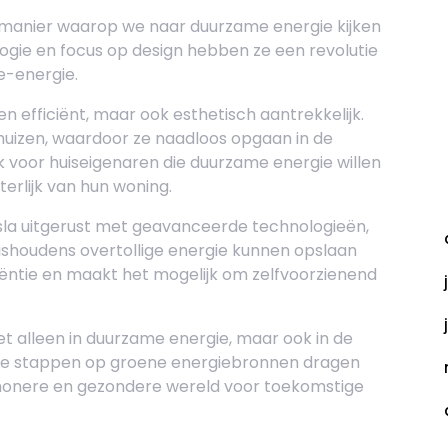
manier waarop we naar duurzame energie kijken
ogie en focus op design hebben ze een revolutie
e-energie.
en efficiënt, maar ook esthetisch aantrekkelijk.
huizen, waardoor ze naadloos opgaan in de
jk voor huiseigenaren die duurzame energie willen
erlijk van hun woning.
A
sla uitgerust met geavanceerde technologieën,
ishoudens overtollige energie kunnen opslaan
ciëntie en maakt het mogelijk om zelfvoorzienend
t alleen in duurzame energie, maar ook in de
 te stappen op groene energiebronnen dragen
chonere en gezondere wereld voor toekomstige