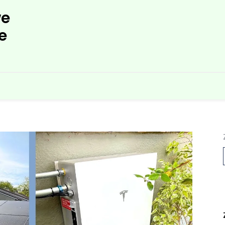
e
e
L