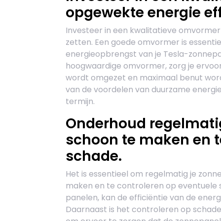
opgewekte energie eff
Investeer in een kwalitatieve omvormer
zetten. Een goede omvormer is essentie
energieopbrengst van je Tesla-zonnepa
hoogwaardige omvormer, zorg je ervoor
wordt omgezet en maximaal benut wordt 
van de voordelen van duurzame energie 
termijn.
Onderhoud regelmatig
schoon te maken en t
schade.
Het is essentieel om regelmatig je zon
maken en te controleren op eventuele sc
panelen, kan de efficiëntie van de ene
Daarnaast is het controleren op schade 