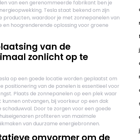
nelen van een gerenommeerde fabrikant ben je
nergieopwekking. Tesla staat bekend om zijn
e producten, waardoor je met zonnepanelen van
ge en hoogrenderende oplossing voor groene
plaatsing van de
maal zonlicht op te
esla op een goede locatie worden geplaatst om
te positionering van de panelen is essentieel voor
ngst. Plaats de zonnepanelen op een plek waar
 kunnen ontvangen, bij voorkeur op een dak
e schaduwval. Door te zorgen voor een goede
huiseigenaren profiteren van maximale
uikmaken van duurzame energiebronnen.
litatieve omvormer om de