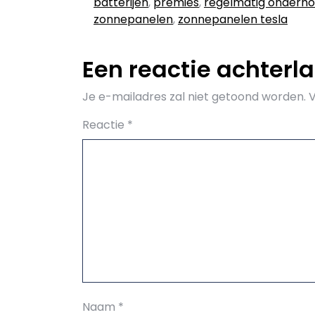
batterijen
,
premies
,
regelmatig onderh
zonnepanelen
,
zonnepanelen tesla
Een reactie achterl
Je e-mailadres zal niet getoond worden.
V
Reactie
*
Naam
*