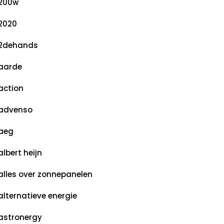
200w
2020
2dehands
aarde
action
advenso
aeg
albert heijn
alles over zonnepanelen
alternatieve energie
astronergy