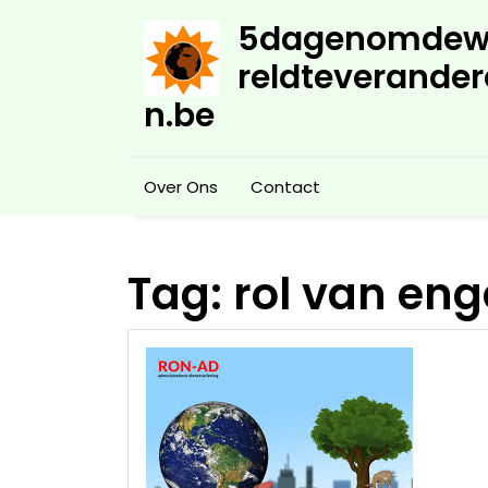
Skip
5dagenomdew
to
content
reldteverander
n.be
Over Ons
Contact
Tag:
rol van eng