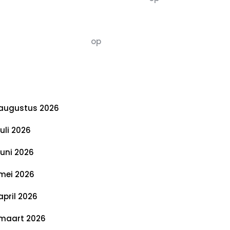
De 5 P’s van Duurzaamheid: Richtlijnen
voor een Evenwichtige Toekomst
Susannah vluchten
op
De 5 P’s van
Duurzaamheid: Richtlijnen voor een
Evenwichtige Toekomst
rchief
augustus 2026
juli 2026
juni 2026
mei 2026
april 2026
maart 2026