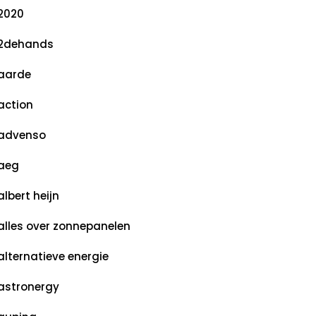
2020
2dehands
aarde
action
advenso
aeg
albert heijn
alles over zonnepanelen
alternatieve energie
astronergy