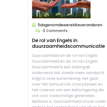
5dagenomdewereldteveranderen
0 Comments
De rol van Engels in
duurzaamheidscommunicatie
Duurzaamheid en de rol van Engels
Duurzaamheid en de rol van Engels
Duurzaamheid is een belangrijk
onderwerp dat steeds meer aandacht
krijgt in onze samenleving. Het gaat
over het behoud van onze planeet en
het creëren van een leefomgeving die
ook voor toekomstige generaties
leefbaar is. Duurzaamheid omvat onder