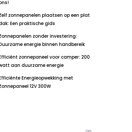
ons!
Zelf zonnepanelen plaatsen op een plat
dak: Een praktische gids
Zonnepanelen zonder investering:
Duurzame energie binnen handbereik
Efficiënt zonnepaneel voor camper: 200
watt aan duurzame energie
Efficiënte Energieopwekking met
Zonnepaneel 12V 300W
ecente
commentaren
5dagenomdewereldteveranderen
op