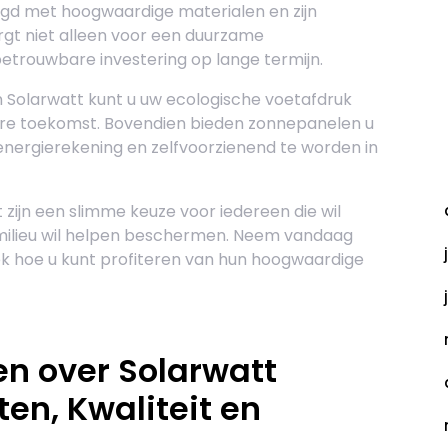
digd met hoogwaardige materialen en zijn
gt niet alleen voor een duurzame
trouwbare investering op lange termijn.
n Solarwatt kunt u uw ecologische voetafdruk
ere toekomst. Bovendien bieden zonnepanelen u
nergierekening en zelfvoorzienend te worden in
A
zijn een slimme keuze voor iedereen die wil
 milieu wil helpen beschermen. Neem vandaag
k hoe u kunt profiteren van hun hoogwaardige
n over Solarwatt
en, Kwaliteit en