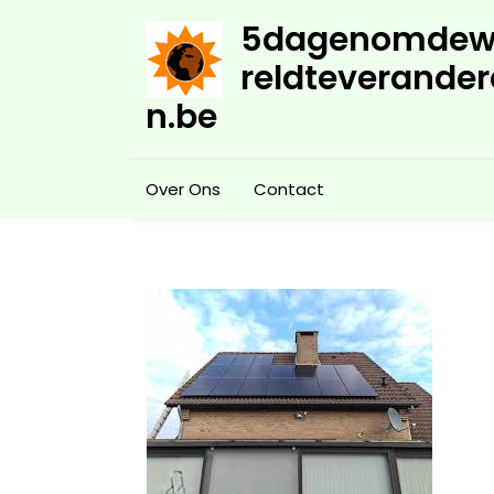
Skip
5dagenomdew
to
content
reldteverander
n.be
Over Ons
Contact