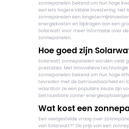
zonnepanelen bekend om hun hoge kwali
een iets hogere initiële investering. Het
zonnepanelen een langetermijninvesteri
energiekosten en bijdragen aan een g
Solarwatt voor meer informatie over de
zonnepanelen.
Hoe goed zijn Solarw
Solarwatt zonnepanelen worden vaak ge
prestaties. Met innovatieve technologi
zonnepanelen bekend om hun hoge effici
tevreden met de betrouwbaarheid en la
waardoor ze een populaire keuze zijn v
betrouwbare zonne-energieoplossingen
Wat kost een zonnepa
Een veelgestelde vraag over zonnepanel
van Solarwatt?” De prijs van een zonnep