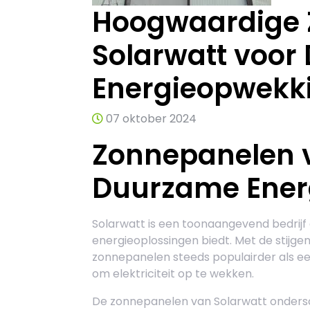
Hoogwaardige 
Solarwatt voo
Energieopwekk
07 oktober 2024
Zonnepanelen v
Duurzame Ener
Solarwatt is een toonaangevend bedri
energieoplossingen biedt. Met de stijg
zonnepanelen steeds populairder als een
om elektriciteit op te wekken.
De zonnepanelen van Solarwatt ondersc