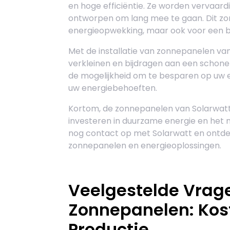
en hoge efficiëntie. Ze worden vervaar
ontworpen om lang mee te gaan. Dit zor
energieopwekking, maar ook voor een be
Met de installatie van zonnepanelen va
verkleinen en bijdragen aan een schon
de mogelijkheid om te besparen op uw e
uw energiebehoeften.
Kortom, de zonnepanelen van Solarwatt 
investeren in duurzame energie en het
nog contact op met Solarwatt en ontde
zonnepanelen en energieoplossingen.
Veelgestelde Vrage
Zonnepanelen: Kost
Productie