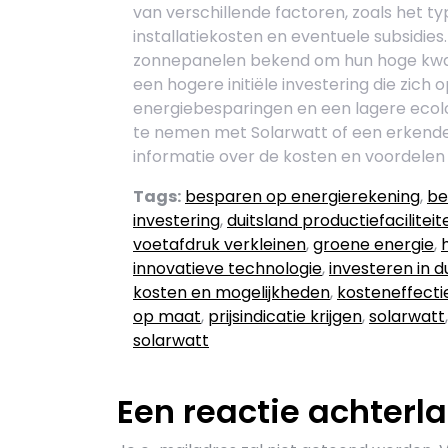
van verschillende factoren, zoals het t
installatiekosten en eventuele subsidie
zonnepanelen bekend om hun hoge kwali
een hogere initiële investering die zich
energiebesparingen en een lagere ecol
te nemen met Solarwatt of een erkende
informatie over de kosten en voordelen
Tags:
besparen op energierekening
,
be
investering
,
duitsland productiefaciliteit
voetafdruk verkleinen
,
groene energie
,
innovatieve technologie
,
investeren in 
kosten en mogelijkheden
,
kosteneffecti
op maat
,
prijsindicatie krijgen
,
solarwatt
solarwatt
Een reactie achterl