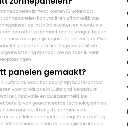
att zonnepanelen?
zonnepanelen is: “Wat kosten 10 Solarwatt
tt zonnepanelen kan variëren afhankelijk van
zonnepaneel, de installatiekosten en eventuele
jk om een offerte op maat aan te vragen bij een
 een nauwkeurige prijsopgave te ontvangen. Over
anelen geprezen om hun hoge kwaliteit en
ge investering zijn voor wie op zoek is naar
ieoplossingen.
tt panelen gemaakt?
 Duitsland, waar het bedrijf zijn hoofdkantoor
kiezen voor productie in Duitsland benadrukt
aliteit, innovatie en duurzaamheid. De
t behulp van geavanceerde technologieën en
 voldoen aan de strengste normen voor
focus op lokale productie draagt Solarwatt bij
n het verminderen van de ecologische impact