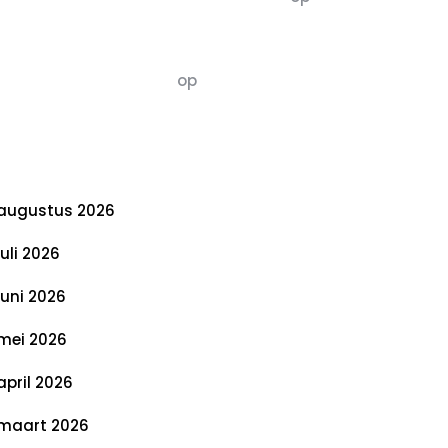
De 5 P’s van Duurzaamheid: Richtlijnen
voor een Evenwichtige Toekomst
Susannah vluchten
op
De 5 P’s van
Duurzaamheid: Richtlijnen voor een
Evenwichtige Toekomst
rchief
augustus 2026
juli 2026
juni 2026
mei 2026
april 2026
maart 2026