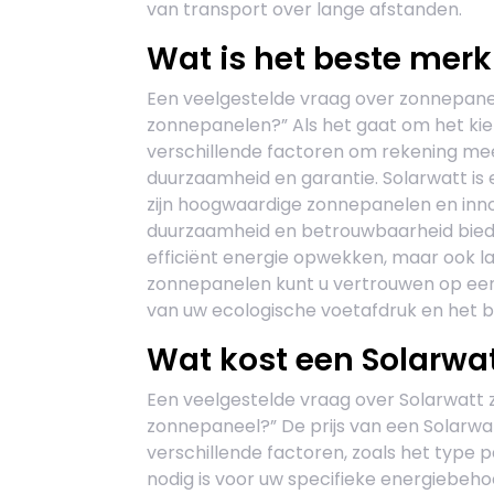
van transport over lange afstanden.
Wat is het beste mer
Een veelgestelde vraag over zonnepanel
zonnepanelen?” Als het gaat om het kie
verschillende factoren om rekening mee 
duurzaamheid en garantie. Solarwatt 
zijn hoogwaardige zonnepanelen en inno
duurzaamheid en betrouwbaarheid biedt
efficiënt energie opwekken, maar ook l
zonnepanelen kunt u vertrouwen op een 
van uw ecologische voetafdruk en het 
Wat kost een Solarwa
Een veelgestelde vraag over Solarwatt 
zonnepaneel?” De prijs van een Solarwa
verschillende factoren, zoals het type 
nodig is voor uw specifieke energiebeh