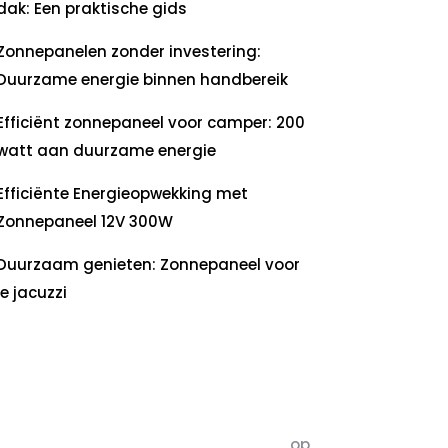
dak: Een praktische gids
Zonnepanelen zonder investering:
Duurzame energie binnen handbereik
Efficiënt zonnepaneel voor camper: 200
watt aan duurzame energie
Efficiënte Energieopwekking met
Zonnepaneel 12V 300W
Duurzaam genieten: Zonnepaneel voor
je jacuzzi
ecente
commentaren
5dagenomdewereldteveranderen
op