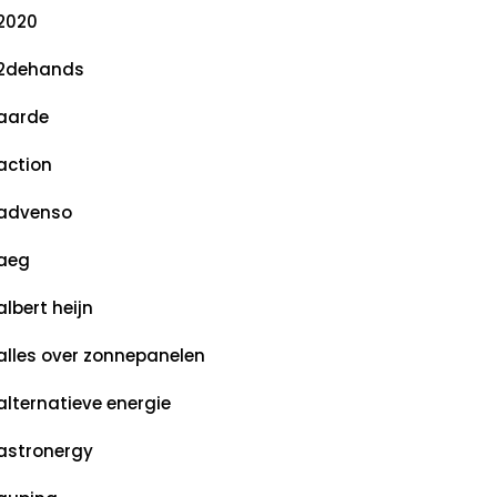
2020
2dehands
aarde
action
advenso
aeg
albert heijn
alles over zonnepanelen
alternatieve energie
astronergy