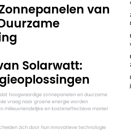
Zonnepanelen van
r Duurzame
ing
an Solarwatt:
gieoplossingen
jf dat hoogwaardige zonnepanelen en duurzame
ende vraag naar groene energie worden
R
 milieuvriendelijke en kosteneffectieve manier
heiden zich door hun innovatieve technologie