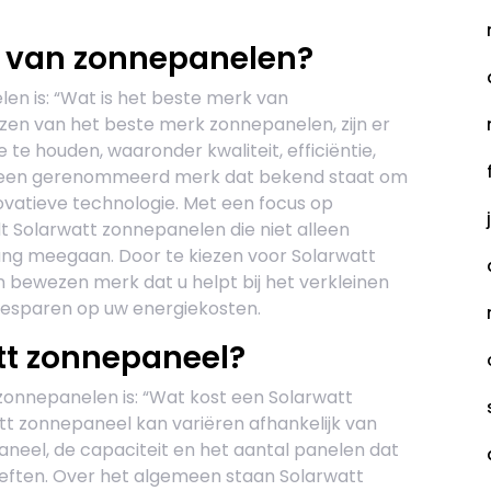
k van zonnepanelen?
en is: “Wat is het beste merk van
zen van het beste merk zonnepanelen, zijn er
te houden, waaronder kwaliteit, efficiëntie,
is een gerenommeerd merk dat bekend staat om
vatieve technologie. Met een focus op
 Solarwatt zonnepanelen die niet alleen
ang meegaan. Door te kiezen voor Solarwatt
bewezen merk dat u helpt bij het verkleinen
besparen op uw energiekosten.
tt zonnepaneel?
zonnepanelen is: “Wat kost een Solarwatt
tt zonnepaneel kan variëren afhankelijk van
paneel, de capaciteit en het aantal panelen dat
oeften. Over het algemeen staan Solarwatt