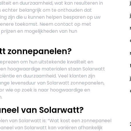
teit en duurzaamheid, wat kan resulteren in
 is echter belangrijk om te onthouden dat
ng zijn die u kunnen helpen besparen op uw
roenere toekomst. Neem contact op met
 prijzen en mogelijkheden van hun
att zonnepanelen?
prezen om hun uitstekende kwaliteit en
e en hoogwaardige materialen staan Solarwatt
ëntie en duurzaamheid. Veel klanten zijn
nge levensduur van Solarwatt zonnepanelen,
oor wie op zoek is naar hoogwaardige en
.
neel van Solarwatt?
C
en van Solarwatt is: “Wat kost een zonnepaneel
aneel van Solarwatt kan variëren afhankelijk