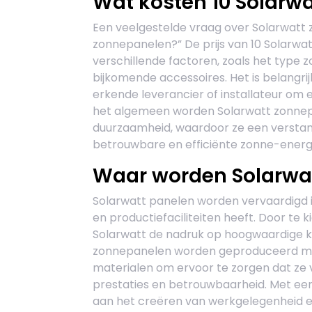
Wat kosten 10 Solarw
Een veelgestelde vraag over Solarwatt 
zonnepanelen?” De prijs van 10 Solarwa
verschillende factoren, zoals het type 
bijkomende accessoires. Het is belangri
erkende leverancier of installateur om
het algemeen worden Solarwatt zonnep
duurzaamheid, waardoor ze een verstandi
betrouwbare en efficiënte zonne-energ
Waar worden Solarwa
Solarwatt panelen worden vervaardigd in
en productiefaciliteiten heeft. Door te 
Solarwatt de nadruk op hoogwaardige kw
zonnepanelen worden geproduceerd me
materialen om ervoor te zorgen dat ze
prestaties en betrouwbaarheid. Met een 
aan het creëren van werkgelegenheid e