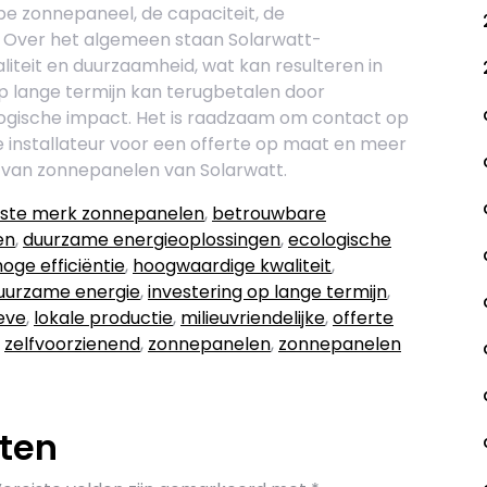
ype zonnepaneel, de capaciteit, de
s. Over het algemeen staan Solarwatt-
teit en duurzaamheid, wat kan resulteren in
 op lange termijn kan terugbetalen door
ogische impact. Het is raadzaam om contact op
 installateur voor een offerte op maat en meer
 van zonnepanelen van Solarwatt.
ste merk zonnepanelen
,
betrouwbare
en
,
duurzame energieoplossingen
,
ecologische
hoge efficiëntie
,
hoogwaardige kwaliteit
,
duurzame energie
,
investering op lange termijn
,
eve
,
lokale productie
,
milieuvriendelijke
,
offerte
,
zelfvoorzienend
,
zonnepanelen
,
zonnepanelen
aten