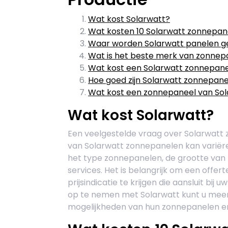
Wat kost Solarwatt?
Wat kosten 10 Solarwatt zonnepan
Waar worden Solarwatt panelen 
Wat is het beste merk van zonnep
Wat kost een Solarwatt zonnepan
Hoe goed zijn Solarwatt zonnepan
Wat kost een zonnepaneel van Sol
Wat kost Solarwatt?
Een veelgestelde vraag over Solarwatt z
van Solarwatt zonnepanelen kan variëren
het type zonnepanelen, de grootte van 
services. Het is belangrijk om een off
prijsindicatie te krijgen die aansluit bij
op te nemen met Solarwatt kunt u meer 
mogelijkheden van hun zonnepanelen en