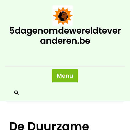
Skip
to
content
5dagenomdewereldtever
anderen.be
Menu
De Duurzame