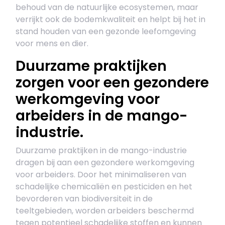
behoud van de natuurlijke ecosystemen, maar
verrijkt ook de bodemkwaliteit en helpt bij het in
stand houden van een gezonde leefomgeving
voor mens en dier.
Duurzame praktijken
zorgen voor een gezondere
werkomgeving voor
arbeiders in de mango-
industrie.
Duurzame praktijken in de mango-industrie
dragen bij aan een gezondere werkomgeving
voor arbeiders. Door het minimaliseren van
schadelijke chemicaliën en pesticiden en het
bevorderen van biodiversiteit in de
teeltgebieden, worden arbeiders beschermd
tegen potentieel schadelijke stoffen en kunnen