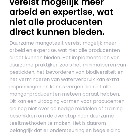
vereist mogelijk meer
arbeid en expertise, wat
niet alle producenten
direct kunnen bieden.
Duurzame mangoteelt vereist mogelijk meer
arbeid en expertise, wat niet alle producenten
direct kunnen bieden. Het implementeren van
duurzame praktijken zoals het minimaliseren van
pesticiden, het bevorderen van biodiversiteit en
het verminderen van waterverbruik kan extra
inspanningen en kennis vergen die niet alle
mango-producenten meteen paraat hebben.
Dit kan een uitdaging vormen voor producenten
die nog niet over de nodige middelen of training
beschikken om de overstap naar duurzame
teeltmethoden te maken. Het is daarom
belangrijk dat er ondersteuning en begeleiding