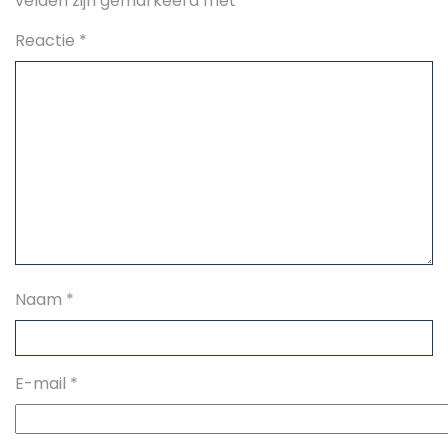
velden zijn gemarkeerd met
*
Reactie
*
Naam
*
E-mail
*