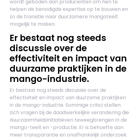
wordt geboden aan producenten om hen te
helpen de benodigde expertise op te bouwen en
zo de transitie naar duurzamere mangoteelt
mogelijk te maken.
Er bestaat nog steeds
discussie over de
effectiviteit en impact van
duurzame praktijken in de
mango-industrie.
Er bestaat nog steeds discussie over de
effectiviteit en impact van duurzame praktijken
in de mango-industrie. Sommige critici stellen
zich vragen bij de daadwerkelijke verandering die
duurzaamheidsinitiatieven teweegbrengen in de
mango-teelt en -productie. Er is behoefte aan
meer transparantie en onafhankelijk onderzoek