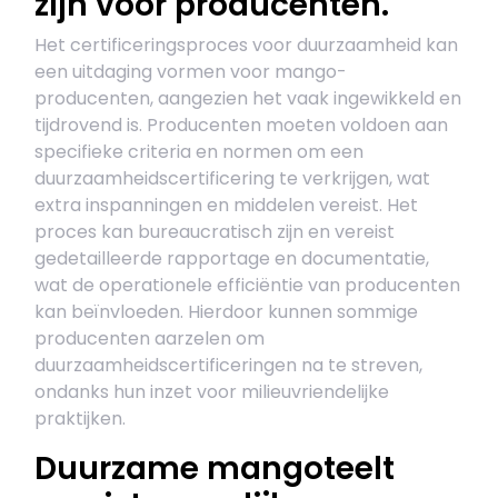
zijn voor producenten.
Het certificeringsproces voor duurzaamheid kan
een uitdaging vormen voor mango-
producenten, aangezien het vaak ingewikkeld en
tijdrovend is. Producenten moeten voldoen aan
specifieke criteria en normen om een
duurzaamheidscertificering te verkrijgen, wat
extra inspanningen en middelen vereist. Het
proces kan bureaucratisch zijn en vereist
gedetailleerde rapportage en documentatie,
wat de operationele efficiëntie van producenten
kan beïnvloeden. Hierdoor kunnen sommige
producenten aarzelen om
duurzaamheidscertificeringen na te streven,
ondanks hun inzet voor milieuvriendelijke
praktijken.
Duurzame mangoteelt