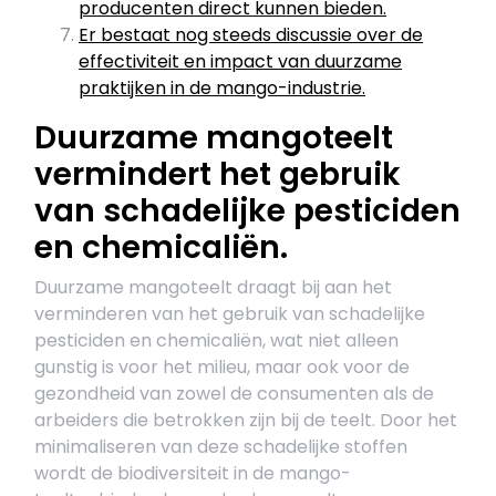
producenten direct kunnen bieden.
Er bestaat nog steeds discussie over de
effectiviteit en impact van duurzame
praktijken in de mango-industrie.
Duurzame mangoteelt
vermindert het gebruik
van schadelijke pesticiden
en chemicaliën.
Duurzame mangoteelt draagt bij aan het
verminderen van het gebruik van schadelijke
pesticiden en chemicaliën, wat niet alleen
gunstig is voor het milieu, maar ook voor de
gezondheid van zowel de consumenten als de
arbeiders die betrokken zijn bij de teelt. Door het
minimaliseren van deze schadelijke stoffen
wordt de biodiversiteit in de mango-