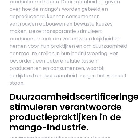
productiemethoden. Door openheid te geven
over hoe de mango’s worden geteeld en
geproduceerd, kunnen consumenten
vertrouwen opbouwen en bewuste keuzes
maken. Deze transparantie stimuleert
producenten ook om verantwoordelijkheid te
nemen voor hun praktijken en om duurzaamheid
centraal te stellen in hun bedrijfsvoering. Het
bevordert een betere relatie tussen
producenten en consumenten, waarbij
eerlijkheid en duurzaamheid hoog in het vaandel
staan.
Duurzaamheidscertificering
stimuleren verantwoorde
productiepraktijken in de
mango-industrie.