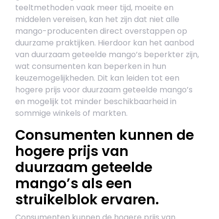
teeltmethoden vaak meer tijd, moeite en
middelen vereisen, kan het zijn dat niet alle
mango-producenten direct overstappen op
duurzame praktijken. Hierdoor kan het aanbod
van duurzaam geteelde mango’s beperkter zijn,
wat consumenten kan beperken in hun
keuzemogelijkheden. Dit kan leiden tot een
hogere prijs voor duurzaam geteelde mango’s
en mogelijk tot minder beschikbaarheid in
sommige winkels of markten.
Consumenten kunnen de
hogere prijs van
duurzaam geteelde
mango’s als een
struikelblok ervaren.
Consumenten kunnen de hogere prijs van