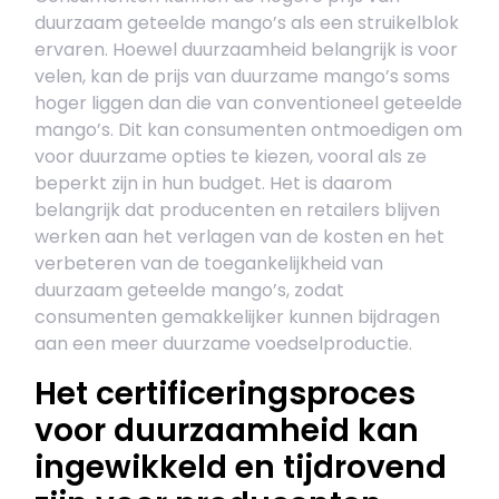
duurzaam geteelde mango’s als een struikelblok
ervaren. Hoewel duurzaamheid belangrijk is voor
velen, kan de prijs van duurzame mango’s soms
hoger liggen dan die van conventioneel geteelde
mango’s. Dit kan consumenten ontmoedigen om
voor duurzame opties te kiezen, vooral als ze
beperkt zijn in hun budget. Het is daarom
belangrijk dat producenten en retailers blijven
werken aan het verlagen van de kosten en het
verbeteren van de toegankelijkheid van
duurzaam geteelde mango’s, zodat
consumenten gemakkelijker kunnen bijdragen
aan een meer duurzame voedselproductie.
Het certificeringsproces
voor duurzaamheid kan
ingewikkeld en tijdrovend