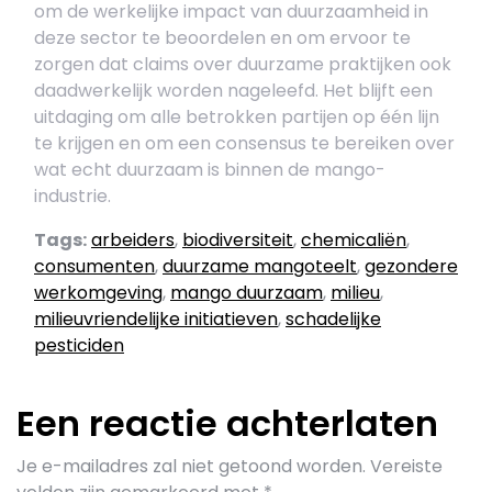
om de werkelijke impact van duurzaamheid in
deze sector te beoordelen en om ervoor te
zorgen dat claims over duurzame praktijken ook
daadwerkelijk worden nageleefd. Het blijft een
uitdaging om alle betrokken partijen op één lijn
te krijgen en om een consensus te bereiken over
wat echt duurzaam is binnen de mango-
industrie.
Tags:
arbeiders
,
biodiversiteit
,
chemicaliën
,
consumenten
,
duurzame mangoteelt
,
gezondere
werkomgeving
,
mango duurzaam
,
milieu
,
milieuvriendelijke initiatieven
,
schadelijke
pesticiden
Een reactie achterlaten
Je e-mailadres zal niet getoond worden.
Vereiste