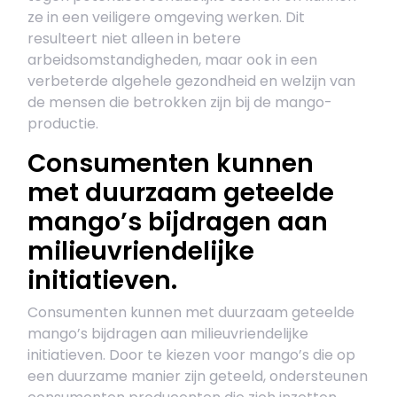
ze in een veiligere omgeving werken. Dit
resulteert niet alleen in betere
arbeidsomstandigheden, maar ook in een
verbeterde algehele gezondheid en welzijn van
de mensen die betrokken zijn bij de mango-
productie.
Consumenten kunnen
met duurzaam geteelde
mango’s bijdragen aan
milieuvriendelijke
initiatieven.
Consumenten kunnen met duurzaam geteelde
mango’s bijdragen aan milieuvriendelijke
initiatieven. Door te kiezen voor mango’s die op
een duurzame manier zijn geteeld, ondersteunen