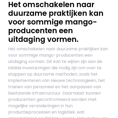
Het omschakelen naar
duurzame praktijken kan
voor sommige mango-
producenten een
uitdaging vormen.
Het omschakelen naar duurzame praktijken kan
voor sommige mango-producenten een
uitdaging vormen. Dit kan te wijten zijn aan de
initiële investeringen die nodig zijn om over te
stappen op duurzame methoden, zoals het
implementeren van nieuwe technologieën, het
trainen van personeel en het aanpassen van
bestaande infrastructuur. Daarnaast kunnen
producenten geconfronteerd worden met
mogelijke veranderingen in hun
productieprocessen en logistiek, wat