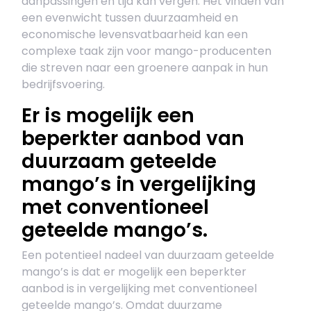
aanpassingen en tijd kan vergen. Het vinden van
een evenwicht tussen duurzaamheid en
economische levensvatbaarheid kan een
complexe taak zijn voor mango-producenten
die streven naar een groenere aanpak in hun
bedrijfsvoering.
Er is mogelijk een
beperkter aanbod van
duurzaam geteelde
mango’s in vergelijking
met conventioneel
geteelde mango’s.
Een potentieel nadeel van duurzaam geteelde
mango’s is dat er mogelijk een beperkter
aanbod is in vergelijking met conventioneel
geteelde mango’s. Omdat duurzame