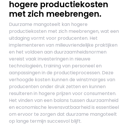
hogere productiekosten
met zich meebrengen.
Duurzame mangoteelt kan hogere
productiekosten met zich meebrengen, wat een
uitdaging vormt voor producenten. Het
implementeren van milieuvriendelijke praktijken
en het voldoen aan duurzaamheidsnormen
vereist vaak investeringen in nieuwe
technologieën, training van personeel en
aanpassingen in de productieprocessen. Deze
verhoogde kosten kunnen de winstmarges van
producenten onder druk zetten en kunnen
resulteren in hogere prijzen voor consumenten.
Het vinden van een balans tussen duurzaamheid
en economische levensvatbaarheid is essentieel
om ervoor te zorgen dat duurzame mangoteelt
op lange termijn succesvol blijft.