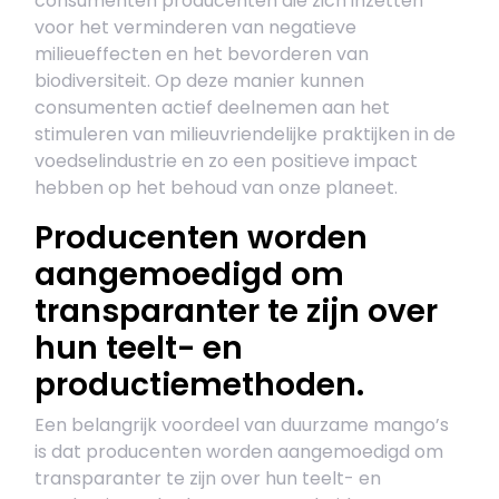
consumenten producenten die zich inzetten
voor het verminderen van negatieve
milieueffecten en het bevorderen van
biodiversiteit. Op deze manier kunnen
consumenten actief deelnemen aan het
stimuleren van milieuvriendelijke praktijken in de
voedselindustrie en zo een positieve impact
hebben op het behoud van onze planeet.
Producenten worden
aangemoedigd om
transparanter te zijn over
hun teelt- en
productiemethoden.
Een belangrijk voordeel van duurzame mango’s
is dat producenten worden aangemoedigd om
transparanter te zijn over hun teelt- en