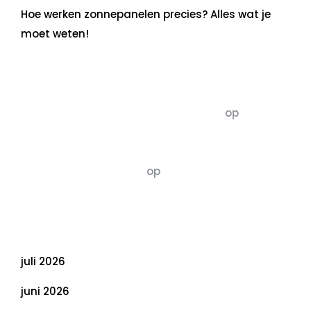
Hoe werken zonnepanelen precies? Alles wat je
moet weten!
Recente commentaren
5dagenomdewereldteveranderen
op
De 5 P’s
van Duurzaamheid: Richtlijnen voor een
Evenwichtige Toekomst
Susannah vluchten
op
De 5 P’s van
Duurzaamheid: Richtlijnen voor een
Evenwichtige Toekomst
Archief
juli 2026
juni 2026