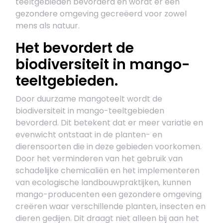
teeltgebieden bevorderd en wordt er een
gezondere omgeving gecreëerd voor zowel
mens als natuur.
Het bevordert de
biodiversiteit in mango-
teeltgebieden.
Door duurzame mangoteelt wordt de
biodiversiteit in mango-teeltgebieden
bevorderd. Dit betekent dat er meer variatie en
evenwicht ontstaat in de planten- en
dierensoorten die in deze gebieden voorkomen.
Door het verminderen van het gebruik van
schadelijke chemicaliën en het implementeren
van ecologische landbouwpraktijken, kunnen
mango-producenten een gezondere omgeving
creëren waar verschillende planten, insecten en
dieren gedijen. Dit draagt niet alleen bij aan het