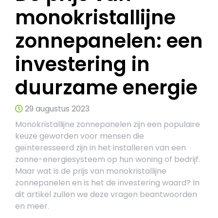
monokristallijne
zonnepanelen: een
investering in
duurzame energie
29 augustus 2023
Monokristallijne zonnepanelen zijn een populaire
keuze geworden voor mensen die
geïnteresseerd zijn in het installeren van een
zonne-energiesysteem op hun woning of bedrijf.
Maar wat is de prijs van monokristallijne
zonnepanelen en is het de investering waard? In
dit artikel zullen we deze vragen beantwoorden
en meer.