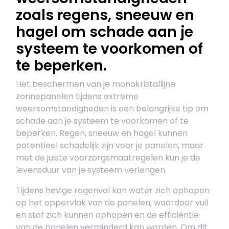
zoals regens, sneeuw en
hagel om schade aan je
systeem te voorkomen of
te beperken.
Het beschermen van je monokristallijne
zonnepanelen tijdens extreme
weersomstandigheden is een belangrijke tip om
schade aan je systeem te voorkomen of te
beperken. Regen, sneeuw en hagel kunnen
potentieel schadelijk zijn voor je panelen, maar
met de juiste voorzorgsmaatregelen kun je de
levensduur van je systeem verlengen.
Tijdens hevige regenval kan water zich ophopen
op het oppervlak van de panelen, waardoor vuil
en stof zich kunnen ophopen en de efficiëntie
van de panelen verminderd kan worden. Om dit