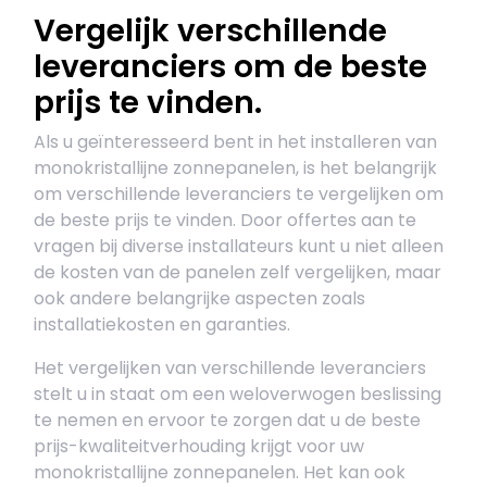
Vergelijk verschillende
leveranciers om de beste
prijs te vinden.
Als u geïnteresseerd bent in het installeren van
monokristallijne zonnepanelen, is het belangrijk
om verschillende leveranciers te vergelijken om
de beste prijs te vinden. Door offertes aan te
vragen bij diverse installateurs kunt u niet alleen
de kosten van de panelen zelf vergelijken, maar
ook andere belangrijke aspecten zoals
installatiekosten en garanties.
Het vergelijken van verschillende leveranciers
stelt u in staat om een weloverwogen beslissing
te nemen en ervoor te zorgen dat u de beste
prijs-kwaliteitverhouding krijgt voor uw
monokristallijne zonnepanelen. Het kan ook