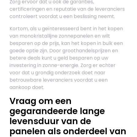
Zorg ervoor dat u ook de garanties,
certificeringen en reputatie van de leveranciers
controleert voordat u een beslissing neemt.
Kortom, als u geïnteresseerd bent in het kopen
van monokristallijne zonnepanelen en wilt
besparen op de prijs, kan het kopen in bulk een
goede optie zijn. Door groothandelsprijzen en
betere deals kunt u geld besparen op uw
investering in zonne-energie. Zorg er echter
voor dat u grondig onderzoek doet naar
betrouwbare leveranciers voordat u een
aankoop doet.
Vraag om een
gegarandeerde lange
levensduur van de
panelen als onderdeel van