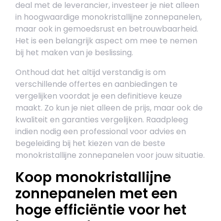
deal met de leverancier, investeer je niet alleen
in hoogwaardige monokristallijne zonnepanelen,
maar ook in gemoedsrust en betrouwbaarheid.
Het is een belangrijk aspect om mee te nemen
bij het maken van je beslissing.
Onthoud dat het altijd verstandig is om
verschillende offertes en aanbiedingen te
vergelijken voordat je een definitieve keuze
maakt. Zo kun je niet alleen de prijs, maar ook de
kwaliteit en garanties vergelijken. Raadpleeg
indien nodig een professional voor advies en
begeleiding bij het kiezen van de beste
monokristallijne zonnepanelen voor jouw situatie.
Koop monokristallijne
zonnepanelen met een
hoge efficiëntie voor het