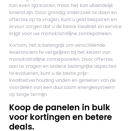
kan even tijd kosten, maar het kan uiteindelijk
lonend zijn. Door grondig onderzoek te doen en
offertes op te vragen, kunt u geld besparen en
ervoor zorgen dat u de beste kwaliteit en service
krijgt voor uw monokristallijne zonnepanelen.
Kortom, het is belangrijk om verschillende
leveranciers te vergelijken bij het kiezen van
monokristallijne zonnepanelen. Door offertes
aan te vragen en andere belangrijke aspecten
te evalueren, kunt u de beste prijs-
kwaliteitverhouding vinden en genieten van de
voordelen van een duurzaam energiesysteem
op lange termijn.
Koop de panelen in bulk
voor kortingen en betere
deals.