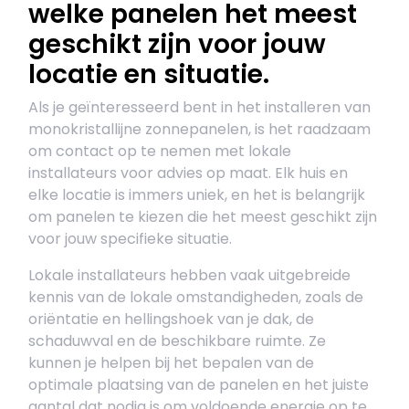
welke panelen het meest
geschikt zijn voor jouw
locatie en situatie.
Als je geïnteresseerd bent in het installeren van
monokristallijne zonnepanelen, is het raadzaam
om contact op te nemen met lokale
installateurs voor advies op maat. Elk huis en
elke locatie is immers uniek, en het is belangrijk
om panelen te kiezen die het meest geschikt zijn
voor jouw specifieke situatie.
Lokale installateurs hebben vaak uitgebreide
kennis van de lokale omstandigheden, zoals de
oriëntatie en hellingshoek van je dak, de
schaduwval en de beschikbare ruimte. Ze
kunnen je helpen bij het bepalen van de
optimale plaatsing van de panelen en het juiste
aantal dat nodig is om voldoende energie op te