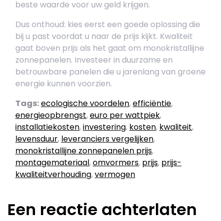
beste waarde voor uw geld krijgen.
Dus onthoud: kies eerst een goede oplossing die
bij u past voordat u naar de prijs kijkt. Kwaliteit
gaat boven prijs als het gaat om monokristallijne
zonnepanelen. Investeer in duurzame en
betrouwbare panelen die u jarenlang van groene
energie kunnen voorzien.
Tags:
ecologische voordelen
,
efficiëntie
,
energieopbrengst
,
euro per wattpiek
,
installatiekosten
,
investering
,
kosten
,
kwaliteit
,
levensduur
,
leveranciers vergelijken
,
monokristallijne zonnepanelen prijs
,
montagemateriaal
,
omvormers
,
prijs
,
prijs-
kwaliteitverhouding
,
vermogen
Een reactie achterlaten