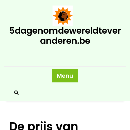
Skip
to
content
5dagenomdewereldtever
anderen.be
Menu
De prijs van