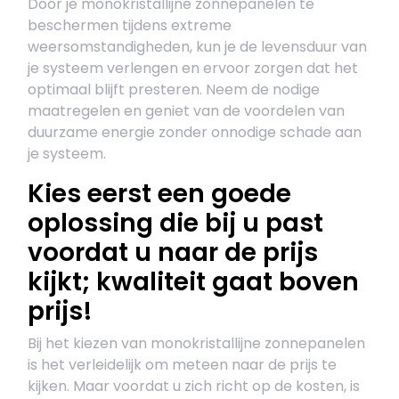
Door je monokristallijne zonnepanelen te
beschermen tijdens extreme
weersomstandigheden, kun je de levensduur van
je systeem verlengen en ervoor zorgen dat het
optimaal blijft presteren. Neem de nodige
maatregelen en geniet van de voordelen van
duurzame energie zonder onnodige schade aan
je systeem.
Kies eerst een goede
oplossing die bij u past
voordat u naar de prijs
kijkt; kwaliteit gaat boven
prijs!
Bij het kiezen van monokristallijne zonnepanelen
is het verleidelijk om meteen naar de prijs te
kijken. Maar voordat u zich richt op de kosten, is