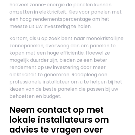
hoeveel zonne-energie de panelen kunnen
omzetten in elektriciteit. Kies voor panelen met
een hoog rendementspercentage om het
meeste uit uw investering te halen.
Kortom, als u op zoek bent naar monokristallijne
zonnepanelen, overweeg dan om panelen te
kopen met een hoge efficiëntie. Hoewel ze
mogelijk duurder zijn, bieden ze een beter
rendement op uw investering door meer
elektriciteit te genereren. Raadpleeg een
professionele installateur om u te helpen bij het
kiezen van de beste panelen die passen bij uw
behoeften en budget.
Neem contact op met
lokale installateurs om
advies te vragen over