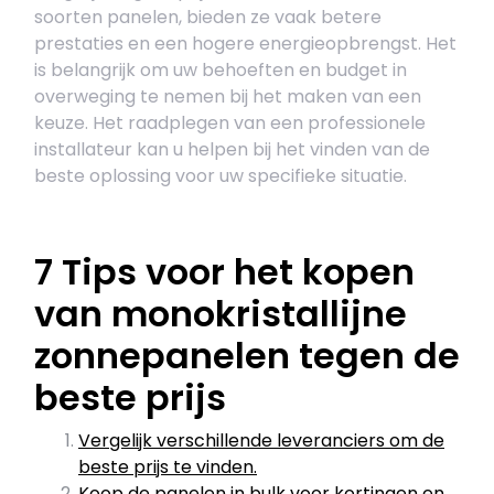
soorten panelen, bieden ze vaak betere
prestaties en een hogere energieopbrengst. Het
is belangrijk om uw behoeften en budget in
overweging te nemen bij het maken van een
keuze. Het raadplegen van een professionele
installateur kan u helpen bij het vinden van de
beste oplossing voor uw specifieke situatie.
7 Tips voor het kopen
van monokristallijne
zonnepanelen tegen de
beste prijs
Vergelijk verschillende leveranciers om de
beste prijs te vinden.
Koop de panelen in bulk voor kortingen en