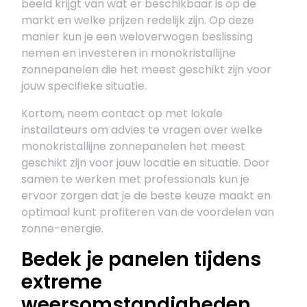
beeld krijgt van wat er beschikbaar is op de
markt en welke prijzen redelijk zijn. Op deze
manier kun je een weloverwogen beslissing
nemen en investeren in monokristallijne
zonnepanelen die het meest geschikt zijn voor
jouw specifieke situatie.
Kortom, neem contact op met lokale
installateurs om advies te vragen over welke
monokristallijne zonnepanelen het meest
geschikt zijn voor jouw locatie en situatie. Door
samen te werken met professionals kun je
ervoor zorgen dat je de beste keuze maakt en
optimaal kunt profiteren van de voordelen van
zonne-energie.
Bedek je panelen tijdens
extreme
weersomstandigheden