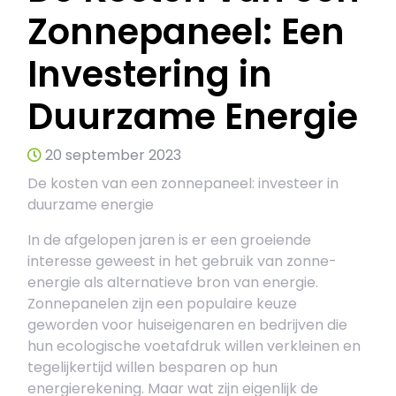
Zonnepaneel: Een
Investering in
Duurzame Energie
20 september 2023
De kosten van een zonnepaneel: investeer in
duurzame energie
In de afgelopen jaren is er een groeiende
interesse geweest in het gebruik van zonne-
energie als alternatieve bron van energie.
Zonnepanelen zijn een populaire keuze
geworden voor huiseigenaren en bedrijven die
hun ecologische voetafdruk willen verkleinen en
tegelijkertijd willen besparen op hun
energierekening. Maar wat zijn eigenlijk de