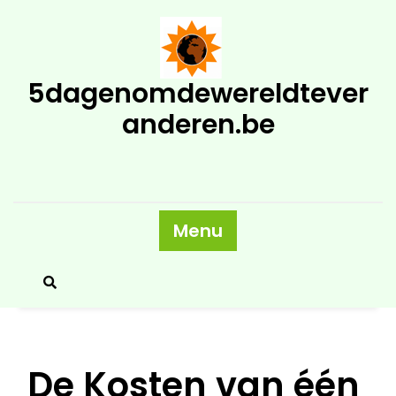
Skip
to
content
5dagenomdewereldtever
anderen.be
Menu
De Kosten van één