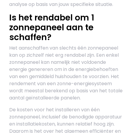
analyse op basis van jouw specifieke situatie.
Is het rendabel om 1
zonnepaneel aan te
schaffen?
Het aanschaffen van slechts één zonnepaneel
kan op zichzelf niet erg rendabel zijn. Een enkel
zonnepaneel kan namelijk niet voldoende
energie genereren om in de energiebehoeften
van een gemiddeld huishouden te voorzien. Het
rendement van een zonne-energiesysteem
wordt meestal berekend op basis van het totale
aantal geïnstalleerde panelen.
De kosten voor het installeren van één
zonnepaneel, inclusief de benodigde apparatuur
en installatiekosten, kunnen relatief hoog zijn.
Daarom is het over het algemeen efficiënter en