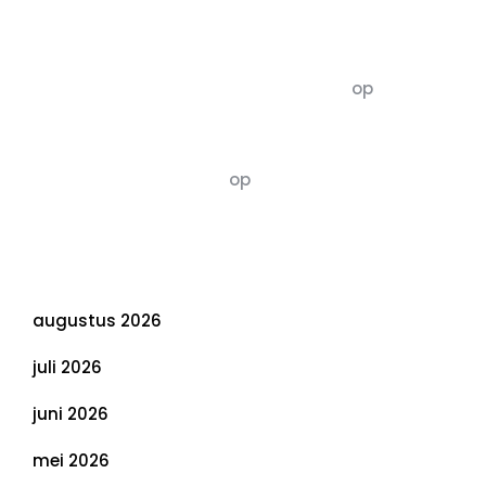
Recente commentaren
5dagenomdewereldteveranderen
op
De 5 P’s
van Duurzaamheid: Richtlijnen voor een
Evenwichtige Toekomst
Susannah vluchten
op
De 5 P’s van
Duurzaamheid: Richtlijnen voor een
Evenwichtige Toekomst
Archief
augustus 2026
juli 2026
juni 2026
mei 2026