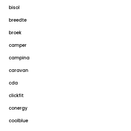
bisol
breedte
broek
camper
campina
caravan
cda
clickfit
conergy
coolblue