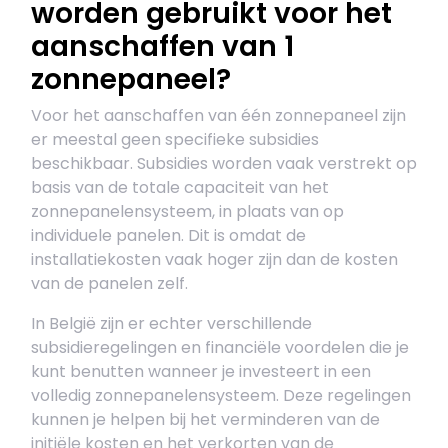
worden gebruikt voor het
aanschaffen van 1
zonnepaneel?
Voor het aanschaffen van één zonnepaneel zijn
er meestal geen specifieke subsidies
beschikbaar. Subsidies worden vaak verstrekt op
basis van de totale capaciteit van het
zonnepanelensysteem, in plaats van op
individuele panelen. Dit is omdat de
installatiekosten vaak hoger zijn dan de kosten
van de panelen zelf.
In België zijn er echter verschillende
subsidieregelingen en financiële voordelen die je
kunt benutten wanneer je investeert in een
volledig zonnepanelensysteem. Deze regelingen
kunnen je helpen bij het verminderen van de
initiële kosten en het verkorten van de