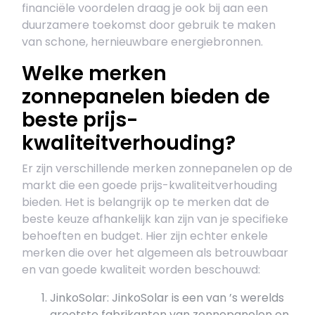
financiële voordelen draag je ook bij aan een
duurzamere toekomst door gebruik te maken
van schone, hernieuwbare energiebronnen.
Welke merken
zonnepanelen bieden de
beste prijs-
kwaliteitverhouding?
Er zijn verschillende merken zonnepanelen op de
markt die een goede prijs-kwaliteitverhouding
bieden. Het is belangrijk op te merken dat de
beste keuze afhankelijk kan zijn van je specifieke
behoeften en budget. Hier zijn echter enkele
merken die over het algemeen als betrouwbaar
en van goede kwaliteit worden beschouwd:
JinkoSolar: JinkoSolar is een van ’s werelds
grootste fabrikanten van zonnepanelen en