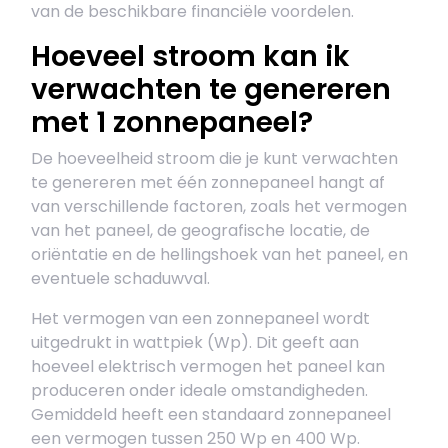
van de beschikbare financiële voordelen.
Hoeveel stroom kan ik
verwachten te genereren
met 1 zonnepaneel?
De hoeveelheid stroom die je kunt verwachten
te genereren met één zonnepaneel hangt af
van verschillende factoren, zoals het vermogen
van het paneel, de geografische locatie, de
oriëntatie en de hellingshoek van het paneel, en
eventuele schaduwval.
Het vermogen van een zonnepaneel wordt
uitgedrukt in wattpiek (Wp). Dit geeft aan
hoeveel elektrisch vermogen het paneel kan
produceren onder ideale omstandigheden.
Gemiddeld heeft een standaard zonnepaneel
een vermogen tussen 250 Wp en 400 Wp.