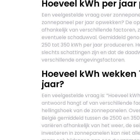
Hoeveel kWh per jaar
Een veelgestelde vraag over zonnepanel
zonnepaneel per jaar opwekken? De op
afhankelijk van verschillende factoren, z
eventuele schaduwval. Gemiddeld geno
250 tot 350 kWh per jaar produceren. He
slechts schattingen zijn en dat de daad
verschillende omgevingsfactoren.
Hoeveel kWh wekken 
jaar?
Een veelgestelde vraag is: “Hoeveel kW
antwoord hangt af van verschillende fact
hellingshoek van de zonnepanelen. Ove
België gemiddeld tussen de 2500 en 35
variëren afhankelijk van het weer, de s
investeren in zonnepanelen kan niet al