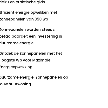
dak: Een praktische gids
Efficiënt energie opwekken met
zonnepanelen van 350 wp
Zonnepanelen worden steeds
betaalbaarder: een investering in
duurzame energie
Ontdek de Zonnepanelen met het
Hoogste Wp voor Maximale
Energieopwekking
Duurzame energie: Zonnepanelen op
jouw huurwoning
ecente