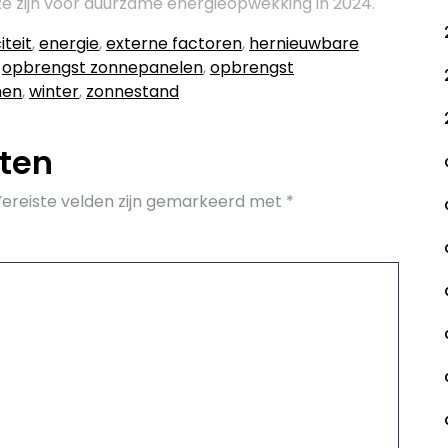
e zijn voor duurzame energieopwekking in 2024.
iteit
,
energie
,
externe factoren
,
hernieuwbare
,
opbrengst zonnepanelen
,
opbrengst
nen
,
winter
,
zonnestand
aten
ereiste velden zijn gemarkeerd met
*