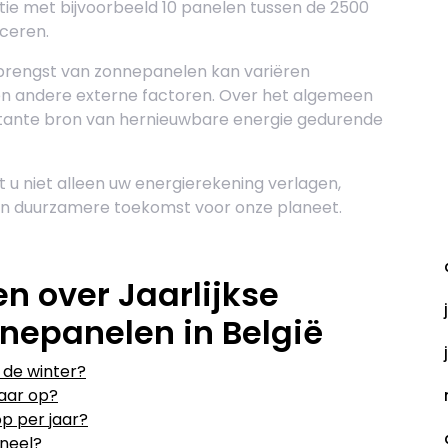
tie met bijvoorbeeld 10 panelen tussen de 2500
uceren.
pbrengst van zonnepanelen kan variëren
 en andere externe factoren. Over het algemeen
tante bron van hernieuwbare energie gedurende
 u niet alleen uw energierekening verlagen,
en duurzamere toekomst voor onze planeet.
A
n over Jaarlijkse
nepanelen in België
 de winter?
aar op?
p per jaar?
neel?