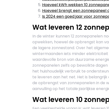
Hoeveel kWh wekken 10 zonnepane
Hoeveel brengt een zonnepaneel o
Is 2024 een goed jaar voor zonnep
Wat leveren 12 zonnep
In de winter kunnen 12 zonnepanelen no
opwekken, hoewel de opbrengst kan va
de lagere zonnestand. Over het algeme
wintermaanden iets minder elektriciteit
waardevolle bron van duurzame energie.
zonnepanelen zelfs op bewolkte dagen
het huishoudelijk verbruik te ondersteune
te leveren aan het net. Het is belangri
de opbrengst van zonnepanelen in de wi
aanvulling op het totale jaarlijkse energi
Wat leveren 10 zonnep
Een veelgestelde vraag is: wat leveren