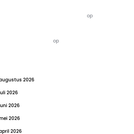
commentaren
5dagenomdewereldteveranderen
op
De 5 P’s van Duurzaamheid: Richtlijnen
voor een Evenwichtige Toekomst
Susannah vluchten
op
De 5 P’s van
Duurzaamheid: Richtlijnen voor een
Evenwichtige Toekomst
rchief
augustus 2026
juli 2026
juni 2026
mei 2026
april 2026