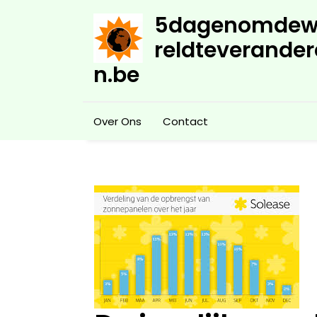
Skip
5dagenomdew
to
content
reldteverander
n.be
Over Ons
Contact