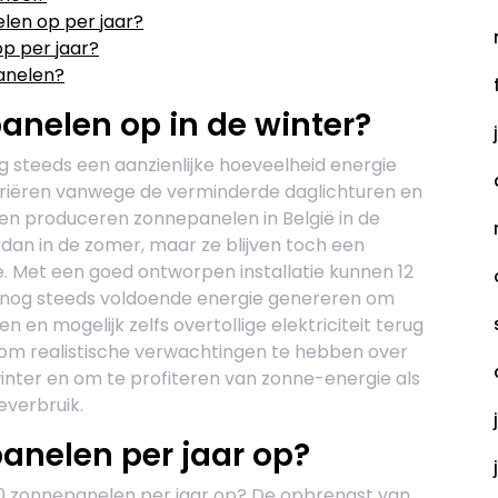
len op per jaar?
p per jaar?
anelen?
anelen op in de winter?
g steeds een aanzienlijke hoeveelheid energie
riëren vanwege de verminderde daglichturen en
en produceren zonnepanelen in België in de
 dan in de zomer, maar ze blijven toch een
 Met een goed ontworpen installatie kunnen 12
 nog steeds voldoende energie genereren om
n en mogelijk zelfs overtollige elektriciteit terug
jk om realistische verwachtingen te hebben over
nter en om te profiteren van zonne-energie als
everbruik.
anelen per jaar op?
 10 zonnepanelen per jaar op? De opbrengst van