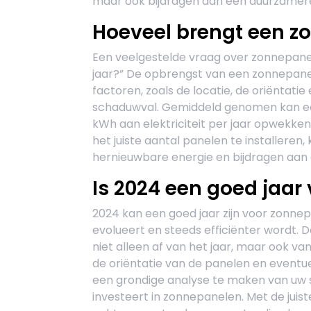
maar ook bijdragen aan een duurzamer
Hoeveel brengt een z
Een veelgestelde vraag over zonnepane
jaar?” De opbrengst van een zonnepaneel
factoren, zoals de locatie, de oriëntati
schaduwval. Gemiddeld genomen kan ee
kWh aan elektriciteit per jaar opwekke
het juiste aantal panelen te installeren
hernieuwbare energie en bijdragen aa
Is 2024 een goed jaar
2024 kan een goed jaar zijn voor zonne
evolueert en steeds efficiënter wordt.
niet alleen af van het jaar, maar ook va
de oriëntatie van de panelen en eventue
een grondige analyse te maken van uw s
investeert in zonnepanelen. Met de juis