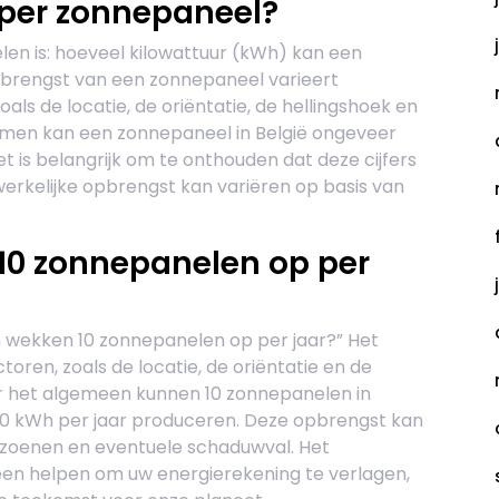
 per zonnepaneel?
en is: hoeveel kilowattuur (kWh) kan een
brengst van een zonnepaneel varieert
oals de locatie, de oriëntatie, de hellingshoek en
men kan een zonnepaneel in België ongeveer
t is belangrijk om te onthouden dat deze cijfers
werkelijke opbrengst kan variëren op basis van
10 zonnepanelen op per
h wekken 10 zonnepanelen op per jaar?” Het
oren, zoals de locatie, de oriëntatie en de
r het algemeen kunnen 10 zonnepanelen in
00 kWh per jaar produceren. Deze opbrengst kan
eizoenen en eventuele schaduwval. Het
leen helpen om uw energierekening te verlagen,