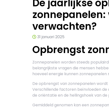
De jaarlijkse o
zonnepanelen: 
verwachten?
31 januari 2025
Opbrengst zonn
Zonnepanelen worden steeds populairde
belangrijkste vragen die mensen hebben
hoeveel energie kunnen zonnepanelen n
De opbrengst van zonnepanelen wordt g
Verschillende factoren beïnvloeden de 
de oriëntatie en de hellingshoek van de
Gemiddeld genomen kan een zonnepaneel