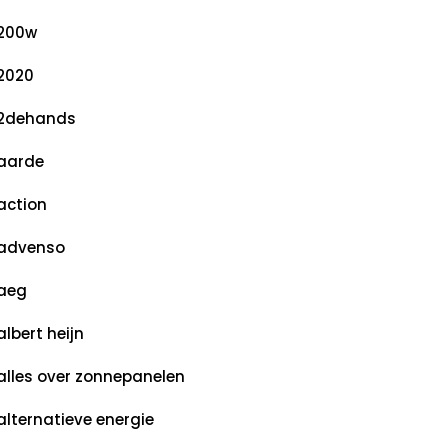
200w
2020
2dehands
aarde
action
advenso
aeg
albert heijn
alles over zonnepanelen
alternatieve energie