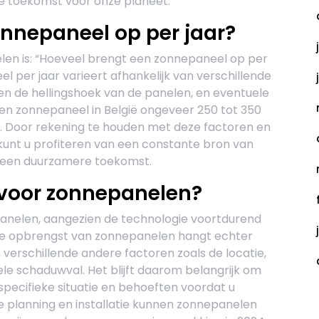
e toekomst voor onze planeet.
onnepaneel op per jaar?
len is: “Hoeveel brengt een zonnepaneel op per
 per jaar varieert afhankelijk van verschillende
e en de hellingshoek van de panelen, en eventuele
n zonnepaneel in België ongeveer 250 tot 350
n. Door rekening te houden met deze factoren en
, kunt u profiteren van een constante bron van
n een duurzamere toekomst.
 voor zonnepanelen?
panelen, aangezien de technologie voortdurend
 De opbrengst van zonnepanelen hangt echter
n verschillende andere factoren zoals de locatie,
le schaduwval. Het blijft daarom belangrijk om
pecifieke situatie en behoeften voordat u
te planning en installatie kunnen zonnepanelen
C