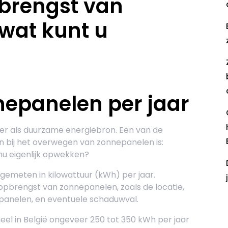
pbrengst van
wat kunt u
epanelen per jaar
r als duurzame energiebron. Een van de
 bij het overwegen van zonnepanelen is:
u eigenlijk opwekken?
emeten in kilowattuur (kWh) per jaar.
opbrengst van zonnepanelen, zoals de locatie,
 panelen, en eventuele schaduwval.
R
 in België ongeveer 250 tot 350 kWh per jaar