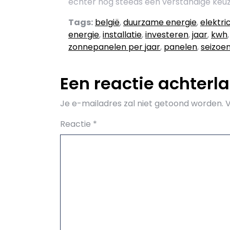
echter nog steeds een verstandige keuz
Tags:
belgië
,
duurzame energie
,
elektric
energie
,
installatie
,
investeren
,
jaar
,
kwh
zonnepanelen per jaar
,
panelen
,
seizoe
Een reactie achterl
Je e-mailadres zal niet getoond worden.
V
Reactie
*