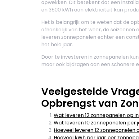
opwekken. Dit betekent dat een installa
en 3500 kWh aan elektriciteit kan prod
Het is belangrijk om te weten dat de o
afhankelijk van het weer, de seizoenen
leveren zonnepanelen echter een cons
het hele jaar.
Door te investeren in zonnepanelen kunt
maar ook bijdragen aan een schonere 
Veelgestelde Vrage
Opbrengst van Zon
Wat leveren 12 zonnepanelen op in
Wat leveren 10 zonnepanelen per j
Hoeveel leveren 12 zonnepanelen o
Hoeveel kWh per jaar per zonnepa