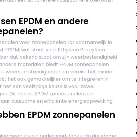
agen aan een schonere en duurzamere toekomst
ussen EPDM en andere
epanelen?
erialen voor zonnepanelen ligt voornamelijk in
DM. EPDM, wat staat voor Ethyleen Propyleen
bber dat bekend staat om zijn weerbestendigheid
et andere materialen biedt EPDM zonnepanelen
me weersomstandigheden en vereist het minder
akt het ook gemakkelijker om te integreren in
 het een veelzijdige keuze is voor zowel
ngen. Dit maakt EPDM zonnepanelen een
s naar duurzame en efficiënte energieopwekking.
ebben EPDM zonnepanelen
algemeen weinig onderhoud dankzij de duurzame