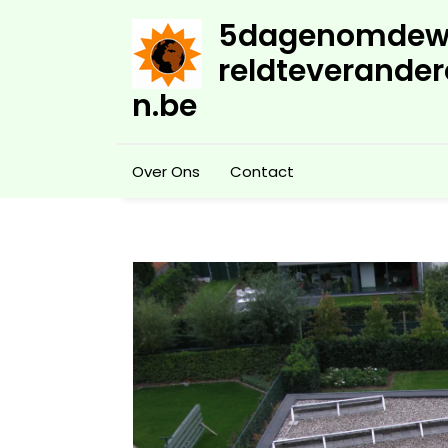
Skip
5dagenomdew
to
content
reldteverander
n.be
Over Ons
Contact