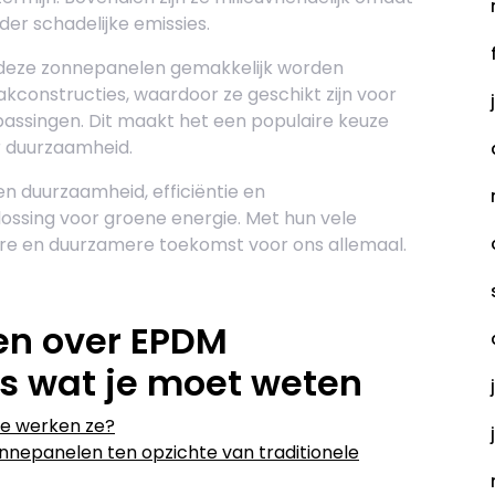
r schadelijke emissies.
en deze zonnepanelen gemakkelijk worden
akconstructies, waardoor ze geschikt zijn voor
passingen. Dit maakt het een populaire keuze
r duurzaamheid.
 duurzaamheid, efficiëntie en
plossing voor groene energie. Met hun vele
ere en duurzamere toekomst voor ons allemaal.
en over EPDM
s wat je moet weten
oe werken ze?
nnepanelen ten opzichte van traditionele