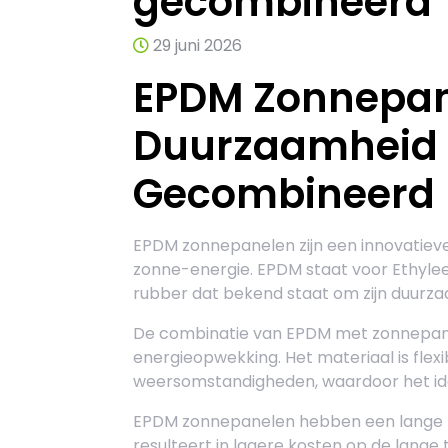
gecombineerd
29 juni 2026
EPDM Zonnepan
Duurzaamheid e
Gecombineerd
EPDM zonnepanelen zijn een innovatiev
zonne-energie. EPDM staat voor Ethyle
rubber dat bekend staat om zijn duurz
De combinatie van EPDM met zonnepane
energieopwekking. Het materiaal is flex
weersomstandigheden, waardoor het idea
EPDM zonnepanelen hebben een lange l
resulteert in lagere kosten op de lange t