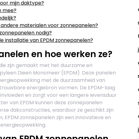
voor mijn daktype?
n mee?
delijk?
n andere materialen voor zonnepanelen?
zonnepanelen nodig?
 de installatie van EPDM zonnepanelen?
anelen en hoe werken ze?
die zijn gemaakt met het duurzame en
opyleen Dieen Monomeer (EPDM). Deze panelen
nergieopwekking met de duurzaamheid van
betrouwbare energiebron vormen. De EPDM-laag
nvloeden en zorgt voor een langere levensduur
rakter van EPDM kunnen deze zonnepanelen
rse dakconstructies, waardoor ze geschikt zijn
m, EPDM zonnepanelen zijn een innovatieve en
e energieopwekking.
n van EPDM zonnepanelen