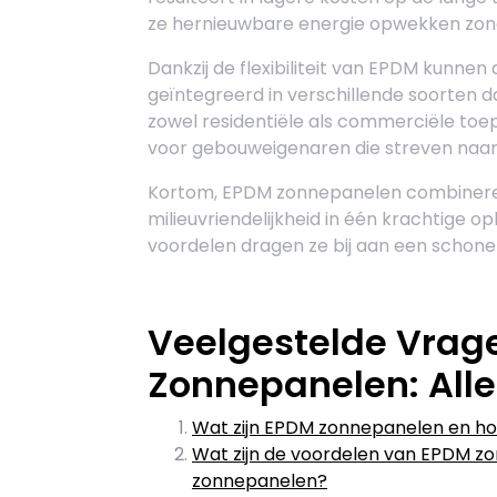
ze hernieuwbare energie opwekken zonde
Dankzij de flexibiliteit van EPDM kunn
geïntegreerd in verschillende soorten d
zowel residentiële als commerciële toe
voor gebouweigenaren die streven naa
Kortom, EPDM zonnepanelen combineren
milieuvriendelijkheid in één krachtige o
voordelen dragen ze bij aan een schon
Veelgestelde Vrag
Zonnepanelen: Alle
Wat zijn EPDM zonnepanelen en h
Wat zijn de voordelen van EPDM zo
zonnepanelen?