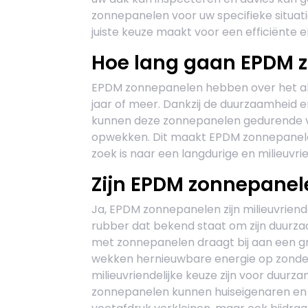
zonnepanelen voor uw specifieke situati
juiste keuze maakt voor een efficiënte
Hoe lang gaan EPDM 
EPDM zonnepanelen hebben over het al
jaar of meer. Dankzij de duurzaamheid
kunnen deze zonnepanelen gedurende vel
opwekken. Dit maakt EPDM zonnepanele
zoek is naar een langdurige en milieuvri
Zijn EPDM zonnepanele
Ja, EPDM zonnepanelen zijn milieuvriend
rubber dat bekend staat om zijn duurz
met zonnepanelen draagt bij aan een 
wekken hernieuwbare energie op zonder
milieuvriendelijke keuze zijn voor duur
zonnepanelen kunnen huiseigenaren en b