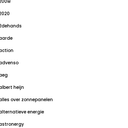
200w
2020
2dehands
aarde
action
advenso
aeg
albert heijn
alles over zonnepanelen
alternatieve energie
astronergy