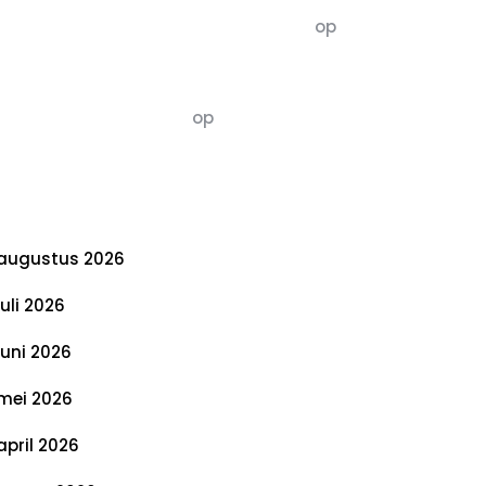
5dagenomdewereldteveranderen
op
De 5 P’s van Duurzaamheid: Richtlijnen
voor een Evenwichtige Toekomst
Susannah vluchten
op
De 5 P’s van
Duurzaamheid: Richtlijnen voor een
Evenwichtige Toekomst
rchief
augustus 2026
juli 2026
juni 2026
mei 2026
april 2026