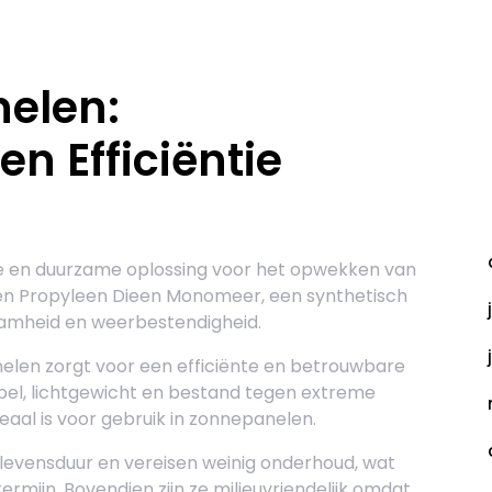
elen:
n Efficiëntie
A
e en duurzame oplossing voor het opwekken van
en Propyleen Dieen Monomeer, een synthetisch
aamheid en weerbestendigheid.
len zorgt voor een efficiënte en betrouwbare
ibel, lichtgewicht en bestand tegen extreme
al is voor gebruik in zonnepanelen.
evensduur en vereisen weinig onderhoud, wat
ermijn. Bovendien zijn ze milieuvriendelijk omdat