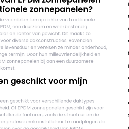
itionele zonnepanelen?
 voordelen ten opzichte van traditionele
 EPDM, een duurzaam en weerbestendig
eler en lichter van gewicht. Dit maakt ze
t voor diverse dakconstructies. Bovendien
 levensduur en vereisen ze minder onderhoud,
nge termijn. Door hun milieuvriendelijkheid en
PDM zonnepanelen bij aan een duurzamere
ekomst.
en geschikt voor mijn
een geschikt voor verschillende daktypes
heid. Of EPDM zonnepanelen geschikt zijn voor
chillende factoren, zoals de structuur en de
n professionele installateur te raadplegen die
geven over de geschiktheid van EPDM