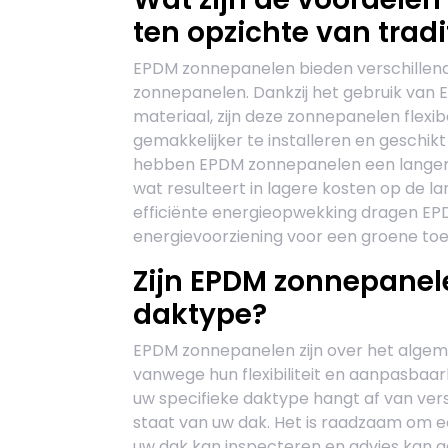
ten opzichte van trad
EPDM zonnepanelen bieden verschillende
zonnepanelen. Dankzij het gebruik van
materiaal, zijn deze zonnepanelen flexib
gemakkelijker te installeren en geschik
hebben EPDM zonnepanelen een langere
wat resulteert in lagere kosten op de la
efficiënte energieopwekking dragen E
energievoorziening voor een groene to
Zijn EPDM zonnepanel
daktype?
EPDM zonnepanelen zijn over het algem
vanwege hun flexibiliteit en aanpasbaar
uw specifieke daktype hangt af van vers
staat van uw dak. Het is raadzaam om ee
uw dak kan inspecteren en advies kan 