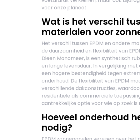
voetafdruk verkleinen, maar ook bijdr
voor onze planeet.
Wat is het verschil t
materialen voor zonn
Het verschil tussen EPDM en andere mat
de duurzaamheid en flexibiliteit van EP
Dieen Monomeer, is een synthetisch ru
en lange levensduur. In vergelijking m
een hogere bestendigheid tegen extre
onderhoud. De flexibiliteit van EPDM ma
verschillende dakconstructies, waardoor
residentiële als commerciële toepassi
aantrekkelijke optie voor wie op zoek i
Hoeveel onderhoud h
nodig?
EPDM zonnepanelen vereisen over het 