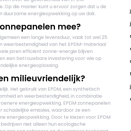
e. Op die manier kunt u ervoor zorgen dat u de
 en duurzame energieopwekking op uw dak.
zonnepanelen mee?
gemeen een lange levensduur, vaak tot wel 25
 en weerbestendigheid van het EPDM-materiaal
e jaren efficiënt zonne-energie blijven
n een betrouwbare investering voor wie op
endelijke energieoplossing.
n milieuvriendelijk?
elijk. Het gebruik van EPDM, een synthetisch
aamheid en weerbestendigheid, in combinatie
groenere energieopwekking. EPDM zonnepanelen
 schadelijke emissies, waardoor ze een
zame energieopwekking. Door te kiezen voor EPDM
C
edrijven niet alleen hun ecologische