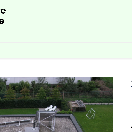
e
e
L