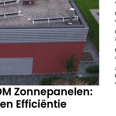
DM Zonnepanelen:
R
n Efficiëntie