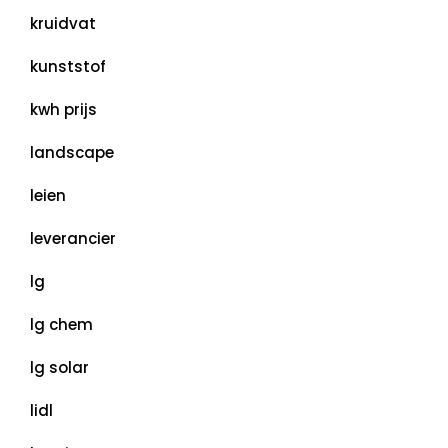
kruidvat
kunststof
kwh prijs
landscape
leien
leverancier
lg
lg chem
lg solar
lidl