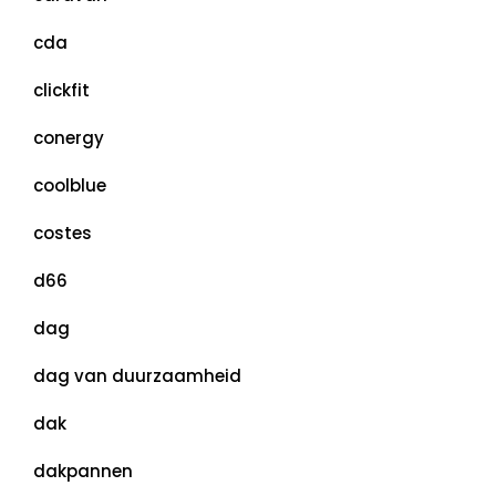
cda
clickfit
conergy
coolblue
costes
d66
dag
dag van duurzaamheid
dak
dakpannen