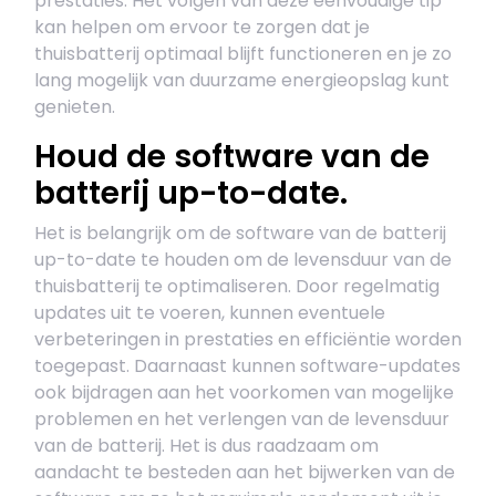
prestaties. Het volgen van deze eenvoudige tip
kan helpen om ervoor te zorgen dat je
thuisbatterij optimaal blijft functioneren en je zo
lang mogelijk van duurzame energieopslag kunt
genieten.
Houd de software van de
batterij up-to-date.
Het is belangrijk om de software van de batterij
up-to-date te houden om de levensduur van de
thuisbatterij te optimaliseren. Door regelmatig
updates uit te voeren, kunnen eventuele
verbeteringen in prestaties en efficiëntie worden
toegepast. Daarnaast kunnen software-updates
ook bijdragen aan het voorkomen van mogelijke
problemen en het verlengen van de levensduur
van de batterij. Het is dus raadzaam om
aandacht te besteden aan het bijwerken van de