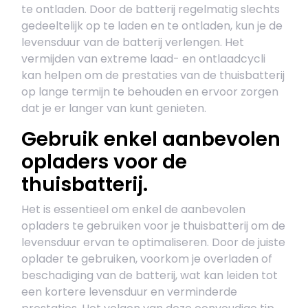
te ontladen. Door de batterij regelmatig slechts
gedeeltelijk op te laden en te ontladen, kun je de
levensduur van de batterij verlengen. Het
vermijden van extreme laad- en ontlaadcycli
kan helpen om de prestaties van de thuisbatterij
op lange termijn te behouden en ervoor zorgen
dat je er langer van kunt genieten.
Gebruik enkel aanbevolen
opladers voor de
thuisbatterij.
Het is essentieel om enkel de aanbevolen
opladers te gebruiken voor je thuisbatterij om de
levensduur ervan te optimaliseren. Door de juiste
oplader te gebruiken, voorkom je overladen of
beschadiging van de batterij, wat kan leiden tot
een kortere levensduur en verminderde