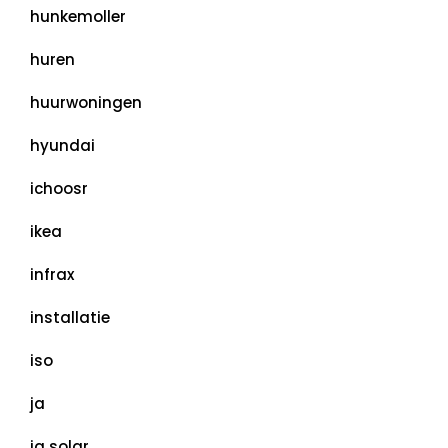
hunkemoller
huren
huurwoningen
hyundai
ichoosr
ikea
infrax
installatie
iso
ja
ja solar