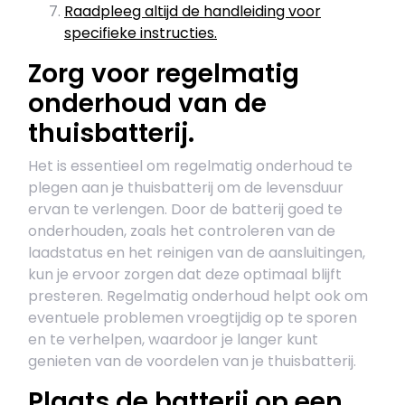
Raadpleeg altijd de handleiding voor
specifieke instructies.
Zorg voor regelmatig
onderhoud van de
thuisbatterij.
Het is essentieel om regelmatig onderhoud te
plegen aan je thuisbatterij om de levensduur
ervan te verlengen. Door de batterij goed te
onderhouden, zoals het controleren van de
laadstatus en het reinigen van de aansluitingen,
kun je ervoor zorgen dat deze optimaal blijft
presteren. Regelmatig onderhoud helpt ook om
eventuele problemen vroegtijdig op te sporen
en te verhelpen, waardoor je langer kunt
genieten van de voordelen van je thuisbatterij.
Plaats de batterij op een