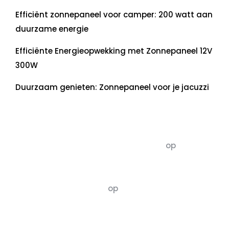
Efficiënt zonnepaneel voor camper: 200 watt aan
duurzame energie
Efficiënte Energieopwekking met Zonnepaneel 12V
300W
Duurzaam genieten: Zonnepaneel voor je jacuzzi
Recente commentaren
5dagenomdewereldteveranderen
op
De 5 P’s
van Duurzaamheid: Richtlijnen voor een
Evenwichtige Toekomst
Susannah vluchten
op
De 5 P’s van
Duurzaamheid: Richtlijnen voor een
Evenwichtige Toekomst