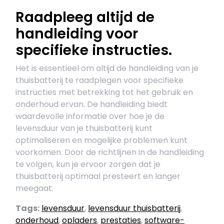
Raadpleeg altijd de
handleiding voor
specifieke instructies.
Het is essentieel om altijd de handleiding van je
thuisbatterij te raadplegen voor specifieke
instructies met betrekking tot het gebruik en
onderhoud ervan. De handleiding biedt
waardevolle informatie over hoe je de
levensduur van je thuisbatterij kunt
optimaliseren en mogelijke problemen kunt
voorkomen. Door de richtlijnen in de handleiding
te volgen, kun je ervoor zorgen dat je
thuisbatterij optimaal presteert en langer
meegaat.
Tags:
levensduur
,
levensduur thuisbatterij
,
onderhoud
,
opladers
,
prestaties
,
software-