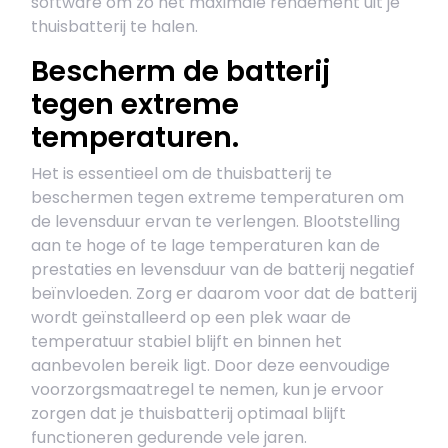
software om zo het maximale rendement uit je
thuisbatterij te halen.
Bescherm de batterij
tegen extreme
temperaturen.
Het is essentieel om de thuisbatterij te
beschermen tegen extreme temperaturen om
de levensduur ervan te verlengen. Blootstelling
aan te hoge of te lage temperaturen kan de
prestaties en levensduur van de batterij negatief
beïnvloeden. Zorg er daarom voor dat de batterij
wordt geïnstalleerd op een plek waar de
temperatuur stabiel blijft en binnen het
aanbevolen bereik ligt. Door deze eenvoudige
voorzorgsmaatregel te nemen, kun je ervoor
zorgen dat je thuisbatterij optimaal blijft
functioneren gedurende vele jaren.