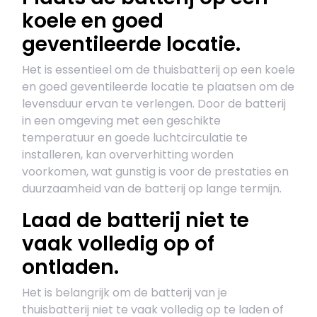
koele en goed
geventileerde locatie.
Het is essentieel om de thuisbatterij op een koele
en goed geventileerde locatie te plaatsen om de
levensduur ervan te verlengen. Door de batterij
in een omgeving met een geschikte
temperatuur en goede luchtcirculatie te
installeren, kan oververhitting worden
voorkomen, wat gunstig is voor de prestaties en
duurzaamheid van de batterij op lange termijn.
Laad de batterij niet te
vaak volledig op of
ontladen.
Het is belangrijk om de batterij van je
thuisbatterij niet te vaak volledig op te laden of