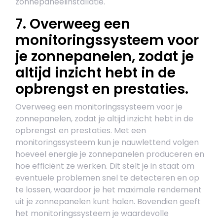
zonnepaneelinstallatie.
7. Overweeg een
monitoringssysteem voor
je zonnepanelen, zodat je
altijd inzicht hebt in de
opbrengst en prestaties.
Overweeg een monitoringssysteem voor je
zonnepanelen, zodat je altijd inzicht hebt in de
opbrengst en prestaties. Met een
monitoringssysteem kun je nauwlettend volgen
hoeveel energie je zonnepanelen produceren en
hoe efficiënt ze werken. Dit stelt je in staat om
eventuele problemen snel te detecteren en op
te lossen, waardoor je het maximale rendement
uit je zonnepanelen kunt halen. Bovendien geeft
het monitoringssysteem je waardevolle