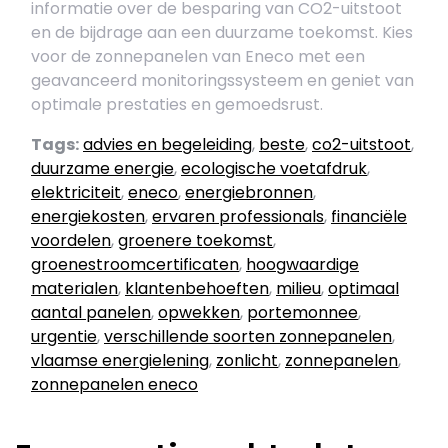
informatie over de besparing van CO2-uitstoot
en de bijdrage aan een duurzame toekomst. Kies
voor de zonnepanelen van Eneco met een
geavanceerd monitoringssysteem en geniet van
optimale prestaties en gemoedsrust.
Tags:
advies en begeleiding
,
beste
,
co2-uitstoot
,
duurzame energie
,
ecologische voetafdruk
,
elektriciteit
,
eneco
,
energiebronnen
,
energiekosten
,
ervaren professionals
,
financiële
voordelen
,
groenere toekomst
,
groenestroomcertificaten
,
hoogwaardige
materialen
,
klantenbehoeften
,
milieu
,
optimaal
aantal panelen
,
opwekken
,
portemonnee
,
urgentie
,
verschillende soorten zonnepanelen
,
vlaamse energielening
,
zonlicht
,
zonnepanelen
,
zonnepanelen eneco