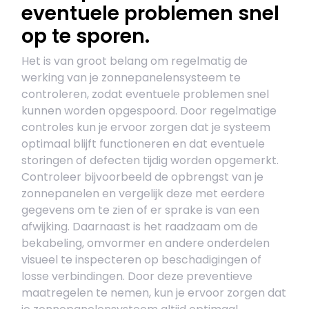
eventuele problemen snel
op te sporen.
Het is van groot belang om regelmatig de
werking van je zonnepanelensysteem te
controleren, zodat eventuele problemen snel
kunnen worden opgespoord. Door regelmatige
controles kun je ervoor zorgen dat je systeem
optimaal blijft functioneren en dat eventuele
storingen of defecten tijdig worden opgemerkt.
Controleer bijvoorbeeld de opbrengst van je
zonnepanelen en vergelijk deze met eerdere
gegevens om te zien of er sprake is van een
afwijking. Daarnaast is het raadzaam om de
bekabeling, omvormer en andere onderdelen
visueel te inspecteren op beschadigingen of
losse verbindingen. Door deze preventieve
maatregelen te nemen, kun je ervoor zorgen dat