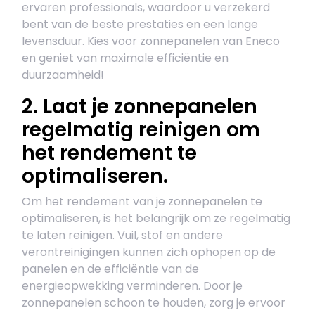
ervaren professionals, waardoor u verzekerd
bent van de beste prestaties en een lange
levensduur. Kies voor zonnepanelen van Eneco
en geniet van maximale efficiëntie en
duurzaamheid!
2. Laat je zonnepanelen
regelmatig reinigen om
het rendement te
optimaliseren.
Om het rendement van je zonnepanelen te
optimaliseren, is het belangrijk om ze regelmatig
te laten reinigen. Vuil, stof en andere
verontreinigingen kunnen zich ophopen op de
panelen en de efficiëntie van de
energieopwekking verminderen. Door je
zonnepanelen schoon te houden, zorg je ervoor