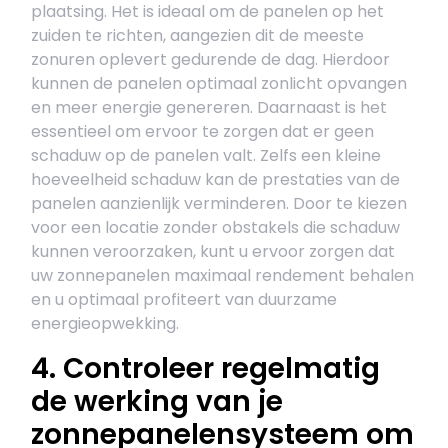
plaatsing. Het is ideaal om de panelen op het
zuiden te richten, aangezien dit de meeste
zonuren oplevert gedurende de dag. Hierdoor
kunnen de panelen optimaal zonlicht opvangen
en meer energie genereren. Daarnaast is het
essentieel om ervoor te zorgen dat er geen
schaduw op de panelen valt. Zelfs een kleine
hoeveelheid schaduw kan de prestaties van de
panelen aanzienlijk verminderen. Door te kiezen
voor een locatie zonder obstakels die schaduw
kunnen veroorzaken, kunt u ervoor zorgen dat
uw zonnepanelen maximaal rendement behalen
en u optimaal profiteert van duurzame
energieopwekking.
4. Controleer regelmatig
de werking van je
zonnepanelensysteem om