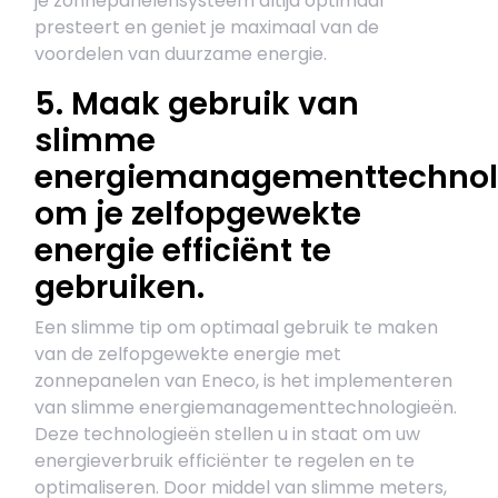
je zonnepanelensysteem altijd optimaal
presteert en geniet je maximaal van de
voordelen van duurzame energie.
5. Maak gebruik van
slimme
energiemanagementtechnol
om je zelfopgewekte
energie efficiënt te
gebruiken.
Een slimme tip om optimaal gebruik te maken
van de zelfopgewekte energie met
zonnepanelen van Eneco, is het implementeren
van slimme energiemanagementtechnologieën.
Deze technologieën stellen u in staat om uw
energieverbruik efficiënter te regelen en te
optimaliseren. Door middel van slimme meters,