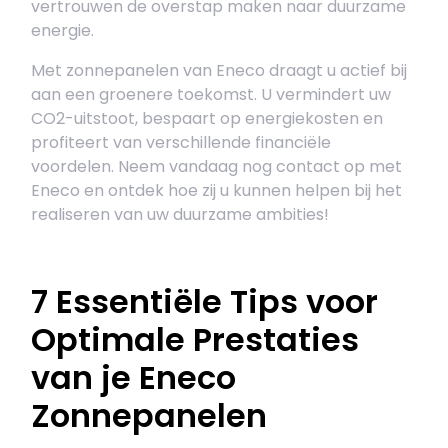
vertrouwen de overstap maken naar duurzame
energie.
Met zonnepanelen van Eneco draagt u actief bij
aan een groenere toekomst. U vermindert uw
CO2-uitstoot, bespaart op energiekosten en
profiteert van verschillende financiële
voordelen. Neem vandaag nog contact op met
Eneco en ontdek hoe zij u kunnen helpen bij het
realiseren van uw duurzame ambities!
7 Essentiële Tips voor
Optimale Prestaties
van je Eneco
Zonnepanelen