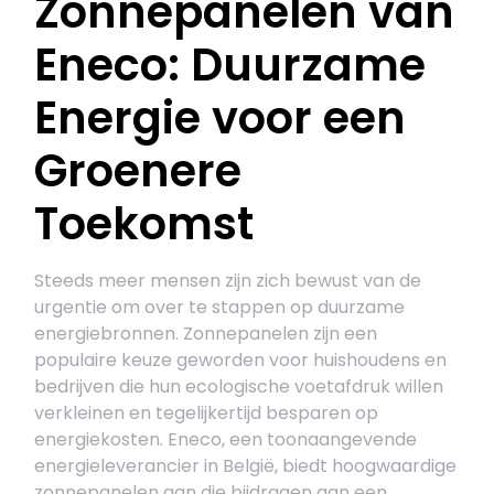
Zonnepanelen van
Eneco: Duurzame
Energie voor een
Groenere
Toekomst
Steeds meer mensen zijn zich bewust van de
urgentie om over te stappen op duurzame
energiebronnen. Zonnepanelen zijn een
populaire keuze geworden voor huishoudens en
bedrijven die hun ecologische voetafdruk willen
verkleinen en tegelijkertijd besparen op
energiekosten. Eneco, een toonaangevende
energieleverancier in België, biedt hoogwaardige
zonnepanelen aan die bijdragen aan een