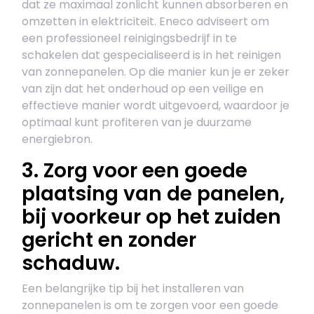
dat ze maximaal zonlicht kunnen absorberen en
omzetten in elektriciteit. Eneco adviseert om
een professioneel reinigingsbedrijf in te
schakelen dat gespecialiseerd is in het reinigen
van zonnepanelen. Op die manier kun je er zeker
van zijn dat het onderhoud op een veilige en
effectieve manier wordt uitgevoerd, waardoor je
optimaal kunt profiteren van je duurzame
energiebron.
3. Zorg voor een goede
plaatsing van de panelen,
bij voorkeur op het zuiden
gericht en zonder
schaduw.
Een belangrijke tip bij het installeren van
zonnepanelen is om te zorgen voor een goede