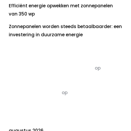
Efficiënt energie opwekken met zonnepanelen
van 350 wp
Zonnepanelen worden steeds betaalbaarder: een
investering in duurzame energie
Recente commentaren
5dagenomdewereldteveranderen
op
De 5 P’s
van Duurzaamheid: Richtlijnen voor een
Evenwichtige Toekomst
Susannah vluchten
op
De 5 P’s van
Duurzaamheid: Richtlijnen voor een
Evenwichtige Toekomst
Archief
augustus 2026