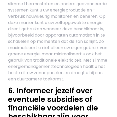
slimme thermostaten en andere geavanceerde
systemen kunt u uw energieproductie en -
verbruik nauwkeurig monitoren en beheren. Op
deze manier kunt u uw zelfopgewekte energie
direct gebruiken wanneer deze beschikbaar is,
bijvoorbeeld door apparaten automatisch in te
schakelen op momenten dat de zon schijnt. Zo
maximaliseert u niet alleen uw eigen gebruik van
groene energie, maar minimaliseert u ook het
gebruik van traditionele elektriciteit. Met slimme
energiemanagementtechnologieën haalt u het
beste uit uw zonnepanelen en draagt u bij aan
een duurzamere toekomst.
6. Informeer jezelf over
eventuele subsidies of
financiële voordelen die
beschikbaar zijn voor