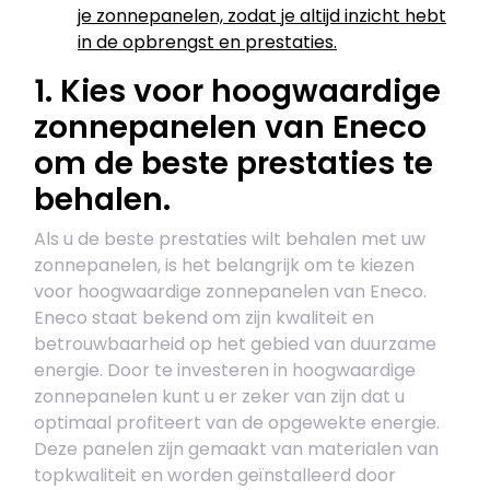
je zonnepanelen, zodat je altijd inzicht hebt
in de opbrengst en prestaties.
1. Kies voor hoogwaardige
zonnepanelen van Eneco
om de beste prestaties te
behalen.
Als u de beste prestaties wilt behalen met uw
zonnepanelen, is het belangrijk om te kiezen
voor hoogwaardige zonnepanelen van Eneco.
Eneco staat bekend om zijn kwaliteit en
betrouwbaarheid op het gebied van duurzame
energie. Door te investeren in hoogwaardige
zonnepanelen kunt u er zeker van zijn dat u
optimaal profiteert van de opgewekte energie.
Deze panelen zijn gemaakt van materialen van
topkwaliteit en worden geïnstalleerd door