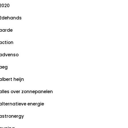
2020
2dehands
aarde
action
advenso
aeg
albert heijn
alles over zonnepanelen
alternatieve energie
astronergy