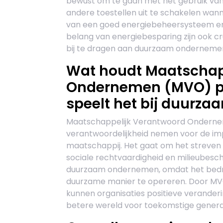
bewust om te gaan met het gebruik van 
andere toestellen uit te schakelen wann
van een goed energiebeheersysteem en 
belang van energiebesparing zijn ook c
bij te dragen aan duurzaam onderneme
Wat houdt Maatschap
Ondernemen (MVO) pre
speelt het bij duurz
Maatschappelijk Verantwoord Ondernem
verantwoordelijkheid nemen voor de imp
maatschappij. Het gaat om het streven
sociale rechtvaardigheid en milieubesch
duurzaam ondernemen, omdat het bedri
duurzame manier te opereren. Door MVO-
kunnen organisaties positieve verande
betere wereld voor toekomstige genera