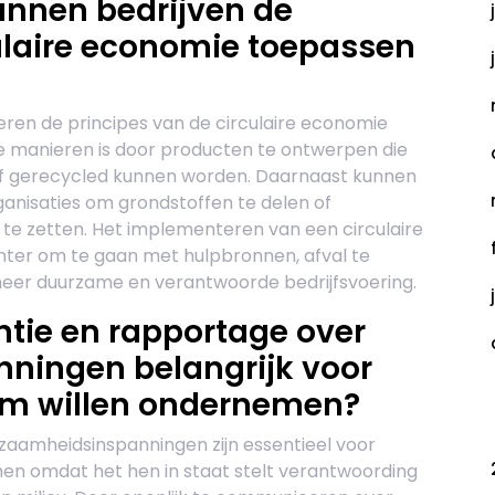
nnen bedrijven de
culaire economie toepassen
eren de principes van de circulaire economie
de manieren is door producten te ontwerpen die
of gerecycled kunnen worden. Daarnaast kunnen
nisaties om grondstoffen te delen of
te zetten. Het implementeren van een circulaire
nter om te gaan met hulpbronnen, afval te
meer duurzame en verantwoorde bedrijfsvoering.
tie en rapportage over
ningen belangrijk voor
am willen ondernemen?
C
zaamheidsinspanningen zijn essentieel voor
en omdat het hen in staat stelt verantwoording