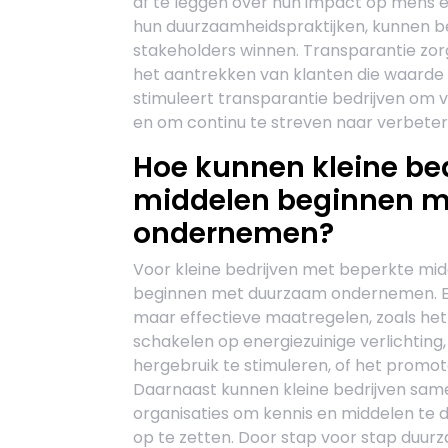
af te leggen over hun impact op mens e
hun duurzaamheidspraktijken, kunnen b
stakeholders winnen. Transparantie zorg
het aantrekken van klanten die waarde
stimuleert transparantie bedrijven om 
en om continu te streven naar verbeter
Hoe kunnen kleine be
middelen beginnen 
ondernemen?
Voor kleine bedrijven met beperkte mid
beginnen met duurzaam ondernemen. Ee
maar effectieve maatregelen, zoals het
schakelen op energiezuinige verlichting
hergebruik te stimuleren, of het promo
Daarnaast kunnen kleine bedrijven sa
organisaties om kennis en middelen te 
op te zetten. Door stap voor stap duurz