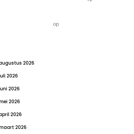
De 5 P’s van Duurzaamheid: Richtlijnen
voor een Evenwichtige Toekomst
Susannah vluchten
op
De 5 P’s van
Duurzaamheid: Richtlijnen voor een
Evenwichtige Toekomst
rchief
augustus 2026
juli 2026
juni 2026
mei 2026
april 2026
maart 2026