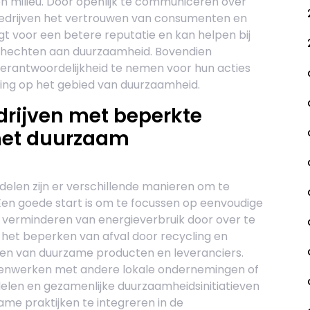
n milieu. Door openlijk te communiceren over
edrijven het vertrouwen van consumenten en
t voor een betere reputatie en kan helpen bij
 hechten aan duurzaamheid. Bovendien
verantwoordelijkheid te nemen voor hun acties
ing op het gebied van duurzaamheid.
drijven met beperkte
met duurzaam
delen zijn er verschillende manieren om te
n goede start is om te focussen op eenvoudige
 verminderen van energieverbruik door over te
, het beperken van afval door recycling en
ten van duurzame producten en leveranciers.
menwerken met andere lokale ondernemingen of
delen en gezamenlijke duurzaamheidsinitiatieven
ame praktijken te integreren in de