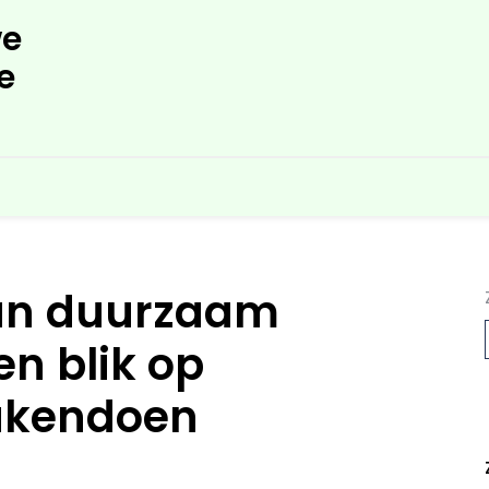
e
e
an duurzaam
n blik op
akendoen
L