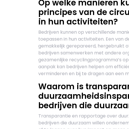
Op welke manieren ku
principes van de cir
in hun activiteiten?
Bedrijven kunnen op verschillende mani
toepassen in hun activiteiten. Een van 
gemakkelijk gerepareerd, hergebruikt 
bedrijven samenwerken met andere orga
gezamenlijke recyclingprogramma’s op 
aanpak kan bedrijven helpen om efficië
verminderen en bij te dragen aan een 
Waarom is transparan
duurzaamheidsinspan
bedrijven die duurza
Transparantie en rapportage over duur
bedrijven die duurzaam willen ondernem