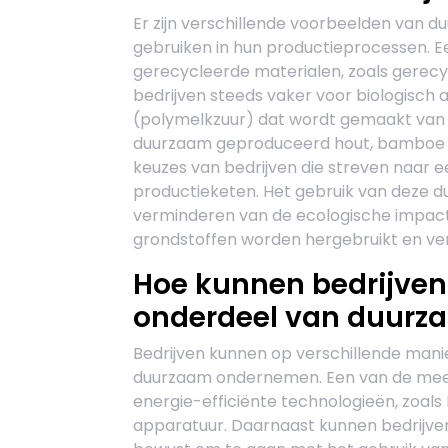
Er zijn verschillende voorbeelden van 
gebruiken in hun productieprocessen. E
gerecycleerde materialen, zoals gerecyc
bedrijven steeds vaker voor biologisch 
(polymelkzuur) dat wordt gemaakt van 
duurzaam geproduceerd hout, bamboe e
keuzes van bedrijven die streven naar e
productieketen. Het gebruik van deze d
verminderen van de ecologische impact
grondstoffen worden hergebruikt en ver
Hoe kunnen bedrijven
onderdeel van duur
Bedrijven kunnen op verschillende mani
duurzaam ondernemen. Een van de meest
energie-efficiënte technologieën, zoals
apparatuur. Daarnaast kunnen bedrijve