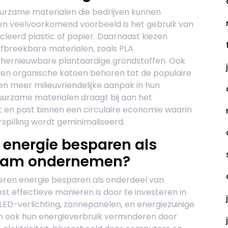
duurzame materialen die bedrijven kunnen
en veelvoorkomend voorbeeld is het gebruik van
leerd plastic of papier. Daarnaast kiezen
afbreekbare materialen, zoals PLA
hernieuwbare plantaardige grondstoffen. Ook
n organische katoen behoren tot de populaire
en meer milieuvriendelijke aanpak in hun
uurzame materialen draagt bij aan het
 en past binnen een circulaire economie waarin
spilling wordt geminimaliseerd.
 energie besparen als
zaam ondernemen?
eren energie besparen als onderdeel van
 effectieve manieren is door te investeren in
 LED-verlichting, zonnepanelen, en energiezuinige
n ook hun energieverbruik verminderen door