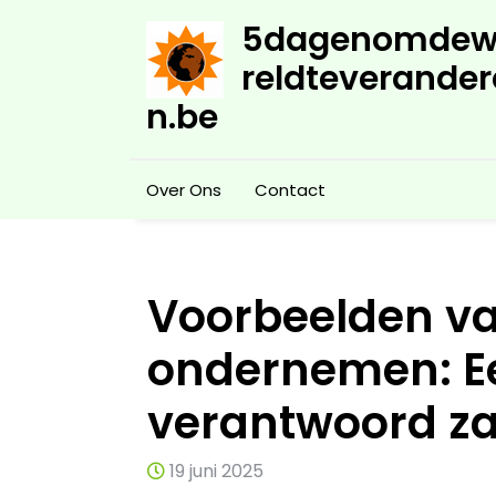
Skip
5dagenomdew
to
content
reldteverander
n.be
Over Ons
Contact
Voorbeelden v
ondernemen: Ee
verantwoord z
19 juni 2025