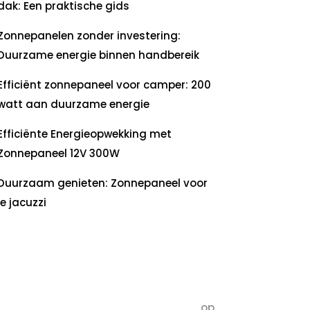
dak: Een praktische gids
Zonnepanelen zonder investering:
Duurzame energie binnen handbereik
Efficiënt zonnepaneel voor camper: 200
watt aan duurzame energie
Efficiënte Energieopwekking met
Zonnepaneel 12V 300W
Duurzaam genieten: Zonnepaneel voor
je jacuzzi
ecente
commentaren
5dagenomdewereldteveranderen
op