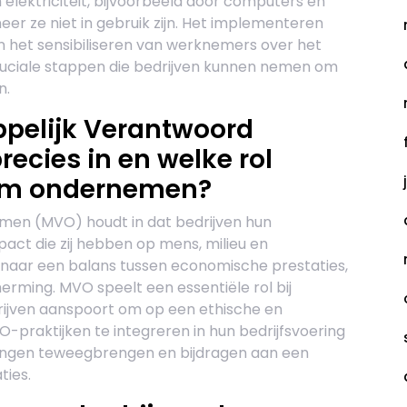
elektriciteit, bijvoorbeeld door computers en
eer ze niet in gebruik zijn. Het implementeren
het sensibiliseren van werknemers over het
ruciale stappen die bedrijven kunnen nemen om
n.
pelijk Verantwoord
cies in en welke rol
aam ondernemen?
en (MVO) houdt in dat bedrijven hun
act die zij hebben op mens, milieu en
 naar een balans tussen economische prestaties,
erming. MVO speelt een essentiële rol bij
jven aanspoort om op een ethische en
praktijken te integreren in hun bedrijfsvoering
ringen teweegbrengen en bijdragen aan een
ties.